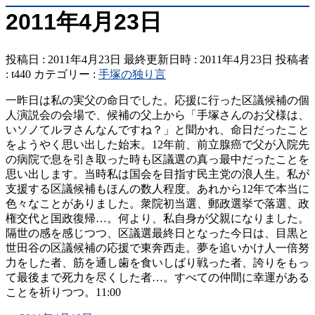
2011年4月23日
投稿日 : 2011年4月23日
最終更新日時 : 2011年4月23日
投稿者
:
t440
カテゴリー :
手塚の独り言
一昨日は私の実父の命日でした。応援に行った区議候補の個
人演説会の会場で、候補の父上から「手塚さんのお父様は、
いソノてルヲさんなんですね？」と聞かれ、命日だったこと
をようやく思い出した始末。12年前、前立腺癌で父が入院先
の病院で息を引き取った時も区議選の真っ最中だったことを
思い出します。当時私は国会を目指す民主党の浪人生。私が
支援する区議候補もほんの数人程度。あれから12年で本当に
色々なことがありました。衆院初当選、郵政選挙で落選、政
権交代と国政復帰…。何より、私自身が父親になりました。
隔世の感を感じつつ、区議選最終日となった今日は、目黒と
世田谷の区議候補の応援で東奔西走。夢を追いかけ人一倍努
力をした者、筋を通し歯を食いしばり戦った者、誇りをもっ
て最後まで死力を尽くした者…。すべての仲間に幸運がある
ことを祈りつつ。11:00