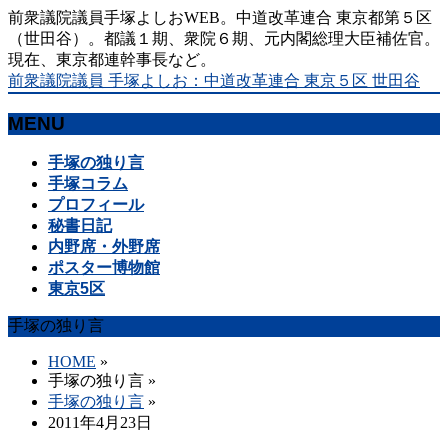
前衆議院議員手塚よしおWEB。中道改革連合 東京都第５区
（世田谷）。都議１期、衆院６期、元内閣総理大臣補佐官。
現在、東京都連幹事長など。
前衆議院議員 手塚よしお：中道改革連合 東京５区 世田谷
MENU
メ
手塚の独り言
ニ
手塚コラム
ュ
プロフィール
ー
秘書日記
を
内野席・外野席
飛
ポスター博物館
ば
東京5区
す
手塚の独り言
HOME
»
手塚の独り言
»
手塚の独り言
»
2011年4月23日