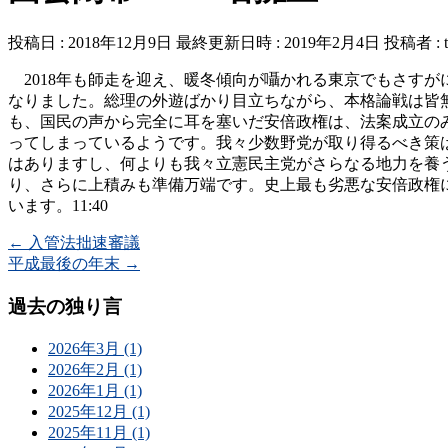
投稿日 : 2018年12月9日
最終更新日時 : 2019年2月4日
投稿者 :
2018年も師走を迎え、暖冬傾向が囁かれる東京でもさすが
なりました。総理の外遊ばかり目立ちながら、本格論戦は皆
も、国民の声から完全に耳を塞いだ安倍政権は、法案成立の
ってしまっているようです。我々少数野党が取り得るべき策
はありますし、何よりも我々立憲民主党がさらなる地力を養う
り、さらに上積みも準備万端です。史上最も劣悪な安倍政権に
います。11:40
←
入管法拙速審議
平成最後の年末
→
過去の独り言
2026年3月 (1)
2026年2月 (1)
2026年1月 (1)
2025年12月 (1)
2025年11月 (1)