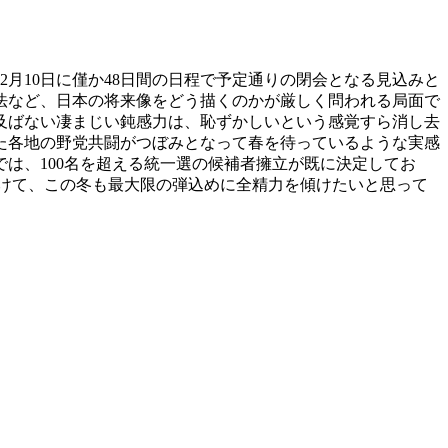
月10日に僅か48日間の日程で予定通りの閉会となる見込みと
法など、日本の将来像をどう描くのかが厳しく問われる局面で
及ばない凄まじい鈍感力は、恥ずかしいという感覚すら消し去
た各地の野党共闘がつぼみとなって春を待っているような実感
は、100名を超える統一選の候補者擁立が既に決定してお
向けて、この冬も最大限の弾込めに全精力を傾けたいと思って