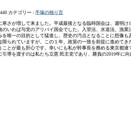
t440
カテゴリー :
手塚の独り言
に寒さが増して来ました。平成最後となる臨時国会は、週明け12
無のいわば与党のアリバイ国会でした。入管法、水道法、漁業
みを唯一の目的として猛進し、歴史の汚点となることに想像も
は限られていますが、この１年、政策の一致を前提に進めてき
ことが最も肝心です。幸いにも私が幹事長を務める東京都連で
引導を渡すのは私たち立憲 民主党であり、勝負の2019年に