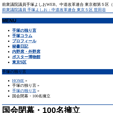
前衆議院議員手塚よしおWEB。中道改革連合 東京都第５区
前衆議院議員 手塚よしお：中道改革連合 東京５区 世田谷
MENU
メ
手塚の独り言
ニ
手塚コラム
ュ
プロフィール
ー
秘書日記
を
内野席・外野席
飛
ポスター博物館
ば
東京5区
す
手塚の独り言
HOME
»
手塚の独り言
»
手塚の独り言
»
国会閉幕・100名擁立
国会閉幕・100名擁立