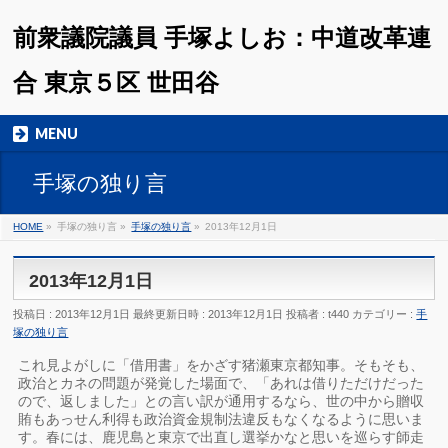
前衆議院議員 手塚よしお：中道改革連
合 東京５区 世田谷
MENU
手塚の独り言
HOME
»
手塚の独り言
»
手塚の独り言
»
2013年12月1日
2013年12月1日
投稿日 : 2013年12月1日
最終更新日時 : 2013年12月1日
投稿者 :
t440
カテゴリー :
手
塚の独り言
これ見よがしに「借用書」をかざす猪瀬東京都知事。そもそも、
政治とカネの問題が発覚した場面で、「あれは借りただけだった
ので、返しました」との言い訳が通用するなら、世の中から贈収
賄もあっせん利得も政治資金規制法違反もなくなるように思いま
す。春には、鹿児島と東京で出直し選挙かなと思いを巡らす師走