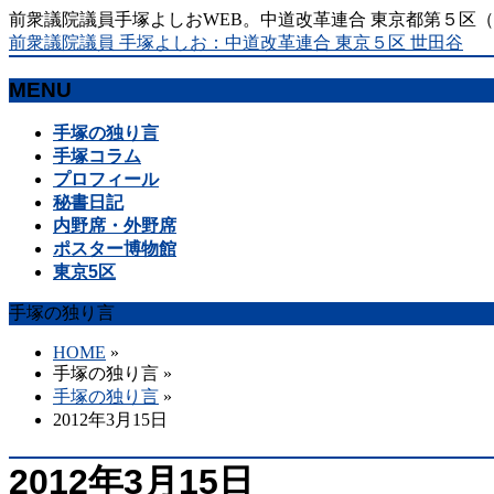
前衆議院議員手塚よしおWEB。中道改革連合 東京都第５区
前衆議院議員 手塚よしお：中道改革連合 東京５区 世田谷
MENU
メ
手塚の独り言
ニ
手塚コラム
ュ
プロフィール
ー
秘書日記
を
内野席・外野席
飛
ポスター博物館
ば
東京5区
す
手塚の独り言
HOME
»
手塚の独り言
»
手塚の独り言
»
2012年3月15日
2012年3月15日