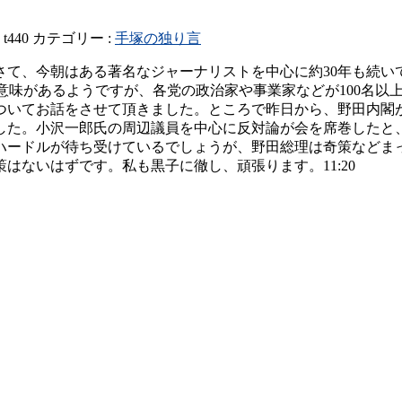
:
t440
カテゴリー :
手塚の独り言
さて、今朝はある著名なジャーナリストを中心に約30年も続い
いう意味があるようですが、各党の政治家や事業家などが100名
ついてお話をさせて頂きました。ところで昨日から、野田内閣
した。小沢一郎氏の周辺議員を中心に反対論が会を席巻したと
ハードルが待ち受けているでしょうが、野田総理は奇策などま
はないはずです。私も黒子に徹し、頑張ります。11:20