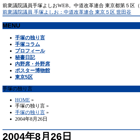
前衆議院議員手塚よしおWEB。中道改革連合 東京都第５区
前衆議院議員 手塚よしお：中道改革連合 東京５区 世田谷
MENU
メ
手塚の独り言
ニ
手塚コラム
ュ
プロフィール
ー
秘書日記
を
内野席・外野席
飛
ポスター博物館
ば
東京5区
す
手塚の独り言
HOME
»
手塚の独り言
»
手塚の独り言
»
2004年8月26日
2004年8月26日