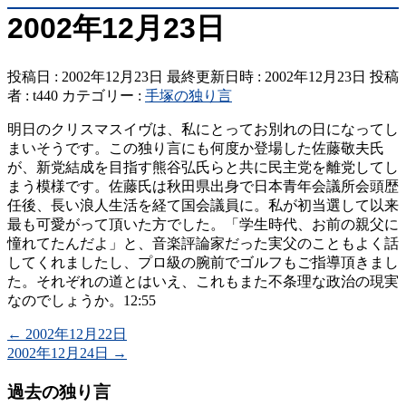
2002年12月23日
投稿日 : 2002年12月23日
最終更新日時 : 2002年12月23日
投稿
者 :
t440
カテゴリー :
手塚の独り言
明日のクリスマスイヴは、私にとってお別れの日になってし
まいそうです。この独り言にも何度か登場した佐藤敬夫氏
が、新党結成を目指す熊谷弘氏らと共に民主党を離党してし
まう模様です。佐藤氏は秋田県出身で日本青年会議所会頭歴
任後、長い浪人生活を経て国会議員に。私が初当選して以来
最も可愛がって頂いた方でした。「学生時代、お前の親父に
憧れてたんだよ」と、音楽評論家だった実父のこともよく話
してくれましたし、プロ級の腕前でゴルフもご指導頂きまし
た。それぞれの道とはいえ、これもまた不条理な政治の現実
なのでしょうか。12:55
←
2002年12月22日
2002年12月24日
→
過去の独り言