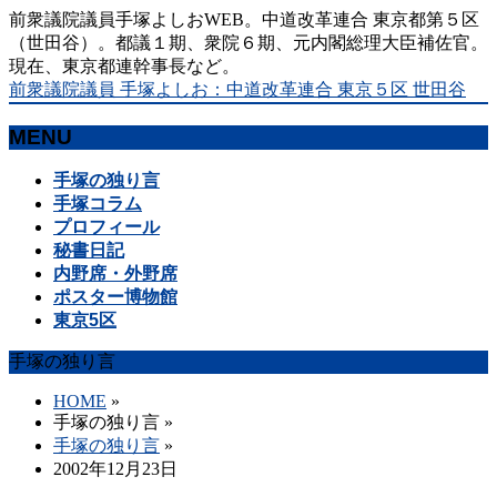
前衆議院議員手塚よしおWEB。中道改革連合 東京都第５区
（世田谷）。都議１期、衆院６期、元内閣総理大臣補佐官。
現在、東京都連幹事長など。
前衆議院議員 手塚よしお：中道改革連合 東京５区 世田谷
MENU
メ
手塚の独り言
ニ
手塚コラム
ュ
プロフィール
ー
秘書日記
を
内野席・外野席
飛
ポスター博物館
ば
東京5区
す
手塚の独り言
HOME
»
手塚の独り言
»
手塚の独り言
»
2002年12月23日