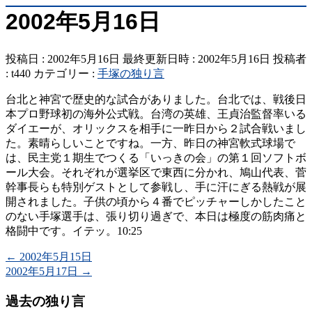
2002年5月16日
投稿日 : 2002年5月16日
最終更新日時 : 2002年5月16日
投稿者
:
t440
カテゴリー :
手塚の独り言
台北と神宮で歴史的な試合がありました。台北では、戦後日
本プロ野球初の海外公式戦。台湾の英雄、王貞治監督率いる
ダイエーが、オリックスを相手に一昨日から２試合戦いまし
た。素晴らしいことですね。一方、昨日の神宮軟式球場で
は、民主党１期生でつくる「いっきの会」の第１回ソフトボ
ール大会。それぞれが選挙区で東西に分かれ、鳩山代表、菅
幹事長らも特別ゲストとして参戦し、手に汗にぎる熱戦が展
開されました。子供の頃から４番でピッチャーしかしたこと
のない手塚選手は、張り切り過ぎで、本日は極度の筋肉痛と
格闘中です。イテッ。10:25
←
2002年5月15日
2002年5月17日
→
過去の独り言