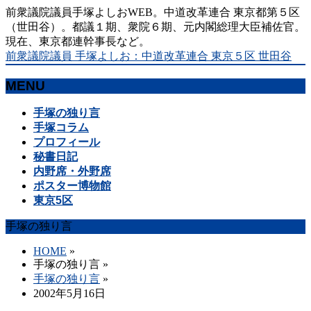
前衆議院議員手塚よしおWEB。中道改革連合 東京都第５区
（世田谷）。都議１期、衆院６期、元内閣総理大臣補佐官。
現在、東京都連幹事長など。
前衆議院議員 手塚よしお：中道改革連合 東京５区 世田谷
MENU
メ
手塚の独り言
ニ
手塚コラム
ュ
プロフィール
ー
秘書日記
を
内野席・外野席
飛
ポスター博物館
ば
東京5区
す
手塚の独り言
HOME
»
手塚の独り言
»
手塚の独り言
»
2002年5月16日