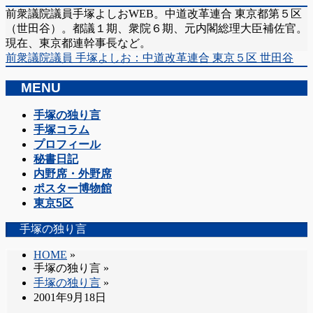
前衆議院議員手塚よしおWEB。中道改革連合 東京都第５区
（世田谷）。都議１期、衆院６期、元内閣総理大臣補佐官。
現在、東京都連幹事長など。
前衆議院議員 手塚よしお：中道改革連合 東京５区 世田谷
MENU
メ
手塚の独り言
ニ
手塚コラム
ュ
プロフィール
ー
秘書日記
を
内野席・外野席
飛
ポスター博物館
ば
東京5区
す
手塚の独り言
HOME
»
手塚の独り言
»
手塚の独り言
»
2001年9月18日