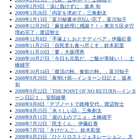
2009年2月9日「涙に負けずに」坂本 旬
2009年1月26日「内定を求めて」三角創太
2009年1月13日「富川秘書＠厄払い完了」富川知子
2008年12月29日「麻生総理に感謝？！～東京５区＠穴
埋め完了」渡辺智士
2008年12月8日「手塚よしおとテディベア」伊藤紅香
2008年11月25日「自民党も食べ尽くす」鈴木彩里
2008年11月10日「要」大坂理恵
2008年10月27日「今日も元気だ、ご飯が美味い！」土
橋雄宇
2008年10月14日「復活の秋。食欲の秋。」富川知子
2008年9月29日「夜明け前―インターン日記２」坂本
旬
2008年9月22日「THE POINT OF NO RETURN―インタ
ーン日記１」 安部綾華
2008年9月8日「デブノートで政権交代」渡辺智士
2008年8月25日「水々しい話」三角創太
2008年8月11日「崖の上のブニョ」土橋雄宇
2008年7月22日「民主くん」 伊藤紅香
2008年7月7日「きびだんご」 鈴木彩里
2008年6月23日「ひとりロストジェネレーション」 大