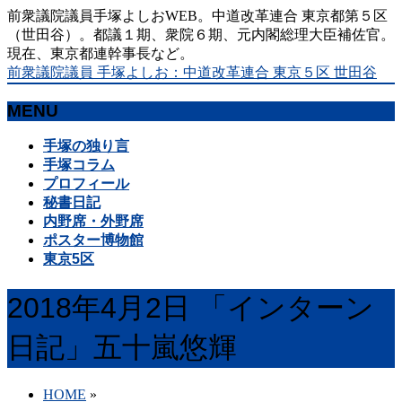
前衆議院議員手塚よしおWEB。中道改革連合 東京都第５区
（世田谷）。都議１期、衆院６期、元内閣総理大臣補佐官。
現在、東京都連幹事長など。
前衆議院議員 手塚よしお：中道改革連合 東京５区 世田谷
MENU
メ
手塚の独り言
ニ
手塚コラム
ュ
プロフィール
ー
秘書日記
を
内野席・外野席
飛
ポスター博物館
ば
東京5区
す
2018年4月2日 「インターン
日記」五十嵐悠輝
HOME
»