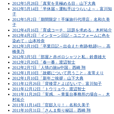
2012年5月28日「真実を見極める目」山下大典
2012年5月14日「半休届～運転手はつらいよ～」富川知
子
2012年5月2日「期間限定！手塚旅行代理店」名和久美
子
2012年4月16日「育成コーチ、話題を求める」木村祐介
2012年4月2日「インターン日記－ユニフォームに色を
染めて」山本玲奈
2012年3月19日「卒業日記～出会えた奇跡(軌跡)～」高
橋美乃
2012年3月5日「部屋と赤ポロシャツと私」鈴鹿雄大
2012年2月20日「春一番」渡辺智士
2012年2月7日「人情の旅in中国」西崎 翔
2012年1月10日「故郷について思うこと」友常えり
2012年1月10日「新年ご挨拶」山下大典
2011年12月26日「背後霊とよばないで」富川知子
2011年12月12日「トウリョウ」渡辺智士
2011年11月28日「実感。～青葉台事務所の場合～」木
村祐介
2011年11月14日「官邸入り！」名和久美子
2011年10月31日「さんま祭り秘話」西崎 翔