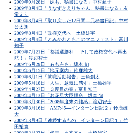
2009年9月28日「妹も、秘書になる」中村延子
2009年8月4日「うなずきえりちゃん、秘書になる」友
常えり
2009年8月4日「取り戻した12日間―元秘書日記」中村
公太朗
2009年8月4日「政権交代へ」土橋雄宇
2009年8月4日「とみかわともこのマニフェスト」富川
知子
2009年7月21日「都議選勝利！ そして政権交代へ再出
航！」渡辺智士
2009年6月29日「右も左も」坂本 旬
2009年6月15日「地元案内」鈴鹿雄大
2009年6月1日「就職活動報告」三角創太
2009年5月18日「人生、意気に感ず」土橋雄宇
2009年4月27日「３度目の春」富川知子
2009年4月13日「お花見大臣拝命」坂本 旬
2009年3月30日「2008年度末の雑感」渡辺智士
2009年3月16日「AM7:45―インターン日記２」鈴鹿雄
大
2009年3月9日「連続するもの―インターン日記１」竹
田裕貴
2009年2月23日「代表、五本木へ」土橋雄宇