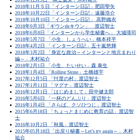
2018年11月５日「インターン日記」肥田聖矢
2018年10月22日「インターン日記」遠藤浩介
2018年10月10日「インターン日記」 高野織衣
2018年9月3日「ギウンdeキウン」 渡辺智士
2018年6月8日「インターンから学生秘書へ」 大城瑛司
2018年5月7日 「小生、しょうへい」橋本祥平
2018年4月2日 「インターン日記」五十嵐悠輝
2018年3月2日 「身近な政治～インターンと地元まわり
編～」木村祐介
2018年2月1日 「小生、たいせい」森 泰生
2018年1月4日 「Rolling Stone」土橋雄宇
2017年12月5日 「忖度の村」渡辺智士
2017年1月11日 「マグナ」渡辺智士
2016年12月1日 「はじめまして」田中健太郎
2016年5月6日 「一杯のどんぶり」渡辺智士
2016年1月4日 「さらば、クソひつじ」渡辺智士
2015年6月18日 「ちょっとまじめに教育の話」渡辺智
士
2016年10月2日 「秋風」渡辺智士
2015年05月18日「出戻り秘書～Let’s try again～」木村
祐介