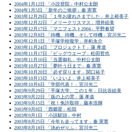
2004年1月12日 「小説登院」中村公太朗
2004年1月5日 「新年のご挨拶」秦 憲寛
2003年12月29日 「１年お疲れさまでした」井上裕美子
2003年12月22日 「メリークリスマス」増井絵美
2003年12月17日 「マニフェスト2004」平野春望
2003年12月8日 「待機、待機、そして待機」宮川光二
2003年12月1日 「手塚学校復学」井桁永介
2003年11月24日 「プロジェクトＴ」蓮 孝道
2003年11月17日 「ビッグウエーブ」松田哲也
2003年11月10日 「当選御礼」中村公太朗
2003年10月27日 「夢叶う日まで」秦 憲寛
2003年10月20日 「必ず戻ります」関口祐子
2003年10月13日 「いよいよ」井上裕美子
2003年10月6日 「学部代表！」宮川光二
2003年9月29日 「手塚大学、この１年」日比谷絵美
2003年9月22日 「坂の上の雲」蓮 孝道
2003年9月15日 「祝！免許取得」藤本浩輝
2003年9月8日 「西郷星」松田
2003年9月1日 「小説駅頭」中村
2003年8月25日 「今年も走ってます」秦 憲寛
2003年8月18日 「決めぜりふ」宮川光二