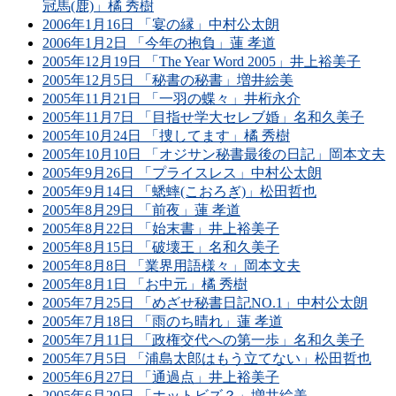
冠馬(鹿)」橘 秀樹
2006年1月16日 「宴の縁」中村公太朗
2006年1月2日 「今年の抱負」蓮 孝道
2005年12月19日 「The Year Word 2005」井上裕美子
2005年12月5日 「秘書の秘書」増井絵美
2005年11月21日 「一羽の蝶々」井桁永介
2005年11月7日 「目指せ学大セレブ婚」名和久美子
2005年10月24日 「捜してます」橘 秀樹
2005年10月10日 「オジサン秘書最後の日記」岡本文夫
2005年9月26日 「プライスレス」中村公太朗
2005年9月14日 「蟋蟀(こおろぎ)」松田哲也
2005年8月29日 「前夜」蓮 孝道
2005年8月22日 「始末書」井上裕美子
2005年8月15日 「破壊王」名和久美子
2005年8月8日 「業界用語様々」岡本文夫
2005年8月1日 「お中元」橘 秀樹
2005年7月25日 「めざせ秘書日記NO.1」中村公太朗
2005年7月18日 「雨のち晴れ」蓮 孝道
2005年7月11日 「政権交代への第一歩」名和久美子
2005年7月5日 「浦島太郎はもう立てない」松田哲也
2005年6月27日 「通過点」井上裕美子
2005年6月20日 「ホットビズ？」増井絵美