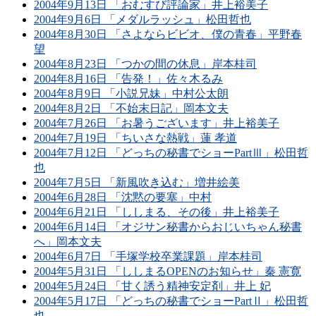
2004年9月13日 「おむすび評論家」井上裕美子
2004年9月6日 「メダルラッシュ」松田哲也
2004年8月30日 「さよならビビオ、僕の青春」平野春
望
2004年8月23日 「つかの間の休息」岸本桂司
2004年8月16日 「告発！」佐々木るみ
2004年8月9日 「小説兄妹」中村公太朗
2004年8月2日 「不始末日記」岡本文夫
2004年7月26日 「お暑うございます」井上裕美子
2004年7月19日 「ちいさな熱戦」蓮 孝道
2004年7月12日 「どっちの秘書でショーPartⅢ」松田哲
也
2004年7月5日 「新風吹き込む」増井絵美
2004年6月28日 「沈黙の要塞」中村
2004年6月21日 「ししまる、その後」井上裕美子
2004年6月14日 「オジサン秘書からおじいちゃん秘書
へ」岡本文夫
2004年6月7日 「手塚学校卒業課題」岸本桂司
2004年5月31日 「ししまるOPENのお知らせ」秦 憲寛
2004年5月24日 「甘く誘う精神安定剤」井上 妃
2004年5月17日 「どっちの秘書でショーPartⅡ」松田哲
也