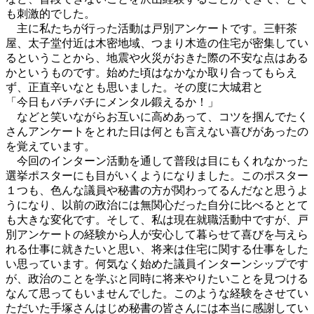
も刺激的でした。
主に私たちが行った活動は戸別アンケートです。三軒茶
屋、太子堂付近は木密地域、つまり木造の住宅が密集してい
るということから、地震や火災がおきた際の不安な点はある
かというものです。始めた頃はなかなか取り合ってもらえ
ず、正直辛いなとも思いました。その度に大城君と
「今日もバチバチにメンタル鍛えるか！」
などと笑いながらお互いに高めあって、コツを掴んでたく
さんアンケートをとれた日は何とも言えない喜びがあったの
を覚えています。
今回のインターン活動を通して普段は目にもくれなかった
選挙ポスターにも目がいくようになりました。このポスター
１つも、色んな議員や秘書の方が関わってるんだなと思うよ
うになり、以前の政治には無関心だった自分に比べるととて
も大きな変化です。そして、私は現在就職活動中ですが、戸
別アンケートの経験から人が安心して暮らせて喜びを与えら
れる仕事に就きたいと思い、将来は住宅に関する仕事をした
い思っています。何気なく始めた議員インターンシップです
が、政治のことを学ぶと同時に将来やりたいことを見つける
なんて思ってもいませんでした。このような経験をさせてい
ただいた手塚さんはじめ秘書の皆さんには本当に感謝してい