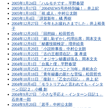
2005年1月24日 「ハルモチです」平野春望
2005年1月17日 「2004NEWS号外特別編！」井上妃
2005年1月10日 「祝 成人」中村公太朗
2005年1月4日 「謹賀新年」橘 秀樹
2004年12月27日 「今年もお疲れさまでした」井上裕美
子
2004年12月20日 「回想録」松田哲也
2004年12月13日 「嬉し恥ずかし代理出席」岡本文夫
2004年12月6日 「秘書技能検定」増井絵美
2004年11月29日 「小説幹事長」中村公太朗
2004年11月22日 「古の王都滞在記」蓮 孝道
2004年11月15日 「オジサン秘書頑張る」岡本文夫
2004年11月1日 「台風と僕」平野春望
2004年10月25日 「そびえたつこと70年」井桁永介
2004年10月18日 「青年秘書の新たな苦悩」松田哲也
2004年10月11日 「復刻！『乙女の日記』」井上 妃
2004年10月4日 「モラトリアムと言われても－インタ
ーン日記２」小幡 創
2004年9月27日 「小さな手応え－インターン日記１」
石井孝一郎
2004年9月20日 「若手」中村公太朗