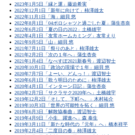
2023年1月5日「縁と運」藤迫希実
2022年12月1日「新年に向けて」柿澤雄太
2022年11月1日「海」細貝 悠
2022年8月1日「04ポロシャツと過ごした夏」蒲生杏奈
2022年6月2日「夏の日の2022」土橋雄宇
2022年4月1日「友常ホームカミング」友常えり
2021年9月5日「山」細貝 悠
2021年7月11日「祭りのあと」柿澤雄太
2021年2月2日「次の１年へ」蒲生杏奈
2021年1月4日「なべすぽ2021新春号」渡辺智士
2020年10月1日「政治の現場で１年」細貝 悠
2020年7月7日「よーい、どんっ！」渡辺智士
2020年6月1日「歌う明日のために」柿澤雄太
2020年4月1日「インターン日記」蒲生杏奈
2020年2月7日「サクラサク2020年へ」土橋雄宇
2019年12月2日「そして、下町へ。」木村祐介
2019年10月3日「世界の可能性を拓く」細貝 悠
2019年6月3日「解散協奏曲」渡辺智士
2019年4月9日「小生、躍進へ」森 泰生
2019年3月11日「新たな時代の『元年』へ」橋本祥平
2019年2月4日「二度目の春」柿澤雄太