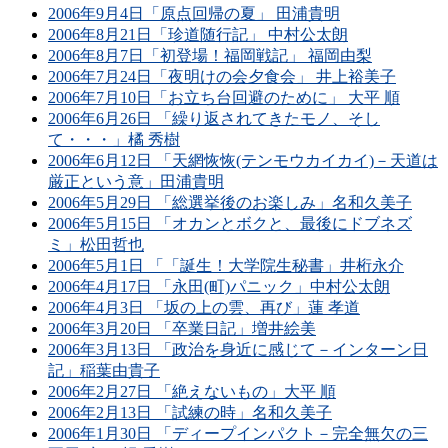
2006年9月4日「原点回帰の夏」 田浦貴明
2006年8月21日「珍道随行記」 中村公太朗
2006年8月7日「初登場！福岡戦記」 福岡由梨
2006年7月24日「夜明けの会夕食会」 井上裕美子
2006年7月10日「お立ち台回避のために」 大平 順
2006年6月26日 「繰り返されてきたモノ、そし
て・・・」橘 秀樹
2006年6月12日 「天網恢恢(テンモウカイカイ)－天道は
厳正という意」田浦貴明
2006年5月29日 「総選挙後のお楽しみ」名和久美子
2006年5月15日 「オカンとボクと、最後にドブネズ
ミ」松田哲也
2006年5月1日 「「誕生！大学院生秘書」井桁永介
2006年4月17日 「永田(町)パニック」中村公太朗
2006年4月3日 「坂の上の雲、再び」蓮 孝道
2006年3月20日 「卒業日記」増井絵美
2006年3月13日 「政治を身近に感じて－インターン日
記」稲葉由貴子
2006年2月27日 「絶えないもの」大平 順
2006年2月13日 「試練の時」名和久美子
2006年1月30日 「ディープインパクト－完全無欠の三