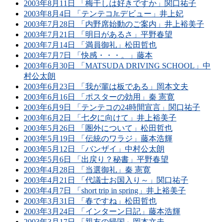
2003年8月11日 「梅干しは好きですか」関口祐子
2003年8月4日 「テンテコJr.デビュー」井上妃
2003年7月28日 「内野席始動のご案内」井上裕美子
2003年7月21日 「明日があるさ」平野春望
2003年7月14日 「満員御礼」松田哲也
2003年7月7日 「快感・・・。」藤本
2003年6月30日 「MATSUDA DRIVING SCHOOL」中
村公太朗
2003年6月23日 「我が輩は板である」岡本文夫
2003年6月16日 「ポスターの効用」秦 憲寛
2003年6月9日 「テンテコの24時間宣言」関口祐子
2003年6月2日 「七夕に向けて」井上裕美子
2003年5月26日 「圏外について」松田哲也
2003年5月19日 「伝統のワラジ」藤本浩輝
2003年5月12日 「バンザイ」中村公太朗
2003年5月6日 「出戻り？秘書」平野春望
2003年4月28日 「当選御礼」秦 憲寛
2003年4月21日 「代議士お国入り～」関口祐子
2003年4月7日 「short trip in spring」井上裕美子
2003年3月31日 「春ですね」松田哲也
2003年3月24日 「インターン日記」藤本浩輝
2003年3月17日 「親友の帰国」岡本文夫