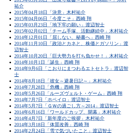
祐介
2015年04月18日「決意」木村祐介
2015年04月06日「今度こそ」西崎 翔
2015年03月23日「地下牢の願い」渡辺智士
2015年02月02日「チーム手塚、活動継続中」木村祐介
2014年12月01日「屈しない、秘書へ」西崎 翔
2014年11月10日「政治とカネと、株価とガソリン」渡
辺智士
2014年10月20日「巨大勢力を打ち負かせ！」木村祐介
2014年10月1日「誕生」西崎 翔
2014年9月6日「こおりにまつわるエトセトラ」渡辺智
士
2014年8月18日「彼女～避暑日記～」木村祐介
2014年7月28日「危機」西崎 翔
2014年5月26日「ルーズヴェルト・ゲーム」西崎 翔
2014年7月7日「ホペイロ」渡辺智士
2014年5月7日「ＧＷの過ごし方～2014」渡辺智士
2014年6月16日「ワールドカップ、開幕」木村祐介
2014年4月7日「新年度のご挨拶」木村祐介
2014年3月18日「体質改善」西崎 翔
2014年2月24日「雪で気づいたこと」渡辺智士