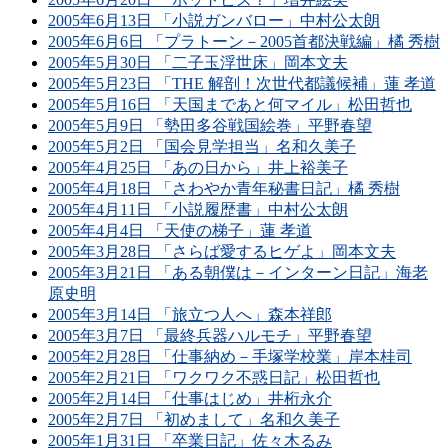
2005年6月13日 「小説ガンバロー」中村公太朗
2005年6月6日 「プラトーン－2005首都決戦編」橘 秀樹
2005年5月30日 「二子玉浮世床」岡本文夫
2005年5月23日 「THE 解剖！次世代都議候補」蓮 孝道
2005年5月16日 「天国まであと何マイル」松田哲也
2005年5月9日 「勢田多谷戦国絵巻」平野春望
2005年5月2日 「国会見学担当」名和久美子
2005年4月25日 「あの日から」井上裕美子
2005年4月18日 「さわやか青年秘書日記」橘 秀樹
2005年4月11日 「小説履歴書」中村公太朗
2005年4月4日 「天使の梯子」蓮 孝道
2005年3月28日 「さらば愛するヒゲよ」岡本文夫
2005年3月21日 「ある朝僕は－インターン日記」海老
原史明
2005年3月14日 「旅立つ人へ」森本祥郎
2005年3月7日 「最終兵器ハルモチ」平野春望
2005年2月28日 「仕事納め－手塚学校業」岸本桂司
2005年2月21日 「ワクワク不惑日記」松田哲也
2005年2月14日 「仕事はじめ」井桁永介
2005年2月7日 「初めまして」名和久美子
2005年1月31日 「卒業日記」佐々木るみ