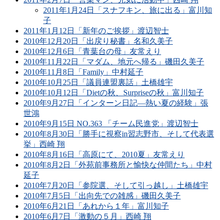
2011年1月24日「スナフキン、旅に出る」富川知
子
2011年1月12日「新年のご挨拶」渡辺智士
2010年12月20日「出戻り秘書」名和久美子
2010年12月6日「青葉台の母」友常えり
2010年11月22日「マダム、地元へ帰る」磯田久美子
2010年11月8日「Family」中村延子
2010年10月25日「議員連盟裏話」土橋雄宇
2010年10月12日「Dietの秋、Surpriseの秋」富川知子
2010年9月27日「インターン日記―熱い夏の経験」張
世鴻
2010年9月15日 NO.363 「チーム民進党」渡辺智士
2010年8月30日「勝手に視察in習志野市、そして代表選
挙」西崎 翔
2010年8月16日「高原にて、2010夏」友常えり
2010年8月2日「外苑前事務所と愉快な仲間たち」中村
延子
2010年7月20日「参院選、そして引っ越し」土橋雄宇
2010年7月5日「出向先での雑感」磯田久美子
2010年6月21日「あれから１年」富川知子
2010年6月7日「激動の５月」西崎 翔