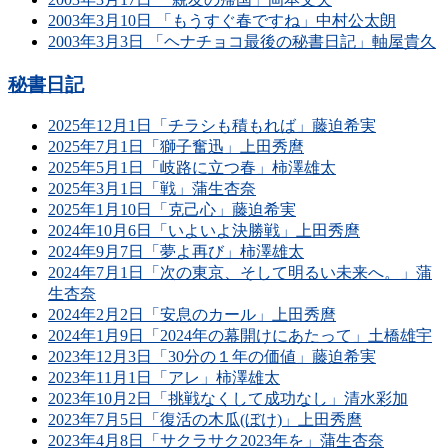
2003年3月10日 「もうすぐ春ですね」中村公太朗
2003年3月3日 「ヘナチョコ最後の秘書日記」軸屋貴久
秘書日記
2025年12月1日「チラシも積もれば」藤迫希実
2025年7月1日「獅子奮迅」上田秀麿
2025年5月1日「岐路に立つ春」柿澤雄太
2025年3月1日「戦」蒲生杏奈
2025年1月10日「克己心」藤迫希実
2024年10月6日「いよいよ決勝戦」上田秀麿
2024年9月7日「夢よ再び」柿澤雄太
2024年7月1日「次の東京、そして明るい未来へ。」蒲
生杏奈
2024年2月2日「安息のカール」上田秀麿
2024年1月9日「2024年の幕開けにあたって」土橋雄宇
2023年12月3日「30分の１年の価値」藤迫希実
2023年11月1日「アレ」柿澤雄太
2023年10月2日「挑戦なくして成功なし」清水彩加
2023年7月5日「復活の木瓜(ぼけ)」上田秀麿
2023年4月8日「サクラサク2023年を」蒲生杏奈