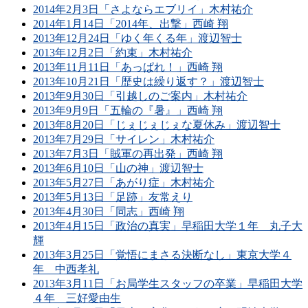
2014年2月3日「さよならエブリイ」木村祐介
2014年1月14日「2014年、出撃」西崎 翔
2013年12月24日「ゆく年くる年」渡辺智士
2013年12月2日「約束」木村祐介
2013年11月11日「あっぱれ！」西崎 翔
2013年10月21日「歴史は繰り返す？」渡辺智士
2013年9月30日「引越しのご案内」木村祐介
2013年9月9日「五輪の『暑』」西崎 翔
2013年8月20日「じぇじぇじぇな夏休み」渡辺智士
2013年7月29日「サイレン」木村祐介
2013年7月3日「賊軍の再出発」西崎 翔
2013年6月10日「山の神」渡辺智士
2013年5月27日「あがり症」木村祐介
2013年5月13日「足跡」友常えり
2013年4月30日「同志」西崎 翔
2013年4月15日「政治の真実」早稲田大学１年 丸子大
輝
2013年3月25日「覚悟にまさる決断なし」東京大学４
年 中西孝礼
2013年3月11日「お局学生スタッフの卒業」早稲田大学
４年 三好愛由生