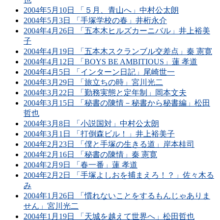
2004年5月10日 「５月、青山へ」中村公太朗
2004年5月3日 「手塚学校の春」井桁永介
2004年4月26日 「五本木ヒルズカーニバル」井上裕美
子
2004年4月19日 「五本木スクランブル交差点」秦 憲寛
2004年4月12日 「BOYS BE AMBITIOUS」蓮 孝道
2004年4月5日 「インターン日記」尾崎世一
2004年3月29日 「旅立ちの時」宮川光二
2004年3月22日 「勤務実態と定年制」岡本文夫
2004年3月15日 「秘書の陳情－秘書から秘書編」松田
哲也
2004年3月8日 「小説国対」中村公太朗
2004年3月1日 「打倒森ビル！」井上裕美子
2004年2月23日 「僕と手塚の生きる道」岸本桂司
2004年2月16日 「秘書の陳情」秦 憲寛
2004年2月9日 「春一番」蓮 孝道
2004年2月2日 「手塚よしおを捕まえろ！？」佐々木る
み
2004年1月26日 「慣れないことをするもんじゃありま
せん」宮川光二
2004年1月19日 「天城を越えて世界へ」松田哲也