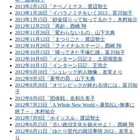
2013年2月12日「ナベノミクス」渡辺智士
2013年1月28日「イバラノミチをいく2013」富川知子
2013年1月15日「砂金採りって知ってるか？」木村祐介
2012年12月25日「再起」西崎 翔
2012年11月26日「変わらないもの」山下大典
2012年11月12日「まつりごと」渡辺智士
2012年10月29日「ファイナルステージ」西崎 翔
2012年10月15日「帰ってきた手塚仁雄」富川知子
2012年10月9日「インターン日記２」土居瑠里奈
2012年10月1日「インターン日記」王浩之
2012年9月18日「シュレック的人物像」友常えり
2012年9月3日「蒼穹の昴」山下大典
2012年8月20日「オリンピックが終わる頃には」富川知
子
2012年8月6日「団体戦」名和久美子
2012年7月23日「A Whole New World～暑気払い無事に
終了～」木村祐介
2012年7月9日「ホイッスル」渡辺智士
2012年6月25日「古い政治文化を鎮火せよ！」西崎 翔
2012年6月11日「ゆとり世代の就活事情 2012」友常え
り