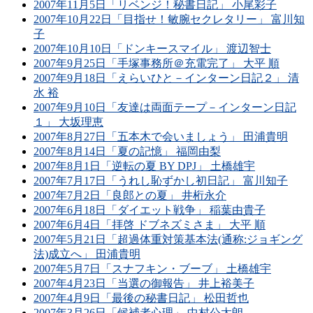
2007年11月5日「リベンジ！秘書日記」 小尾彩子
2007年10月22日「目指せ！敏腕セクレタリー」 富川知
子
2007年10月10日「ドンキースマイル」 渡辺智士
2007年9月25日「手塚事務所＠充電完了」 大平 順
2007年9月18日「えらいひと－インターン日記２」 清
水 裕
2007年9月10日「友達は両面テープ－インターン日記
１」 大坂理恵
2007年8月27日「五本木で会いましょう」 田浦貴明
2007年8月14日「夏の記憶」 福岡由梨
2007年8月1日「逆転の夏 BY DPJ」 土橋雄宇
2007年7月17日「うれし恥ずかし初日記」 富川知子
2007年7月2日「良郎との夏」 井桁永介
2007年6月18日「ダイエット戦争」 稲葉由貴子
2007年6月4日「拝啓 ドブネズミさま」 大平 順
2007年5月21日「超過体重対策基本法(通称:ジョギング
法)成立へ」 田浦貴明
2007年5月7日「スナフキン・ブーブ」 土橋雄宇
2007年4月23日「当選の御報告」 井上裕美子
2007年4月9日「最後の秘書日記」 松田哲也
2007年3月26日「候補者心理」 中村公太朗