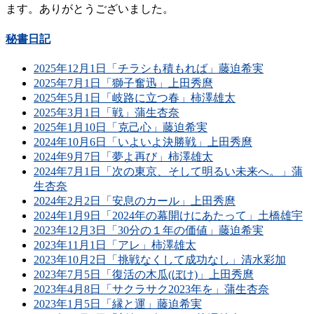
ます。ありがとうございました。
秘書日記
2025年12月1日「チラシも積もれば」藤迫希実
2025年7月1日「獅子奮迅」上田秀麿
2025年5月1日「岐路に立つ春」柿澤雄太
2025年3月1日「戦」蒲生杏奈
2025年1月10日「克己心」藤迫希実
2024年10月6日「いよいよ決勝戦」上田秀麿
2024年9月7日「夢よ再び」柿澤雄太
2024年7月1日「次の東京、そして明るい未来へ。」蒲
生杏奈
2024年2月2日「安息のカール」上田秀麿
2024年1月9日「2024年の幕開けにあたって」土橋雄宇
2023年12月3日「30分の１年の価値」藤迫希実
2023年11月1日「アレ」柿澤雄太
2023年10月2日「挑戦なくして成功なし」清水彩加
2023年7月5日「復活の木瓜(ぼけ)」上田秀麿
2023年4月8日「サクラサク2023年を」蒲生杏奈
2023年1月5日「縁と運」藤迫希実