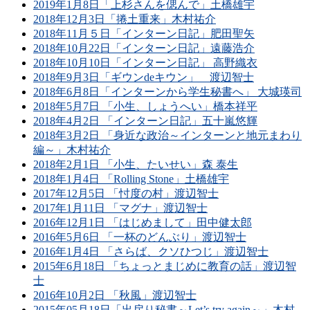
2019年1月8日「上杉さんを偲んで」土橋雄宇
2018年12月3日「捲土重来」木村祐介
2018年11月５日「インターン日記」肥田聖矢
2018年10月22日「インターン日記」遠藤浩介
2018年10月10日「インターン日記」 高野織衣
2018年9月3日「ギウンdeキウン」 渡辺智士
2018年6月8日「インターンから学生秘書へ」 大城瑛司
2018年5月7日 「小生、しょうへい」橋本祥平
2018年4月2日 「インターン日記」五十嵐悠輝
2018年3月2日 「身近な政治～インターンと地元まわり
編～」木村祐介
2018年2月1日 「小生、たいせい」森 泰生
2018年1月4日 「Rolling Stone」土橋雄宇
2017年12月5日 「忖度の村」渡辺智士
2017年1月11日 「マグナ」渡辺智士
2016年12月1日 「はじめまして」田中健太郎
2016年5月6日 「一杯のどんぶり」渡辺智士
2016年1月4日 「さらば、クソひつじ」渡辺智士
2015年6月18日 「ちょっとまじめに教育の話」渡辺智
士
2016年10月2日 「秋風」渡辺智士
2015年05月18日「出戻り秘書～Let’s try again～」木村