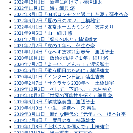
2022年12月1日「新年に向けて」柿澤雄太
2022年11月1日「海」細貝 悠
2022年8月1日「04ポロシャツと過ごした夏」蒲生杏奈
2022年6月2日「夏の日の2022」土橋雄宇
2022年4月1日「友常ホームカミング」友常えり
2021年9月5日「山」細貝 悠
2021年7月11日「祭りのあと」柿澤雄太
2021年2月2日「次の１年へ」蒲生杏奈
2021年1月4日「なべすぽ2021新春号」渡辺智士
2020年10月1日「政治の現場で１年」細貝 悠
2020年7月7日「よーい、どんっ！」渡辺智士
2020年6月1日「歌う明日のために」柿澤雄太
2020年4月1日「インターン日記」蒲生杏奈
2020年2月7日「サクラサク2020年へ」土橋雄宇
2019年12月2日「そして、下町へ。」木村祐介
2019年10月3日「世界の可能性を拓く」細貝 悠
2019年6月3日「解散協奏曲」渡辺智士
2019年4月9日「小生、躍進へ」森 泰生
2019年3月11日「新たな時代の『元年』へ」橋本祥平
2019年2月4日「二度目の春」柿澤雄太
2019年1月8日「上杉さんを偲んで」土橋雄宇
2018年12月3日「捲土重来」木村祐介