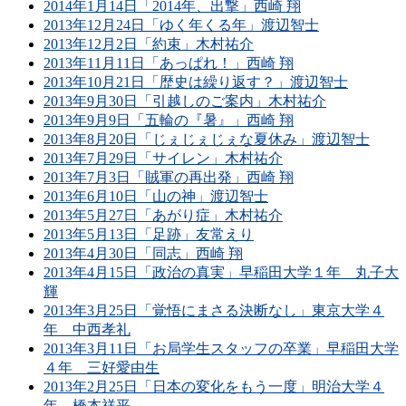
2014年1月14日「2014年、出撃」西崎 翔
2013年12月24日「ゆく年くる年」渡辺智士
2013年12月2日「約束」木村祐介
2013年11月11日「あっぱれ！」西崎 翔
2013年10月21日「歴史は繰り返す？」渡辺智士
2013年9月30日「引越しのご案内」木村祐介
2013年9月9日「五輪の『暑』」西崎 翔
2013年8月20日「じぇじぇじぇな夏休み」渡辺智士
2013年7月29日「サイレン」木村祐介
2013年7月3日「賊軍の再出発」西崎 翔
2013年6月10日「山の神」渡辺智士
2013年5月27日「あがり症」木村祐介
2013年5月13日「足跡」友常えり
2013年4月30日「同志」西崎 翔
2013年4月15日「政治の真実」早稲田大学１年 丸子大
輝
2013年3月25日「覚悟にまさる決断なし」東京大学４
年 中西孝礼
2013年3月11日「お局学生スタッフの卒業」早稲田大学
４年 三好愛由生
2013年2月25日「日本の変化をもう一度」明治大学４
年 橋本祥平