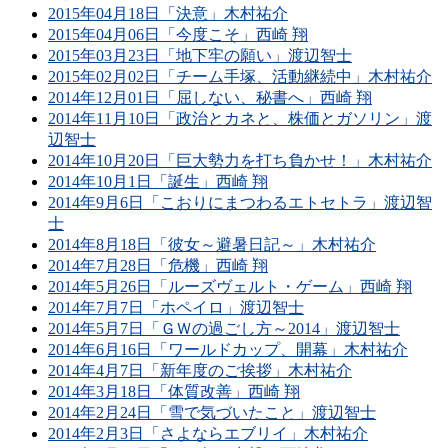
2015年04月18日「決意」木村祐介
2015年04月06日「今度こそ」西崎 翔
2015年03月23日「地下牢の願い」渡辺智士
2015年02月02日「チーム手塚、活動継続中」木村祐介
2014年12月01日「屈しない、秘書へ」西崎 翔
2014年11月10日「政治とカネと、株価とガソリン」渡
辺智士
2014年10月20日「巨大勢力を打ち負かせ！」木村祐介
2014年10月1日「誕生」西崎 翔
2014年9月6日「こおりにまつわるエトセトラ」渡辺智
士
2014年8月18日「彼女～避暑日記～」木村祐介
2014年7月28日「危機」西崎 翔
2014年5月26日「ルーズヴェルト・ゲーム」西崎 翔
2014年7月7日「ホペイロ」渡辺智士
2014年5月7日「ＧＷの過ごし方～2014」渡辺智士
2014年6月16日「ワールドカップ、開幕」木村祐介
2014年4月7日「新年度のご挨拶」木村祐介
2014年3月18日「体質改善」西崎 翔
2014年2月24日「雪で気づいたこと」渡辺智士
2014年2月3日「さよならエブリイ」木村祐介