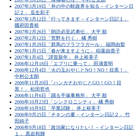
2007年3月19日「井の中の蛙政界を知る－インターン日
記２」 瓜生彩子
2007年3月12日「行ってきます－インターン日記１」
國府田貴裕
2007年2月26日「朗読必至武勇伝」 大平 順
2007年2月12日「荒野を行く」 橘 秀樹
2007年1月29日「群馬のフラフラガール」 福岡由梨
2007年1月15日「春が来ますように」 稲葉由貴子
2007年1月4日「謹賀新年」 井上裕美子
2006年12月18日「エブリに乗って」 田浦貴明
2006年12月4日「火の玉おやじとNO！NO！目黒！」
中村公太朗
2006年11月20日「ハンカチおやじとGO！GO！目
黒！」 松田哲也
2006年11月6日「踊る手塚事務所」 大平 順
2006年10月23日「シンクロニシティ」 橘 秀樹
2006年10月9日「卒業試験」 井上裕美子
2006年9月25日「チキンの夏－インターン日記２」 竹
田純子
2006年9月18日「政治家になりたい！－インターン日記
１」 黒岩和輝