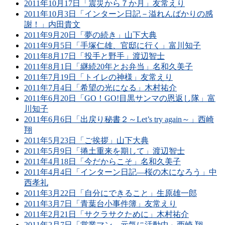
2011年10月17日「震災から７か月」友常えり
2011年10月3日「インターン日記－溢れんばかりの感
謝！」内田貴文
2011年9月20日「夢の続き」山下大典
2011年9月5日「手塚仁雄、官邸に行く」富川知子
2011年8月17日「投手と野手」渡辺智士
2011年8月1日「継続20年とお弁当」名和久美子
2011年7月19日「トイレの神様」友常えり
2011年7月4日「希望の光になる」木村祐介
2011年6月20日「GO！GO!目黒サンマの恩返し隊」富
川知子
2011年6月6日「出戻り秘書２～Let’s try again～」西崎
翔
2011年5月23日「ご挨拶」山下大典
2011年5月9日「捲土重来を期して」渡辺智士
2011年4月18日「今だからこそ」名和久美子
2011年4月4日「インターン日記―桜の木になろう」中
西孝礼
2011年3月22日「自分にできること」生原雄一郎
2011年3月7日「青葉台小事件簿」友常えり
2011年2月21日「サクラサクために」木村祐介
2011年2月7日「営業マン、元気に活動中」西崎 翔