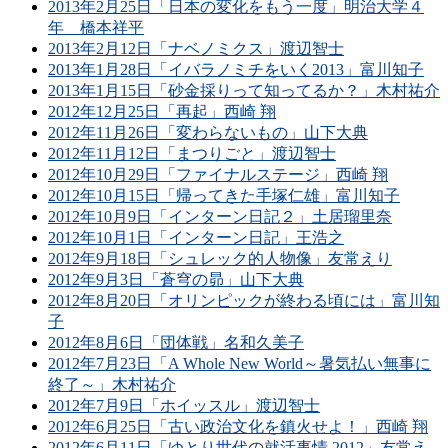
2013年2月25日「日本の変化をもう一度」明治大学４
年 橋本祥平
2013年2月12日「ナベノミクス」渡辺智士
2013年1月28日「イバラノミチをいく2013」富川知子
2013年1月15日「砂金採りって知ってるか？」木村祐介
2012年12月25日「再起」西崎 翔
2012年11月26日「変わらないもの」山下大典
2012年11月12日「まつりごと」渡辺智士
2012年10月29日「ファイナルステージ」西崎 翔
2012年10月15日「帰ってきた手塚仁雄」富川知子
2012年10月9日「インターン日記２」土居瑠里奈
2012年10月1日「インターン日記」王浩之
2012年9月18日「シュレック的人物像」友常えり
2012年9月3日「蒼穹の昴」山下大典
2012年8月20日「オリンピックが終わる頃には」富川知
子
2012年8月6日「団体戦」名和久美子
2012年7月23日「A Whole New World～暑気払い無事に
終了～」木村祐介
2012年7月9日「ホイッスル」渡辺智士
2012年6月25日「古い政治文化を鎮火せよ！」西崎 翔
2012年6月11日「ゆとり世代の就活事情 2012」友常え