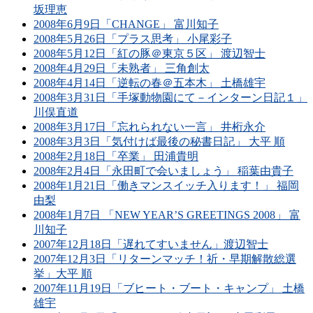
坂理恵
2008年6月9日「CHANGE」 富川知子
2008年5月26日「プラス思考」 小尾彩子
2008年5月12日「紅の豚＠東京５区」 渡辺智士
2008年4月29日「未熟者」 三角創太
2008年4月14日「逆転の春＠五本木」 土橋雄宇
2008年3月31日「手塚動物園にて－インターン日記１」
川俣直道
2008年3月17日「忘れられない一言」 井桁永介
2008年3月3日「気付けば最後の秘書日記」 大平 順
2008年2月18日「卒業」 田浦貴明
2008年2月4日「永田町で会いましょう」 稲葉由貴子
2008年1月21日「働きマンスイッチ入ります！」 福岡
由梨
2008年1月7日 「NEW YEAR’S GREETINGS 2008」 富
川知子
2007年12月18日「遅れてすいません」渡辺智士
2007年12月3日「リターンマッチ！祈・早期解散総選
挙」大平 順
2007年11月19日「ブヒート・ブート・キャンプ」 土橋
雄宇