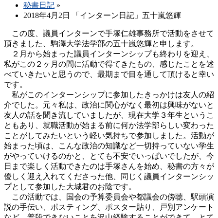
秘書日記
»
2018年4月2日 「インターン日記」五十嵐悠輝
この度、議員インターンで手塚仁雄事務所で活動をさせて
頂きました、駒澤大学法学部の五十嵐悠輝と申します。
２月から始まった議員インターンシップも終わりを迎え、
私がこの２ヶ月の間に活動で得てきたもの、感じたことを述
べていきたいと思うので、最期まで目を通して頂けると幸い
です。
私がこのインターンシップに参加したきっかけは友人の紹
介でした。元々私は、政治に関心がなく最初は興味がないと
友人の話を聞き流していましたが、現在大学３年生というこ
ともあり、就職活動が始まる前に何か法学部らしい変わった
ことがしてみたいという軽い気持ちで参加しました。活動が
始まった頃は、こんな政治の知識など一切持っていない学生
がやっていけるのかと、とても不安でいっぱいでしたが、今
日まで楽しく活動できたのは手塚さんを始め、秘書の方々が
優しく迎え入れてくださった他、同じく議員インターンシッ
プとして参加した大城君のお陰です。
この活動では、国会の予算委員会や都議会の傍聴、駅頭演
説の手伝い、ポスティング、ポスター貼り、戸別アンケート
など、普段できないことを沢山経験することができて、とて