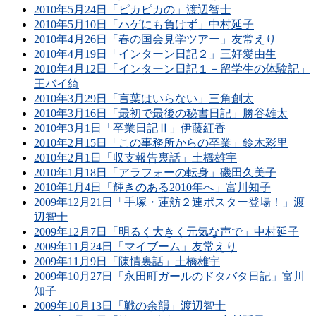
2010年5月24日「ピカピカの」渡辺智士
2010年5月10日「ハゲにも負けず」中村延子
2010年4月26日「春の国会見学ツアー」友常えり
2010年4月19日「インターン日記２」三好愛由生
2010年4月12日「インターン日記１－留学生の体験記」
王バイ綺
2010年3月29日「言葉はいらない」三角創太
2010年3月16日「最初で最後の秘書日記」勝谷雄太
2010年3月1日「卒業日記Ⅱ」伊藤紅香
2010年2月15日「この事務所からの卒業」鈴木彩里
2010年2月1日「収支報告裏話」土橋雄宇
2010年1月18日「アラフォーの転身」磯田久美子
2010年1月4日「輝きのある2010年へ」富川知子
2009年12月21日「手塚・蓮舫２連ポスター登場！」渡
辺智士
2009年12月7日「明るく大きく元気な声で」中村延子
2009年11月24日「マイブーム」友常えり
2009年11月9日「陳情裏話」土橋雄宇
2009年10月27日「永田町ガールのドタバタ日記」富川
知子
2009年10月13日「戦の余韻」渡辺智士