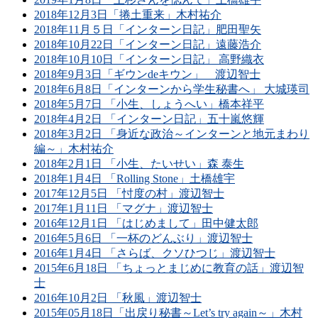
2018年12月3日「捲土重来」木村祐介
2018年11月５日「インターン日記」肥田聖矢
2018年10月22日「インターン日記」遠藤浩介
2018年10月10日「インターン日記」 高野織衣
2018年9月3日「ギウンdeキウン」 渡辺智士
2018年6月8日「インターンから学生秘書へ」 大城瑛司
2018年5月7日 「小生、しょうへい」橋本祥平
2018年4月2日 「インターン日記」五十嵐悠輝
2018年3月2日 「身近な政治～インターンと地元まわり
編～」木村祐介
2018年2月1日 「小生、たいせい」森 泰生
2018年1月4日 「Rolling Stone」土橋雄宇
2017年12月5日 「忖度の村」渡辺智士
2017年1月11日 「マグナ」渡辺智士
2016年12月1日 「はじめまして」田中健太郎
2016年5月6日 「一杯のどんぶり」渡辺智士
2016年1月4日 「さらば、クソひつじ」渡辺智士
2015年6月18日 「ちょっとまじめに教育の話」渡辺智
士
2016年10月2日 「秋風」渡辺智士
2015年05月18日「出戻り秘書～Let’s try again～」木村