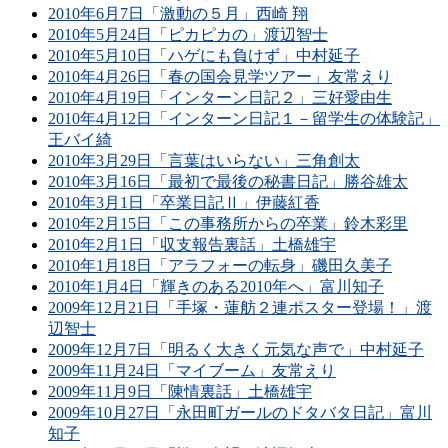
2010年6月7日「激動の５月」西崎 翔
2010年5月24日「ピカピカの」渡辺智士
2010年5月10日「ハゲにも負けず」中村延子
2010年4月26日「春の国会見学ツアー」友常えり
2010年4月19日「インターン日記２」三好愛由生
2010年4月12日「インターン日記１－留学生の体験記」
王バイ綺
2010年3月29日「言葉はいらない」三角創太
2010年3月16日「最初で最後の秘書日記」勝谷雄太
2010年3月1日「卒業日記Ⅱ」伊藤紅香
2010年2月15日「この事務所からの卒業」鈴木彩里
2010年2月1日「収支報告裏話」土橋雄宇
2010年1月18日「アラフォーの転身」磯田久美子
2010年1月4日「輝きのある2010年へ」富川知子
2009年12月21日「手塚・蓮舫２連ポスター登場！」渡
辺智士
2009年12月7日「明るく大きく元気な声で」中村延子
2009年11月24日「マイブーム」友常えり
2009年11月9日「陳情裏話」土橋雄宇
2009年10月27日「永田町ガールのドタバタ日記」富川
知子