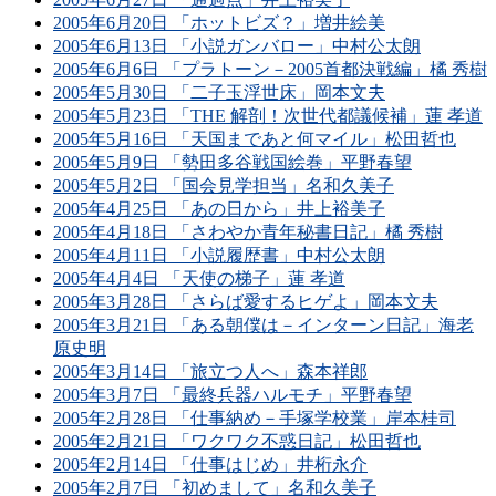
2005年6月20日 「ホットビズ？」増井絵美
2005年6月13日 「小説ガンバロー」中村公太朗
2005年6月6日 「プラトーン－2005首都決戦編」橘 秀樹
2005年5月30日 「二子玉浮世床」岡本文夫
2005年5月23日 「THE 解剖！次世代都議候補」蓮 孝道
2005年5月16日 「天国まであと何マイル」松田哲也
2005年5月9日 「勢田多谷戦国絵巻」平野春望
2005年5月2日 「国会見学担当」名和久美子
2005年4月25日 「あの日から」井上裕美子
2005年4月18日 「さわやか青年秘書日記」橘 秀樹
2005年4月11日 「小説履歴書」中村公太朗
2005年4月4日 「天使の梯子」蓮 孝道
2005年3月28日 「さらば愛するヒゲよ」岡本文夫
2005年3月21日 「ある朝僕は－インターン日記」海老
原史明
2005年3月14日 「旅立つ人へ」森本祥郎
2005年3月7日 「最終兵器ハルモチ」平野春望
2005年2月28日 「仕事納め－手塚学校業」岸本桂司
2005年2月21日 「ワクワク不惑日記」松田哲也
2005年2月14日 「仕事はじめ」井桁永介
2005年2月7日 「初めまして」名和久美子