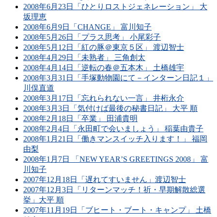
2008年6月23日「ひとりロストジェネレーション」 大
坂理恵
2008年6月9日「CHANGE」 富川知子
2008年5月26日「プラス思考」 小尾彩子
2008年5月12日「紅の豚＠東京５区」 渡辺智士
2008年4月29日「未熟者」 三角創太
2008年4月14日「逆転の春＠五本木」 土橋雄宇
2008年3月31日「手塚動物園にて－インターン日記１」
川俣直道
2008年3月17日「忘れられない一言」 井桁永介
2008年3月3日「気付けば最後の秘書日記」 大平 順
2008年2月18日「卒業」 田浦貴明
2008年2月4日「永田町で会いましょう」 稲葉由貴子
2008年1月21日「働きマンスイッチ入ります！」 福岡
由梨
2008年1月7日 「NEW YEAR’S GREETINGS 2008」 富
川知子
2007年12月18日「遅れてすいません」渡辺智士
2007年12月3日「リターンマッチ！祈・早期解散総選
挙」大平 順
2007年11月19日「ブヒート・ブート・キャンプ」 土橋