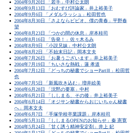
2004年9月20日 「若手」中村公太朗
2004年9月13日 「おむすび評論家」井上裕美子
2004年9月6日 「メダルラッシュ」松田哲也
2004年8月30日 「さよならビビオ、僕の青春」平野春
望
2004年8月23日 「つかの間の休息」岸本桂司
2004年8月16日 「告発！」佐々木るみ
2004年8月9日 「小説兄妹」中村公太朗
2004年8月2日 「不始末日記」岡本文夫
2004年7月26日 「お暑うございます」井上裕美子
2004年7月19日 「ちいさな熱戦」蓮 孝道
2004年7月12日 「どっちの秘書でショーPartⅢ」松田哲
也
2004年7月5日 「新風吹き込む」増井絵美
2004年6月28日 「沈黙の要塞」中村
2004年6月21日 「ししまる、その後」井上裕美子
2004年6月14日 「オジサン秘書からおじいちゃん秘書
へ」岡本文夫
2004年6月7日 「手塚学校卒業課題」岸本桂司
2004年5月31日 「ししまるOPENのお知らせ」秦 憲寛
2004年5月24日 「甘く誘う精神安定剤」井上 妃
2004年5月17日 「どっちの秘書でショーPartⅡ」松田哲