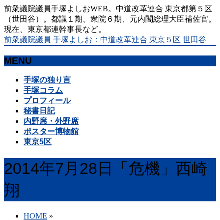
前衆議院議員手塚よしおWEB。中道改革連合 東京都第５区
（世田谷）。都議１期、衆院６期、元内閣総理大臣補佐官。
現在、東京都連幹事長など。
前衆議院議員 手塚よしお：中道改革連合 東京５区 世田谷
MENU
メ
手塚の独り言
ニ
手塚コラム
ュ
プロフィール
ー
秘書日記
を
内野席・外野席
飛
ポスター博物館
ば
東京5区
す
2014年7月28日「危機」西崎
翔
HOME
»