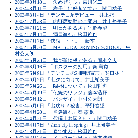
2003年8月18日 「決めぜりふ」宮川光二
2003年8月11日 「梅干しは好きですか」関口祐子
2003年8月4日 「テンテコJr.デビュー」井上妃
2003年7月28日 「内野席始動のご案内」井上裕美子
2003年7月21日 「明日があるさ」平野春望
2003年7月14日 「満員御礼」松田哲也
2003年7月7日 「快感・・・。」藤本
2003年6月30日 「MATSUDA DRIVING SCHOOL」中
村公太朗
2003年6月23日 「我が輩は板である」岡本文夫
2003年6月16日 「ポスターの効用」秦 憲寛
2003年6月9日 「テンテコの24時間宣言」関口祐子
2003年6月2日 「七夕に向けて」井上裕美子
2003年5月26日 「圏外について」松田哲也
2003年5月19日 「伝統のワラジ」藤本浩輝
2003年5月12日 「バンザイ」中村公太朗
2003年5月6日 「出戻り？秘書」平野春望
2003年4月28日 「当選御礼」秦 憲寛
2003年4月21日 「代議士お国入り～」関口祐子
2003年4月7日 「short trip in spring」井上裕美子
2003年3月31日 「春ですね」松田哲也
2003年3月24日 「インターン日記」藤本浩輝