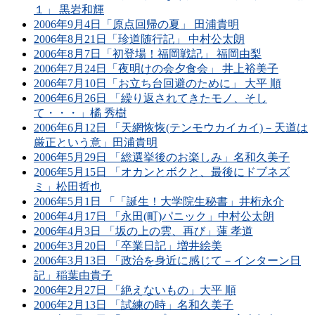
１」 黒岩和輝
2006年9月4日「原点回帰の夏」 田浦貴明
2006年8月21日「珍道随行記」 中村公太朗
2006年8月7日「初登場！福岡戦記」 福岡由梨
2006年7月24日「夜明けの会夕食会」 井上裕美子
2006年7月10日「お立ち台回避のために」 大平 順
2006年6月26日 「繰り返されてきたモノ、そし
て・・・」橘 秀樹
2006年6月12日 「天網恢恢(テンモウカイカイ)－天道は
厳正という意」田浦貴明
2006年5月29日 「総選挙後のお楽しみ」名和久美子
2006年5月15日 「オカンとボクと、最後にドブネズ
ミ」松田哲也
2006年5月1日 「「誕生！大学院生秘書」井桁永介
2006年4月17日 「永田(町)パニック」中村公太朗
2006年4月3日 「坂の上の雲、再び」蓮 孝道
2006年3月20日 「卒業日記」増井絵美
2006年3月13日 「政治を身近に感じて－インターン日
記」稲葉由貴子
2006年2月27日 「絶えないもの」大平 順
2006年2月13日 「試練の時」名和久美子