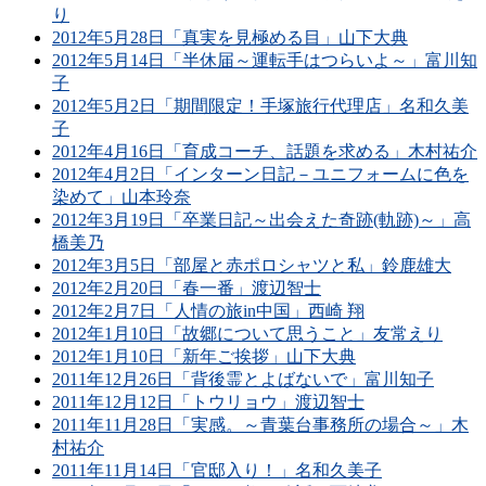
り
2012年5月28日「真実を見極める目」山下大典
2012年5月14日「半休届～運転手はつらいよ～」富川知
子
2012年5月2日「期間限定！手塚旅行代理店」名和久美
子
2012年4月16日「育成コーチ、話題を求める」木村祐介
2012年4月2日「インターン日記－ユニフォームに色を
染めて」山本玲奈
2012年3月19日「卒業日記～出会えた奇跡(軌跡)～」高
橋美乃
2012年3月5日「部屋と赤ポロシャツと私」鈴鹿雄大
2012年2月20日「春一番」渡辺智士
2012年2月7日「人情の旅in中国」西崎 翔
2012年1月10日「故郷について思うこと」友常えり
2012年1月10日「新年ご挨拶」山下大典
2011年12月26日「背後霊とよばないで」富川知子
2011年12月12日「トウリョウ」渡辺智士
2011年11月28日「実感。～青葉台事務所の場合～」木
村祐介
2011年11月14日「官邸入り！」名和久美子