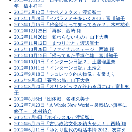
年 橋本祥平
2013年2月12日「ナベノミクス」渡辺智士
2013年1月28日「イバラノミチをいく2013」富川知子
2013年1月15日「砂金採りって知ってるか？」木村祐介
2012年12月25日「再起」西崎 翔
2012年11月26日「変わらないもの」山下大典
2012年11月12日「まつりごと」渡辺智士
2012年10月29日「ファイナルステージ」西崎 翔
2012年10月15日「帰ってきた手塚仁雄」富川知子
2012年10月9日「インターン日記２」土居瑠里奈
2012年10月1日「インターン日記」王浩之
2012年9月18日「シュレック的人物像」友常えり
2012年9月3日「蒼穹の昴」山下大典
2012年8月20日「オリンピックが終わる頃には」富川知
子
2012年8月6日「団体戦」名和久美子
2012年7月23日「A Whole New World～暑気払い無事に
終了～」木村祐介
2012年7月9日「ホイッスル」渡辺智士
2012年6月25日「古い政治文化を鎮火せよ！」西崎 翔
2012年6月11日「ゆとり世代の就活事情 2012」友常え