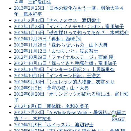
４年 三好愛由生
2013年2月25日「日本の変化をもう一度」明治大学４
年 橋本祥平
2013年2月12日「ナベノミクス」渡辺智士
2013年1月28日「イバラノミチをいく2013」富川知子
2013年1月15日「砂金採りって知ってるか？」木村祐介
2012年12月25日「再起」西崎 翔
2012年11月26日「変わらないもの」山下大典
2012年11月12日「まつりごと」渡辺智士
2012年10月29日「ファイナルステージ」西崎 翔
2012年10月15日「帰ってきた手塚仁雄」富川知子
2012年10月9日「インターン日記２」土居瑠里奈
2012年10月1日「インターン日記」王浩之
2012年9月18日「シュレック的人物像」友常えり
2012年9月3日「蒼穹の昴」山下大典
2012年8月20日「オリンピックが終わる頃には」富川知
子
2012年8月6日「団体戦」名和久美子
2012年7月23日「A Whole New World～暑気払い無事に
終了～」木村祐介
2012年7月9日「ホイッスル」渡辺智士
2012年6月25日「古い政治文化を鎮火せよ！」西崎 翔