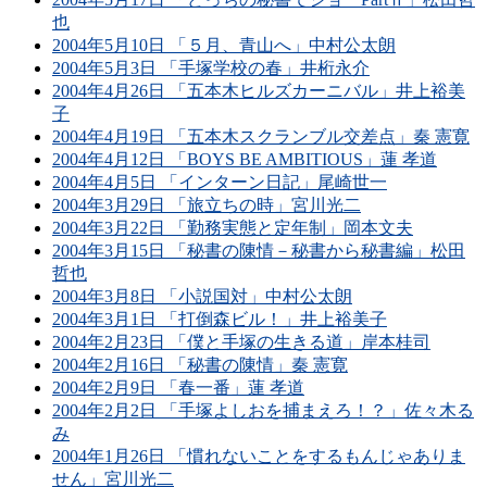
也
2004年5月10日 「５月、青山へ」中村公太朗
2004年5月3日 「手塚学校の春」井桁永介
2004年4月26日 「五本木ヒルズカーニバル」井上裕美
子
2004年4月19日 「五本木スクランブル交差点」秦 憲寛
2004年4月12日 「BOYS BE AMBITIOUS」蓮 孝道
2004年4月5日 「インターン日記」尾崎世一
2004年3月29日 「旅立ちの時」宮川光二
2004年3月22日 「勤務実態と定年制」岡本文夫
2004年3月15日 「秘書の陳情－秘書から秘書編」松田
哲也
2004年3月8日 「小説国対」中村公太朗
2004年3月1日 「打倒森ビル！」井上裕美子
2004年2月23日 「僕と手塚の生きる道」岸本桂司
2004年2月16日 「秘書の陳情」秦 憲寛
2004年2月9日 「春一番」蓮 孝道
2004年2月2日 「手塚よしおを捕まえろ！？」佐々木る
み
2004年1月26日 「慣れないことをするもんじゃありま
せん」宮川光二