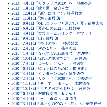
2023年4月8日「サクラサク2023年を」蒲生杏奈
2023年1月5日「縁と運」藤迫希実
2022年12月1日「新年に向けて」柿澤雄太
2022年11月1日「海」細貝 悠
2022年8月1日「04ポロシャツと過ごした夏」蒲生杏奈
2022年6月2日「夏の日の2022」土橋雄宇
2022年4月1日「友常ホームカミング」友常えり
2021年9月5日「山」細貝 悠
2021年7月11日「祭りのあと」柿澤雄太
2021年2月2日「次の１年へ」蒲生杏奈
2021年1月4日「なべすぽ2021新春号」渡辺智士
2020年10月1日「政治の現場で１年」細貝 悠
2020年7月7日「よーい、どんっ！」渡辺智士
2020年6月1日「歌う明日のために」柿澤雄太
2020年4月1日「インターン日記」蒲生杏奈
2020年2月7日「サクラサク2020年へ」土橋雄宇
2019年12月2日「そして、下町へ。」木村祐介
2019年10月3日「世界の可能性を拓く」細貝 悠
2019年6月3日「解散協奏曲」渡辺智士
2019年4月9日「小生、躍進へ」森 泰生
2019年3月11日「新たな時代の『元年』へ」橋本祥平