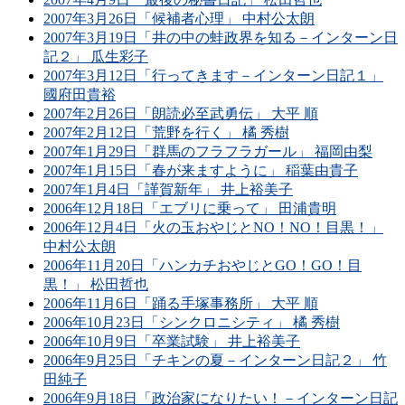
2007年3月26日「候補者心理」 中村公太朗
2007年3月19日「井の中の蛙政界を知る－インターン日
記２」 瓜生彩子
2007年3月12日「行ってきます－インターン日記１」
國府田貴裕
2007年2月26日「朗読必至武勇伝」 大平 順
2007年2月12日「荒野を行く」 橘 秀樹
2007年1月29日「群馬のフラフラガール」 福岡由梨
2007年1月15日「春が来ますように」 稲葉由貴子
2007年1月4日「謹賀新年」 井上裕美子
2006年12月18日「エブリに乗って」 田浦貴明
2006年12月4日「火の玉おやじとNO！NO！目黒！」
中村公太朗
2006年11月20日「ハンカチおやじとGO！GO！目
黒！」 松田哲也
2006年11月6日「踊る手塚事務所」 大平 順
2006年10月23日「シンクロニシティ」 橘 秀樹
2006年10月9日「卒業試験」 井上裕美子
2006年9月25日「チキンの夏－インターン日記２」 竹
田純子
2006年9月18日「政治家になりたい！－インターン日記