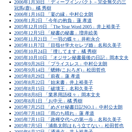
2006年1月30日 「ディープインパクト－完全無欠の三
冠馬(鹿)」橘 秀樹
2006年1月16日 「宴の縁」中村公太朗
2006年1月2日 「今年の抱負」蓮 孝道
2005年12月19日 「The Year Word 2005」井上裕美子
2005年12月5日 「秘書の秘書」増井絵美
2005年11月21日 「一羽の蝶々」井桁永介
2005年11月7日 「目指せ学大セレブ婚」名和久美子
2005年10月24日 「捜してます」橘 秀樹
2005年10月10日 「オジサン秘書最後の日記」岡本文夫
2005年9月26日 「プライスレス」中村公太朗
2005年9月14日 「蟋蟀(こおろぎ)」松田哲也
2005年8月29日 「前夜」蓮 孝道
2005年8月22日 「始末書」井上裕美子
2005年8月15日 「破壊王」名和久美子
2005年8月8日 「業界用語様々」岡本文夫
2005年8月1日 「お中元」橘 秀樹
2005年7月25日 「めざせ秘書日記NO.1」中村公太朗
2005年7月18日 「雨のち晴れ」蓮 孝道
2005年7月11日 「政権交代への第一歩」名和久美子
2005年7月5日 「浦島太郎はもう立てない」松田哲也
2005年6月27日 「通過点」井上裕美子