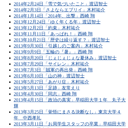
2014年2月24日「雪で気づいたこと」渡辺智士
2014年2月3日「さよならエブリイ」木村祐介
2014年1月14日「2014年、出撃」西崎 翔
2013年12月24日「ゆく年くる年」渡辺智士
2013年12月2日「約束」木村祐介
2013年11月11日「あっぱれ！」西崎 翔
2013年10月21日「歴史は繰り返す？」渡辺智士
2013年9月30日「引越しのご案内」木村祐介
2013年9月9日「五輪の『暑』」西崎 翔
2013年8月20日「じぇじぇじぇな夏休み」渡辺智士
2013年7月29日「サイレン」木村祐介
2013年7月3日「賊軍の再出発」西崎 翔
2013年6月10日「山の神」渡辺智士
2013年5月27日「あがり症」木村祐介
2013年5月13日「足跡」友常えり
2013年4月30日「同志」西崎 翔
2013年4月15日「政治の真実」早稲田大学１年 丸子大
輝
2013年3月25日「覚悟にまさる決断なし」東京大学４
年 中西孝礼
2013年3月11日「お局学生スタッフの卒業」早稲田大学