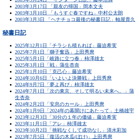
2003年3月17日 「親友の帰国」岡本文夫
2003年3月10日 「もうすぐ春ですね」中村公太朗
2003年3月3日 「ヘナチョコ最後の秘書日記」軸屋貴久
秘書日記
2025年12月1日「チラシも積もれば」藤迫希実
2025年7月1日「獅子奮迅」上田秀麿
2025年5月1日「岐路に立つ春」柿澤雄太
2025年3月1日「戦」蒲生杏奈
2025年1月10日「克己心」藤迫希実
2024年10月6日「いよいよ決勝戦」上田秀麿
2024年9月7日「夢よ再び」柿澤雄太
2024年7月1日「次の東京、そして明るい未来へ。」蒲
生杏奈
2024年2月2日「安息のカール」上田秀麿
2024年1月9日「2024年の幕開けにあたって」土橋雄宇
2023年12月3日「30分の１年の価値」藤迫希実
2023年11月1日「アレ」柿澤雄太
2023年10月2日「挑戦なくして成功なし」清水彩加
2023年7月5日「復活の木瓜(ぼけ)」上田秀麿