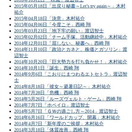
2015年05月18日「出戻り秘書～Let’s try again～」木村
祐介
2015年04月18日「決意」木村祐介
2015年04月06日「今度こそ」西崎 翔
2015年03月23日「地下牢の願い」渡辺智士
2015年02月02日「チーム手塚、活動継続中」木村祐介
2014年12月01日「屈しない、秘書へ」西崎 翔
2014年11月10日「政治とカネと、株価とガソリン」渡
辺智士
2014年10月20日「巨大勢力を打ち負かせ！」木村祐介
2014年10月1日「誕生」西崎 翔
2014年9月6日「こおりにまつわるエトセトラ」渡辺智
士
2014年8月18日「彼女～避暑日記～」木村祐介
2014年7月28日「危機」西崎 翔
2014年5月26日「ルーズヴェルト・ゲーム」西崎 翔
2014年7月7日「ホペイロ」渡辺智士
2014年5月7日「ＧＷの過ごし方～2014」渡辺智士
2014年6月16日「ワールドカップ、開幕」木村祐介
2014年4月7日「新年度のご挨拶」木村祐介
2014年3月18日「体質改善」西崎 翔