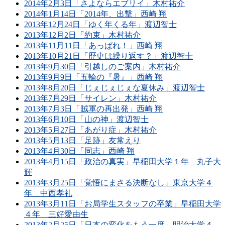
2014年2月3日「さよならエブリイ」木村祐介
2014年1月14日「2014年、出撃」西崎 翔
2013年12月24日「ゆく年くる年」渡辺智士
2013年12月2日「約束」木村祐介
2013年11月11日「あっぱれ！」西崎 翔
2013年10月21日「歴史は繰り返す？」渡辺智士
2013年9月30日「引越しのご案内」木村祐介
2013年9月9日「五輪の『暑』」西崎 翔
2013年8月20日「じぇじぇじぇな夏休み」渡辺智士
2013年7月29日「サイレン」木村祐介
2013年7月3日「賊軍の再出発」西崎 翔
2013年6月10日「山の神」渡辺智士
2013年5月27日「あがり症」木村祐介
2013年5月13日「足跡」友常えり
2013年4月30日「同志」西崎 翔
2013年4月15日「政治の真実」早稲田大学１年 丸子大
輝
2013年3月25日「覚悟にまさる決断なし」東京大学４
年 中西孝礼
2013年3月11日「お局学生スタッフの卒業」早稲田大学
４年 三好愛由生
2013年2月25日「日本の変化をもう一度」明治大学４