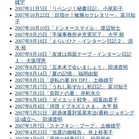
雄宇
2007年11月5日「リベンジ！秘書日記」 小尾彩子
2007年10月22日「目指せ！敏腕セクレタリー」 富川知
子
2007年10月10日「ドンキースマイル」 渡辺智士
2007年9月25日「手塚事務所＠充電完了」 大平 順
2007年9月18日「えらいひと－インターン日記２」 清
水 裕
2007年9月10日「友達は両面テープ－インターン日記
１」 大坂理恵
2007年8月27日「五本木で会いましょう」 田浦貴明
2007年8月14日「夏の記憶」 福岡由梨
2007年8月1日「逆転の夏 BY DPJ」 土橋雄宇
2007年7月17日「うれし恥ずかし初日記」 富川知子
2007年7月2日「良郎との夏」 井桁永介
2007年6月18日「ダイエット戦争」 稲葉由貴子
2007年6月4日「拝啓 ドブネズミさま」 大平 順
2007年5月21日「超過体重対策基本法(通称:ジョギング
法)成立へ」 田浦貴明
2007年5月7日「スナフキン・ブーブ」 土橋雄宇
2007年4月23日「当選の御報告」 井上裕美子
2007年4月9日「最後の秘書日記」 松田哲也