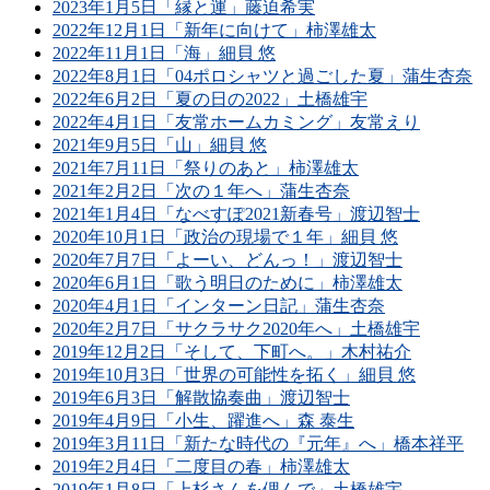
2023年1月5日「縁と運」藤迫希実
2022年12月1日「新年に向けて」柿澤雄太
2022年11月1日「海」細貝 悠
2022年8月1日「04ポロシャツと過ごした夏」蒲生杏奈
2022年6月2日「夏の日の2022」土橋雄宇
2022年4月1日「友常ホームカミング」友常えり
2021年9月5日「山」細貝 悠
2021年7月11日「祭りのあと」柿澤雄太
2021年2月2日「次の１年へ」蒲生杏奈
2021年1月4日「なべすぽ2021新春号」渡辺智士
2020年10月1日「政治の現場で１年」細貝 悠
2020年7月7日「よーい、どんっ！」渡辺智士
2020年6月1日「歌う明日のために」柿澤雄太
2020年4月1日「インターン日記」蒲生杏奈
2020年2月7日「サクラサク2020年へ」土橋雄宇
2019年12月2日「そして、下町へ。」木村祐介
2019年10月3日「世界の可能性を拓く」細貝 悠
2019年6月3日「解散協奏曲」渡辺智士
2019年4月9日「小生、躍進へ」森 泰生
2019年3月11日「新たな時代の『元年』へ」橋本祥平
2019年2月4日「二度目の春」柿澤雄太
2019年1月8日「上杉さんを偲んで」土橋雄宇