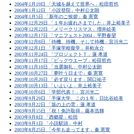
2004年1月19日 「天城を越えて世界へ」松田哲也
2004年1月12日 「小説登院」中村公太朗
2004年1月5日 「新年のご挨拶」秦 憲寛
2003年12月29日 「１年お疲れさまでした」井上裕美子
2003年12月22日 「メリークリスマス」増井絵美
2003年12月17日 「マニフェスト2004」平野春望
2003年12月8日 「待機、待機、そして待機」宮川光二
2003年12月1日 「手塚学校復学」井桁永介
2003年11月24日 「プロジェクトＴ」蓮 孝道
2003年11月17日 「ビッグウエーブ」松田哲也
2003年11月10日 「当選御礼」中村公太朗
2003年10月27日 「夢叶う日まで」秦 憲寛
2003年10月20日 「必ず戻ります」関口祐子
2003年10月13日 「いよいよ」井上裕美子
2003年10月6日 「学部代表！」宮川光二
2003年9月29日 「手塚大学、この１年」日比谷絵美
2003年9月22日 「坂の上の雲」蓮 孝道
2003年9月15日 「祝！免許取得」藤本浩輝
2003年9月8日 「西郷星」松田
2003年9月1日 「小説駅頭」中村
2003年8月25日 「今年も走ってます」秦 憲寛