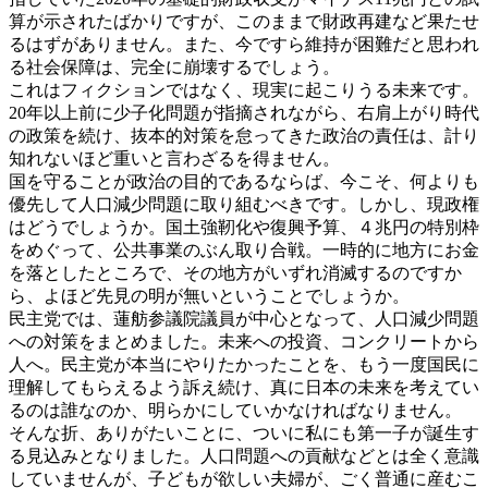
算が示されたばかりですが、このままで財政再建など果たせ
るはずがありません。また、今ですら維持が困難だと思われ
る社会保障は、完全に崩壊するでしょう。
これはフィクションではなく、現実に起こりうる未来です。
20年以上前に少子化問題が指摘されながら、右肩上がり時代
の政策を続け、抜本的対策を怠ってきた政治の責任は、計り
知れないほど重いと言わざるを得ません。
国を守ることが政治の目的であるならば、今こそ、何よりも
優先して人口減少問題に取り組むべきです。しかし、現政権
はどうでしょうか。国土強靭化や復興予算、４兆円の特別枠
をめぐって、公共事業のぶん取り合戦。一時的に地方にお金
を落としたところで、その地方がいずれ消滅するのですか
ら、よほど先見の明が無いということでしょうか。
民主党では、蓮舫参議院議員が中心となって、人口減少問題
への対策をまとめました。未来への投資、コンクリートから
人へ。民主党が本当にやりたかったことを、もう一度国民に
理解してもらえるよう訴え続け、真に日本の未来を考えてい
るのは誰なのか、明らかにしていかなければなりません。
そんな折、ありがたいことに、ついに私にも第一子が誕生す
る見込みとなりました。人口問題への貢献などとは全く意識
していませんが、子どもが欲しい夫婦が、ごく普通に産むこ