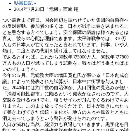
秘書日記
»
2014年7月28日「危機」西崎 翔
つい最近まで連日、国会周辺を賑わせていた集団的自衛権へ
の反対運動。参加者の多くは、日本が戦争に巻き込まれるこ
とを懸念する方々でしょう。安全保障の議論は様々あるとは
言え、彼らの心配は理解できます。太平洋戦争では、310万
人もの日本人が亡くなったと言われています。日本、いや人
類は、二度とあの悲劇を繰り返してはなりません。
であるとすれば、これから30数年で3000万人、80数年で7800
万人もの人口が減ってしまう悲劇を、我々はどう捉えればよ
いのでしょうか。
今年の５月、元総務大臣の増田寛也氏が率いる「日本創成会
議」によって発表された試算が、日本中に衝撃を与えまし
た。2040年には約半数の自治体が、人口回復の見込みが低い
「消滅可能性都市」に陥るという発表がなされたのです。大
空襲を受けるわけでも、核ミサイルが飛んでくるわけでもあ
りません。このまま放っておくだけで、日本が長きにわたっ
て築き上げてきた伝統・文化が、地方の人々や風景とともに
消え去ってしまうという警告が発せられたのです。
人口が減れば当然、経済力も衰退していきます。黒字化を目
指していた2020年の基礎的財政収支がマイナス11兆円との試