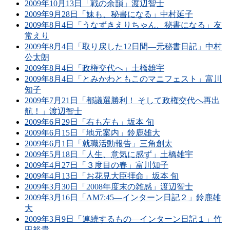
2009年10月13日「戦の余韻」渡辺智士
2009年9月28日「妹も、秘書になる」中村延子
2009年8月4日「うなずきえりちゃん、秘書になる」友
常えり
2009年8月4日「取り戻した12日間―元秘書日記」中村
公太朗
2009年8月4日「政権交代へ」土橋雄宇
2009年8月4日「とみかわともこのマニフェスト」富川
知子
2009年7月21日「都議選勝利！ そして政権交代へ再出
航！」渡辺智士
2009年6月29日「右も左も」坂本 旬
2009年6月15日「地元案内」鈴鹿雄大
2009年6月1日「就職活動報告」三角創太
2009年5月18日「人生、意気に感ず」土橋雄宇
2009年4月27日「３度目の春」富川知子
2009年4月13日「お花見大臣拝命」坂本 旬
2009年3月30日「2008年度末の雑感」渡辺智士
2009年3月16日「AM7:45―インターン日記２」鈴鹿雄
大
2009年3月9日「連続するもの―インターン日記１」竹
田裕貴