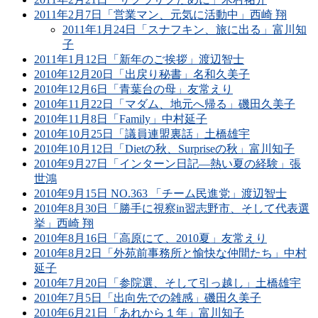
2011年2月7日「営業マン、元気に活動中」西崎 翔
2011年1月24日「スナフキン、旅に出る」富川知
子
2011年1月12日「新年のご挨拶」渡辺智士
2010年12月20日「出戻り秘書」名和久美子
2010年12月6日「青葉台の母」友常えり
2010年11月22日「マダム、地元へ帰る」磯田久美子
2010年11月8日「Family」中村延子
2010年10月25日「議員連盟裏話」土橋雄宇
2010年10月12日「Dietの秋、Surpriseの秋」富川知子
2010年9月27日「インターン日記―熱い夏の経験」張
世鴻
2010年9月15日 NO.363 「チーム民進党」渡辺智士
2010年8月30日「勝手に視察in習志野市、そして代表選
挙」西崎 翔
2010年8月16日「高原にて、2010夏」友常えり
2010年8月2日「外苑前事務所と愉快な仲間たち」中村
延子
2010年7月20日「参院選、そして引っ越し」土橋雄宇
2010年7月5日「出向先での雑感」磯田久美子
2010年6月21日「あれから１年」富川知子