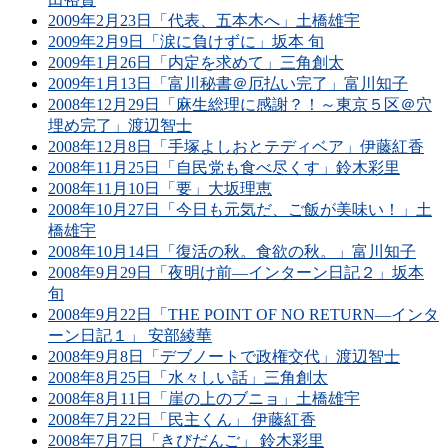
2009年2月23日「代表、五本木へ」土橋雄宇
2009年2月9日「涙に負けずに」坂本 旬
2009年1月26日「内定を求めて」三角創太
2009年1月13日「富川秘書＠厄払い完了」富川知子
2008年12月29日「麻生総理に感謝？！～東京５区＠穴
埋め完了」渡辺智士
2008年12月8日「手塚よしおとテディベア」伊藤紅香
2008年11月25日「自民党も食べ尽くす」鈴木彩里
2008年11月10日「要」大坂理恵
2008年10月27日「今日も元気だ、ご飯が美味い！」土
橋雄宇
2008年10月14日「復活の秋。食欲の秋。」富川知子
2008年9月29日「夜明け前―インターン日記２」坂本
旬
2008年9月22日「THE POINT OF NO RETURN―インタ
ーン日記１」 安部綾華
2008年9月8日「デブノートで政権交代」渡辺智士
2008年8月25日「水々しい話」三角創太
2008年8月11日「崖の上のブニョ」土橋雄宇
2008年7月22日「民主くん」 伊藤紅香
2008年7月7日「きびだんご」 鈴木彩里