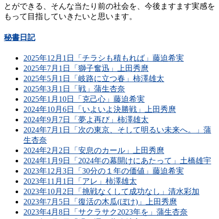
とができる、そんな当たり前の社会を、今後ますます実感を
もって目指していきたいと思います。
秘書日記
2025年12月1日「チラシも積もれば」藤迫希実
2025年7月1日「獅子奮迅」上田秀麿
2025年5月1日「岐路に立つ春」柿澤雄太
2025年3月1日「戦」蒲生杏奈
2025年1月10日「克己心」藤迫希実
2024年10月6日「いよいよ決勝戦」上田秀麿
2024年9月7日「夢よ再び」柿澤雄太
2024年7月1日「次の東京、そして明るい未来へ。」蒲
生杏奈
2024年2月2日「安息のカール」上田秀麿
2024年1月9日「2024年の幕開けにあたって」土橋雄宇
2023年12月3日「30分の１年の価値」藤迫希実
2023年11月1日「アレ」柿澤雄太
2023年10月2日「挑戦なくして成功なし」清水彩加
2023年7月5日「復活の木瓜(ぼけ)」上田秀麿
2023年4月8日「サクラサク2023年を」蒲生杏奈