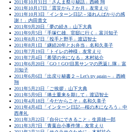
2011年10月31日「さんま祭り秘話」西崎 翔
2011年10月17日「震災から７か月」友常えり
2011年10月3日「インターン日記－溢れんばかりの感
謝！」内田貴文
2011年9月20日「夢の続き」山下大典
2011年9月5日「手塚仁雄、官邸に行く」富川知子
2011年8月17日「投手と野手」渡辺智士
2011年8月1日「継続20年とお弁当」名和久美子
2011年7月19日「トイレの神様」友常えり
2011年7月4日「希望の光になる」木村祐介
2011年6月20日「GO！GO!目黒サンマの恩返し隊」富
川知子
2011年6月6日「出戻り秘書２～Let’s try again～」西崎
翔
2011年5月23日「ご挨拶」山下大典
2011年5月9日「捲土重来を期して」渡辺智士
2011年4月18日「今だからこそ」名和久美子
2011年4月4日「インターン日記―桜の木になろう」中
西孝礼
2011年3月22日「自分にできること」生原雄一郎
2011年3月7日「青葉台小事件簿」友常えり
2011年2月21日「サクラサクために」木村祐介