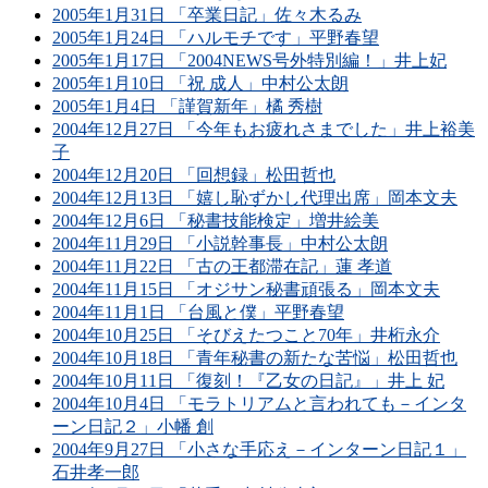
2005年1月31日 「卒業日記」佐々木るみ
2005年1月24日 「ハルモチです」平野春望
2005年1月17日 「2004NEWS号外特別編！」井上妃
2005年1月10日 「祝 成人」中村公太朗
2005年1月4日 「謹賀新年」橘 秀樹
2004年12月27日 「今年もお疲れさまでした」井上裕美
子
2004年12月20日 「回想録」松田哲也
2004年12月13日 「嬉し恥ずかし代理出席」岡本文夫
2004年12月6日 「秘書技能検定」増井絵美
2004年11月29日 「小説幹事長」中村公太朗
2004年11月22日 「古の王都滞在記」蓮 孝道
2004年11月15日 「オジサン秘書頑張る」岡本文夫
2004年11月1日 「台風と僕」平野春望
2004年10月25日 「そびえたつこと70年」井桁永介
2004年10月18日 「青年秘書の新たな苦悩」松田哲也
2004年10月11日 「復刻！『乙女の日記』」井上 妃
2004年10月4日 「モラトリアムと言われても－インタ
ーン日記２」小幡 創
2004年9月27日 「小さな手応え－インターン日記１」
石井孝一郎