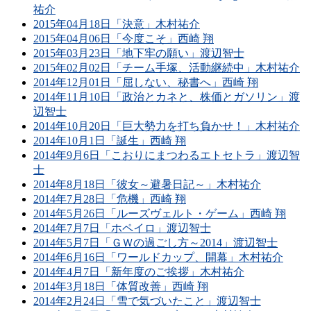
祐介
2015年04月18日「決意」木村祐介
2015年04月06日「今度こそ」西崎 翔
2015年03月23日「地下牢の願い」渡辺智士
2015年02月02日「チーム手塚、活動継続中」木村祐介
2014年12月01日「屈しない、秘書へ」西崎 翔
2014年11月10日「政治とカネと、株価とガソリン」渡
辺智士
2014年10月20日「巨大勢力を打ち負かせ！」木村祐介
2014年10月1日「誕生」西崎 翔
2014年9月6日「こおりにまつわるエトセトラ」渡辺智
士
2014年8月18日「彼女～避暑日記～」木村祐介
2014年7月28日「危機」西崎 翔
2014年5月26日「ルーズヴェルト・ゲーム」西崎 翔
2014年7月7日「ホペイロ」渡辺智士
2014年5月7日「ＧＷの過ごし方～2014」渡辺智士
2014年6月16日「ワールドカップ、開幕」木村祐介
2014年4月7日「新年度のご挨拶」木村祐介
2014年3月18日「体質改善」西崎 翔
2014年2月24日「雪で気づいたこと」渡辺智士