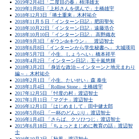
2019年2月4日「二度目の春」柿澤雄太
2019年1月8日「上杉さんを偲んで」土橋雄宇
2018年12月3日「捲土重来」木村祐介
2018年11月５日「インターン日記」肥田聖矢
2018年10月22日「インターン日記」遠藤浩介
2018年10月10日「インターン日記」 高野織衣
2018年9月3日「ギウンdeキウン」 渡辺智士
2018年6月8日「インターンから学生秘書へ」 大城瑛司
2018年5月7日 「小生、しょうへい」橋本祥平
2018年4月2日 「インターン日記」五十嵐悠輝
2018年3月2日 「身近な政治～インターンと地元まわり
編～」木村祐介
2018年2月1日 「小生、たいせい」森 泰生
2018年1月4日 「Rolling Stone」土橋雄宇
2017年12月5日 「忖度の村」渡辺智士
2017年1月11日 「マグナ」渡辺智士
2016年12月1日 「はじめまして」田中健太郎
2016年5月6日 「一杯のどんぶり」渡辺智士
2016年1月4日 「さらば、クソひつじ」渡辺智士
2015年6月18日 「ちょっとまじめに教育の話」渡辺智
士
2016年10月2日 「秋風」渡辺智士