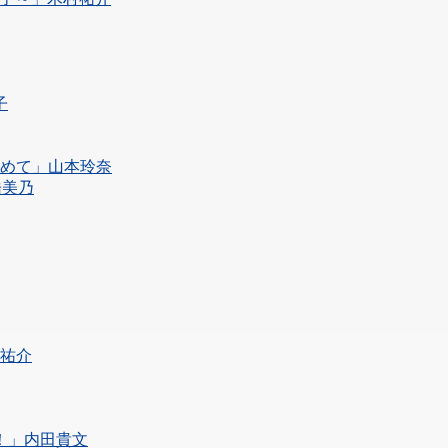
子
染めて」山本玲奈
橋美乃
村祐介
謝！」内田貴文