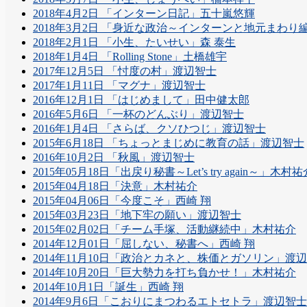
2018年4月2日 「インターン日記」五十嵐悠輝
2018年3月2日 「身近な政治～インターンと地元まわり
2018年2月1日 「小生、たいせい」森 泰生
2018年1月4日 「Rolling Stone」土橋雄宇
2017年12月5日 「忖度の村」渡辺智士
2017年1月11日 「マグナ」渡辺智士
2016年12月1日 「はじめまして」田中健太郎
2016年5月6日 「一杯のどんぶり」渡辺智士
2016年1月4日 「さらば、クソひつじ」渡辺智士
2015年6月18日 「ちょっとまじめに教育の話」渡辺智士
2016年10月2日 「秋風」渡辺智士
2015年05月18日「出戻り秘書～Let’s try again～」木村祐
2015年04月18日「決意」木村祐介
2015年04月06日「今度こそ」西崎 翔
2015年03月23日「地下牢の願い」渡辺智士
2015年02月02日「チーム手塚、活動継続中」木村祐介
2014年12月01日「屈しない、秘書へ」西崎 翔
2014年11月10日「政治とカネと、株価とガソリン」渡
2014年10月20日「巨大勢力を打ち負かせ！」木村祐介
2014年10月1日「誕生」西崎 翔
2014年9月6日「こおりにまつわるエトセトラ」渡辺智士