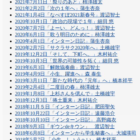
2021年7月11日「祭りのあと」柿澤雄太
2021年2月2日「次の１年へ」蒲生杏奈
2021年1月4日「なべすぽ2021新春号」渡辺智士
2020年10月1日「政治の現場で１年」細貝 悠
2020年7月7日「よーい、どんっ！」渡辺智士
2020年6月1日「歌う明日のために」柿澤雄太
2020年4月1日「インターン日記」蒲生杏奈
2020年2月7日「サクラサク2020年へ」土橋雄宇
2019年12月2日「そして、下町へ。」木村祐介
2019年10月3日「世界の可能性を拓く」細貝 悠
2019年6月3日「解散協奏曲」渡辺智士
2019年4月9日「小生、躍進へ」森 泰生
2019年3月11日「新たな時代の『元年』へ」橋本祥平
2019年2月4日「二度目の春」柿澤雄太
2019年1月8日「上杉さんを偲んで」土橋雄宇
2018年12月3日「捲土重来」木村祐介
2018年11月５日「インターン日記」肥田聖矢
2018年10月22日「インターン日記」遠藤浩介
2018年10月10日「インターン日記」 高野織衣
2018年9月3日「ギウンdeキウン」 渡辺智士
2018年6月8日「インターンから学生秘書へ」 大城瑛司
2018年5月7日 「小生、しょうへい」橋本祥平