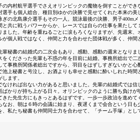
の内村航平選手でさえオリンピックの魔物を倒すことができ
村選手も個人総合、種目別ゆかの決勝で見せてくれた本来の美
ぎの北島康介選手もその一人。競泳最後の決勝、男子400mメ
間と共に戦うパワーからか、レースでは自らの仕事を果たして
りました。年齢を重ねるごとに涙もろくなりますが、先週末、
ルが個人戦ではなく、仲間と力を合わせた団体戦が多く、仲間
輩秘書の結婚式の二次会もあり、感動、感動の週末となりま
スをくださった先輩も不惑の年を目前に結婚。事務所総出で二
して事務所関係者総出ですから、羽目をはずしすぎないかと心
で池上秘書と号泣し、お酒よりも幸せと感動に酔いしれた時間
がします。
なければ出ない力があると思いました。先輩の結婚式では信
話ばかりが持ち上がる日々。オリンピックのように勝ち負けが
てきた先生方にもきっとあるはずです。一歩一歩政治を進めて
てもなお、朝は６時の会議に始まり、夜遅くまで会合という日も
を、私たち秘書も仲間同士力を合わせて、「チーム手塚」とし