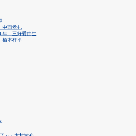
輝
年 中西孝礼
学４年 三好愛由生
年 橋本祥平
子
事に終了～」木村祐介