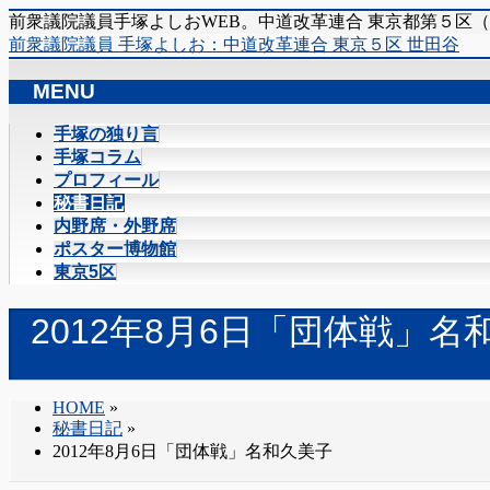
前衆議院議員手塚よしおWEB。中道改革連合 東京都第５区
前衆議院議員 手塚よしお：中道改革連合 東京５区 世田谷
MENU
メ
手塚の独り言
ニ
手塚コラム
ュ
プロフィール
ー
秘書日記
を
内野席・外野席
飛
ポスター博物館
ば
東京5区
す
2012年8月6日「団体戦」名
HOME
»
秘書日記
»
2012年8月6日「団体戦」名和久美子