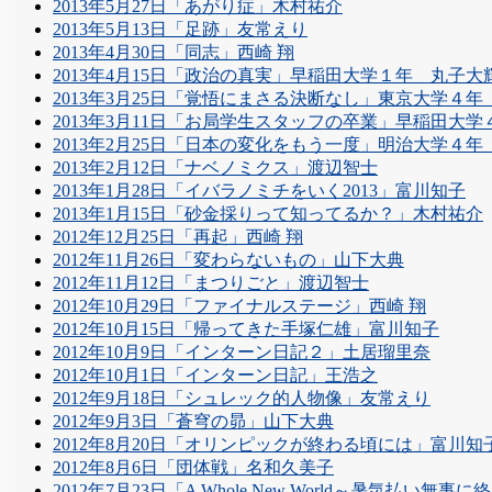
2013年5月27日「あがり症」木村祐介
2013年5月13日「足跡」友常えり
2013年4月30日「同志」西崎 翔
2013年4月15日「政治の真実」早稲田大学１年 丸子大
2013年3月25日「覚悟にまさる決断なし」東京大学４
2013年3月11日「お局学生スタッフの卒業」早稲田大
2013年2月25日「日本の変化をもう一度」明治大学４
2013年2月12日「ナベノミクス」渡辺智士
2013年1月28日「イバラノミチをいく2013」富川知子
2013年1月15日「砂金採りって知ってるか？」木村祐介
2012年12月25日「再起」西崎 翔
2012年11月26日「変わらないもの」山下大典
2012年11月12日「まつりごと」渡辺智士
2012年10月29日「ファイナルステージ」西崎 翔
2012年10月15日「帰ってきた手塚仁雄」富川知子
2012年10月9日「インターン日記２」土居瑠里奈
2012年10月1日「インターン日記」王浩之
2012年9月18日「シュレック的人物像」友常えり
2012年9月3日「蒼穹の昴」山下大典
2012年8月20日「オリンピックが終わる頃には」富川知
2012年8月6日「団体戦」名和久美子
2012年7月23日「A Whole New World～暑気払い無