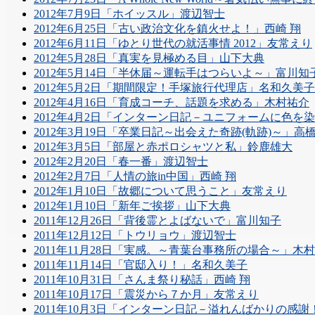
2012年7月9日「ホイッスル」渡辺智士
2012年6月25日「古い政治文化を鎮火せよ！」西崎 翔
2012年6月11日「ゆとり世代の就活事情 2012」友常えり
2012年5月28日「真実を見極める目」山下大典
2012年5月14日「半休届～運転手はつらいよ～」富川知
2012年5月2日「期間限定！手塚旅行代理店」名和久美子
2012年4月16日「育成コーチ、話題を求める」木村祐介
2012年4月2日「インターン日記－ユニフォームに色を
2012年3月19日「卒業日記～出会えた奇跡(軌跡)～」高
2012年3月5日「部屋と赤ポロシャツと私」鈴鹿雄大
2012年2月20日「春一番」渡辺智士
2012年2月7日「人情の旅in中国」西崎 翔
2012年1月10日「故郷について思うこと」友常えり
2012年1月10日「新年ご挨拶」山下大典
2011年12月26日「背後霊とよばないで」富川知子
2011年12月12日「トウリョウ」渡辺智士
2011年11月28日「実感。～青葉台事務所の場合～」木
2011年11月14日「官邸入り！」名和久美子
2011年10月31日「さんま祭り秘話」西崎 翔
2011年10月17日「震災から７か月」友常えり
2011年10月3日「インターン日記－溢れんばかりの感