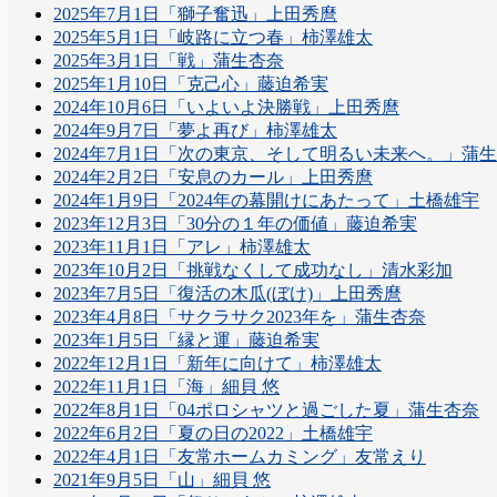
2025年7月1日「獅子奮迅」上田秀麿
2025年5月1日「岐路に立つ春」柿澤雄太
2025年3月1日「戦」蒲生杏奈
2025年1月10日「克己心」藤迫希実
2024年10月6日「いよいよ決勝戦」上田秀麿
2024年9月7日「夢よ再び」柿澤雄太
2024年7月1日「次の東京、そして明るい未来へ。」蒲
2024年2月2日「安息のカール」上田秀麿
2024年1月9日「2024年の幕開けにあたって」土橋雄宇
2023年12月3日「30分の１年の価値」藤迫希実
2023年11月1日「アレ」柿澤雄太
2023年10月2日「挑戦なくして成功なし」清水彩加
2023年7月5日「復活の木瓜(ぼけ)」上田秀麿
2023年4月8日「サクラサク2023年を」蒲生杏奈
2023年1月5日「縁と運」藤迫希実
2022年12月1日「新年に向けて」柿澤雄太
2022年11月1日「海」細貝 悠
2022年8月1日「04ポロシャツと過ごした夏」蒲生杏奈
2022年6月2日「夏の日の2022」土橋雄宇
2022年4月1日「友常ホームカミング」友常えり
2021年9月5日「山」細貝 悠