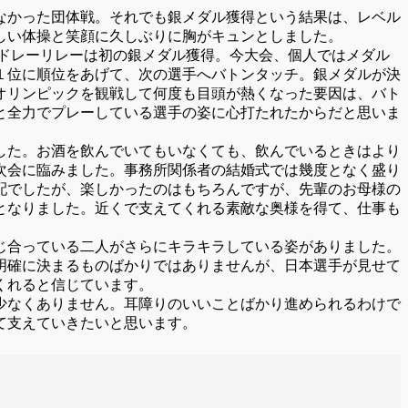
なかった団体戦。それでも銀メダル獲得という結果は、レベル
しい体操と笑顔に久しぶりに胸がキュンとしました。
ドレーリレーは初の銀メダル獲得。今大会、個人ではメダル
１位に順位をあげて、次の選手へバトンタッチ。銀メダルが決
オリンピックを観戦して何度も目頭が熱くなった要因は、バト
と全力でプレーしている選手の姿に心打たれたからだと思いま
した。お酒を飲んでいてもいなくても、飲んでいるときはより
次会に臨みました。事務所関係者の結婚式では幾度となく盛り
配でしたが、楽しかったのはもちろんですが、先輩のお母様の
となりました。近くで支えてくれる素敵な奥様を得て、仕事も
じ合っている二人がさらにキラキラしている姿がありました。
明確に決まるものばかりではありませんが、日本選手が見せて
くれると信じています。
少なくありません。耳障りのいいことばかり進められるわけで
て支えていきたいと思います。