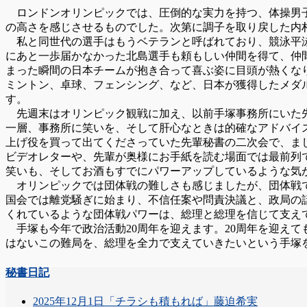
ロンドンオリンピックでは、圧倒的な実力を持つ、体操男子
の高さを感じさせるものでした。次第に調子を取り戻した内
私と同世代の選手はもうベテランと呼ばれており、競泳平泳
にあと一歩届かなかった北島選手も頼もしい仲間を得て、仲
まった瞬間の日本チームが抱き合って喜ぶ姿に目頭が熱くな
ミントン、卓球、フェンシング、など、日本が獲得したメダ
す。
先週末はオリンピック観戦に加え、以前手塚事務所にいた先
一層、事務所に笑いを、そして肝心なときは的確なアドバイ
上げ役を買って出てくださっていた先輩秘書の二次会で、ま
ビデオレターや、先輩が奥様にお手紙を読む場面では最前列
笑いも、そしてお酒もすでにパワーアップしているような気
オリンピックでは団体戦の難しさも感じましたが、団体戦で
国会では離党騒ぎに始まり、不信任案や問責決議と、政局の
くれているような団体戦パワーは、総理と総理を信じて支え
手塚も今年で政治活動20周年を迎えます。20周年を迎え
はないこの難局を、総理を全力で支えていきたいという手塚
秘書日記
2025年12月1日「チラシも積もれば」藤迫希実