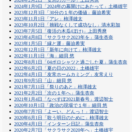
2024年2月2日「安息のカール」上田秀麿
2024年1月9日「2024年の幕開けにあたって」土橋雄宇
2023年12月3日「30分の１年の価値」藤迫希実
2023年11月1日「アレ」柿澤雄太
2023年10月2日「挑戦なくして成功なし」清水彩加
2023年7月5日「復活の木瓜(ぼけ)」上田秀麿
2023年4月8日「サクラサク2023年を」蒲生杏奈
2023年1月5日「縁と運」藤迫希実
2022年12月1日「新年に向けて」柿澤雄太
2022年11月1日「海」細貝 悠
2022年8月1日「04ポロシャツと過ごした夏」蒲生杏奈
2022年6月2日「夏の日の2022」土橋雄宇
2022年4月1日「友常ホームカミング」友常えり
2021年9月5日「山」細貝 悠
2021年7月11日「祭りのあと」柿澤雄太
2021年2月2日「次の１年へ」蒲生杏奈
2021年1月4日「なべすぽ2021新春号」渡辺智士
2020年10月1日「政治の現場で１年」細貝 悠
2020年7月7日「よーい、どんっ！」渡辺智士
2020年6月1日「歌う明日のために」柿澤雄太
2020年4月1日「インターン日記」蒲生杏奈
2020年2月7日「サクラサク2020年へ」土橋雄宇