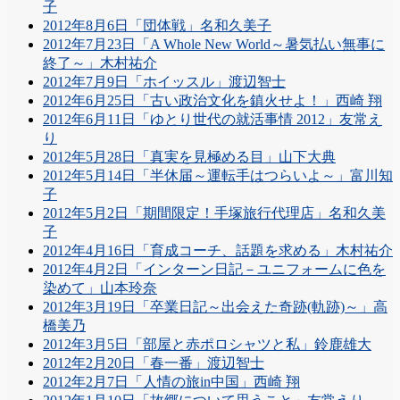
子
2012年8月6日「団体戦」名和久美子
2012年7月23日「A Whole New World～暑気払い無事に
終了～」木村祐介
2012年7月9日「ホイッスル」渡辺智士
2012年6月25日「古い政治文化を鎮火せよ！」西崎 翔
2012年6月11日「ゆとり世代の就活事情 2012」友常え
り
2012年5月28日「真実を見極める目」山下大典
2012年5月14日「半休届～運転手はつらいよ～」富川知
子
2012年5月2日「期間限定！手塚旅行代理店」名和久美
子
2012年4月16日「育成コーチ、話題を求める」木村祐介
2012年4月2日「インターン日記－ユニフォームに色を
染めて」山本玲奈
2012年3月19日「卒業日記～出会えた奇跡(軌跡)～」高
橋美乃
2012年3月5日「部屋と赤ポロシャツと私」鈴鹿雄大
2012年2月20日「春一番」渡辺智士
2012年2月7日「人情の旅in中国」西崎 翔