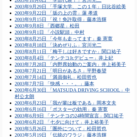
2003年10月6日 「学部代表！」宮川光二
2003年9月29日 「手塚大学、この１年」日比谷絵美
2003年9月22日 「坂の上の雲」蓮 孝道
2003年9月15日 「祝！免許取得」藤本浩輝
2003年9月8日 「西郷星」松田
2003年9月1日 「小説駅頭」中村
2003年8月25日 「今年も走ってます」秦 憲寛
2003年8月18日 「決めぜりふ」宮川光二
2003年8月11日 「梅干しは好きですか」関口祐子
2003年8月4日 「テンテコJr.デビュー」井上妃
2003年7月28日 「内野席始動のご案内」井上裕美子
2003年7月21日 「明日があるさ」平野春望
2003年7月14日 「満員御礼」松田哲也
2003年7月7日 「快感・・・。」藤本
2003年6月30日 「MATSUDA DRIVING SCHOOL」中
村公太朗
2003年6月23日 「我が輩は板である」岡本文夫
2003年6月16日 「ポスターの効用」秦 憲寛
2003年6月9日 「テンテコの24時間宣言」関口祐子
2003年6月2日 「七夕に向けて」井上裕美子
2003年5月26日 「圏外について」松田哲也
2003年5月19日 「伝統のワラジ」藤本浩輝