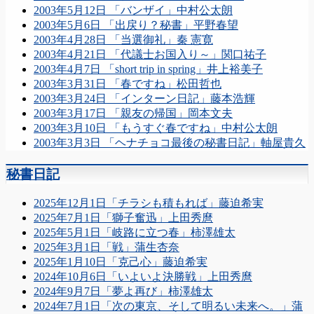
2003年5月12日 「バンザイ」中村公太朗
2003年5月6日 「出戻り？秘書」平野春望
2003年4月28日 「当選御礼」秦 憲寛
2003年4月21日 「代議士お国入り～」関口祐子
2003年4月7日 「short trip in spring」井上裕美子
2003年3月31日 「春ですね」松田哲也
2003年3月24日 「インターン日記」藤本浩輝
2003年3月17日 「親友の帰国」岡本文夫
2003年3月10日 「もうすぐ春ですね」中村公太朗
2003年3月3日 「ヘナチョコ最後の秘書日記」軸屋貴久
秘書日記
2025年12月1日「チラシも積もれば」藤迫希実
2025年7月1日「獅子奮迅」上田秀麿
2025年5月1日「岐路に立つ春」柿澤雄太
2025年3月1日「戦」蒲生杏奈
2025年1月10日「克己心」藤迫希実
2024年10月6日「いよいよ決勝戦」上田秀麿
2024年9月7日「夢よ再び」柿澤雄太
2024年7月1日「次の東京、そして明るい未来へ。」蒲