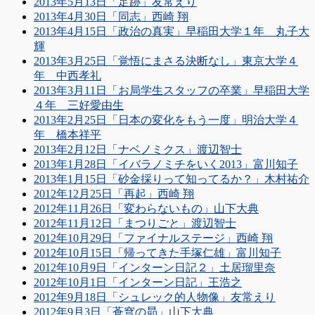
2013年5月13日「足跡」友常えり
2013年4月30日「同志」西崎 翔
2013年4月15日「政治の真実」早稲田大学１年 丸子大
輝
2013年3月25日「覚悟にまさる決断なし」東京大学４
年 中西孝礼
2013年3月11日「お局学生スタッフの卒業」早稲田大学
４年 三好愛由生
2013年2月25日「日本の変化をもう一度」明治大学４
年 橋本祥平
2013年2月12日「ナベノミクス」渡辺智士
2013年1月28日「イバラノミチをいく2013」富川知子
2013年1月15日「砂金採りって知ってるか？」木村祐介
2012年12月25日「再起」西崎 翔
2012年11月26日「変わらないもの」山下大典
2012年11月12日「まつりごと」渡辺智士
2012年10月29日「ファイナルステージ」西崎 翔
2012年10月15日「帰ってきた手塚仁雄」富川知子
2012年10月9日「インターン日記２」土居瑠里奈
2012年10月1日「インターン日記」王浩之
2012年9月18日「シュレック的人物像」友常えり
2012年9月3日「蒼穹の昴」山下大典