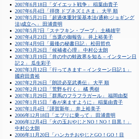
2007年6月18日「ダイエット戦争」 稲葉由貴子
2007年6月4日「拝啓 ドブネズミさま」 大平 順
2007年5月21日「超過体重対策基本法(通称:ジョギング
法)成立へ」 田浦貴明
2007年5月7日「スナフキン・ブーブ」 土橋雄宇
2007年4月23日「当選の御報告」 井上裕美子
2007年4月9日「最後の秘書日記」 松田哲也
2007年3月26日「候補者心理」 中村公太朗
2007年3月19日「井の中の蛙政界を知る－インターン日
記２」 瓜生彩子
2007年3月12日「行ってきます－インターン日記１」
國府田貴裕
2007年2月26日「朗読必至武勇伝」 大平 順
2007年2月12日「荒野を行く」 橘 秀樹
2007年1月29日「群馬のフラフラガール」 福岡由梨
2007年1月15日「春が来ますように」 稲葉由貴子
2007年1月4日「謹賀新年」 井上裕美子
2006年12月18日「エブリに乗って」 田浦貴明
2006年12月4日「火の玉おやじとNO！NO！目黒！」
中村公太朗
2006年11月20日「ハンカチおやじとGO！GO！目