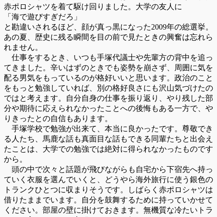
赤ポロシャツを着て駆け回りました。大学の友人に
「海で遊びすぎだろ」
と勘違いされるほど、顔が真っ黒になった2009年の総選挙。
あの夏、歴史に残る瞬間を目の前で見たときの興奮は忘れら
れません。
仕事をするとき、いつも手塚代議士や先輩方の背中を追っ
てきました。辛いはずのときでも姿勢を崩さず、周囲に気を
配る男気をもっているのが格好いいと思います。政治のこと
をもっと勉強していれば、別の格好良さにも沢山気づけたの
ではと考えます。自分自身の仕事を振り返り、やり残した部
分や期待に応えられなかったことへの後悔もある一方で、や
りきったとの自信もあります。
手塚学校で勉強が出来て、本当に良かったです。尊敬でき
る人たち、馬鹿な話も真面目な話もできる同輩たちと出会え
たことは、大学での勉強では絶対に得られなかったものです
から。
頭の中で次々と話題が飛びながらも自宅から下宿先へ持っ
ていく衣服を選んでいくと、どうやら海外旅行に使う銀色の
トランクひとつに収まりそうです。しばらく赤ポロシャツは
借りたままでいます。自分を鼓舞するために持っていかせて
ください。部屋の壁に掛けておきます。無機質な冷たいトラ