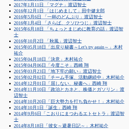
2017年1月11日 「マグナ」渡辺智士
2016年12月1日 「はじめまして」田中健太郎
2016年5月6日 「一杯のどんぶり」渡辺智士
2016年1月4日 「さらば、クソひつじ」渡辺智士
2015年6月18日 「ちょっとまじめに教育の話」渡辺智
士
2016年10月2日 「秋風」渡辺智士
2015年05月18日「出戻り秘書～Let’s try again～」木村
祐介
2015年04月18日「決意」木村祐介
2015年04月06日「今度こそ」西崎 翔
2015年03月23日「地下牢の願い」渡辺智士
2015年02月02日「チーム手塚、活動継続中」木村祐介
2014年12月01日「屈しない、秘書へ」西崎 翔
2014年11月10日「政治とカネと、株価とガソリン」渡
辺智士
2014年10月20日「巨大勢力を打ち負かせ！」木村祐介
2014年10月1日「誕生」西崎 翔
2014年9月6日「こおりにまつわるエトセトラ」渡辺智
士
2014年8月18日「彼女～避暑日記～」木村祐介