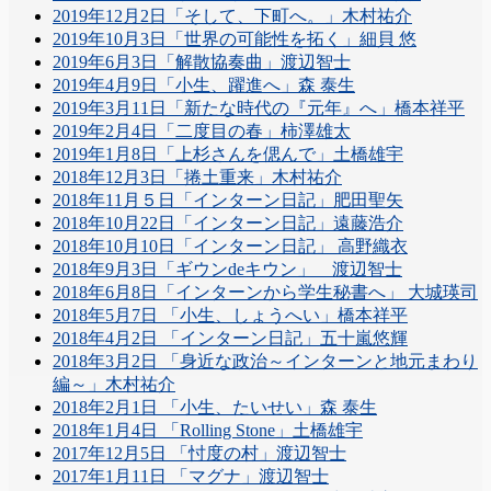
2019年12月2日「そして、下町へ。」木村祐介
2019年10月3日「世界の可能性を拓く」細貝 悠
2019年6月3日「解散協奏曲」渡辺智士
2019年4月9日「小生、躍進へ」森 泰生
2019年3月11日「新たな時代の『元年』へ」橋本祥平
2019年2月4日「二度目の春」柿澤雄太
2019年1月8日「上杉さんを偲んで」土橋雄宇
2018年12月3日「捲土重来」木村祐介
2018年11月５日「インターン日記」肥田聖矢
2018年10月22日「インターン日記」遠藤浩介
2018年10月10日「インターン日記」 高野織衣
2018年9月3日「ギウンdeキウン」 渡辺智士
2018年6月8日「インターンから学生秘書へ」 大城瑛司
2018年5月7日 「小生、しょうへい」橋本祥平
2018年4月2日 「インターン日記」五十嵐悠輝
2018年3月2日 「身近な政治～インターンと地元まわり
編～」木村祐介
2018年2月1日 「小生、たいせい」森 泰生
2018年1月4日 「Rolling Stone」土橋雄宇
2017年12月5日 「忖度の村」渡辺智士
2017年1月11日 「マグナ」渡辺智士