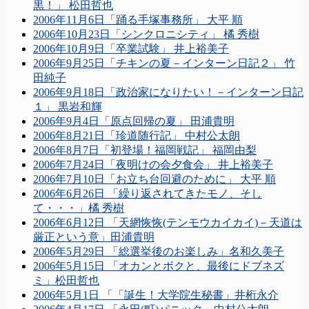
黒！」 松田哲也
2006年11月6日「踊る手塚事務所」 大平 順
2006年10月23日「シンクロニシティ」 橘 秀樹
2006年10月9日「卒業試験」 井上裕美子
2006年9月25日「チキンの夏－インターン日記２」 竹
田純子
2006年9月18日「政治家になりたい！－インターン日記
１」 黒岩和輝
2006年9月4日「原点回帰の夏」 田浦貴明
2006年8月21日「珍道随行記」 中村公太朗
2006年8月7日「初登場！福岡戦記」 福岡由梨
2006年7月24日「夜明けの会夕食会」 井上裕美子
2006年7月10日「お立ち台回避のために」 大平 順
2006年6月26日 「繰り返されてきたモノ、そし
て・・・」橘 秀樹
2006年6月12日 「天網恢恢(テンモウカイカイ)－天道は
厳正という意」田浦貴明
2006年5月29日 「総選挙後のお楽しみ」名和久美子
2006年5月15日 「オカンとボクと、最後にドブネズ
ミ」松田哲也
2006年5月1日 「「誕生！大学院生秘書」井桁永介