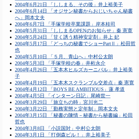
2004年6月21日 「ししまる、その後」井上裕美子
2004年6月14日 「オジサン秘書からおじいちゃん秘書
へ」岡本文夫
2004年6月7日 「手塚学校卒業課題」岸本桂司
2004年5月31日 「ししまるOPENのお知らせ」秦 憲寛
2004年5月24日 「甘く誘う精神安定剤」井上 妃
2004年5月17日 「どっちの秘書でショーPartⅡ」松田哲
也
2004年5月10日 「５月、青山へ」中村公太朗
2004年5月3日 「手塚学校の春」井桁永介
2004年4月26日 「五本木ヒルズカーニバル」井上裕美
子
2004年4月19日 「五本木スクランブル交差点」秦 憲寛
2004年4月12日 「BOYS BE AMBITIOUS」蓮 孝道
2004年4月5日 「インターン日記」尾崎世一
2004年3月29日 「旅立ちの時」宮川光二
2004年3月22日 「勤務実態と定年制」岡本文夫
2004年3月15日 「秘書の陳情－秘書から秘書編」松田
哲也
2004年3月8日 「小説国対」中村公太朗
2004年3月1日 「打倒森ビル！」井上裕美子