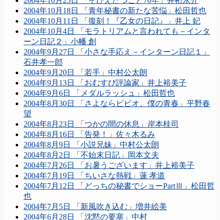
2004年10月25日 「そびえたつこと70年」井桁永介
2004年10月18日 「青年秘書の新たな苦悩」松田哲也
2004年10月11日 「復刻！『乙女の日記』」井上 妃
2004年10月4日 「モラトリアムと言われても－インタ
ーン日記２」小幡 創
2004年9月27日 「小さな手応え－インターン日記１」
石井孝一郎
2004年9月20日 「若手」中村公太朗
2004年9月13日 「おむすび評論家」井上裕美子
2004年9月6日 「メダルラッシュ」松田哲也
2004年8月30日 「さよならビビオ、僕の青春」平野春
望
2004年8月23日 「つかの間の休息」岸本桂司
2004年8月16日 「告発！」佐々木るみ
2004年8月9日 「小説兄妹」中村公太朗
2004年8月2日 「不始末日記」岡本文夫
2004年7月26日 「お暑うございます」井上裕美子
2004年7月19日 「ちいさな熱戦」蓮 孝道
2004年7月12日 「どっちの秘書でショーPartⅢ」松田哲
也
2004年7月5日 「新風吹き込む」増井絵美
2004年6月28日 「沈黙の要塞」中村