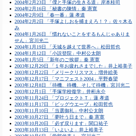
2004年2月23日 「僕と手塚の生きる道」岸本桂司
2004年2月16日 「秘書の陳情」秦 憲寛
2004年2月9日 「春一番」蓮 孝道
2004年2月2日 「手塚よしおを捕まえろ！？」佐々木る
み
2004年1月26日 「慣れないことをするもんじゃありま
せん」宮川光二
2004年1月19日 「天城を越えて世界へ」松田哲也
2004年1月12日 「小説登院」中村公太朗
2004年1月5日 「新年のご挨拶」秦 憲寛
2003年12月29日 「１年お疲れさまでした」井上裕美子
2003年12月22日 「メリークリスマス」増井絵美
2003年12月17日 「マニフェスト2004」平野春望
2003年12月8日 「待機、待機、そして待機」宮川光二
2003年12月1日 「手塚学校復学」井桁永介
2003年11月24日 「プロジェクトＴ」蓮 孝道
2003年11月17日 「ビッグウエーブ」松田哲也
2003年11月10日 「当選御礼」中村公太朗
2003年10月27日 「夢叶う日まで」秦 憲寛
2003年10月20日 「必ず戻ります」関口祐子
2003年10月13日 「いよいよ」井上裕美子