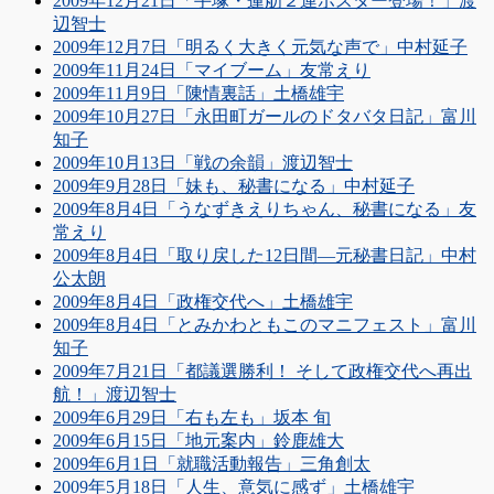
2009年12月21日「手塚・蓮舫２連ポスター登場！」渡
辺智士
2009年12月7日「明るく大きく元気な声で」中村延子
2009年11月24日「マイブーム」友常えり
2009年11月9日「陳情裏話」土橋雄宇
2009年10月27日「永田町ガールのドタバタ日記」富川
知子
2009年10月13日「戦の余韻」渡辺智士
2009年9月28日「妹も、秘書になる」中村延子
2009年8月4日「うなずきえりちゃん、秘書になる」友
常えり
2009年8月4日「取り戻した12日間―元秘書日記」中村
公太朗
2009年8月4日「政権交代へ」土橋雄宇
2009年8月4日「とみかわともこのマニフェスト」富川
知子
2009年7月21日「都議選勝利！ そして政権交代へ再出
航！」渡辺智士
2009年6月29日「右も左も」坂本 旬
2009年6月15日「地元案内」鈴鹿雄大
2009年6月1日「就職活動報告」三角創太
2009年5月18日「人生、意気に感ず」土橋雄宇