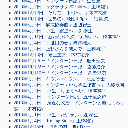
2020年4月1日「インターン日記」蒲生杏奈
2020年2月7日「サクラサク2020年へ」土橋雄宇
2019年12月2日「そして、下町へ。」木村祐介
2019年10月3日「世界の可能性を拓く」細貝 悠
2019年6月3日「解散協奏曲」渡辺智士
2019年4月9日「小生、躍進へ」森 泰生
2019年3月11日「新たな時代の『元年』へ」橋本祥平
2019年2月4日「二度目の春」柿澤雄太
2019年1月8日「上杉さんを偲んで」土橋雄宇
2018年12月3日「捲土重来」木村祐介
2018年11月５日「インターン日記」肥田聖矢
2018年10月22日「インターン日記」遠藤浩介
2018年10月10日「インターン日記」 高野織衣
2018年9月3日「ギウンdeキウン」 渡辺智士
2018年6月8日「インターンから学生秘書へ」 大城瑛司
2018年5月7日 「小生、しょうへい」橋本祥平
2018年4月2日 「インターン日記」五十嵐悠輝
2018年3月2日 「身近な政治～インターンと地元まわり
編～」木村祐介
2018年2月1日 「小生、たいせい」森 泰生
2018年1月4日 「Rolling Stone」土橋雄宇
2017年12月5日 「忖度の村」渡辺智士