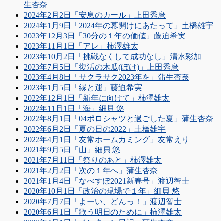
生杏奈
2024年2月2日「安息のカール」上田秀麿
2024年1月9日「2024年の幕開けにあたって」土橋雄宇
2023年12月3日「30分の１年の価値」藤迫希実
2023年11月1日「アレ」柿澤雄太
2023年10月2日「挑戦なくして成功なし」清水彩加
2023年7月5日「復活の木瓜(ぼけ)」上田秀麿
2023年4月8日「サクラサク2023年を」蒲生杏奈
2023年1月5日「縁と運」藤迫希実
2022年12月1日「新年に向けて」柿澤雄太
2022年11月1日「海」細貝 悠
2022年8月1日「04ポロシャツと過ごした夏」蒲生杏奈
2022年6月2日「夏の日の2022」土橋雄宇
2022年4月1日「友常ホームカミング」友常えり
2021年9月5日「山」細貝 悠
2021年7月11日「祭りのあと」柿澤雄太
2021年2月2日「次の１年へ」蒲生杏奈
2021年1月4日「なべすぽ2021新春号」渡辺智士
2020年10月1日「政治の現場で１年」細貝 悠
2020年7月7日「よーい、どんっ！」渡辺智士
2020年6月1日「歌う明日のために」柿澤雄太