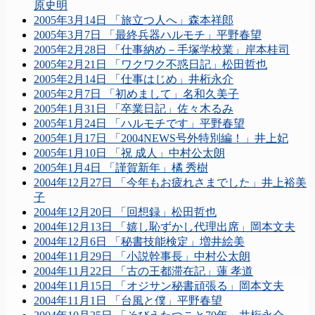
原史明
2005年3月14日 「旅立つ人へ」森本祥郎
2005年3月7日 「最終兵器ハルモチ」平野春望
2005年2月28日 「仕事納め－手塚学校業」岸本桂司
2005年2月21日 「ワクワク不惑日記」松田哲也
2005年2月14日 「仕事はじめ」井桁永介
2005年2月7日 「初めまして」名和久美子
2005年1月31日 「卒業日記」佐々木るみ
2005年1月24日 「ハルモチです」平野春望
2005年1月17日 「2004NEWS号外特別編！」井上妃
2005年1月10日 「祝 成人」中村公太朗
2005年1月4日 「謹賀新年」橘 秀樹
2004年12月27日 「今年もお疲れさまでした」井上裕美
子
2004年12月20日 「回想録」松田哲也
2004年12月13日 「嬉し恥ずかし代理出席」岡本文夫
2004年12月6日 「秘書技能検定」増井絵美
2004年11月29日 「小説幹事長」中村公太朗
2004年11月22日 「古の王都滞在記」蓮 孝道
2004年11月15日 「オジサン秘書頑張る」岡本文夫
2004年11月1日 「台風と僕」平野春望