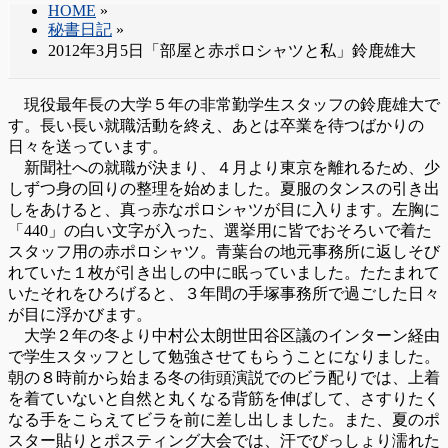
HOME
»
秘書日記
»
2012年3月5日「部屋と赤ポロシャツと私」鈴鹿雄大
現役最年長の大学５年の非常勤学生スタッフの鈴鹿雄大で
す。長い長い就職活動を終え、あとは卒業を待つばかりの
日々を送っています。
新聞社への就職が決まり、４月より東京を離れるため、少
しずつ身の回りの整理を始めました。夏服のタンスの引き出
しをあけると、真っ赤なポロシャツが目に入ります。左胸に
「440」の白い文字が入った、選挙用に皆でおそろいで着た
スタッフ用の赤ポロシャツ。青葉台の地元事務所に返しそび
れていた１枚が引き出しの中に眠っていました。たたまれて
いたそれをひろげると、３年間の手塚事務所で過ごした日々
が目に浮かびます。
大学２年の冬より中村公太朗世田谷区議のインターン経由
で学生スタッフとして勉強させてもらうことになりました。
朝の８時前から始まる冬の街頭演説でのビラ配りでは、上着
を着ていないと自然と丸くなる背筋を伸ばして、さすりたく
なる手をこらえてビラを前に差し出しました。また、夏のポ
スター貼りとポスティング大会では、汗でびっしょり濡れた