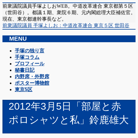
前衆議院議員手塚よしおWEB。中道改革連合 東京都第５区
（世田谷）。都議１期、衆院６期、元内閣総理大臣補佐官。
現在、東京都連幹事長など。
前衆議院議員 手塚よしお：中道改革連合 東京５区 世田谷
MENU
メ
手塚の独り言
ニ
手塚コラム
ュ
プロフィール
ー
秘書日記
を
内野席・外野席
飛
ポスター博物館
ば
東京5区
す
2012年3月5日「部屋と赤
ポロシャツと私」鈴鹿雄大