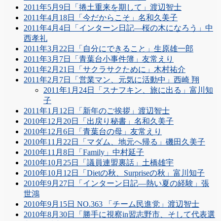
2011年5月9日「捲土重来を期して」渡辺智士
2011年4月18日「今だからこそ」名和久美子
2011年4月4日「インターン日記―桜の木になろう」中
西孝礼
2011年3月22日「自分にできること」生原雄一郎
2011年3月7日「青葉台小事件簿」友常えり
2011年2月21日「サクラサクために」木村祐介
2011年2月7日「営業マン、元気に活動中」西崎 翔
2011年1月24日「スナフキン、旅に出る」富川知
子
2011年1月12日「新年のご挨拶」渡辺智士
2010年12月20日「出戻り秘書」名和久美子
2010年12月6日「青葉台の母」友常えり
2010年11月22日「マダム、地元へ帰る」磯田久美子
2010年11月8日「Family」中村延子
2010年10月25日「議員連盟裏話」土橋雄宇
2010年10月12日「Dietの秋、Surpriseの秋」富川知子
2010年9月27日「インターン日記―熱い夏の経験」張
世鴻
2010年9月15日 NO.363 「チーム民進党」渡辺智士
2010年8月30日「勝手に視察in習志野市、そして代表選