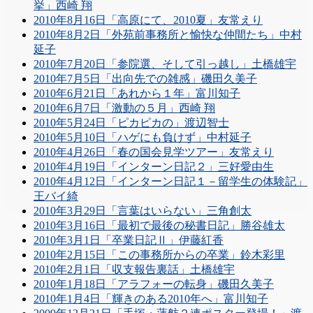
挙」西崎 翔
2010年8月16日「高原にて、2010夏」友常えり
2010年8月2日「外苑前事務所と愉快な仲間たち」中村
延子
2010年7月20日「参院選、そして引っ越し」土橋雄宇
2010年7月5日「出向先での雑感」磯田久美子
2010年6月21日「あれから１年」富川知子
2010年6月7日「激動の５月」西崎 翔
2010年5月24日「ピカピカの」渡辺智士
2010年5月10日「ハゲにも負けず」中村延子
2010年4月26日「春の国会見学ツアー」友常えり
2010年4月19日「インターン日記２」三好愛由生
2010年4月12日「インターン日記１－留学生の体験記」
王バイ綺
2010年3月29日「言葉はいらない」三角創太
2010年3月16日「最初で最後の秘書日記」勝谷雄太
2010年3月1日「卒業日記Ⅱ」伊藤紅香
2010年2月15日「この事務所からの卒業」鈴木彩里
2010年2月1日「収支報告裏話」土橋雄宇
2010年1月18日「アラフォーの転身」磯田久美子
2010年1月4日「輝きのある2010年へ」富川知子