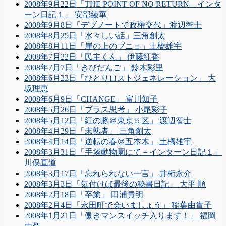
2008年9月22日「THE POINT OF NO RETURN―インタ
ーン日記１」 安部綾華
2008年9月8日「デブノートで政権交代」渡辺智士
2008年8月25日「水々しい話」三角創太
2008年8月11日「崖の上のブニョ」土橋雄宇
2008年7月22日「民主くん」 伊藤紅香
2008年7月7日「きびだんご」 鈴木彩里
2008年6月23日「ひとりロストジェネレーション」 大
坂理恵
2008年6月9日「CHANGE」 富川知子
2008年5月26日「プラス思考」 小尾彩子
2008年5月12日「紅の豚＠東京５区」 渡辺智士
2008年4月29日「未熟者」 三角創太
2008年4月14日「逆転の春＠五本木」 土橋雄宇
2008年3月31日「手塚動物園にて－インターン日記１」
川俣直道
2008年3月17日「忘れられない一言」 井桁永介
2008年3月3日「気付けば最後の秘書日記」 大平 順
2008年2月18日「卒業」 田浦貴明
2008年2月4日「永田町で会いましょう」 稲葉由貴子
2008年1月21日「働きマンスイッチ入ります！」 福岡