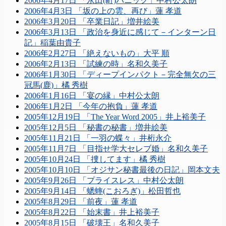
2006年4月17日 「永田(町)パニック」中村公太朗
2006年4月3日 「坂の上の雲、再び」蓮 孝道
2006年3月20日 「卒業日記」増井絵美
2006年3月13日 「政治を身近に感じて－インターン日
記」稲葉由貴子
2006年2月27日 「絶えないもの」大平 順
2006年2月13日 「試練の時」名和久美子
2006年1月30日 「ディープインパクト－完全無欠の三
冠馬(鹿)」橘 秀樹
2006年1月16日 「宴の縁」中村公太朗
2006年1月2日 「今年の抱負」蓮 孝道
2005年12月19日 「The Year Word 2005」井上裕美子
2005年12月5日 「秘書の秘書」増井絵美
2005年11月21日 「一羽の蝶々」井桁永介
2005年11月7日 「目指せ学大セレブ婚」名和久美子
2005年10月24日 「捜してます」橘 秀樹
2005年10月10日 「オジサン秘書最後の日記」岡本文夫
2005年9月26日 「プライスレス」中村公太朗
2005年9月14日 「蟋蟀(こおろぎ)」松田哲也
2005年8月29日 「前夜」蓮 孝道
2005年8月22日 「始末書」井上裕美子
2005年8月15日 「破壊王」名和久美子