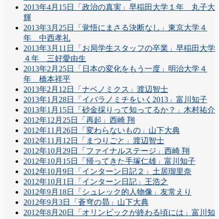
2013年4月15日「政治の真実」早稲田大学１年 丸子大
輝
2013年3月25日「覚悟にまさる決断なし」東京大学４
年 中西孝礼
2013年3月11日「お局学生スタッフの卒業」早稲田大学
４年 三好愛由生
2013年2月25日「日本の変化をもう一度」明治大学４
年 橋本祥平
2013年2月12日「ナベノミクス」渡辺智士
2013年1月28日「イバラノミチをいく2013」富川知子
2013年1月15日「砂金採りって知ってるか？」木村祐介
2012年12月25日「再起」西崎 翔
2012年11月26日「変わらないもの」山下大典
2012年11月12日「まつりごと」渡辺智士
2012年10月29日「ファイナルステージ」西崎 翔
2012年10月15日「帰ってきた手塚仁雄」富川知子
2012年10月9日「インターン日記２」土居瑠里奈
2012年10月1日「インターン日記」王浩之
2012年9月18日「シュレック的人物像」友常えり
2012年9月3日「蒼穹の昴」山下大典
2012年8月20日「オリンピックが終わる頃には」富川知