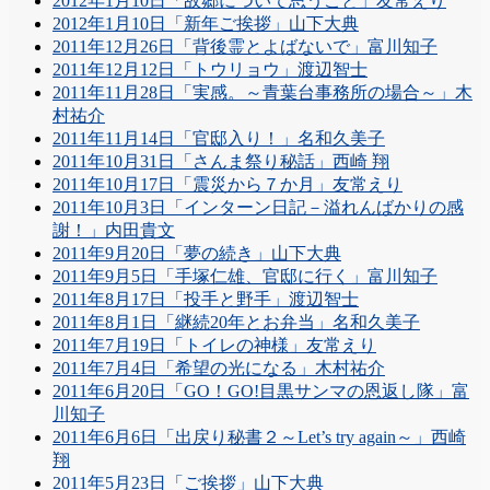
2012年1月10日「故郷について思うこと」友常えり
2012年1月10日「新年ご挨拶」山下大典
2011年12月26日「背後霊とよばないで」富川知子
2011年12月12日「トウリョウ」渡辺智士
2011年11月28日「実感。～青葉台事務所の場合～」木
村祐介
2011年11月14日「官邸入り！」名和久美子
2011年10月31日「さんま祭り秘話」西崎 翔
2011年10月17日「震災から７か月」友常えり
2011年10月3日「インターン日記－溢れんばかりの感
謝！」内田貴文
2011年9月20日「夢の続き」山下大典
2011年9月5日「手塚仁雄、官邸に行く」富川知子
2011年8月17日「投手と野手」渡辺智士
2011年8月1日「継続20年とお弁当」名和久美子
2011年7月19日「トイレの神様」友常えり
2011年7月4日「希望の光になる」木村祐介
2011年6月20日「GO！GO!目黒サンマの恩返し隊」富
川知子
2011年6月6日「出戻り秘書２～Let’s try again～」西崎
翔
2011年5月23日「ご挨拶」山下大典