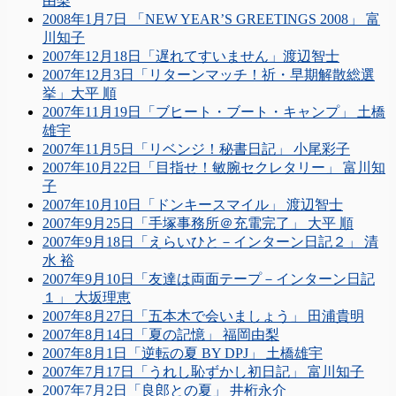
由梨
2008年1月7日 「NEW YEAR’S GREETINGS 2008」 富
川知子
2007年12月18日「遅れてすいません」渡辺智士
2007年12月3日「リターンマッチ！祈・早期解散総選
挙」大平 順
2007年11月19日「ブヒート・ブート・キャンプ」 土橋
雄宇
2007年11月5日「リベンジ！秘書日記」 小尾彩子
2007年10月22日「目指せ！敏腕セクレタリー」 富川知
子
2007年10月10日「ドンキースマイル」 渡辺智士
2007年9月25日「手塚事務所＠充電完了」 大平 順
2007年9月18日「えらいひと－インターン日記２」 清
水 裕
2007年9月10日「友達は両面テープ－インターン日記
１」 大坂理恵
2007年8月27日「五本木で会いましょう」 田浦貴明
2007年8月14日「夏の記憶」 福岡由梨
2007年8月1日「逆転の夏 BY DPJ」 土橋雄宇
2007年7月17日「うれし恥ずかし初日記」 富川知子
2007年7月2日「良郎との夏」 井桁永介