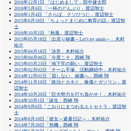
2016年12月1日 「はじめまして」田中健太郎
2016年5月6日 「一杯のどんぶり」渡辺智士
2016年1月4日 「さらば、クソひつじ」渡辺智士
2015年6月18日 「ちょっとまじめに教育の話」渡辺智
士
2016年10月2日 「秋風」渡辺智士
2015年05月18日「出戻り秘書～Let’s try again～」木村
祐介
2015年04月18日「決意」木村祐介
2015年04月06日「今度こそ」西崎 翔
2015年03月23日「地下牢の願い」渡辺智士
2015年02月02日「チーム手塚、活動継続中」木村祐介
2014年12月01日「屈しない、秘書へ」西崎 翔
2014年11月10日「政治とカネと、株価とガソリン」渡
辺智士
2014年10月20日「巨大勢力を打ち負かせ！」木村祐介
2014年10月1日「誕生」西崎 翔
2014年9月6日「こおりにまつわるエトセトラ」渡辺智
士
2014年8月18日「彼女～避暑日記～」木村祐介
2014年7月28日「危機」西崎 翔