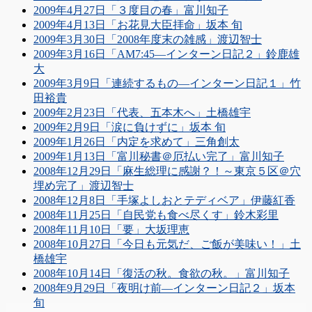
2009年4月27日「３度目の春」富川知子
2009年4月13日「お花見大臣拝命」坂本 旬
2009年3月30日「2008年度末の雑感」渡辺智士
2009年3月16日「AM7:45―インターン日記２」鈴鹿雄
大
2009年3月9日「連続するもの―インターン日記１」竹
田裕貴
2009年2月23日「代表、五本木へ」土橋雄宇
2009年2月9日「涙に負けずに」坂本 旬
2009年1月26日「内定を求めて」三角創太
2009年1月13日「富川秘書＠厄払い完了」富川知子
2008年12月29日「麻生総理に感謝？！～東京５区＠穴
埋め完了」渡辺智士
2008年12月8日「手塚よしおとテディベア」伊藤紅香
2008年11月25日「自民党も食べ尽くす」鈴木彩里
2008年11月10日「要」大坂理恵
2008年10月27日「今日も元気だ、ご飯が美味い！」土
橋雄宇
2008年10月14日「復活の秋。食欲の秋。」富川知子
2008年9月29日「夜明け前―インターン日記２」坂本
旬