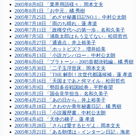
2005年8月8日 「業界用語様々」岡本文夫
2005年8月1日 「お中元」橘 秀樹
2005年7月25日 「めざせ秘書日記NO.1」中村公太朗
2005年7月18日 「雨のち晴れ」蓮 孝道
2005年7月11日 「政権交代への第一歩」名和久美子
2005年7月5日 「浦島太郎はもう立てない」松田哲也
2005年6月27日 「通過点」井上裕美子
2005年6月20日 「ホットビズ？」増井絵美
2005年6月13日 「小説ガンバロー」中村公太朗
2005年6月6日 「プラトーン－2005首都決戦編」橘 秀樹
2005年5月30日 「二子玉浮世床」岡本文夫
2005年5月23日 「THE 解剖！次世代都議候補」蓮 孝道
2005年5月16日 「天国まであと何マイル」松田哲也
2005年5月9日 「勢田多谷戦国絵巻」平野春望
2005年5月2日 「国会見学担当」名和久美子
2005年4月25日 「あの日から」井上裕美子
2005年4月18日 「さわやか青年秘書日記」橘 秀樹
2005年4月11日 「小説履歴書」中村公太朗
2005年4月4日 「天使の梯子」蓮 孝道
2005年3月28日 「さらば愛するヒゲよ」岡本文夫
2005年3月21日 「ある朝僕は－インターン日記」海老