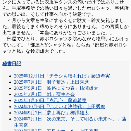
ンクに入っているは衣服やタンスの匂いだけではありませ
ん。手塚事務所での熱い日々を過ごしたポロシャツ、事務所
での思い出、そして仕事へ向かう決意です。
４月から文章を生業にするくせに駄文・雑文失礼しまし
た。最後もうまく締められそうにありません。この言葉しか
出てきません。「本当にありがとうございました」。
部屋でひとり、赤ポロシャツを眺めながら物思いにふけっ
ています。『部屋とYシャツと私』ならぬ『部屋と赤ポロシ
ャツと私』な鈴鹿雄大でした。
秘書日記
2025年12月1日「チラシも積もれば」藤迫希実
2025年7月1日「獅子奮迅」上田秀麿
2025年5月1日「岐路に立つ春」柿澤雄太
2025年3月1日「戦」蒲生杏奈
2025年1月10日「克己心」藤迫希実
2024年10月6日「いよいよ決勝戦」上田秀麿
2024年9月7日「夢よ再び」柿澤雄太
2024年7月1日「次の東京、そして明るい未来へ。」蒲
生杏奈