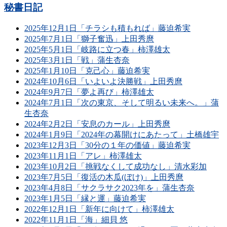
秘書日記
2025年12月1日「チラシも積もれば」藤迫希実
2025年7月1日「獅子奮迅」上田秀麿
2025年5月1日「岐路に立つ春」柿澤雄太
2025年3月1日「戦」蒲生杏奈
2025年1月10日「克己心」藤迫希実
2024年10月6日「いよいよ決勝戦」上田秀麿
2024年9月7日「夢よ再び」柿澤雄太
2024年7月1日「次の東京、そして明るい未来へ。」蒲
生杏奈
2024年2月2日「安息のカール」上田秀麿
2024年1月9日「2024年の幕開けにあたって」土橋雄宇
2023年12月3日「30分の１年の価値」藤迫希実
2023年11月1日「アレ」柿澤雄太
2023年10月2日「挑戦なくして成功なし」清水彩加
2023年7月5日「復活の木瓜(ぼけ)」上田秀麿
2023年4月8日「サクラサク2023年を」蒲生杏奈
2023年1月5日「縁と運」藤迫希実
2022年12月1日「新年に向けて」柿澤雄太
2022年11月1日「海」細貝 悠