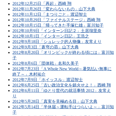
2012年12月25日「再起」西崎 翔
2012年11月26日「変わらないもの」山下大典
2012年11月12日「まつりごと」渡辺智士
2012年10月29日「ファイナルステージ」西崎 翔
2012年10月15日「帰ってきた手塚仁雄」富川知子
2012年10月9日「インターン日記２」土居瑠里奈
2012年10月1日「インターン日記」王浩之
2012年9月18日「シュレック的人物像」友常えり
2012年9月3日「蒼穹の昴」山下大典
2012年8月20日「オリンピックが終わる頃には」富川知
子
2012年8月6日「団体戦」名和久美子
2012年7月23日「A Whole New World～暑気払い無事に
終了～」木村祐介
2012年7月9日「ホイッスル」渡辺智士
2012年6月25日「古い政治文化を鎮火せよ！」西崎 翔
2012年6月11日「ゆとり世代の就活事情 2012」友常え
り
2012年5月28日「真実を見極める目」山下大典
2012年5月14日「半休届～運転手はつらいよ～」富川知
子