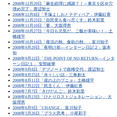
2008年12月29日「麻生総理に感謝？！～東京５区＠穴
埋め完了」渡辺智士
2008年12月8日「手塚よしおとテディベア」伊藤紅香
2008年11月25日「自民党も食べ尽くす」鈴木彩里
2008年11月10日「要」大坂理恵
2008年10月27日「今日も元気だ、ご飯が美味い！」土
橋雄宇
2008年10月14日「復活の秋。食欲の秋。」富川知子
2008年9月29日「夜明け前―インターン日記２」坂本
旬
2008年9月22日「THE POINT OF NO RETURN―インタ
ーン日記１」 安部綾華
2008年9月8日「デブノートで政権交代」渡辺智士
2008年8月25日「水々しい話」三角創太
2008年8月11日「崖の上のブニョ」土橋雄宇
2008年7月22日「民主くん」 伊藤紅香
2008年7月7日「きびだんご」 鈴木彩里
2008年6月23日「ひとりロストジェネレーション」 大
坂理恵
2008年6月9日「CHANGE」 富川知子
2008年5月26日「プラス思考」 小尾彩子