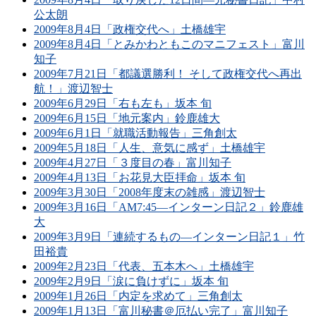
公太朗
2009年8月4日「政権交代へ」土橋雄宇
2009年8月4日「とみかわともこのマニフェスト」富川
知子
2009年7月21日「都議選勝利！ そして政権交代へ再出
航！」渡辺智士
2009年6月29日「右も左も」坂本 旬
2009年6月15日「地元案内」鈴鹿雄大
2009年6月1日「就職活動報告」三角創太
2009年5月18日「人生、意気に感ず」土橋雄宇
2009年4月27日「３度目の春」富川知子
2009年4月13日「お花見大臣拝命」坂本 旬
2009年3月30日「2008年度末の雑感」渡辺智士
2009年3月16日「AM7:45―インターン日記２」鈴鹿雄
大
2009年3月9日「連続するもの―インターン日記１」竹
田裕貴
2009年2月23日「代表、五本木へ」土橋雄宇
2009年2月9日「涙に負けずに」坂本 旬
2009年1月26日「内定を求めて」三角創太
2009年1月13日「富川秘書＠厄払い完了」富川知子