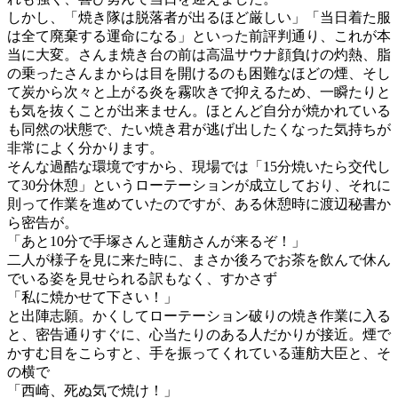
しかし、「焼き隊は脱落者が出るほど厳しい」「当日着た服
は全て廃棄する運命になる」といった前評判通り、これが本
当に大変。さんま焼き台の前は高温サウナ顔負けの灼熱、脂
の乗ったさんまからは目を開けるのも困難なほどの煙、そし
て炭から次々と上がる炎を霧吹きで抑えるため、一瞬たりと
も気を抜くことが出来ません。ほとんど自分が焼かれている
も同然の状態で、たい焼き君が逃げ出したくなった気持ちが
非常によく分かります。
そんな過酷な環境ですから、現場では「15分焼いたら交代し
て30分休憩」というローテーションが成立しており、それに
則って作業を進めていたのですが、ある休憩時に渡辺秘書か
ら密告が。
「あと10分で手塚さんと蓮舫さんが来るぞ！」
二人が様子を見に来た時に、まさか後ろでお茶を飲んで休ん
でいる姿を見せられる訳もなく、すかさず
「私に焼かせて下さい！」
と出陣志願。かくしてローテーション破りの焼き作業に入る
と、密告通りすぐに、心当たりのある人だかりが接近。煙で
かすむ目をこらすと、手を振ってくれている蓮舫大臣と、そ
の横で
「西崎、死ぬ気で焼け！」