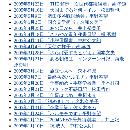
2005年5月23日 「THE 解剖！次世代都議候補」蓮 孝道
2005年5月16日 「天国まであと何マイル」松田哲也
2005年5月9日 「勢田多谷戦国絵巻」平野春望
2005年5月2日 「国会見学担当」名和久美子
2005年4月25日 「あの日から」井上裕美子
2005年4月18日 「さわやか青年秘書日記」橘 秀樹
2005年4月11日 「小説履歴書」中村公太朗
2005年4月4日 「天使の梯子」蓮 孝道
2005年3月28日 「さらば愛するヒゲよ」岡本文夫
2005年3月21日 「ある朝僕は－インターン日記」海老
原史明
2005年3月14日 「旅立つ人へ」森本祥郎
2005年3月7日 「最終兵器ハルモチ」平野春望
2005年2月28日 「仕事納め－手塚学校業」岸本桂司
2005年2月21日 「ワクワク不惑日記」松田哲也
2005年2月14日 「仕事はじめ」井桁永介
2005年2月7日 「初めまして」名和久美子
2005年1月31日 「卒業日記」佐々木るみ
2005年1月24日 「ハルモチです」平野春望
2005年1月17日 「2004NEWS号外特別編！」井上妃
2005年1月10日 「祝 成人」中村公太朗