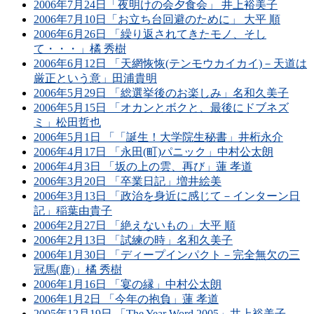
2006年7月24日「夜明けの会夕食会」 井上裕美子
2006年7月10日「お立ち台回避のために」 大平 順
2006年6月26日 「繰り返されてきたモノ、そし
て・・・」橘 秀樹
2006年6月12日 「天網恢恢(テンモウカイカイ)－天道は
厳正という意」田浦貴明
2006年5月29日 「総選挙後のお楽しみ」名和久美子
2006年5月15日 「オカンとボクと、最後にドブネズ
ミ」松田哲也
2006年5月1日 「「誕生！大学院生秘書」井桁永介
2006年4月17日 「永田(町)パニック」中村公太朗
2006年4月3日 「坂の上の雲、再び」蓮 孝道
2006年3月20日 「卒業日記」増井絵美
2006年3月13日 「政治を身近に感じて－インターン日
記」稲葉由貴子
2006年2月27日 「絶えないもの」大平 順
2006年2月13日 「試練の時」名和久美子
2006年1月30日 「ディープインパクト－完全無欠の三
冠馬(鹿)」橘 秀樹
2006年1月16日 「宴の縁」中村公太朗
2006年1月2日 「今年の抱負」蓮 孝道
2005年12月19日 「The Year Word 2005」井上裕美子