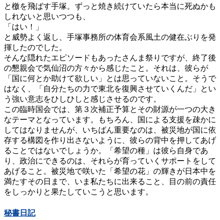
と檄を飛ばす手塚。ずっと焼き続けていたら本当に死ぬかも
しれないと思いつつも、
「はい！」
と威勢よく返し、手塚事務所の体育会系風土の健在ぶりを発
揮したのでした。
そんな隠れたエピソードもあったさんま祭りですが、終了後
の懇親会で気仙沼の方々から感じたこと。それは、彼らが
「国に何とか助けて欲しい」とは思っていないこと。そうで
はなく、「自分たちの力で東北を復興させていくんだ」とい
う強い意志をひしひしと感じさせるのです。
この臨時国会では、第３次補正予算とその財源が一つの大き
なテーマとなっています。もちろん、国による支援を疎かに
してはなりませんが、いちばん重要なのは、被災地が国に依
存する構図を作り出さないように、彼らの背中を押してあげ
ることではないでしょうか。「希望の種」は彼ら自身であ
り、政治にできるのは、それらが育っていくサポートをして
あげること。被災地で咲いた「希望の花」の輝きが日本中を
満たすその日まで、いま私たちに出来ること、目の前の責任
をしっかりと果たしていこうと思います。
秘書日記