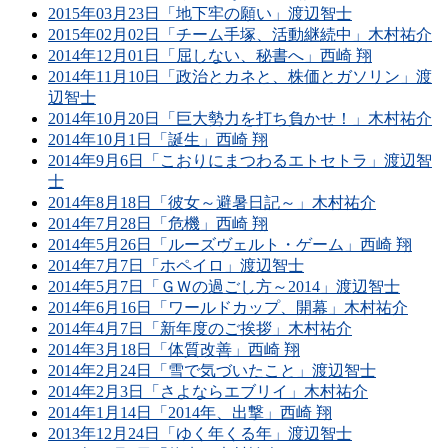
2015年03月23日「地下牢の願い」渡辺智士
2015年02月02日「チーム手塚、活動継続中」木村祐介
2014年12月01日「屈しない、秘書へ」西崎 翔
2014年11月10日「政治とカネと、株価とガソリン」渡
辺智士
2014年10月20日「巨大勢力を打ち負かせ！」木村祐介
2014年10月1日「誕生」西崎 翔
2014年9月6日「こおりにまつわるエトセトラ」渡辺智
士
2014年8月18日「彼女～避暑日記～」木村祐介
2014年7月28日「危機」西崎 翔
2014年5月26日「ルーズヴェルト・ゲーム」西崎 翔
2014年7月7日「ホペイロ」渡辺智士
2014年5月7日「ＧＷの過ごし方～2014」渡辺智士
2014年6月16日「ワールドカップ、開幕」木村祐介
2014年4月7日「新年度のご挨拶」木村祐介
2014年3月18日「体質改善」西崎 翔
2014年2月24日「雪で気づいたこと」渡辺智士
2014年2月3日「さよならエブリイ」木村祐介
2014年1月14日「2014年、出撃」西崎 翔
2013年12月24日「ゆく年くる年」渡辺智士