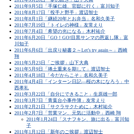
2011年9月5日「手塚仁雄、官邸に行く」富川知子
2011年8月17日「投手と野手」渡辺智士
2011年8月1日「継続20年とお弁当」名和久美子
2011年7月19日「トイレの神様」友常えり
2011年7月4日「希望の光になる」木村祐介
2011年6月20日「GO！GO!目黒サンマの恩返し隊」富
川知子
2011年6月6日「出戻り秘書２～Let’s try again～」西崎
翔
2011年5月23日「ご挨拶」山下大典
2011年5月9日「捲土重来を期して」渡辺智士
2011年4月18日「今だからこそ」名和久美子
2011年4月4日「インターン日記―桜の木になろう」中
西孝礼
2011年3月22日「自分にできること」生原雄一郎
2011年3月7日「青葉台小事件簿」友常えり
2011年2月21日「サクラサクために」木村祐介
2011年2月7日「営業マン、元気に活動中」西崎 翔
2011年1月24日「スナフキン、旅に出る」富川知
子
2011年1月12日「新年のご挨拶」渡辺智士