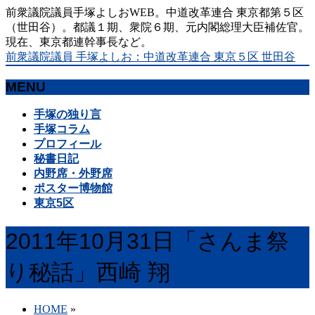
前衆議院議員手塚よしおWEB。中道改革連合 東京都第５区
（世田谷）。都議１期、衆院６期、元内閣総理大臣補佐官。
現在、東京都連幹事長など。
前衆議院議員 手塚よしお：中道改革連合 東京５区 世田谷
MENU
メ
手塚の独り言
ニ
手塚コラム
ュ
プロフィール
ー
秘書日記
を
内野席・外野席
飛
ポスター博物館
ば
東京5区
す
2011年10月31日「さんま祭
り秘話」西崎 翔
HOME
»