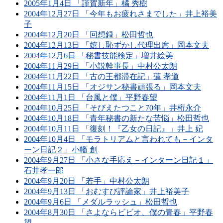
2005年1月4日 「謹賀新年」橘 秀樹
2004年12月27日 「今年もお疲れさまでした」井上裕美
子
2004年12月20日 「回想録」松田哲也
2004年12月13日 「嬉し恥ずかし代理出席」岡本文夫
2004年12月6日 「秘書技能検定」増井絵美
2004年11月29日 「小説幹事長」中村公太朗
2004年11月22日 「古の王都滞在記」蓮 孝道
2004年11月15日 「オジサン秘書頑張る」岡本文夫
2004年11月1日 「台風と僕」平野春望
2004年10月25日 「そびえたつこと70年」井桁永介
2004年10月18日 「青年秘書の新たな苦悩」松田哲也
2004年10月11日 「復刻！『乙女の日記』」井上 妃
2004年10月4日 「モラトリアムと言われても－インタ
ーン日記２」小幡 創
2004年9月27日 「小さな手応え－インターン日記１」
石井孝一郎
2004年9月20日 「若手」中村公太朗
2004年9月13日 「おむすび評論家」井上裕美子
2004年9月6日 「メダルラッシュ」松田哲也
2004年8月30日 「さよならビビオ、僕の青春」平野春
望