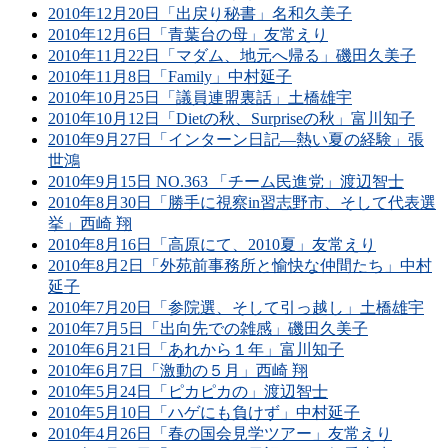
2010年12月20日「出戻り秘書」名和久美子
2010年12月6日「青葉台の母」友常えり
2010年11月22日「マダム、地元へ帰る」磯田久美子
2010年11月8日「Family」中村延子
2010年10月25日「議員連盟裏話」土橋雄宇
2010年10月12日「Dietの秋、Surpriseの秋」富川知子
2010年9月27日「インターン日記―熱い夏の経験」張
世鴻
2010年9月15日 NO.363 「チーム民進党」渡辺智士
2010年8月30日「勝手に視察in習志野市、そして代表選
挙」西崎 翔
2010年8月16日「高原にて、2010夏」友常えり
2010年8月2日「外苑前事務所と愉快な仲間たち」中村
延子
2010年7月20日「参院選、そして引っ越し」土橋雄宇
2010年7月5日「出向先での雑感」磯田久美子
2010年6月21日「あれから１年」富川知子
2010年6月7日「激動の５月」西崎 翔
2010年5月24日「ピカピカの」渡辺智士
2010年5月10日「ハゲにも負けず」中村延子
2010年4月26日「春の国会見学ツアー」友常えり