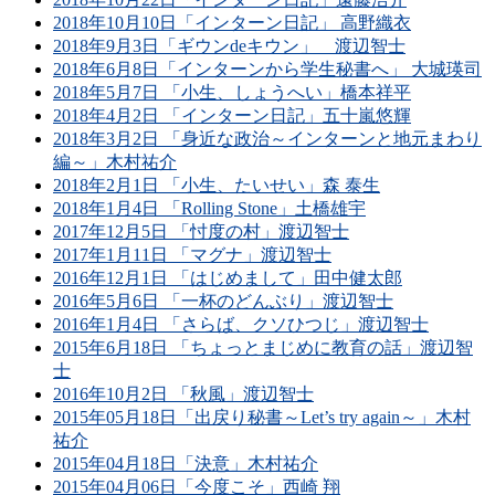
2018年10月10日「インターン日記」 高野織衣
2018年9月3日「ギウンdeキウン」 渡辺智士
2018年6月8日「インターンから学生秘書へ」 大城瑛司
2018年5月7日 「小生、しょうへい」橋本祥平
2018年4月2日 「インターン日記」五十嵐悠輝
2018年3月2日 「身近な政治～インターンと地元まわり
編～」木村祐介
2018年2月1日 「小生、たいせい」森 泰生
2018年1月4日 「Rolling Stone」土橋雄宇
2017年12月5日 「忖度の村」渡辺智士
2017年1月11日 「マグナ」渡辺智士
2016年12月1日 「はじめまして」田中健太郎
2016年5月6日 「一杯のどんぶり」渡辺智士
2016年1月4日 「さらば、クソひつじ」渡辺智士
2015年6月18日 「ちょっとまじめに教育の話」渡辺智
士
2016年10月2日 「秋風」渡辺智士
2015年05月18日「出戻り秘書～Let’s try again～」木村
祐介
2015年04月18日「決意」木村祐介
2015年04月06日「今度こそ」西崎 翔