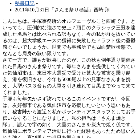
秘書日記
»
2011年10月31日「さんま祭り秘話」西崎 翔
こんにちは。手塚事務所のオルフェーヴルこと西崎です。と
いっても、圧倒的な強さで史上７頭目のクラシック三冠を達
成した名馬とは比べられる訳もなく、今の私が群を抜いてい
るのは、超大学級エースの獲得に失敗したドラフト後の憂鬱
感ぐらいでしょうか。世間でも事務所でも四面楚歌状態で、
なんとも肩身の狭い限りです。
さて一方で、誰もが歓喜したのが、この秋も例年通り開催さ
れた目黒のさんま祭りです。毎年さんまを提供してくれてい
た気仙沼市は、東日本大震災で受けた甚大な被害を乗り越
え、港を復旧させ、今年も5000尾以上の見事なさんまを携
え、大型バス３台もの大軍を引き連れて目黒までやって来て
くれました。
手塚も毎年欠かさず訪れているこのイベントですが、今回
は、友好都市である気仙沼市を応援したいという思いもあ
り、秘書陣から渡辺と私がボランティアスタッフとしてお手
伝いをすることになりました。私の担当は「さんま焼き
隊」。読んで字の如く、大量のさんまを炭火で焼く係です。
気仙沼にボランティア活動に行った経験もあったため思い入
れも強く、喜び勇んで当日を迎えました。