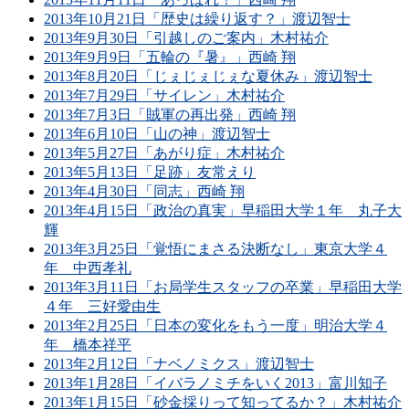
2013年10月21日「歴史は繰り返す？」渡辺智士
2013年9月30日「引越しのご案内」木村祐介
2013年9月9日「五輪の『暑』」西崎 翔
2013年8月20日「じぇじぇじぇな夏休み」渡辺智士
2013年7月29日「サイレン」木村祐介
2013年7月3日「賊軍の再出発」西崎 翔
2013年6月10日「山の神」渡辺智士
2013年5月27日「あがり症」木村祐介
2013年5月13日「足跡」友常えり
2013年4月30日「同志」西崎 翔
2013年4月15日「政治の真実」早稲田大学１年 丸子大
輝
2013年3月25日「覚悟にまさる決断なし」東京大学４
年 中西孝礼
2013年3月11日「お局学生スタッフの卒業」早稲田大学
４年 三好愛由生
2013年2月25日「日本の変化をもう一度」明治大学４
年 橋本祥平
2013年2月12日「ナベノミクス」渡辺智士
2013年1月28日「イバラノミチをいく2013」富川知子
2013年1月15日「砂金採りって知ってるか？」木村祐介