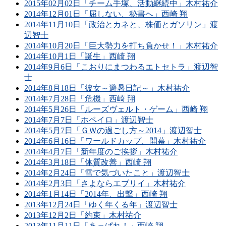
2015年02月02日「チーム手塚、活動継続中」木村祐介
2014年12月01日「屈しない、秘書へ」西崎 翔
2014年11月10日「政治とカネと、株価とガソリン」渡
辺智士
2014年10月20日「巨大勢力を打ち負かせ！」木村祐介
2014年10月1日「誕生」西崎 翔
2014年9月6日「こおりにまつわるエトセトラ」渡辺智
士
2014年8月18日「彼女～避暑日記～」木村祐介
2014年7月28日「危機」西崎 翔
2014年5月26日「ルーズヴェルト・ゲーム」西崎 翔
2014年7月7日「ホペイロ」渡辺智士
2014年5月7日「ＧＷの過ごし方～2014」渡辺智士
2014年6月16日「ワールドカップ、開幕」木村祐介
2014年4月7日「新年度のご挨拶」木村祐介
2014年3月18日「体質改善」西崎 翔
2014年2月24日「雪で気づいたこと」渡辺智士
2014年2月3日「さよならエブリイ」木村祐介
2014年1月14日「2014年、出撃」西崎 翔
2013年12月24日「ゆく年くる年」渡辺智士
2013年12月2日「約束」木村祐介
2013年11月11日「あっぱれ！」西崎 翔