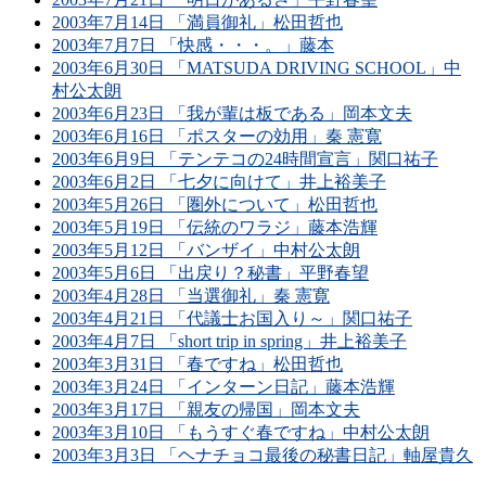
2003年7月14日 「満員御礼」松田哲也
2003年7月7日 「快感・・・。」藤本
2003年6月30日 「MATSUDA DRIVING SCHOOL」中
村公太朗
2003年6月23日 「我が輩は板である」岡本文夫
2003年6月16日 「ポスターの効用」秦 憲寛
2003年6月9日 「テンテコの24時間宣言」関口祐子
2003年6月2日 「七夕に向けて」井上裕美子
2003年5月26日 「圏外について」松田哲也
2003年5月19日 「伝統のワラジ」藤本浩輝
2003年5月12日 「バンザイ」中村公太朗
2003年5月6日 「出戻り？秘書」平野春望
2003年4月28日 「当選御礼」秦 憲寛
2003年4月21日 「代議士お国入り～」関口祐子
2003年4月7日 「short trip in spring」井上裕美子
2003年3月31日 「春ですね」松田哲也
2003年3月24日 「インターン日記」藤本浩輝
2003年3月17日 「親友の帰国」岡本文夫
2003年3月10日 「もうすぐ春ですね」中村公太朗
2003年3月3日 「ヘナチョコ最後の秘書日記」軸屋貴久