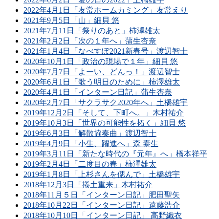
2022年4月1日「友常ホームカミング」友常えり
2021年9月5日「山」細貝 悠
2021年7月11日「祭りのあと」柿澤雄太
2021年2月2日「次の１年へ」蒲生杏奈
2021年1月4日「なべすぽ2021新春号」渡辺智士
2020年10月1日「政治の現場で１年」細貝 悠
2020年7月7日「よーい、どんっ！」渡辺智士
2020年6月1日「歌う明日のために」柿澤雄太
2020年4月1日「インターン日記」蒲生杏奈
2020年2月7日「サクラサク2020年へ」土橋雄宇
2019年12月2日「そして、下町へ。」木村祐介
2019年10月3日「世界の可能性を拓く」細貝 悠
2019年6月3日「解散協奏曲」渡辺智士
2019年4月9日「小生、躍進へ」森 泰生
2019年3月11日「新たな時代の『元年』へ」橋本祥平
2019年2月4日「二度目の春」柿澤雄太
2019年1月8日「上杉さんを偲んで」土橋雄宇
2018年12月3日「捲土重来」木村祐介
2018年11月５日「インターン日記」肥田聖矢
2018年10月22日「インターン日記」遠藤浩介
2018年10月10日「インターン日記」 高野織衣