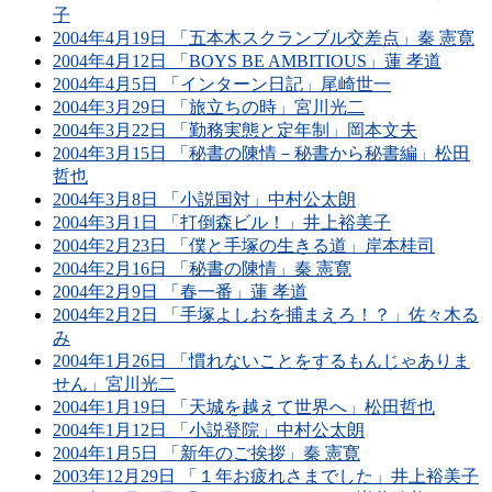
子
2004年4月19日 「五本木スクランブル交差点」秦 憲寛
2004年4月12日 「BOYS BE AMBITIOUS」蓮 孝道
2004年4月5日 「インターン日記」尾崎世一
2004年3月29日 「旅立ちの時」宮川光二
2004年3月22日 「勤務実態と定年制」岡本文夫
2004年3月15日 「秘書の陳情－秘書から秘書編」松田
哲也
2004年3月8日 「小説国対」中村公太朗
2004年3月1日 「打倒森ビル！」井上裕美子
2004年2月23日 「僕と手塚の生きる道」岸本桂司
2004年2月16日 「秘書の陳情」秦 憲寛
2004年2月9日 「春一番」蓮 孝道
2004年2月2日 「手塚よしおを捕まえろ！？」佐々木る
み
2004年1月26日 「慣れないことをするもんじゃありま
せん」宮川光二
2004年1月19日 「天城を越えて世界へ」松田哲也
2004年1月12日 「小説登院」中村公太朗
2004年1月5日 「新年のご挨拶」秦 憲寛
2003年12月29日 「１年お疲れさまでした」井上裕美子