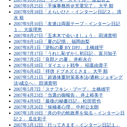
2007年9月25日「手塚事務所＠充電完了」 大平 順
2007年9月18日「えらいひと－インターン日記２」 清
水 裕
2007年9月10日「友達は両面テープ－インターン日記
１」 大坂理恵
2007年8月27日「五本木で会いましょう」 田浦貴明
2007年8月14日「夏の記憶」 福岡由梨
2007年8月1日「逆転の夏 BY DPJ」 土橋雄宇
2007年7月17日「うれし恥ずかし初日記」 富川知子
2007年7月2日「良郎との夏」 井桁永介
2007年6月18日「ダイエット戦争」 稲葉由貴子
2007年6月4日「拝啓 ドブネズミさま」 大平 順
2007年5月21日「超過体重対策基本法(通称:ジョギング
法)成立へ」 田浦貴明
2007年5月7日「スナフキン・ブーブ」 土橋雄宇
2007年4月23日「当選の御報告」 井上裕美子
2007年4月9日「最後の秘書日記」 松田哲也
2007年3月26日「候補者心理」 中村公太朗
2007年3月19日「井の中の蛙政界を知る－インターン日
記２」 瓜生彩子
2007年3月12日「行ってきます－インターン日記１」