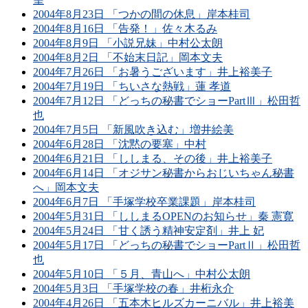
2004年8月23日 「つかの間の休息」岸本桂司
2004年8月16日 「告発！」佐々木るみ
2004年8月9日 「小説兄妹」中村公太朗
2004年8月2日 「不始末日記」岡本文夫
2004年7月26日 「お暑うございます」井上裕美子
2004年7月19日 「ちいさな熱戦」蓮 孝道
2004年7月12日 「どっちの秘書でショーPartⅢ」松田哲
也
2004年7月5日 「新風吹き込む」増井絵美
2004年6月28日 「沈黙の要塞」中村
2004年6月21日 「ししまる、その後」井上裕美子
2004年6月14日 「オジサン秘書からおじいちゃん秘書
へ」岡本文夫
2004年6月7日 「手塚学校卒業課題」岸本桂司
2004年5月31日 「ししまるOPENのお知らせ」秦 憲寛
2004年5月24日 「甘く誘う精神安定剤」井上 妃
2004年5月17日 「どっちの秘書でショーPartⅡ」松田哲
也
2004年5月10日 「５月、青山へ」中村公太朗
2004年5月3日 「手塚学校の春」井桁永介
2004年4月26日 「五本木ヒルズカーニバル」井上裕美