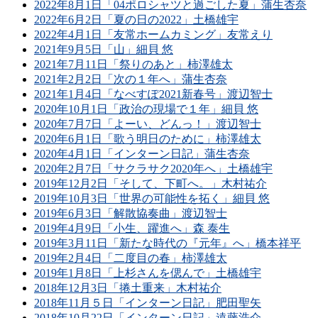
2022年8月1日「04ポロシャツと過ごした夏」蒲生杏奈
2022年6月2日「夏の日の2022」土橋雄宇
2022年4月1日「友常ホームカミング」友常えり
2021年9月5日「山」細貝 悠
2021年7月11日「祭りのあと」柿澤雄太
2021年2月2日「次の１年へ」蒲生杏奈
2021年1月4日「なべすぽ2021新春号」渡辺智士
2020年10月1日「政治の現場で１年」細貝 悠
2020年7月7日「よーい、どんっ！」渡辺智士
2020年6月1日「歌う明日のために」柿澤雄太
2020年4月1日「インターン日記」蒲生杏奈
2020年2月7日「サクラサク2020年へ」土橋雄宇
2019年12月2日「そして、下町へ。」木村祐介
2019年10月3日「世界の可能性を拓く」細貝 悠
2019年6月3日「解散協奏曲」渡辺智士
2019年4月9日「小生、躍進へ」森 泰生
2019年3月11日「新たな時代の『元年』へ」橋本祥平
2019年2月4日「二度目の春」柿澤雄太
2019年1月8日「上杉さんを偲んで」土橋雄宇
2018年12月3日「捲土重来」木村祐介
2018年11月５日「インターン日記」肥田聖矢
2018年10月22日「インターン日記」遠藤浩介