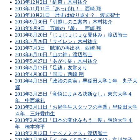
2013年12月2日「約束」木村祐介
2013年11月11日「あっぱれ！」西崎 翔
2013年10月21日「歴史は繰り返す？」渡辺智士
2013年9月30日「引越しのご案内」木村祐介
2013年9月9日「五輪の『暑』」西崎 翔
2013年8月20日「じぇじぇじぇな夏休み」渡辺智士
2013年7月29日「サイレン」木村祐介
2013年7月3日「賊軍の再出発」西崎 翔
2013年6月10日「山の神」渡辺智士
2013年5月27日「あがり症」木村祐介
2013年5月13日「足跡」友常えり
2013年4月30日「同志」西崎 翔
2013年4月15日「政治の真実」早稲田大学１年 丸子大
輝
2013年3月25日「覚悟にまさる決断なし」東京大学４
年 中西孝礼
2013年3月11日「お局学生スタッフの卒業」早稲田大学
４年 三好愛由生
2013年2月25日「日本の変化をもう一度」明治大学４
年 橋本祥平
2013年2月12日「ナベノミクス」渡辺智士
2013年1月28日「イバラノミチをいく2013」富川知子