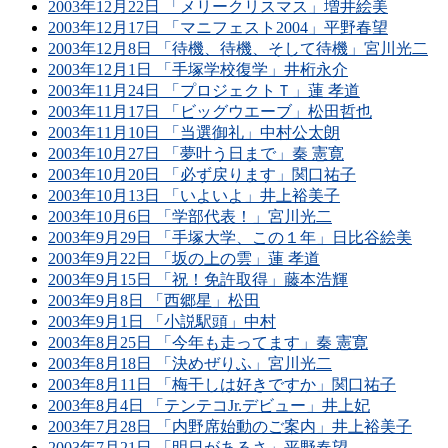
2003年12月22日 「メリークリスマス」増井絵美
2003年12月17日 「マニフェスト2004」平野春望
2003年12月8日 「待機、待機、そして待機」宮川光二
2003年12月1日 「手塚学校復学」井桁永介
2003年11月24日 「プロジェクトＴ」蓮 孝道
2003年11月17日 「ビッグウエーブ」松田哲也
2003年11月10日 「当選御礼」中村公太朗
2003年10月27日 「夢叶う日まで」秦 憲寛
2003年10月20日 「必ず戻ります」関口祐子
2003年10月13日 「いよいよ」井上裕美子
2003年10月6日 「学部代表！」宮川光二
2003年9月29日 「手塚大学、この１年」日比谷絵美
2003年9月22日 「坂の上の雲」蓮 孝道
2003年9月15日 「祝！免許取得」藤本浩輝
2003年9月8日 「西郷星」松田
2003年9月1日 「小説駅頭」中村
2003年8月25日 「今年も走ってます」秦 憲寛
2003年8月18日 「決めぜりふ」宮川光二
2003年8月11日 「梅干しは好きですか」関口祐子
2003年8月4日 「テンテコJr.デビュー」井上妃
2003年7月28日 「内野席始動のご案内」井上裕美子
2003年7月21日 「明日があるさ」平野春望