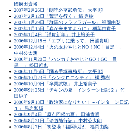
國府田貴裕
2007年2月26日「朗読必至武勇伝」 大平 順
2007年2月12日「荒野を行く」 橘 秀樹
2007年1月29日「群馬のフラフラガール」 福岡由梨
2007年1月15日「春が来ますように」 稲葉由貴子
2007年1月4日「謹賀新年」 井上裕美子
2006年12月18日「エブリに乗って」 田浦貴明
2006年12月4日「火の玉おやじとNO！NO！目黒！」
中村公太朗
2006年11月20日「ハンカチおやじとGO！GO！目
黒！」 松田哲也
2006年11月6日「踊る手塚事務所」 大平 順
2006年10月23日「シンクロニシティ」 橘 秀樹
2006年10月9日「卒業試験」 井上裕美子
2006年9月25日「チキンの夏－インターン日記２」 竹
田純子
2006年9月18日「政治家になりたい！－インターン日記
１」 黒岩和輝
2006年9月4日「原点回帰の夏」 田浦貴明
2006年8月21日「珍道随行記」 中村公太朗
2006年8月7日「初登場！福岡戦記」 福岡由梨