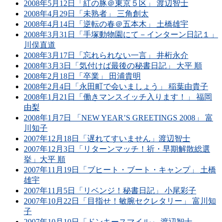
2008年5月12日「紅の豚＠東京５区」 渡辺智士
2008年4月29日「未熟者」 三角創太
2008年4月14日「逆転の春＠五本木」 土橋雄宇
2008年3月31日「手塚動物園にて－インターン日記１」
川俣直道
2008年3月17日「忘れられない一言」 井桁永介
2008年3月3日「気付けば最後の秘書日記」 大平 順
2008年2月18日「卒業」 田浦貴明
2008年2月4日「永田町で会いましょう」 稲葉由貴子
2008年1月21日「働きマンスイッチ入ります！」 福岡
由梨
2008年1月7日 「NEW YEAR’S GREETINGS 2008」 富
川知子
2007年12月18日「遅れてすいません」渡辺智士
2007年12月3日「リターンマッチ！祈・早期解散総選
挙」大平 順
2007年11月19日「ブヒート・ブート・キャンプ」 土橋
雄宇
2007年11月5日「リベンジ！秘書日記」 小尾彩子
2007年10月22日「目指せ！敏腕セクレタリー」 富川知
子
2007年10月10日「ドンキースマイル」 渡辺智士