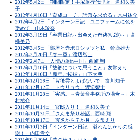
2012年5月2日「期間限定！手塚旅行代理店」名和久美
子
2012年4月16日「育成コーチ、話題を求める」木村祐介
2012年4月2日「インターン日記－ユニフォームに色を
染めて」山本玲奈
2012年3月19日「卒業日記～出会えた奇跡(軌跡)～」高
橋美乃
2012年3月5日「部屋と赤ポロシャツと私」鈴鹿雄大
2012年2月20日「春一番」渡辺智士
2012年2月7日「人情の旅in中国」西崎 翔
2012年1月10日「故郷について思うこと」友常えり
2012年1月10日「新年ご挨拶」山下大典
2011年12月26日「背後霊とよばないで」富川知子
2011年12月12日「トウリョウ」渡辺智士
2011年11月28日「実感。～青葉台事務所の場合～」木
村祐介
2011年11月14日「官邸入り！」名和久美子
2011年10月31日「さんま祭り秘話」西崎 翔
2011年10月17日「震災から７か月」友常えり
2011年10月3日「インターン日記－溢れんばかりの感
謝！」内田貴文
2011年9月20日「夢の続き」山下大典