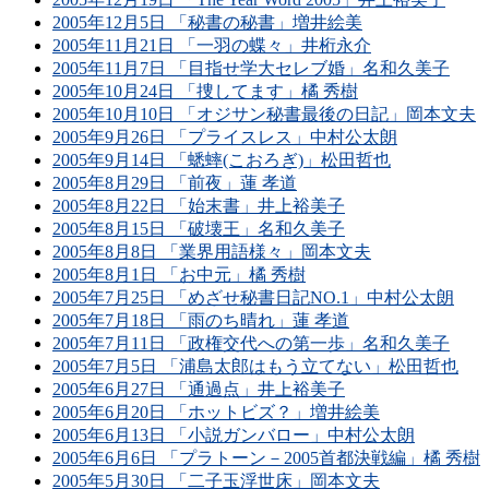
2005年12月5日 「秘書の秘書」増井絵美
2005年11月21日 「一羽の蝶々」井桁永介
2005年11月7日 「目指せ学大セレブ婚」名和久美子
2005年10月24日 「捜してます」橘 秀樹
2005年10月10日 「オジサン秘書最後の日記」岡本文夫
2005年9月26日 「プライスレス」中村公太朗
2005年9月14日 「蟋蟀(こおろぎ)」松田哲也
2005年8月29日 「前夜」蓮 孝道
2005年8月22日 「始末書」井上裕美子
2005年8月15日 「破壊王」名和久美子
2005年8月8日 「業界用語様々」岡本文夫
2005年8月1日 「お中元」橘 秀樹
2005年7月25日 「めざせ秘書日記NO.1」中村公太朗
2005年7月18日 「雨のち晴れ」蓮 孝道
2005年7月11日 「政権交代への第一歩」名和久美子
2005年7月5日 「浦島太郎はもう立てない」松田哲也
2005年6月27日 「通過点」井上裕美子
2005年6月20日 「ホットビズ？」増井絵美
2005年6月13日 「小説ガンバロー」中村公太朗
2005年6月6日 「プラトーン－2005首都決戦編」橘 秀樹
2005年5月30日 「二子玉浮世床」岡本文夫