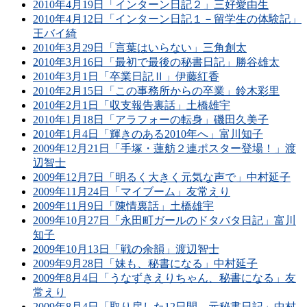
2010年4月19日「インターン日記２」三好愛由生
2010年4月12日「インターン日記１－留学生の体験記」
王バイ綺
2010年3月29日「言葉はいらない」三角創太
2010年3月16日「最初で最後の秘書日記」勝谷雄太
2010年3月1日「卒業日記Ⅱ」伊藤紅香
2010年2月15日「この事務所からの卒業」鈴木彩里
2010年2月1日「収支報告裏話」土橋雄宇
2010年1月18日「アラフォーの転身」磯田久美子
2010年1月4日「輝きのある2010年へ」富川知子
2009年12月21日「手塚・蓮舫２連ポスター登場！」渡
辺智士
2009年12月7日「明るく大きく元気な声で」中村延子
2009年11月24日「マイブーム」友常えり
2009年11月9日「陳情裏話」土橋雄宇
2009年10月27日「永田町ガールのドタバタ日記」富川
知子
2009年10月13日「戦の余韻」渡辺智士
2009年9月28日「妹も、秘書になる」中村延子
2009年8月4日「うなずきえりちゃん、秘書になる」友
常えり
2009年8月4日「取り戻した12日間―元秘書日記」中村