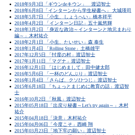
2018年9月3日「ギウンdeキウン」 渡辺智士
2018年6月8日「インターンから学生秘書へ」 大城瑛司
2018年5月7日 「小生、しょうへい」橋本祥平
2018年4月2日 「インターン日記」五十嵐悠輝
2018年3月2日 「身近な政治～インターンと地元まわり
編～」木村祐介
2018年2月1日 「小生、たいせい」森 泰生
2018年1月4日 「Rolling Stone」土橋雄宇
2017年12月5日 「忖度の村」渡辺智士
2017年1月11日 「マグナ」渡辺智士
2016年12月1日 「はじめまして」田中健太郎
2016年5月6日 「一杯のどんぶり」渡辺智士
2016年1月4日 「さらば、クソひつじ」渡辺智士
2015年6月18日 「ちょっとまじめに教育の話」渡辺智
士
2016年10月2日 「秋風」渡辺智士
2015年05月18日「出戻り秘書～Let’s try again～」木村
祐介
2015年04月18日「決意」木村祐介
2015年04月06日「今度こそ」西崎 翔
2015年03月23日「地下牢の願い」渡辺智士