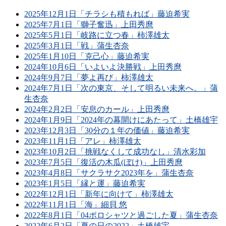
2025年12月1日「チラシも積もれば」藤迫希実
2025年7月1日「獅子奮迅」上田秀麿
2025年5月1日「岐路に立つ春」柿澤雄太
2025年3月1日「戦」蒲生杏奈
2025年1月10日「克己心」藤迫希実
2024年10月6日「いよいよ決勝戦」上田秀麿
2024年9月7日「夢よ再び」柿澤雄太
2024年7月1日「次の東京、そして明るい未来へ。」蒲
生杏奈
2024年2月2日「安息のカール」上田秀麿
2024年1月9日「2024年の幕開けにあたって」土橋雄宇
2023年12月3日「30分の１年の価値」藤迫希実
2023年11月1日「アレ」柿澤雄太
2023年10月2日「挑戦なくして成功なし」清水彩加
2023年7月5日「復活の木瓜(ぼけ)」上田秀麿
2023年4月8日「サクラサク2023年を」蒲生杏奈
2023年1月5日「縁と運」藤迫希実
2022年12月1日「新年に向けて」柿澤雄太
2022年11月1日「海」細貝 悠
2022年8月1日「04ポロシャツと過ごした夏」蒲生杏奈
2022年6月2日「夏の日の2022」土橋雄宇