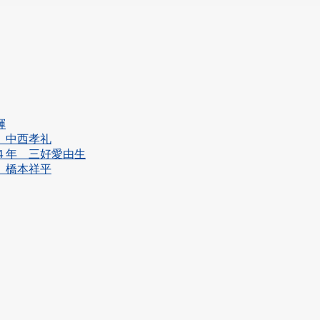
輝
年 中西孝礼
学４年 三好愛由生
年 橋本祥平