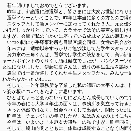
新年明けましておめでとうございます。
昨年は、都議選に総選挙と、皆さまには大変お世話になりま
選挙イヤーということで、昨年は本当に多くの方とのご縁
スタッフとして新メンバーに加わってくれた３人。元女優の
いほどしっかりとしていて、カラオケではその美声を惜しげ
ますが、会館で私の向かいに座っている成城マダムの磯田さ
いつの間にか手塚事務所も目黒区議会同様、女性の割合が
年末には、選挙以来すっかりご無沙汰してた学生スタッフと
努力家の三角くんは、選挙では学生の統括をして、高い評価
ャームポイントのくりくり頭は健在でしたが、パンツスーツ
女性になりました。伊藤紅香さんは、残りの学生生活を謳歌
選挙では一番活躍してくれた学生スタッフたち。みんな一回
わからなかったのに…。
そして、一昨年事務所を卒業した私の師匠の大平くんは、忙
ン姿が板についてきたように思います。
ひとはちょっと会わないうちにどんどん成長していくのです
今年の春にも大学４年生の面々は、事務所を巣立って行きま
きっと偶然ではなく、出会うべくして出会い、関わった沢山
昨年は「チェンジ」の年でしたが、私はみんなのようにち
今年は、いよいよ「本厄＆大殺界」の私ですが、昨年同様す
そして、鳩山内閣とともに、体重は成長することなく内面を