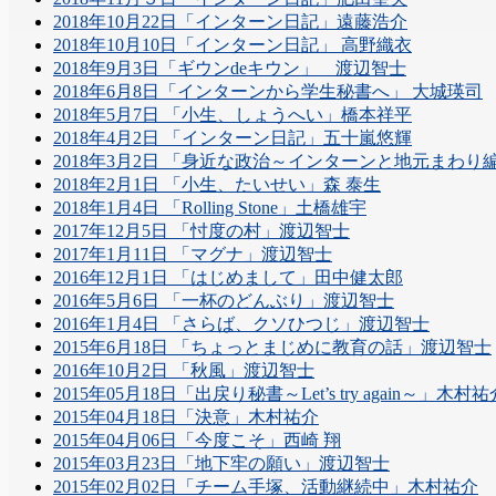
2018年10月22日「インターン日記」遠藤浩介
2018年10月10日「インターン日記」 高野織衣
2018年9月3日「ギウンdeキウン」 渡辺智士
2018年6月8日「インターンから学生秘書へ」 大城瑛司
2018年5月7日 「小生、しょうへい」橋本祥平
2018年4月2日 「インターン日記」五十嵐悠輝
2018年3月2日 「身近な政治～インターンと地元まわり
2018年2月1日 「小生、たいせい」森 泰生
2018年1月4日 「Rolling Stone」土橋雄宇
2017年12月5日 「忖度の村」渡辺智士
2017年1月11日 「マグナ」渡辺智士
2016年12月1日 「はじめまして」田中健太郎
2016年5月6日 「一杯のどんぶり」渡辺智士
2016年1月4日 「さらば、クソひつじ」渡辺智士
2015年6月18日 「ちょっとまじめに教育の話」渡辺智士
2016年10月2日 「秋風」渡辺智士
2015年05月18日「出戻り秘書～Let’s try again～」木村祐
2015年04月18日「決意」木村祐介
2015年04月06日「今度こそ」西崎 翔
2015年03月23日「地下牢の願い」渡辺智士
2015年02月02日「チーム手塚、活動継続中」木村祐介