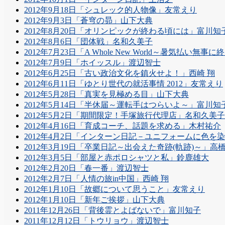
2012年9月18日「シュレック的人物像」友常えり
2012年9月3日「蒼穹の昴」山下大典
2012年8月20日「オリンピックが終わる頃には」富川知
2012年8月6日「団体戦」名和久美子
2012年7月23日「A Whole New World～暑気払い無
2012年7月9日「ホイッスル」渡辺智士
2012年6月25日「古い政治文化を鎮火せよ！」西崎 翔
2012年6月11日「ゆとり世代の就活事情 2012」友常えり
2012年5月28日「真実を見極める目」山下大典
2012年5月14日「半休届～運転手はつらいよ～」富川知
2012年5月2日「期間限定！手塚旅行代理店」名和久美子
2012年4月16日「育成コーチ、話題を求める」木村祐介
2012年4月2日「インターン日記－ユニフォームに色を
2012年3月19日「卒業日記～出会えた奇跡(軌跡)～」高
2012年3月5日「部屋と赤ポロシャツと私」鈴鹿雄大
2012年2月20日「春一番」渡辺智士
2012年2月7日「人情の旅in中国」西崎 翔
2012年1月10日「故郷について思うこと」友常えり
2012年1月10日「新年ご挨拶」山下大典
2011年12月26日「背後霊とよばないで」富川知子
2011年12月12日「トウリョウ」渡辺智士