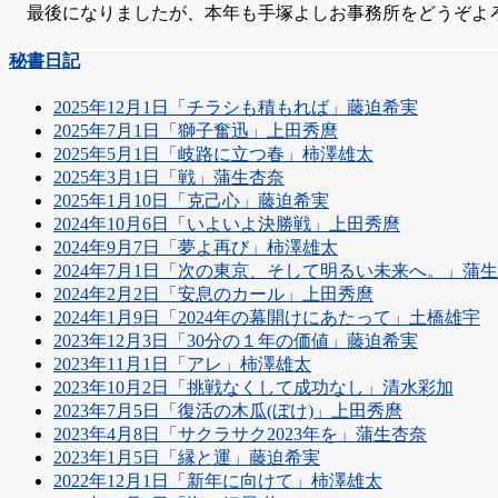
最後になりましたが、本年も手塚よしお事務所をどうぞよ
秘書日記
2025年12月1日「チラシも積もれば」藤迫希実
2025年7月1日「獅子奮迅」上田秀麿
2025年5月1日「岐路に立つ春」柿澤雄太
2025年3月1日「戦」蒲生杏奈
2025年1月10日「克己心」藤迫希実
2024年10月6日「いよいよ決勝戦」上田秀麿
2024年9月7日「夢よ再び」柿澤雄太
2024年7月1日「次の東京、そして明るい未来へ。」蒲
2024年2月2日「安息のカール」上田秀麿
2024年1月9日「2024年の幕開けにあたって」土橋雄宇
2023年12月3日「30分の１年の価値」藤迫希実
2023年11月1日「アレ」柿澤雄太
2023年10月2日「挑戦なくして成功なし」清水彩加
2023年7月5日「復活の木瓜(ぼけ)」上田秀麿
2023年4月8日「サクラサク2023年を」蒲生杏奈
2023年1月5日「縁と運」藤迫希実
2022年12月1日「新年に向けて」柿澤雄太