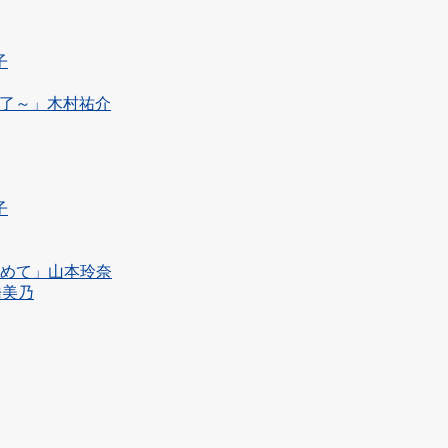
子
事に終了～」木村祐介
子
染めて」山本玲奈
橋美乃