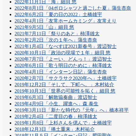
2022年11月1日「海」細貝 悠
2022年8月1日「04ポロシャツと過ごした夏」蒲生杏奈
2022年6月2日「夏の日の2022」土橋雄宇
2022年4月1日「友常ホームカミング」友常えり
2021年9月5日「山」細貝 悠
2021年7月11日「祭りのあと」柿澤雄太
2021年2月2日「次の１年へ」蒲生杏奈
2021年1月4日「なべすぽ2021新春号」渡辺智士
2020年10月1日「政治の現場で１年」細貝 悠
2020年7月7日「よーい、どんっ！」渡辺智士
2020年6月1日「歌う明日のために」柿澤雄太
2020年4月1日「インターン日記」蒲生杏奈
2020年2月7日「サクラサク2020年へ」土橋雄宇
2019年12月2日「そして、下町へ。」木村祐介
2019年10月3日「世界の可能性を拓く」細貝 悠
2019年6月3日「解散協奏曲」渡辺智士
2019年4月9日「小生、躍進へ」森 泰生
2019年3月11日「新たな時代の『元年』へ」橋本祥平
2019年2月4日「二度目の春」柿澤雄太
2019年1月8日「上杉さんを偲んで」土橋雄宇
2018年12月3日「捲土重来」木村祐介
2018年11月５日「インターン日記」肥田聖矢