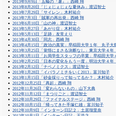
2013年9月9日「五輪の『暑』」西崎 翔
2013年8月20日「じぇじぇじぇな夏休み」渡辺智士
2013年7月29日「サイレン」木村祐介
2013年7月3日「賊軍の再出発」西崎 翔
2013年6月10日「山の神」渡辺智士
2013年5月27日「あがり症」木村祐介
2013年5月13日「足跡」友常えり
2013年4月30日「同志」西崎 翔
2013年4月15日「政治の真実」早稲田大学１年 丸子大
2013年3月25日「覚悟にまさる決断なし」東京大学４
2013年3月11日「お局学生スタッフの卒業」早稲田大
2013年2月25日「日本の変化をもう一度」明治大学４
2013年2月12日「ナベノミクス」渡辺智士
2013年1月28日「イバラノミチをいく2013」富川知子
2013年1月15日「砂金採りって知ってるか？」木村祐介
2012年12月25日「再起」西崎 翔
2012年11月26日「変わらないもの」山下大典
2012年11月12日「まつりごと」渡辺智士
2012年10月29日「ファイナルステージ」西崎 翔
2012年10月15日「帰ってきた手塚仁雄」富川知子
2012年10月9日「インターン日記２」土居瑠里奈
2012年10月1日「インターン日記」王浩之