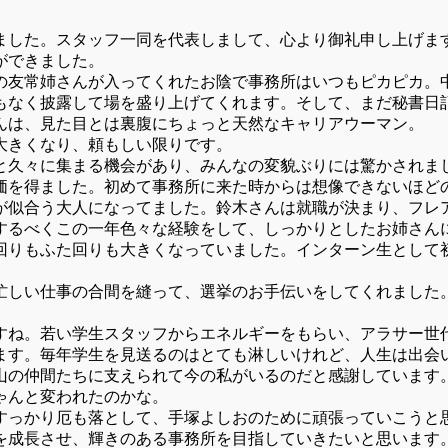
した。スタッフ一同を代表しまして、心より御礼申し上げま
ができました。
友常姉さんが入ってくれたお陰で事務所はいつもピカピカ。
もなく披露して場を盛り上げてくれます。そして、まだ秘書日
んは、見た目とは裏腹にちょっと天然なキャリアウーマン。
大きくなり、頼もしい限りです。
久々に集まる機会があり、みんなの変貌ぶりには驚かされま
を得ました。初めて事務所に来た時からは想像できないほど
が似合う大人になってました。鈴木さんは就職が決まり、フレ
するべくこの一年色々な経験をして、しっかりとしたお姉さん
りもふた回りも大きくなっていました。インターン生として
しい仕事の合間を縫って、選挙のお手伝いをしてくれました
ね。若い学生スタッフからエネルギーをもらい、アラサー世
す。毎年学生を見送るのはとても淋しいけれど、人生は出会
の仲間たちに支えられて今の私がいるのだと感謝しています
ゃんと変われたのかな。
っかり厄も落として、手塚よしおのために頑張っていこうと
成長させ、輝きのある事務所を目指していきたいと思います