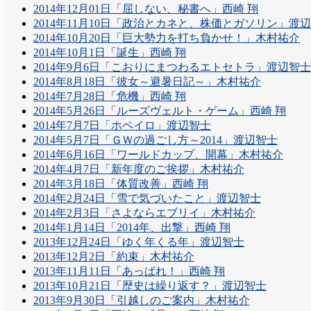
2014年12月01日「屈しない、秘書へ」西崎 翔
2014年11月10日「政治とカネと、株価とガソリン」渡
2014年10月20日「巨大勢力を打ち負かせ！」木村祐介
2014年10月1日「誕生」西崎 翔
2014年9月6日「こおりにまつわるエトセトラ」渡辺智士
2014年8月18日「彼女～避暑日記～」木村祐介
2014年7月28日「危機」西崎 翔
2014年5月26日「ルーズヴェルト・ゲーム」西崎 翔
2014年7月7日「ホペイロ」渡辺智士
2014年5月7日「ＧＷの過ごし方～2014」渡辺智士
2014年6月16日「ワールドカップ、開幕」木村祐介
2014年4月7日「新年度のご挨拶」木村祐介
2014年3月18日「体質改善」西崎 翔
2014年2月24日「雪で気づいたこと」渡辺智士
2014年2月3日「さよならエブリイ」木村祐介
2014年1月14日「2014年、出撃」西崎 翔
2013年12月24日「ゆく年くる年」渡辺智士
2013年12月2日「約束」木村祐介
2013年11月11日「あっぱれ！」西崎 翔
2013年10月21日「歴史は繰り返す？」渡辺智士
2013年9月30日「引越しのご案内」木村祐介