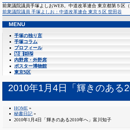
前衆議院議員手塚よしおWEB。中道改革連合 東京都第５区
前衆議院議員 手塚よしお：中道改革連合 東京５区 世田谷
MENU
メ
手塚の独り言
ニ
手塚コラム
ュ
プロフィール
ー
秘書日記
を
内野席・外野席
飛
ポスター博物館
ば
東京5区
す
2010年1月4日「輝きのある
HOME
»
秘書日記
»
2010年1月4日「輝きのある2010年へ」富川知子