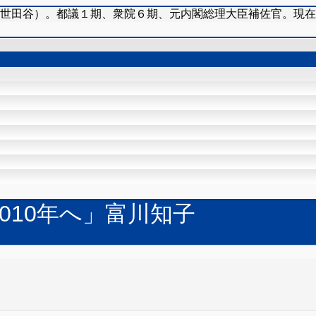
（世田谷）。都議１期、衆院６期、元内閣総理大臣補佐官。現
2010年へ」富川知子