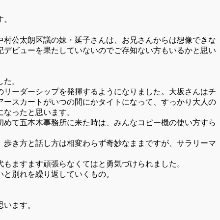
す。
中村公太朗区議の妹・延子さんは、お兄さんからは想像できな
記デビューを果たしていないのでご存知ない方もいるかと思い
した。
のリーダーシップを発揮するようになりました。大坂さんはチ
アースカートがいつの間にかタイトになって、すっかり大人の
になったと思います。
初めて五本木事務所に来た時は、みんなコピー機の使い方すら
。歩き方と話し方は相変わらず奇妙なままですが、サラリーマ
代もますます頑張らなくてはと勇気づけられました。
いと別れを繰り返していくもの。
。
思います。
。