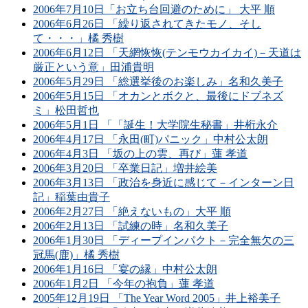
2006年7月10日「お立ち台回避のために」 大平 順
2006年6月26日 「繰り返されてきたモノ、そし
て・・・」橘 秀樹
2006年6月12日 「天網恢恢(テンモウカイカイ)－天道は
厳正という意」田浦貴明
2006年5月29日 「総選挙後のお楽しみ」名和久美子
2006年5月15日 「オカンとボクと、最後にドブネズ
ミ」松田哲也
2006年5月1日 「「誕生！大学院生秘書」井桁永介
2006年4月17日 「永田(町)パニック」中村公太朗
2006年4月3日 「坂の上の雲、再び」蓮 孝道
2006年3月20日 「卒業日記」増井絵美
2006年3月13日 「政治を身近に感じて－インターン日
記」稲葉由貴子
2006年2月27日 「絶えないもの」大平 順
2006年2月13日 「試練の時」名和久美子
2006年1月30日 「ディープインパクト－完全無欠の三
冠馬(鹿)」橘 秀樹
2006年1月16日 「宴の縁」中村公太朗
2006年1月2日 「今年の抱負」蓮 孝道
2005年12月19日 「The Year Word 2005」井上裕美子