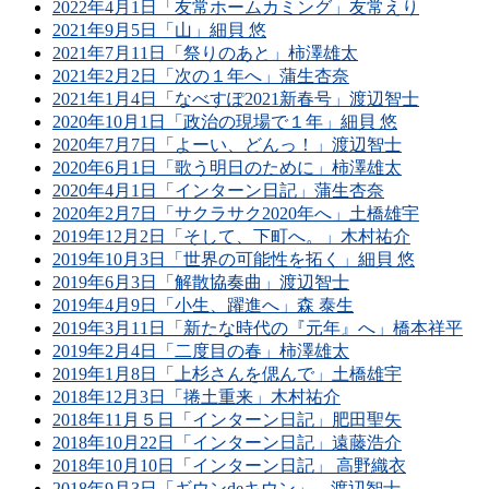
2022年4月1日「友常ホームカミング」友常えり
2021年9月5日「山」細貝 悠
2021年7月11日「祭りのあと」柿澤雄太
2021年2月2日「次の１年へ」蒲生杏奈
2021年1月4日「なべすぽ2021新春号」渡辺智士
2020年10月1日「政治の現場で１年」細貝 悠
2020年7月7日「よーい、どんっ！」渡辺智士
2020年6月1日「歌う明日のために」柿澤雄太
2020年4月1日「インターン日記」蒲生杏奈
2020年2月7日「サクラサク2020年へ」土橋雄宇
2019年12月2日「そして、下町へ。」木村祐介
2019年10月3日「世界の可能性を拓く」細貝 悠
2019年6月3日「解散協奏曲」渡辺智士
2019年4月9日「小生、躍進へ」森 泰生
2019年3月11日「新たな時代の『元年』へ」橋本祥平
2019年2月4日「二度目の春」柿澤雄太
2019年1月8日「上杉さんを偲んで」土橋雄宇
2018年12月3日「捲土重来」木村祐介
2018年11月５日「インターン日記」肥田聖矢
2018年10月22日「インターン日記」遠藤浩介
2018年10月10日「インターン日記」 高野織衣
2018年9月3日「ギウンdeキウン」 渡辺智士