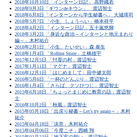
2018年10月10日「インターン日記」 高野織衣
2018年9月3日「ギウンdeキウン」 渡辺智士
2018年6月8日「インターンから学生秘書へ」 大城瑛司
2018年5月7日 「小生、しょうへい」橋本祥平
2018年4月2日 「インターン日記」五十嵐悠輝
2018年3月2日 「身近な政治～インターンと地元まわり
編～」木村祐介
2018年2月1日 「小生、たいせい」森 泰生
2018年1月4日 「Rolling Stone」土橋雄宇
2017年12月5日 「忖度の村」渡辺智士
2017年1月11日 「マグナ」渡辺智士
2016年12月1日 「はじめまして」田中健太郎
2016年5月6日 「一杯のどんぶり」渡辺智士
2016年1月4日 「さらば、クソひつじ」渡辺智士
2015年6月18日 「ちょっとまじめに教育の話」渡辺智
士
2016年10月2日 「秋風」渡辺智士
2015年05月18日「出戻り秘書～Let’s try again～」木村
祐介
2015年04月18日「決意」木村祐介
2015年04月06日「今度こそ」西崎 翔
2015年03月23日「地下牢の願い」渡辺智士