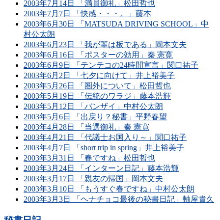
2003年7月14日 「満員御礼」松田哲也
2003年7月7日 「快感・・・。」藤本
2003年6月30日 「MATSUDA DRIVING SCHOOL」中
村公太朗
2003年6月23日 「我が輩は板である」岡本文夫
2003年6月16日 「ポスターの効用」秦 憲寛
2003年6月9日 「テンテコの24時間宣言」関口祐子
2003年6月2日 「七夕に向けて」井上裕美子
2003年5月26日 「圏外について」松田哲也
2003年5月19日 「伝統のワラジ」藤本浩輝
2003年5月12日 「バンザイ」中村公太朗
2003年5月6日 「出戻り？秘書」平野春望
2003年4月28日 「当選御礼」秦 憲寛
2003年4月21日 「代議士お国入り～」関口祐子
2003年4月7日 「short trip in spring」井上裕美子
2003年3月31日 「春ですね」松田哲也
2003年3月24日 「インターン日記」藤本浩輝
2003年3月17日 「親友の帰国」岡本文夫
2003年3月10日 「もうすぐ春ですね」中村公太朗
2003年3月3日 「ヘナチョコ最後の秘書日記」軸屋貴久