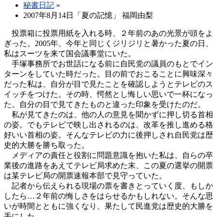
秘書日記
»
2007年8月14日「夏の記憶」 福岡由梨
投票箱に投票用紙を入れる時、２年前のあの光景が頭をよ
ぎった。2005年、今年と同じくジリジリと暑かった夏の日、
私はスーツを来て国会議事堂にいた。
手塚事務所でお世話になる前に自民党の議員のもとでイン
ターンをしていた時だった。目の前でおこることに興味深々
だった私は、自分が目で見たことを確認しようとテレビのス
イッチをつけた。その時、愕然とし悔しい思いで一杯になっ
た。自分の目で見てきたものと違った印象を受けたのだ。
私が見てきたのは、他の人の意見を聞かずに押し切る首相
の姿。でもテレビで映し出されるのは、改革を推し進める格
好いい首相の姿。そんなテレビの力に後押しされ自民党は歴
史的大勝を勝ち取った。
メディアの責任と役割に問題意識を抱いた私は、自らの卒
業後の進路をあえてテレビ局求めた末、この夏の選挙の開票
は某テレビ局の開票速報本部で見守っていた。
記者から伝えられる現場の票を書きとっていく度、もしか
したら…２年前の悔しさをはらせるかもしれない。そんな思
いが時間とともに強くなり、果たして民進党は歴史的大勝を
手にした。