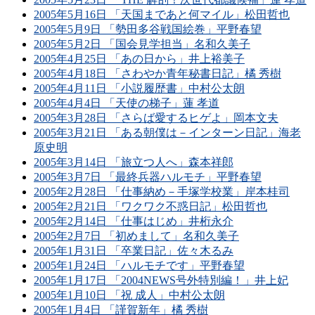
2005年5月16日 「天国まであと何マイル」松田哲也
2005年5月9日 「勢田多谷戦国絵巻」平野春望
2005年5月2日 「国会見学担当」名和久美子
2005年4月25日 「あの日から」井上裕美子
2005年4月18日 「さわやか青年秘書日記」橘 秀樹
2005年4月11日 「小説履歴書」中村公太朗
2005年4月4日 「天使の梯子」蓮 孝道
2005年3月28日 「さらば愛するヒゲよ」岡本文夫
2005年3月21日 「ある朝僕は－インターン日記」海老
原史明
2005年3月14日 「旅立つ人へ」森本祥郎
2005年3月7日 「最終兵器ハルモチ」平野春望
2005年2月28日 「仕事納め－手塚学校業」岸本桂司
2005年2月21日 「ワクワク不惑日記」松田哲也
2005年2月14日 「仕事はじめ」井桁永介
2005年2月7日 「初めまして」名和久美子
2005年1月31日 「卒業日記」佐々木るみ
2005年1月24日 「ハルモチです」平野春望
2005年1月17日 「2004NEWS号外特別編！」井上妃
2005年1月10日 「祝 成人」中村公太朗
2005年1月4日 「謹賀新年」橘 秀樹