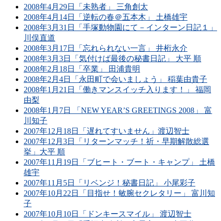
2008年4月29日「未熟者」 三角創太
2008年4月14日「逆転の春＠五本木」 土橋雄宇
2008年3月31日「手塚動物園にて－インターン日記１」
川俣直道
2008年3月17日「忘れられない一言」 井桁永介
2008年3月3日「気付けば最後の秘書日記」 大平 順
2008年2月18日「卒業」 田浦貴明
2008年2月4日「永田町で会いましょう」 稲葉由貴子
2008年1月21日「働きマンスイッチ入ります！」 福岡
由梨
2008年1月7日 「NEW YEAR’S GREETINGS 2008」 富
川知子
2007年12月18日「遅れてすいません」渡辺智士
2007年12月3日「リターンマッチ！祈・早期解散総選
挙」大平 順
2007年11月19日「ブヒート・ブート・キャンプ」 土橋
雄宇
2007年11月5日「リベンジ！秘書日記」 小尾彩子
2007年10月22日「目指せ！敏腕セクレタリー」 富川知
子
2007年10月10日「ドンキースマイル」 渡辺智士