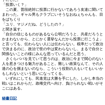
「投票いく？」
この夏、普段絶対に投票に行かないであろう友達に聞いて
まわった。ギャル男もクラブにいそうなおねぇちゃんも、目
をぱちくり
「ユリ、マジメだね。どうしたの？」
と聞き返す。
「自分の信じるものがあるなら公明だろうと、共産だろうと
かまわないから、とにかく選挙なんだから投票に行こうよ」
と言っても、伝わらない人には伝わらない。税率だって政治
で決まるのに、政治で世の中は変わらないし、まるで自分と
関係ないことの様にみんな思っているんだと思う。
さくらパパを見ていて思うのは、政治に今まで関心のない
人を惹きつける魅力があること。難しい政策なんて、その人
達の心を掴まないのなら、こういう役割の人もいてもいいか
もしれないという思いになってくる。
いずれにしても、民進党は大勝を手にした。しかし本当の
戦いはこれからだ。政権交代へ向け、負けられない戦いがそ
こにはある。
秘書日記