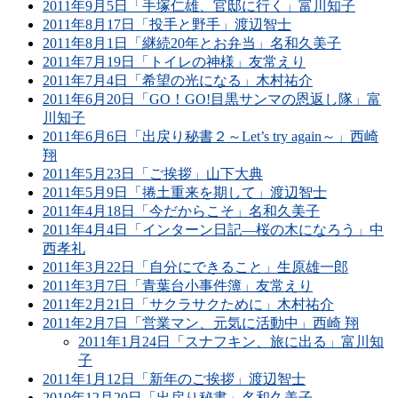
2011年9月5日「手塚仁雄、官邸に行く」富川知子
2011年8月17日「投手と野手」渡辺智士
2011年8月1日「継続20年とお弁当」名和久美子
2011年7月19日「トイレの神様」友常えり
2011年7月4日「希望の光になる」木村祐介
2011年6月20日「GO！GO!目黒サンマの恩返し隊」富
川知子
2011年6月6日「出戻り秘書２～Let’s try again～」西崎
翔
2011年5月23日「ご挨拶」山下大典
2011年5月9日「捲土重来を期して」渡辺智士
2011年4月18日「今だからこそ」名和久美子
2011年4月4日「インターン日記―桜の木になろう」中
西孝礼
2011年3月22日「自分にできること」生原雄一郎
2011年3月7日「青葉台小事件簿」友常えり
2011年2月21日「サクラサクために」木村祐介
2011年2月7日「営業マン、元気に活動中」西崎 翔
2011年1月24日「スナフキン、旅に出る」富川知
子
2011年1月12日「新年のご挨拶」渡辺智士
2010年12月20日「出戻り秘書」名和久美子