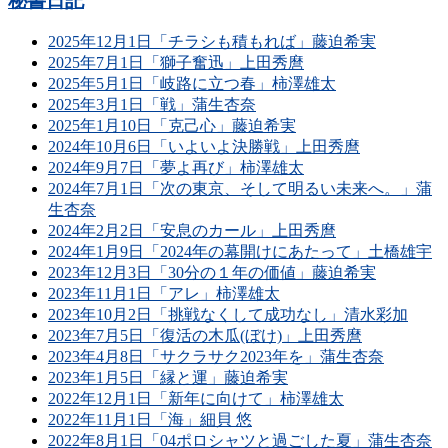
秘書日記
2025年12月1日「チラシも積もれば」藤迫希実
2025年7月1日「獅子奮迅」上田秀麿
2025年5月1日「岐路に立つ春」柿澤雄太
2025年3月1日「戦」蒲生杏奈
2025年1月10日「克己心」藤迫希実
2024年10月6日「いよいよ決勝戦」上田秀麿
2024年9月7日「夢よ再び」柿澤雄太
2024年7月1日「次の東京、そして明るい未来へ。」蒲
生杏奈
2024年2月2日「安息のカール」上田秀麿
2024年1月9日「2024年の幕開けにあたって」土橋雄宇
2023年12月3日「30分の１年の価値」藤迫希実
2023年11月1日「アレ」柿澤雄太
2023年10月2日「挑戦なくして成功なし」清水彩加
2023年7月5日「復活の木瓜(ぼけ)」上田秀麿
2023年4月8日「サクラサク2023年を」蒲生杏奈
2023年1月5日「縁と運」藤迫希実
2022年12月1日「新年に向けて」柿澤雄太
2022年11月1日「海」細貝 悠
2022年8月1日「04ポロシャツと過ごした夏」蒲生杏奈