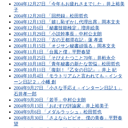
2004年12月27日 「今年もお疲れさまでした」井上裕美
子
2004年12月20日 「回想録」松田哲也
2004年12月13日 「嬉し恥ずかし代理出席」岡本文夫
2004年12月6日 「秘書技能検定」増井絵美
2004年11月29日 「小説幹事長」中村公太朗
2004年11月22日 「古の王都滞在記」蓮 孝道
2004年11月15日 「オジサン秘書頑張る」岡本文夫
2004年11月1日 「台風と僕」平野春望
2004年10月25日 「そびえたつこと70年」井桁永介
2004年10月18日 「青年秘書の新たな苦悩」松田哲也
2004年10月11日 「復刻！『乙女の日記』」井上 妃
2004年10月4日 「モラトリアムと言われても－インタ
ーン日記２」小幡 創
2004年9月27日 「小さな手応え－インターン日記１」
石井孝一郎
2004年9月20日 「若手」中村公太朗
2004年9月13日 「おむすび評論家」井上裕美子
2004年9月6日 「メダルラッシュ」松田哲也
2004年8月30日 「さよならビビオ、僕の青春」平野春
望