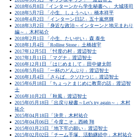
2018年6月8日「インターンから学生秘書へ」 大城瑛司
2018年5月7日 「小生、しょうへい」橋本祥平
2018年4月2日 「インターン日記」五十嵐悠輝
2018年3月2日 「身近な政治～インターンと地元まわり
編～」木村祐介
2018年2月1日 「小生、たいせい」森 泰生
2018年1月4日 「Rolling Stone」土橋雄宇
2017年12月5日 「忖度の村」渡辺智士
2017年1月11日 「マグナ」渡辺智士
2016年12月1日 「はじめまして」田中健太郎
2016年5月6日 「一杯のどんぶり」渡辺智士
2016年1月4日 「さらば、クソひつじ」渡辺智士
2015年6月18日 「ちょっとまじめに教育の話」渡辺智
士
2016年10月2日 「秋風」渡辺智士
2015年05月18日「出戻り秘書～Let’s try again～」木村
祐介
2015年04月18日「決意」木村祐介
2015年04月06日「今度こそ」西崎 翔
2015年03月23日「地下牢の願い」渡辺智士
2015年02月02日「チーム手塚、活動継続中」木村祐介