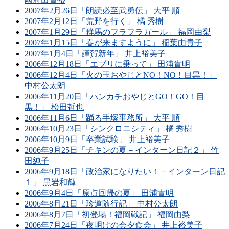
2007年2月26日「朗読必至武勇伝」 大平 順
2007年2月12日「荒野を行く」 橘 秀樹
2007年1月29日「群馬のフラフラガール」 福岡由梨
2007年1月15日「春が来ますように」 稲葉由貴子
2007年1月4日「謹賀新年」 井上裕美子
2006年12月18日「エブリに乗って」 田浦貴明
2006年12月4日「火の玉おやじとNO！NO！目黒！」
中村公太朗
2006年11月20日「ハンカチおやじとGO！GO！目
黒！」 松田哲也
2006年11月6日「踊る手塚事務所」 大平 順
2006年10月23日「シンクロニシティ」 橘 秀樹
2006年10月9日「卒業試験」 井上裕美子
2006年9月25日「チキンの夏－インターン日記２」 竹
田純子
2006年9月18日「政治家になりたい！－インターン日記
１」 黒岩和輝
2006年9月4日「原点回帰の夏」 田浦貴明
2006年8月21日「珍道随行記」 中村公太朗
2006年8月7日「初登場！福岡戦記」 福岡由梨
2006年7月24日「夜明けの会夕食会」 井上裕美子