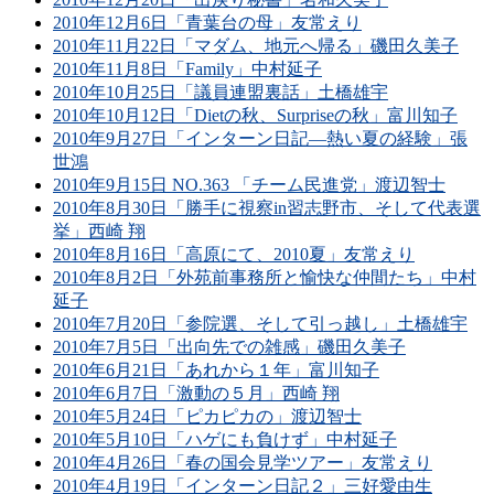
2010年12月6日「青葉台の母」友常えり
2010年11月22日「マダム、地元へ帰る」磯田久美子
2010年11月8日「Family」中村延子
2010年10月25日「議員連盟裏話」土橋雄宇
2010年10月12日「Dietの秋、Surpriseの秋」富川知子
2010年9月27日「インターン日記―熱い夏の経験」張
世鴻
2010年9月15日 NO.363 「チーム民進党」渡辺智士
2010年8月30日「勝手に視察in習志野市、そして代表選
挙」西崎 翔
2010年8月16日「高原にて、2010夏」友常えり
2010年8月2日「外苑前事務所と愉快な仲間たち」中村
延子
2010年7月20日「参院選、そして引っ越し」土橋雄宇
2010年7月5日「出向先での雑感」磯田久美子
2010年6月21日「あれから１年」富川知子
2010年6月7日「激動の５月」西崎 翔
2010年5月24日「ピカピカの」渡辺智士
2010年5月10日「ハゲにも負けず」中村延子
2010年4月26日「春の国会見学ツアー」友常えり
2010年4月19日「インターン日記２」三好愛由生