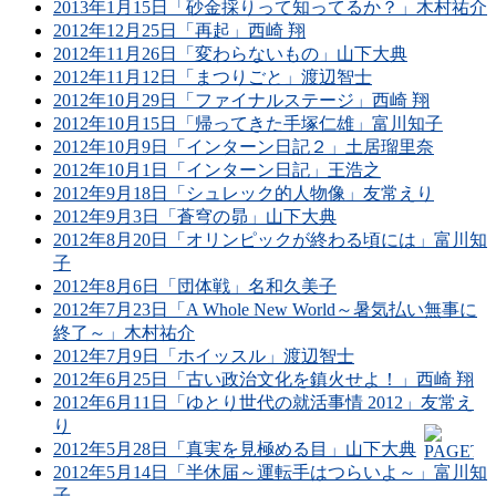
2013年1月15日「砂金採りって知ってるか？」木村祐介
2012年12月25日「再起」西崎 翔
2012年11月26日「変わらないもの」山下大典
2012年11月12日「まつりごと」渡辺智士
2012年10月29日「ファイナルステージ」西崎 翔
2012年10月15日「帰ってきた手塚仁雄」富川知子
2012年10月9日「インターン日記２」土居瑠里奈
2012年10月1日「インターン日記」王浩之
2012年9月18日「シュレック的人物像」友常えり
2012年9月3日「蒼穹の昴」山下大典
2012年8月20日「オリンピックが終わる頃には」富川知
子
2012年8月6日「団体戦」名和久美子
2012年7月23日「A Whole New World～暑気払い無事に
終了～」木村祐介
2012年7月9日「ホイッスル」渡辺智士
2012年6月25日「古い政治文化を鎮火せよ！」西崎 翔
2012年6月11日「ゆとり世代の就活事情 2012」友常え
り
2012年5月28日「真実を見極める目」山下大典
2012年5月14日「半休届～運転手はつらいよ～」富川知
子