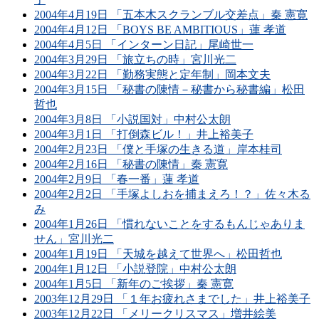
2004年4月19日 「五本木スクランブル交差点」秦 憲寛
2004年4月12日 「BOYS BE AMBITIOUS」蓮 孝道
2004年4月5日 「インターン日記」尾崎世一
2004年3月29日 「旅立ちの時」宮川光二
2004年3月22日 「勤務実態と定年制」岡本文夫
2004年3月15日 「秘書の陳情－秘書から秘書編」松田
哲也
2004年3月8日 「小説国対」中村公太朗
2004年3月1日 「打倒森ビル！」井上裕美子
2004年2月23日 「僕と手塚の生きる道」岸本桂司
2004年2月16日 「秘書の陳情」秦 憲寛
2004年2月9日 「春一番」蓮 孝道
2004年2月2日 「手塚よしおを捕まえろ！？」佐々木る
み
2004年1月26日 「慣れないことをするもんじゃありま
せん」宮川光二
2004年1月19日 「天城を越えて世界へ」松田哲也
2004年1月12日 「小説登院」中村公太朗
2004年1月5日 「新年のご挨拶」秦 憲寛
2003年12月29日 「１年お疲れさまでした」井上裕美子
2003年12月22日 「メリークリスマス」増井絵美