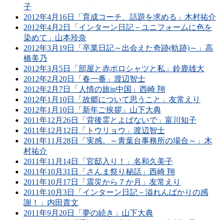
子
2012年4月16日「育成コーチ、話題を求める」木村祐介
2012年4月2日「インターン日記－ユニフォームに色を
染めて」山本玲奈
2012年3月19日「卒業日記～出会えた奇跡(軌跡)～」高
橋美乃
2012年3月5日「部屋と赤ポロシャツと私」鈴鹿雄大
2012年2月20日「春一番」渡辺智士
2012年2月7日「人情の旅in中国」西崎 翔
2012年1月10日「故郷について思うこと」友常えり
2012年1月10日「新年ご挨拶」山下大典
2011年12月26日「背後霊とよばないで」富川知子
2011年12月12日「トウリョウ」渡辺智士
2011年11月28日「実感。～青葉台事務所の場合～」木
村祐介
2011年11月14日「官邸入り！」名和久美子
2011年10月31日「さんま祭り秘話」西崎 翔
2011年10月17日「震災から７か月」友常えり
2011年10月3日「インターン日記－溢れんばかりの感
謝！」内田貴文
2011年9月20日「夢の続き」山下大典