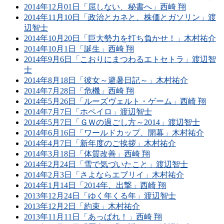
2014年12月01日「屈しない、秘書へ」西崎 翔
2014年11月10日「政治とカネと、株価とガソリン」渡
辺智士
2014年10月20日「巨大勢力を打ち負かせ！」木村祐介
2014年10月1日「誕生」西崎 翔
2014年9月6日「こおりにまつわるエトセトラ」渡辺智
士
2014年8月18日「彼女～避暑日記～」木村祐介
2014年7月28日「危機」西崎 翔
2014年5月26日「ルーズヴェルト・ゲーム」西崎 翔
2014年7月7日「ホペイロ」渡辺智士
2014年5月7日「ＧＷの過ごし方～2014」渡辺智士
2014年6月16日「ワールドカップ、開幕」木村祐介
2014年4月7日「新年度のご挨拶」木村祐介
2014年3月18日「体質改善」西崎 翔
2014年2月24日「雪で気づいたこと」渡辺智士
2014年2月3日「さよならエブリイ」木村祐介
2014年1月14日「2014年、出撃」西崎 翔
2013年12月24日「ゆく年くる年」渡辺智士
2013年12月2日「約束」木村祐介
2013年11月11日「あっぱれ！」西崎 翔