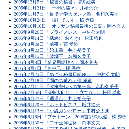
2005年12月5日 「秘書の秘書」増井絵美
2005年11月21日 「一羽の蝶々」井桁永介
2005年11月7日 「目指せ学大セレブ婚」名和久美子
2005年10月24日 「捜してます」橘 秀樹
2005年10月10日 「オジサン秘書最後の日記」岡本文夫
2005年9月26日 「プライスレス」中村公太朗
2005年9月14日 「蟋蟀(こおろぎ)」松田哲也
2005年8月29日 「前夜」蓮 孝道
2005年8月22日 「始末書」井上裕美子
2005年8月15日 「破壊王」名和久美子
2005年8月8日 「業界用語様々」岡本文夫
2005年8月1日 「お中元」橘 秀樹
2005年7月25日 「めざせ秘書日記NO.1」中村公太朗
2005年7月18日 「雨のち晴れ」蓮 孝道
2005年7月11日 「政権交代への第一歩」名和久美子
2005年7月5日 「浦島太郎はもう立てない」松田哲也
2005年6月27日 「通過点」井上裕美子
2005年6月20日 「ホットビズ？」増井絵美
2005年6月13日 「小説ガンバロー」中村公太朗
2005年6月6日 「プラトーン－2005首都決戦編」橘 秀樹
2005年5月30日 「二子玉浮世床」岡本文夫
2005年5月23日 「THE 解剖！次世代都議候補」蓮 孝道