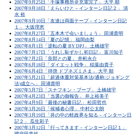
2007年9月25日「手塚事務所＠充電完了」 大平 順
2007年9月18日「えらいひと－インターン日記２」 清
水 裕
2007年9月10日「友達は両面テープ－インターン日記
１」 大坂理恵
2007年8月27日「五本木で会いましょう」 田浦貴明
2007年8月14日「夏の記憶」 福岡由梨
2007年8月1日「逆転の夏 BY DPJ」 土橋雄宇
2007年7月17日「うれし恥ずかし初日記」 富川知子
2007年7月2日「良郎との夏」 井桁永介
2007年6月18日「ダイエット戦争」 稲葉由貴子
2007年6月4日「拝啓 ドブネズミさま」 大平 順
2007年5月21日「超過体重対策基本法(通称:ジョギング
法)成立へ」 田浦貴明
2007年5月7日「スナフキン・ブーブ」 土橋雄宇
2007年4月23日「当選の御報告」 井上裕美子
2007年4月9日「最後の秘書日記」 松田哲也
2007年3月26日「候補者心理」 中村公太朗
2007年3月19日「井の中の蛙政界を知る－インターン日
記２」 瓜生彩子
2007年3月12日「行ってきます－インターン日記１」
國府田貴裕