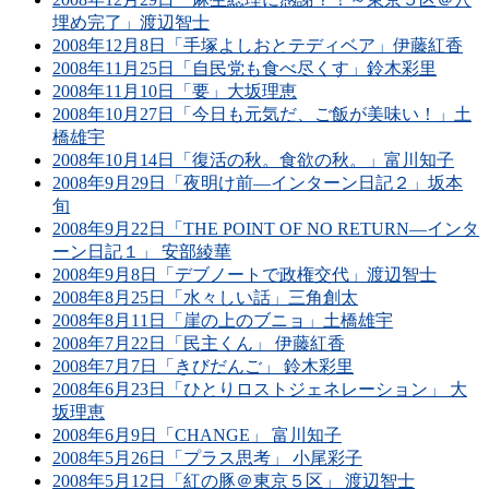
埋め完了」渡辺智士
2008年12月8日「手塚よしおとテディベア」伊藤紅香
2008年11月25日「自民党も食べ尽くす」鈴木彩里
2008年11月10日「要」大坂理恵
2008年10月27日「今日も元気だ、ご飯が美味い！」土
橋雄宇
2008年10月14日「復活の秋。食欲の秋。」富川知子
2008年9月29日「夜明け前―インターン日記２」坂本
旬
2008年9月22日「THE POINT OF NO RETURN―インタ
ーン日記１」 安部綾華
2008年9月8日「デブノートで政権交代」渡辺智士
2008年8月25日「水々しい話」三角創太
2008年8月11日「崖の上のブニョ」土橋雄宇
2008年7月22日「民主くん」 伊藤紅香
2008年7月7日「きびだんご」 鈴木彩里
2008年6月23日「ひとりロストジェネレーション」 大
坂理恵
2008年6月9日「CHANGE」 富川知子
2008年5月26日「プラス思考」 小尾彩子
2008年5月12日「紅の豚＠東京５区」 渡辺智士