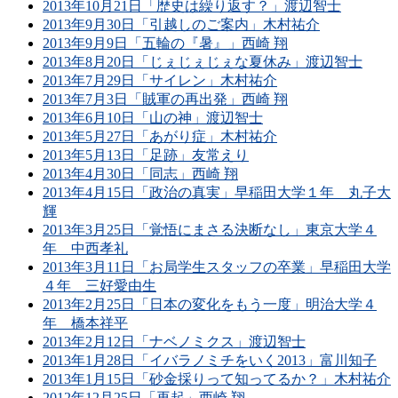
2013年10月21日「歴史は繰り返す？」渡辺智士
2013年9月30日「引越しのご案内」木村祐介
2013年9月9日「五輪の『暑』」西崎 翔
2013年8月20日「じぇじぇじぇな夏休み」渡辺智士
2013年7月29日「サイレン」木村祐介
2013年7月3日「賊軍の再出発」西崎 翔
2013年6月10日「山の神」渡辺智士
2013年5月27日「あがり症」木村祐介
2013年5月13日「足跡」友常えり
2013年4月30日「同志」西崎 翔
2013年4月15日「政治の真実」早稲田大学１年 丸子大
輝
2013年3月25日「覚悟にまさる決断なし」東京大学４
年 中西孝礼
2013年3月11日「お局学生スタッフの卒業」早稲田大学
４年 三好愛由生
2013年2月25日「日本の変化をもう一度」明治大学４
年 橋本祥平
2013年2月12日「ナベノミクス」渡辺智士
2013年1月28日「イバラノミチをいく2013」富川知子
2013年1月15日「砂金採りって知ってるか？」木村祐介
2012年12月25日「再起」西崎 翔