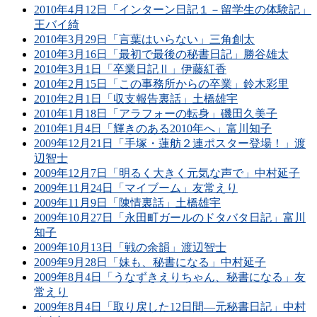
2010年4月12日「インターン日記１－留学生の体験記」
王バイ綺
2010年3月29日「言葉はいらない」三角創太
2010年3月16日「最初で最後の秘書日記」勝谷雄太
2010年3月1日「卒業日記Ⅱ」伊藤紅香
2010年2月15日「この事務所からの卒業」鈴木彩里
2010年2月1日「収支報告裏話」土橋雄宇
2010年1月18日「アラフォーの転身」磯田久美子
2010年1月4日「輝きのある2010年へ」富川知子
2009年12月21日「手塚・蓮舫２連ポスター登場！」渡
辺智士
2009年12月7日「明るく大きく元気な声で」中村延子
2009年11月24日「マイブーム」友常えり
2009年11月9日「陳情裏話」土橋雄宇
2009年10月27日「永田町ガールのドタバタ日記」富川
知子
2009年10月13日「戦の余韻」渡辺智士
2009年9月28日「妹も、秘書になる」中村延子
2009年8月4日「うなずきえりちゃん、秘書になる」友
常えり
2009年8月4日「取り戻した12日間―元秘書日記」中村