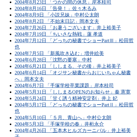
2004年8月23日 「つかの間の休息」岸本桂司
2004年8月16日 「告発！」佐々木るみ
2004年8月9日 「小説兄妹」中村公太朗
2004年8月2日 「不始末日記」岡本文夫
2004年7月26日 「お暑うございます」井上裕美子
2004年7月19日 「ちいさな熱戦」蓮 孝道
2004年7月12日 「どっちの秘書でショーPartⅢ」松田哲
也
2004年7月5日 「新風吹き込む」増井絵美
2004年6月28日 「沈黙の要塞」中村
2004年6月21日 「ししまる、その後」井上裕美子
2004年6月14日 「オジサン秘書からおじいちゃん秘書
へ」岡本文夫
2004年6月7日 「手塚学校卒業課題」岸本桂司
2004年5月31日 「ししまるOPENのお知らせ」秦 憲寛
2004年5月24日 「甘く誘う精神安定剤」井上 妃
2004年5月17日 「どっちの秘書でショーPartⅡ」松田哲
也
2004年5月10日 「５月、青山へ」中村公太朗
2004年5月3日 「手塚学校の春」井桁永介
2004年4月26日 「五本木ヒルズカーニバル」井上裕美
子