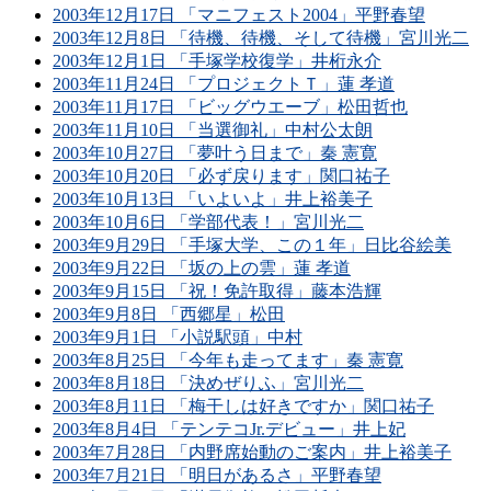
2003年12月17日 「マニフェスト2004」平野春望
2003年12月8日 「待機、待機、そして待機」宮川光二
2003年12月1日 「手塚学校復学」井桁永介
2003年11月24日 「プロジェクトＴ」蓮 孝道
2003年11月17日 「ビッグウエーブ」松田哲也
2003年11月10日 「当選御礼」中村公太朗
2003年10月27日 「夢叶う日まで」秦 憲寛
2003年10月20日 「必ず戻ります」関口祐子
2003年10月13日 「いよいよ」井上裕美子
2003年10月6日 「学部代表！」宮川光二
2003年9月29日 「手塚大学、この１年」日比谷絵美
2003年9月22日 「坂の上の雲」蓮 孝道
2003年9月15日 「祝！免許取得」藤本浩輝
2003年9月8日 「西郷星」松田
2003年9月1日 「小説駅頭」中村
2003年8月25日 「今年も走ってます」秦 憲寛
2003年8月18日 「決めぜりふ」宮川光二
2003年8月11日 「梅干しは好きですか」関口祐子
2003年8月4日 「テンテコJr.デビュー」井上妃
2003年7月28日 「内野席始動のご案内」井上裕美子
2003年7月21日 「明日があるさ」平野春望