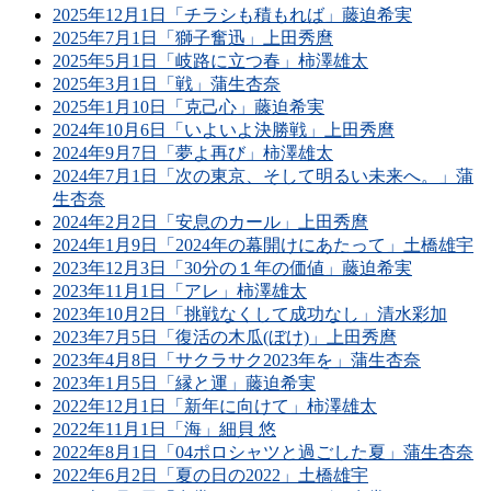
2025年12月1日「チラシも積もれば」藤迫希実
2025年7月1日「獅子奮迅」上田秀麿
2025年5月1日「岐路に立つ春」柿澤雄太
2025年3月1日「戦」蒲生杏奈
2025年1月10日「克己心」藤迫希実
2024年10月6日「いよいよ決勝戦」上田秀麿
2024年9月7日「夢よ再び」柿澤雄太
2024年7月1日「次の東京、そして明るい未来へ。」蒲
生杏奈
2024年2月2日「安息のカール」上田秀麿
2024年1月9日「2024年の幕開けにあたって」土橋雄宇
2023年12月3日「30分の１年の価値」藤迫希実
2023年11月1日「アレ」柿澤雄太
2023年10月2日「挑戦なくして成功なし」清水彩加
2023年7月5日「復活の木瓜(ぼけ)」上田秀麿
2023年4月8日「サクラサク2023年を」蒲生杏奈
2023年1月5日「縁と運」藤迫希実
2022年12月1日「新年に向けて」柿澤雄太
2022年11月1日「海」細貝 悠
2022年8月1日「04ポロシャツと過ごした夏」蒲生杏奈
2022年6月2日「夏の日の2022」土橋雄宇