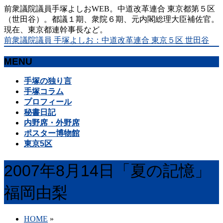
前衆議院議員手塚よしおWEB。中道改革連合 東京都第５区
（世田谷）。都議１期、衆院６期、元内閣総理大臣補佐官。
現在、東京都連幹事長など。
前衆議院議員 手塚よしお：中道改革連合 東京５区 世田谷
MENU
メ
手塚の独り言
ニ
手塚コラム
ュ
プロフィール
ー
秘書日記
を
内野席・外野席
飛
ポスター博物館
ば
東京5区
す
2007年8月14日「夏の記憶」
福岡由梨
HOME
»