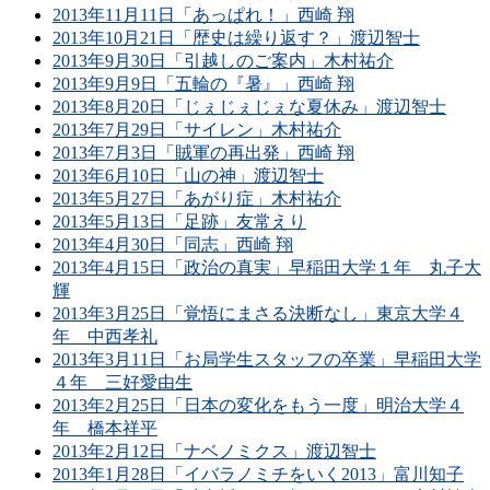
2013年11月11日「あっぱれ！」西崎 翔
2013年10月21日「歴史は繰り返す？」渡辺智士
2013年9月30日「引越しのご案内」木村祐介
2013年9月9日「五輪の『暑』」西崎 翔
2013年8月20日「じぇじぇじぇな夏休み」渡辺智士
2013年7月29日「サイレン」木村祐介
2013年7月3日「賊軍の再出発」西崎 翔
2013年6月10日「山の神」渡辺智士
2013年5月27日「あがり症」木村祐介
2013年5月13日「足跡」友常えり
2013年4月30日「同志」西崎 翔
2013年4月15日「政治の真実」早稲田大学１年 丸子大
輝
2013年3月25日「覚悟にまさる決断なし」東京大学４
年 中西孝礼
2013年3月11日「お局学生スタッフの卒業」早稲田大学
４年 三好愛由生
2013年2月25日「日本の変化をもう一度」明治大学４
年 橋本祥平
2013年2月12日「ナベノミクス」渡辺智士
2013年1月28日「イバラノミチをいく2013」富川知子