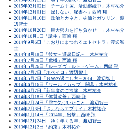
2015年02月02日「チーム手塚、活動継続中」木村祐介
2014年12月01日「屈しない、秘書へ」西崎 翔
2014年11月10日「政治とカネと、株価とガソリン」渡
辺智士
2014年10月20日「巨大勢力を打ち負かせ！」木村祐介
2014年10月1日「誕生」西崎 翔
2014年9月6日「こおりにまつわるエトセトラ」渡辺智
士
2014年8月18日「彼女～避暑日記～」木村祐介
2014年7月28日「危機」西崎 翔
2014年5月26日「ルーズヴェルト・ゲーム」西崎 翔
2014年7月7日「ホペイロ」渡辺智士
2014年5月7日「ＧＷの過ごし方～2014」渡辺智士
2014年6月16日「ワールドカップ、開幕」木村祐介
2014年4月7日「新年度のご挨拶」木村祐介
2014年3月18日「体質改善」西崎 翔
2014年2月24日「雪で気づいたこと」渡辺智士
2014年2月3日「さよならエブリイ」木村祐介
2014年1月14日「2014年、出撃」西崎 翔
2013年12月24日「ゆく年くる年」渡辺智士
2013年12月2日「約束」木村祐介