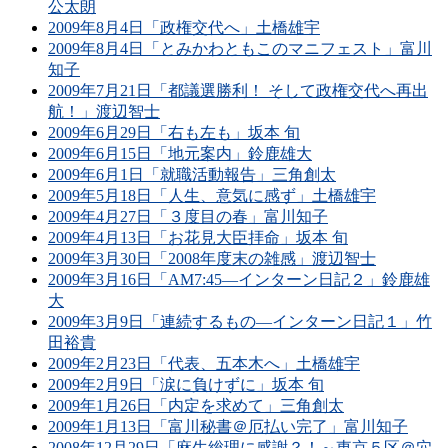
公太朗
2009年8月4日「政権交代へ」土橋雄宇
2009年8月4日「とみかわともこのマニフェスト」富川
知子
2009年7月21日「都議選勝利！ そして政権交代へ再出
航！」渡辺智士
2009年6月29日「右も左も」坂本 旬
2009年6月15日「地元案内」鈴鹿雄大
2009年6月1日「就職活動報告」三角創太
2009年5月18日「人生、意気に感ず」土橋雄宇
2009年4月27日「３度目の春」富川知子
2009年4月13日「お花見大臣拝命」坂本 旬
2009年3月30日「2008年度末の雑感」渡辺智士
2009年3月16日「AM7:45―インターン日記２」鈴鹿雄
大
2009年3月9日「連続するもの―インターン日記１」竹
田裕貴
2009年2月23日「代表、五本木へ」土橋雄宇
2009年2月9日「涙に負けずに」坂本 旬
2009年1月26日「内定を求めて」三角創太
2009年1月13日「富川秘書＠厄払い完了」富川知子
2008年12月29日「麻生総理に感謝？！～東京５区＠穴