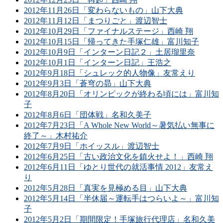
2012年11月26日「変わらないもの」山下大典
2012年11月12日「まつりごと」渡辺智士
2012年10月29日「ファイナルステージ」西崎 翔
2012年10月15日「帰ってきた手塚仁雄」富川知子
2012年10月9日「インターン日記２」土居瑠里奈
2012年10月1日「インターン日記」王浩之
2012年9月18日「シュレック的人物像」友常えり
2012年9月3日「蒼穹の昴」山下大典
2012年8月20日「オリンピックが終わる頃には」富川知
子
2012年8月6日「団体戦」名和久美子
2012年7月23日「A Whole New World～暑気払い無事に
終了～」木村祐介
2012年7月9日「ホイッスル」渡辺智士
2012年6月25日「古い政治文化を鎮火せよ！」西崎 翔
2012年6月11日「ゆとり世代の就活事情 2012」友常え
り
2012年5月28日「真実を見極める目」山下大典
2012年5月14日「半休届～運転手はつらいよ～」富川知
子
2012年5月2日「期間限定！手塚旅行代理店」名和久美