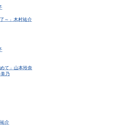
子
事に終了～」木村祐介
子
染めて」山本玲奈
橋美乃
村祐介