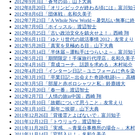
2012年9月3日「蒼穹の昴」山下大典
2012年8月20日「オリンピックが終わる頃には」富川知
2012年8月6日「団体戦」名和久美子
2012年7月23日「A Whole New World～暑気払い無
2012年7月9日「ホイッスル」渡辺智士
2012年6月25日「古い政治文化を鎮火せよ！」西崎 翔
2012年6月11日「ゆとり世代の就活事情 2012」友常えり
2012年5月28日「真実を見極める目」山下大典
2012年5月14日「半休届～運転手はつらいよ～」富川知
2012年5月2日「期間限定！手塚旅行代理店」名和久美子
2012年4月16日「育成コーチ、話題を求める」木村祐介
2012年4月2日「インターン日記－ユニフォームに色を
2012年3月19日「卒業日記～出会えた奇跡(軌跡)～」高
2012年3月5日「部屋と赤ポロシャツと私」鈴鹿雄大
2012年2月20日「春一番」渡辺智士
2012年2月7日「人情の旅in中国」西崎 翔
2012年1月10日「故郷について思うこと」友常えり
2012年1月10日「新年ご挨拶」山下大典
2011年12月26日「背後霊とよばないで」富川知子
2011年12月12日「トウリョウ」渡辺智士
2011年11月28日「実感。～青葉台事務所の場合～」木
2011年11月14日「官邸入り！」名和久美子