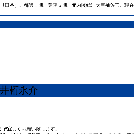
（世田谷）。都議１期、衆院６期、元内閣総理大臣補佐官。現
 井桁永介
うぞ宜しくお願い致します」