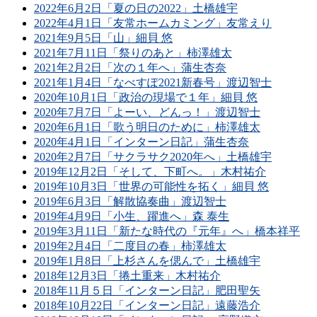
2022年6月2日「夏の日の2022」土橋雄宇
2022年4月1日「友常ホームカミング」友常えり
2021年9月5日「山」細貝 悠
2021年7月11日「祭りのあと」柿澤雄太
2021年2月2日「次の１年へ」蒲生杏奈
2021年1月4日「なべすぽ2021新春号」渡辺智士
2020年10月1日「政治の現場で１年」細貝 悠
2020年7月7日「よーい、どんっ！」渡辺智士
2020年6月1日「歌う明日のために」柿澤雄太
2020年4月1日「インターン日記」蒲生杏奈
2020年2月7日「サクラサク2020年へ」土橋雄宇
2019年12月2日「そして、下町へ。」木村祐介
2019年10月3日「世界の可能性を拓く」細貝 悠
2019年6月3日「解散協奏曲」渡辺智士
2019年4月9日「小生、躍進へ」森 泰生
2019年3月11日「新たな時代の『元年』へ」橋本祥平
2019年2月4日「二度目の春」柿澤雄太
2019年1月8日「上杉さんを偲んで」土橋雄宇
2018年12月3日「捲土重来」木村祐介
2018年11月５日「インターン日記」肥田聖矢
2018年10月22日「インターン日記」遠藤浩介