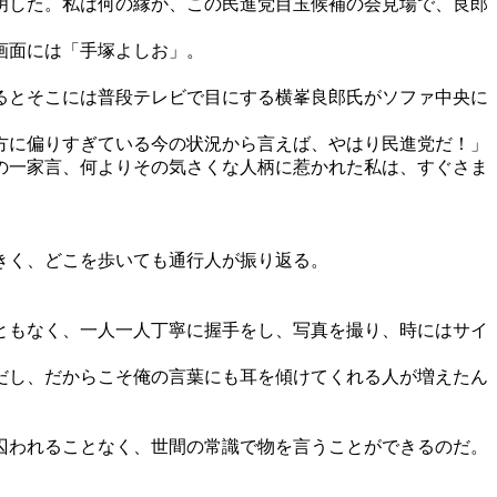
明した。私は何の縁か、この民進党目玉候補の会見場で、良郎
画面には「手塚よしお」。
るとそこには普段テレビで目にする横峯良郎氏がソファ中央に
方に偏りすぎている今の状況から言えば、やはり民進党だ！」
の一家言、何よりその気さくな人柄に惹かれた私は、すぐさま
きく、どこを歩いても通行人が振り返る。
こともなく、一人一人丁寧に握手をし、写真を撮り、時にはサイ
だし、だからこそ俺の言葉にも耳を傾けてくれる人が増えたん
。
囚われることなく、世間の常識で物を言うことができるのだ。