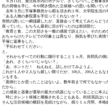
６月11日、鹿児島市内のホテルで、さくらパパこと横峯良
氏の荷物を手に、今や聞き慣れた立候補への思いを聞いてい
去年３月に手塚事務所から暇を頂き約１年。大学院生活の半
「ある人物の参院選を手伝ってくれないか？」
突然の誘いに一瞬躊躇したが、直接会って考えてみたらどう
座っていた。もちろん最初に目が行ったのは前頭部だ。
「教育と食、この大切さを一般の感覚で訴えたい。そのため
おちゃらけたテレビでの印象とは異なり、熱気を帯びた表情
手塚に返事をした。
「手伝わせてください」
と。
それからすべての行動に随行すること１ヵ月。良郎氏の側に
「あれ、さくらパパじゃない？」
「あ、ホントだ！ ねえねえ、話しかけてみようよ」
これが１人や２人なら嬉しい限りだが、100人、200人と
ンもする。
「面倒だとか思ったことはないよ。数年前まで何でもなかっ
だから」
この感覚と器量が選挙の最大の武器になっていることに本人
時にタレント候補と揶揄されることもある。街頭演説はいま
そんな注目候補の横顔を見続けながら、残り１ヵ月間、本格