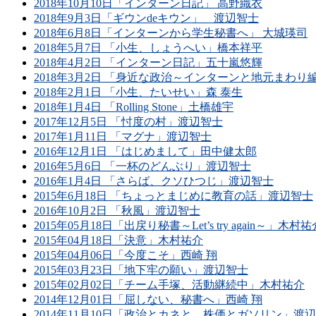
2018年10月10日「インターン日記」 高野織衣
2018年9月3日「ギウンdeキウン」 渡辺智士
2018年6月8日「インターンから学生秘書へ」 大城瑛司
2018年5月7日 「小生、しょうへい」橋本祥平
2018年4月2日 「インターン日記」五十嵐悠輝
2018年3月2日 「身近な政治～インターンと地元まわり
2018年2月1日 「小生、たいせい」森 泰生
2018年1月4日 「Rolling Stone」土橋雄宇
2017年12月5日 「忖度の村」渡辺智士
2017年1月11日 「マグナ」渡辺智士
2016年12月1日 「はじめまして」田中健太郎
2016年5月6日 「一杯のどんぶり」渡辺智士
2016年1月4日 「さらば、クソひつじ」渡辺智士
2015年6月18日 「ちょっとまじめに教育の話」渡辺智士
2016年10月2日 「秋風」渡辺智士
2015年05月18日「出戻り秘書～Let’s try again～」木村祐
2015年04月18日「決意」木村祐介
2015年04月06日「今度こそ」西崎 翔
2015年03月23日「地下牢の願い」渡辺智士
2015年02月02日「チーム手塚、活動継続中」木村祐介
2014年12月01日「屈しない、秘書へ」西崎 翔
2014年11月10日「政治とカネと、株価とガソリン」渡