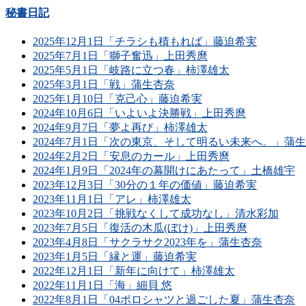
秘書日記
2025年12月1日「チラシも積もれば」藤迫希実
2025年7月1日「獅子奮迅」上田秀麿
2025年5月1日「岐路に立つ春」柿澤雄太
2025年3月1日「戦」蒲生杏奈
2025年1月10日「克己心」藤迫希実
2024年10月6日「いよいよ決勝戦」上田秀麿
2024年9月7日「夢よ再び」柿澤雄太
2024年7月1日「次の東京、そして明るい未来へ。」蒲
2024年2月2日「安息のカール」上田秀麿
2024年1月9日「2024年の幕開けにあたって」土橋雄宇
2023年12月3日「30分の１年の価値」藤迫希実
2023年11月1日「アレ」柿澤雄太
2023年10月2日「挑戦なくして成功なし」清水彩加
2023年7月5日「復活の木瓜(ぼけ)」上田秀麿
2023年4月8日「サクラサク2023年を」蒲生杏奈
2023年1月5日「縁と運」藤迫希実
2022年12月1日「新年に向けて」柿澤雄太
2022年11月1日「海」細貝 悠
2022年8月1日「04ポロシャツと過ごした夏」蒲生杏奈