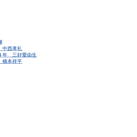
輝
年 中西孝礼
学４年 三好愛由生
年 橋本祥平