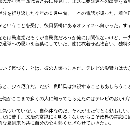
郎氏が小沢一郎代表と共に会見し、正式に参院選への出馬を表
た。
分を折り返した今年の５月中旬、一本の電話が鳴った。着信
かということを受け、後日新橋にあるオフィスへ向かった。す
ならば民進党だろうが自民党だろうが俺には関係ないけど、一
で選挙への思いを言葉にしていた。歯に衣着せぬ物言い。独特
いて気づくことは、彼の人懐っこさだ。テレビの影響力は大
もなると、少々厄介だ。だが、良郎氏は無視することもあしらう
た俺がここまで多くの人に知ってもらえたのはテレビのおかげ
は気づいていない。自然体なのだ。それがまた何とも頼もしい
だに苦手。政治の常識にも明るくないからこそ政界の常識に
的な夏到来と共に自分の心も熱くたぎらせていきたい。