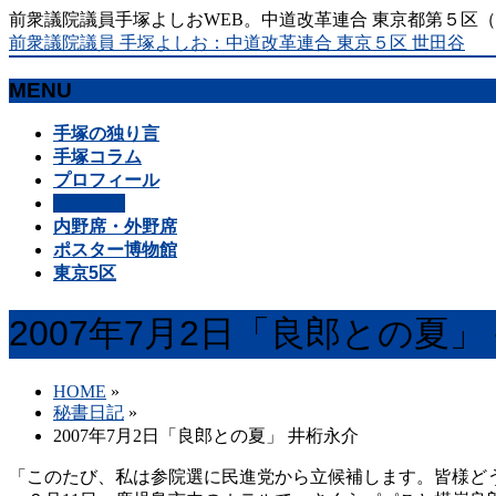
前衆議院議員手塚よしおWEB。中道改革連合 東京都第５区
前衆議院議員 手塚よしお：中道改革連合 東京５区 世田谷
MENU
メ
手塚の独り言
ニ
手塚コラム
ュ
プロフィール
ー
秘書日記
を
内野席・外野席
飛
ポスター博物館
ば
東京5区
す
2007年7月2日「良郎との夏」
HOME
»
秘書日記
»
2007年7月2日「良郎との夏」 井桁永介
「このたび、私は参院選に民進党から立候補します。皆様ど