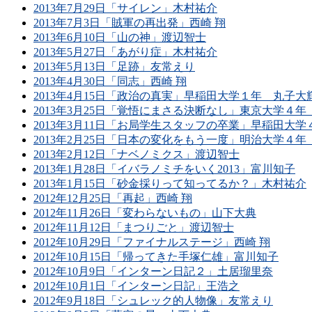
2013年7月29日「サイレン」木村祐介
2013年7月3日「賊軍の再出発」西崎 翔
2013年6月10日「山の神」渡辺智士
2013年5月27日「あがり症」木村祐介
2013年5月13日「足跡」友常えり
2013年4月30日「同志」西崎 翔
2013年4月15日「政治の真実」早稲田大学１年 丸子大
2013年3月25日「覚悟にまさる決断なし」東京大学４
2013年3月11日「お局学生スタッフの卒業」早稲田大
2013年2月25日「日本の変化をもう一度」明治大学４
2013年2月12日「ナベノミクス」渡辺智士
2013年1月28日「イバラノミチをいく2013」富川知子
2013年1月15日「砂金採りって知ってるか？」木村祐介
2012年12月25日「再起」西崎 翔
2012年11月26日「変わらないもの」山下大典
2012年11月12日「まつりごと」渡辺智士
2012年10月29日「ファイナルステージ」西崎 翔
2012年10月15日「帰ってきた手塚仁雄」富川知子
2012年10月9日「インターン日記２」土居瑠里奈
2012年10月1日「インターン日記」王浩之
2012年9月18日「シュレック的人物像」友常えり