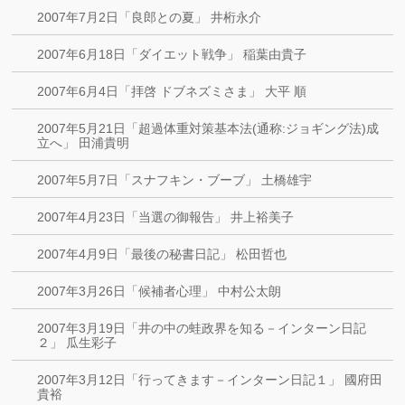
2007年7月2日「良郎との夏」 井桁永介
2007年6月18日「ダイエット戦争」 稲葉由貴子
2007年6月4日「拝啓 ドブネズミさま」 大平 順
2007年5月21日「超過体重対策基本法(通称:ジョギング法)成
立へ」 田浦貴明
2007年5月7日「スナフキン・ブーブ」 土橋雄宇
2007年4月23日「当選の御報告」 井上裕美子
2007年4月9日「最後の秘書日記」 松田哲也
2007年3月26日「候補者心理」 中村公太朗
2007年3月19日「井の中の蛙政界を知る－インターン日記
２」 瓜生彩子
2007年3月12日「行ってきます－インターン日記１」 國府田
貴裕