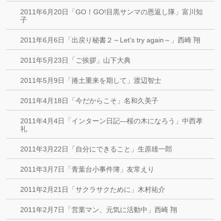
2011年6月20日「GO！GO!目黒サンマの恩返し隊」富川知
子
2011年6月6日「出戻り秘書２～Let’s try again～」西崎 翔
2011年5月23日「ご挨拶」山下大典
2011年5月9日「捲土重来を期して」渡辺智士
2011年4月18日「今だからこそ」名和久美子
2011年4月4日「インターン日記―桜の木になろう」中西孝
礼
2011年3月22日「自分にできること」生原雄一郎
2011年3月7日「青葉台小事件簿」友常えり
2011年2月21日「サクラサクために」木村祐介
2011年2月7日「営業マン、元気に活動中」西崎 翔