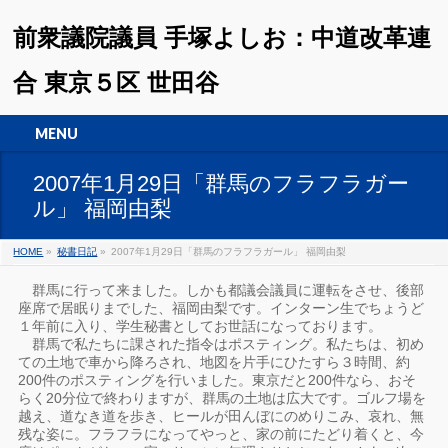
前衆議院議員 手塚よしお：中道改革連
合 東京５区 世田谷
MENU
2007年1月29日「群馬のフラフラガー
ル」 福岡由梨
HOME
»
秘書日記
»
2007年1月29日「群馬のフラフラガール」 福岡由梨
群馬に行って来ました。しかも都議会議員に運転をさせ、後部
座席で居眠りまでした、福岡由梨です。インターン生でちょうど
１年前に入り、学生秘書としてお世話になっております。
群馬で私たちに課された指令はポスティング。私たちは、初め
ての土地で車から降ろされ、地図を片手にひたすら３時間、約
200件のポスティングを行いました。東京だと200件なら、おそ
らく20分位で終わりますが、群馬の土地は広大です。ゴルフ場を
越え、道なき道を歩き、ヒールが田んぼにのめりこみ、哀れ、無
残な姿に。フラフラになってやっと、家の前にたどり着くと、今