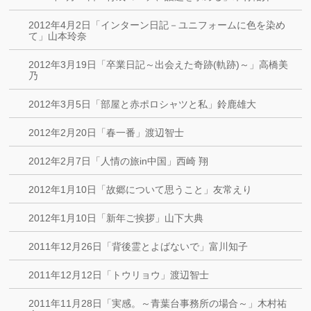
2012年4月2日「インターン日記－ユニフォームに色を染め
て」山本玲奈
2012年3月19日「卒業日記～出会えた奇跡(軌跡)～」高橋美
乃
2012年3月5日「部屋と赤ポロシャツと私」鈴鹿雄大
2012年2月20日「春一番」渡辺智士
2012年2月7日「人情の旅in中国」西崎 翔
2012年1月10日「故郷について思うこと」友常えり
2012年1月10日「新年ご挨拶」山下大典
2011年12月26日「背後霊とよばないで」富川知子
2011年12月12日「トウリョウ」渡辺智士
2011年11月28日「実感。～青葉台事務所の場合～」木村祐