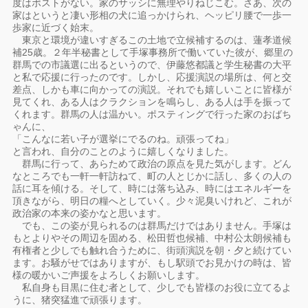
度はポストがない。家のサッシに無理やりねじこむ。さあ、次の
家はというと凄い形相の犬に追っかけられ、ヘッピリ腰で一歩一
歩家に近づく始末。
東京と環境が違いすぎるこの土地で立候補するのは、蓮孝道候
補25歳。２年半秘書として手塚事務所で働いていた彼が、郷里の
群馬での市議選に出るというので、伊藤悠都議と学生秘書の大平
と私で応援に行ったのです。しかし、応援演説の場所は、何と交
差点、しかも車に向かっての演説。それでも嬉しいことに皆様が
見てくれ、ある人はクラクションを鳴らし、ある人は手を振って
くれます。群馬の人は温かい。ポスティングで行った家のおばち
ゃんに、
「こんなに若い子が選挙にでるのね。頑張ってね」
と言われ、自分のことのように嬉しくなりました。
群馬に行って、あらためて政治の原点を見た気がします。どん
なところでも一軒一軒訪ねて、町の人とじかに話し、多くの人の
話に耳を傾ける。そして、時には落ち込み、時にはエネルギーを
頂きながら、明日の糧へとしていく。少々泥臭いけれど、これが
政治家の本来の姿かなと思います。
でも、この姿が見られるのは群馬だけではありません。手塚は
もとよりやその周辺を固める、松田哲也候補、中村公太朗候補も
有権者と少しでも触れ合うために、街頭演説を朝・夕と続けてい
ます。お騒がせではありますが、もし駅頭でお見かけの時は、皆
様の暖かいご声援をよろしくお願いします。
私自身も目黒に住む者として、少しでも皆様のお役に立てるよ
うに、猪突猛進で頑張ります。