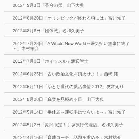
2012年9月3日「蒼穹の昴」山下大典
2012年8月20日「オリンピックが終わる頃には」富川知子
2012年8月6日「団体戦」名和久美子
2012年7月23日「A Whole New World～暑気払い無事に終了
～」木村祐介
2012年7月9日「ホイッスル」渡辺智士
2012年6月25日「古い政治文化を鎮火せよ！」西崎 翔
2012年6月11日「ゆとり世代の就活事情 2012」友常えり
2012年5月28日「真実を見極める目」山下大典
2012年5月14日「半休届～運転手はつらいよ～」富川知子
2012年5月2日「期間限定！手塚旅行代理店」名和久美子
2012年4月16日「育成コーチ、話題を求める」木村祐介