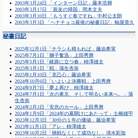
2003年3月24日 「インターン日記」藤本浩輝
2003年3月17日 「親友の帰国」岡本文夫
2003年3月10日 「もうすぐ春ですね」中村公太朗
2003年3月3日 「ヘナチョコ最後の秘書日記」軸屋貴久
秘書日記
2025年12月1日「チラシも積もれば」藤迫希実
2025年7月1日「獅子奮迅」上田秀麿
2025年5月1日「岐路に立つ春」柿澤雄太
2025年3月1日「戦」蒲生杏奈
2025年1月10日「克己心」藤迫希実
2024年10月6日「いよいよ決勝戦」上田秀麿
2024年9月7日「夢よ再び」柿澤雄太
2024年7月1日「次の東京、そして明るい未来へ。」蒲
生杏奈
2024年2月2日「安息のカール」上田秀麿
2024年1月9日「2024年の幕開けにあたって」土橋雄宇
2023年12月3日「30分の１年の価値」藤迫希実
2023年11月1日「アレ」柿澤雄太
2023年10月2日「挑戦なくして成功なし」清水彩加