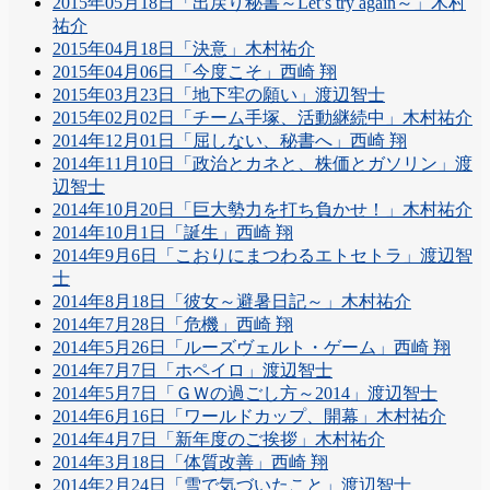
2015年05月18日「出戻り秘書～Let’s try again～」木村
祐介
2015年04月18日「決意」木村祐介
2015年04月06日「今度こそ」西崎 翔
2015年03月23日「地下牢の願い」渡辺智士
2015年02月02日「チーム手塚、活動継続中」木村祐介
2014年12月01日「屈しない、秘書へ」西崎 翔
2014年11月10日「政治とカネと、株価とガソリン」渡
辺智士
2014年10月20日「巨大勢力を打ち負かせ！」木村祐介
2014年10月1日「誕生」西崎 翔
2014年9月6日「こおりにまつわるエトセトラ」渡辺智
士
2014年8月18日「彼女～避暑日記～」木村祐介
2014年7月28日「危機」西崎 翔
2014年5月26日「ルーズヴェルト・ゲーム」西崎 翔
2014年7月7日「ホペイロ」渡辺智士
2014年5月7日「ＧＷの過ごし方～2014」渡辺智士
2014年6月16日「ワールドカップ、開幕」木村祐介
2014年4月7日「新年度のご挨拶」木村祐介
2014年3月18日「体質改善」西崎 翔
2014年2月24日「雪で気づいたこと」渡辺智士