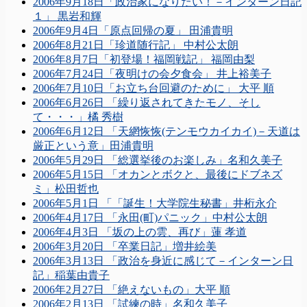
2006年9月18日「政治家になりたい！－インターン日記
１」 黒岩和輝
2006年9月4日「原点回帰の夏」 田浦貴明
2006年8月21日「珍道随行記」 中村公太朗
2006年8月7日「初登場！福岡戦記」 福岡由梨
2006年7月24日「夜明けの会夕食会」 井上裕美子
2006年7月10日「お立ち台回避のために」 大平 順
2006年6月26日 「繰り返されてきたモノ、そし
て・・・」橘 秀樹
2006年6月12日 「天網恢恢(テンモウカイカイ)－天道は
厳正という意」田浦貴明
2006年5月29日 「総選挙後のお楽しみ」名和久美子
2006年5月15日 「オカンとボクと、最後にドブネズ
ミ」松田哲也
2006年5月1日 「「誕生！大学院生秘書」井桁永介
2006年4月17日 「永田(町)パニック」中村公太朗
2006年4月3日 「坂の上の雲、再び」蓮 孝道
2006年3月20日 「卒業日記」増井絵美
2006年3月13日 「政治を身近に感じて－インターン日
記」稲葉由貴子
2006年2月27日 「絶えないもの」大平 順
2006年2月13日 「試練の時」名和久美子