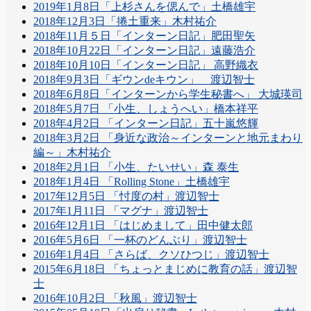
2019年1月8日「上杉さんを偲んで」土橋雄宇
2018年12月3日「捲土重来」木村祐介
2018年11月５日「インターン日記」肥田聖矢
2018年10月22日「インターン日記」遠藤浩介
2018年10月10日「インターン日記」 高野織衣
2018年9月3日「ギウンdeキウン」 渡辺智士
2018年6月8日「インターンから学生秘書へ」 大城瑛司
2018年5月7日 「小生、しょうへい」橋本祥平
2018年4月2日 「インターン日記」五十嵐悠輝
2018年3月2日 「身近な政治～インターンと地元まわり
編～」木村祐介
2018年2月1日 「小生、たいせい」森 泰生
2018年1月4日 「Rolling Stone」土橋雄宇
2017年12月5日 「忖度の村」渡辺智士
2017年1月11日 「マグナ」渡辺智士
2016年12月1日 「はじめまして」田中健太郎
2016年5月6日 「一杯のどんぶり」渡辺智士
2016年1月4日 「さらば、クソひつじ」渡辺智士
2015年6月18日 「ちょっとまじめに教育の話」渡辺智
士
2016年10月2日 「秋風」渡辺智士