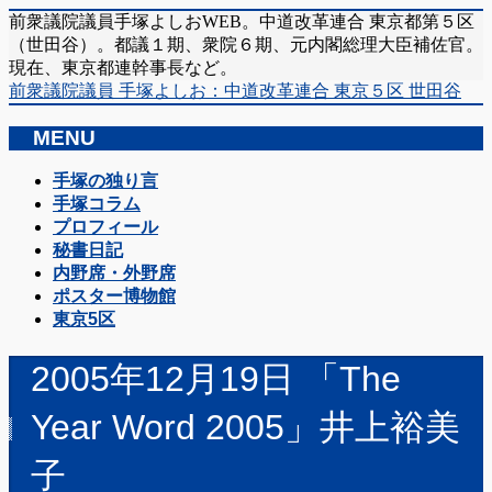
前衆議院議員手塚よしおWEB。中道改革連合 東京都第５区
（世田谷）。都議１期、衆院６期、元内閣総理大臣補佐官。
現在、東京都連幹事長など。
前衆議院議員 手塚よしお：中道改革連合 東京５区 世田谷
MENU
メ
手塚の独り言
ニ
手塚コラム
ュ
プロフィール
ー
秘書日記
を
内野席・外野席
飛
ポスター博物館
ば
東京5区
す
2005年12月19日 「The
Year Word 2005」井上裕美
子