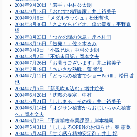
2004年9月20日 「若手」中村公太朗
2004年9月13日 「おむすび評論家」井上裕美子
2004年9月6日 「メダルラッシュ」松田哲也
2004年8月30日 「さよならビビオ、僕の青春」平野春
望
2004年8月23日 「つかの間の休息」岸本桂司
2004年8月16日 「告発！」佐々木るみ
2004年8月9日 「小説兄妹」中村公太朗
2004年8月2日 「不始末日記」岡本文夫
2004年7月26日 「お暑うございます」井上裕美子
2004年7月19日 「ちいさな熱戦」蓮 孝道
2004年7月12日 「どっちの秘書でショーPartⅢ」松田哲
也
2004年7月5日 「新風吹き込む」増井絵美
2004年6月28日 「沈黙の要塞」中村
2004年6月21日 「ししまる、その後」井上裕美子
2004年6月14日 「オジサン秘書からおじいちゃん秘書
へ」岡本文夫
2004年6月7日 「手塚学校卒業課題」岸本桂司
2004年5月31日 「ししまるOPENのお知らせ」秦 憲寛
2004年5月24日 「甘く誘う精神安定剤」井上 妃