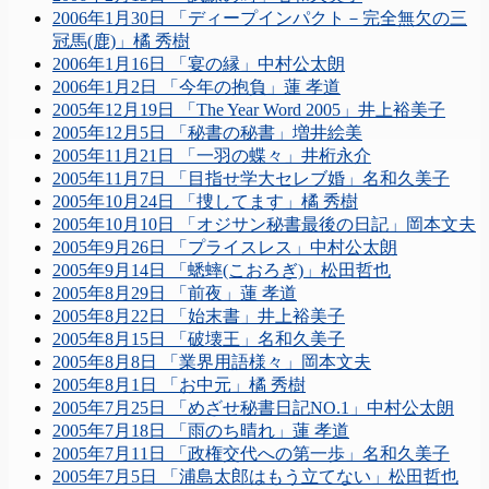
2006年1月30日 「ディープインパクト－完全無欠の三
冠馬(鹿)」橘 秀樹
2006年1月16日 「宴の縁」中村公太朗
2006年1月2日 「今年の抱負」蓮 孝道
2005年12月19日 「The Year Word 2005」井上裕美子
2005年12月5日 「秘書の秘書」増井絵美
2005年11月21日 「一羽の蝶々」井桁永介
2005年11月7日 「目指せ学大セレブ婚」名和久美子
2005年10月24日 「捜してます」橘 秀樹
2005年10月10日 「オジサン秘書最後の日記」岡本文夫
2005年9月26日 「プライスレス」中村公太朗
2005年9月14日 「蟋蟀(こおろぎ)」松田哲也
2005年8月29日 「前夜」蓮 孝道
2005年8月22日 「始末書」井上裕美子
2005年8月15日 「破壊王」名和久美子
2005年8月8日 「業界用語様々」岡本文夫
2005年8月1日 「お中元」橘 秀樹
2005年7月25日 「めざせ秘書日記NO.1」中村公太朗
2005年7月18日 「雨のち晴れ」蓮 孝道
2005年7月11日 「政権交代への第一歩」名和久美子
2005年7月5日 「浦島太郎はもう立てない」松田哲也