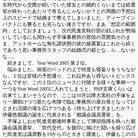
生時代から交際が続いていた彼女との婚約くらいまでは総選
挙が終わったあたりで有るんじゃないか？との周囲の予想以
上のスピードで結婚まで整えてしまいました。ディープイン
パクトにも勝るとも劣らない速さですが、まあ「想定の範囲
内」としておきましょう。次代民進党執行部の顔ぶれが勢揃
いしているにも関わらず手塚事務所の普段の雰囲気そのま
ま、アットホームな無礼講状態の彼の披露宴はこれから続く
であろう若い事務所スタッフの結婚式の範とな…ら…ないか
な…。
続きまして、Year Word 2005 第２位。
悩みました。病室のベッドの上で何度も寝返りをうちなが
ら。１位は皆様の予想通り、これ以外あり得ないトピックス
なんですが、この１位のニュースに付随する様々な事柄一つ
一つをYear Word 2005に入れてしまうと、PHP文庫くらいは
出来てしまいそうなので、ここは10月以降大黒柱の手塚をよ
り一層助けつつ新たな布陣で臨む事務所の屋台骨となってひ
ときわ活躍の場を広げつつある（持ち上げすぎましたか？）
伊藤悠都議の誕生に代表される「都議会議員選挙」を。
手塚よしおが民進党都連幹事長として陣頭指揮を執った都
議会議員選挙。「世代交代」を旗印に掲げた闘いを繰り広げ
た民進党は議席数を19から35と大きく躍進し、伊藤もこの35