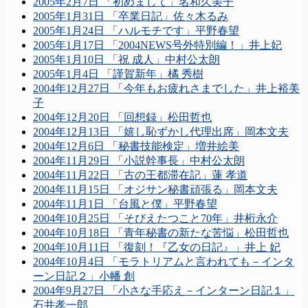
2005年2月7日 「初めまして」名和久美子
2005年1月31日 「卒業日記」佐々木るみ
2005年1月24日 「ハルモチです」平野春望
2005年1月17日 「2004NEWS号外特別編！」井上妃
2005年1月10日 「祝 成人」中村公太朗
2005年1月4日 「謹賀新年」橘 秀樹
2004年12月27日 「今年もお疲れさまでした」井上裕美
子
2004年12月20日 「回想録」松田哲也
2004年12月13日 「嬉し恥ずかし代理出席」岡本文夫
2004年12月6日 「秘書技能検定」増井絵美
2004年11月29日 「小説幹事長」中村公太朗
2004年11月22日 「古の王都滞在記」蓮 孝道
2004年11月15日 「オジサン秘書頑張る」岡本文夫
2004年11月1日 「台風と僕」平野春望
2004年10月25日 「そびえたつこと70年」井桁永介
2004年10月18日 「青年秘書の新たな苦悩」松田哲也
2004年10月11日 「復刻！『乙女の日記』」井上 妃
2004年10月4日 「モラトリアムと言われても－インタ
ーン日記２」小幡 創
2004年9月27日 「小さな手応え－インターン日記１」
石井孝一郎