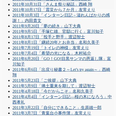
2011年10月31日「さんま祭り秘話」西崎 翔
2011年10月17日「震災から７か月」友常えり
2011年10月3日「インターン日記－溢れんばかりの感
謝！」内田貴文
2011年9月20日「夢の続き」山下大典
2011年9月5日「手塚仁雄、官邸に行く」富川知子
2011年8月17日「投手と野手」渡辺智士
2011年8月1日「継続20年とお弁当」名和久美子
2011年7月19日「トイレの神様」友常えり
2011年7月4日「希望の光になる」木村祐介
2011年6月20日「GO！GO!目黒サンマの恩返し隊」富
川知子
2011年6月6日「出戻り秘書２～Let’s try again～」西崎
翔
2011年5月23日「ご挨拶」山下大典
2011年5月9日「捲土重来を期して」渡辺智士
2011年4月18日「今だからこそ」名和久美子
2011年4月4日「インターン日記―桜の木になろう」中
西孝礼
2011年3月22日「自分にできること」生原雄一郎
2011年3月7日「青葉台小事件簿」友常えり