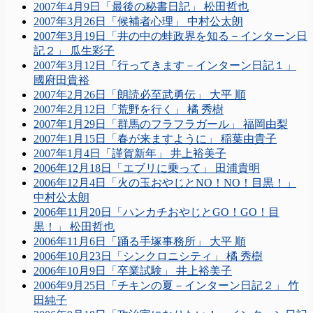
2007年4月9日「最後の秘書日記」 松田哲也
2007年3月26日「候補者心理」 中村公太朗
2007年3月19日「井の中の蛙政界を知る－インターン日
記２」 瓜生彩子
2007年3月12日「行ってきます－インターン日記１」
國府田貴裕
2007年2月26日「朗読必至武勇伝」 大平 順
2007年2月12日「荒野を行く」 橘 秀樹
2007年1月29日「群馬のフラフラガール」 福岡由梨
2007年1月15日「春が来ますように」 稲葉由貴子
2007年1月4日「謹賀新年」 井上裕美子
2006年12月18日「エブリに乗って」 田浦貴明
2006年12月4日「火の玉おやじとNO！NO！目黒！」
中村公太朗
2006年11月20日「ハンカチおやじとGO！GO！目
黒！」 松田哲也
2006年11月6日「踊る手塚事務所」 大平 順
2006年10月23日「シンクロニシティ」 橘 秀樹
2006年10月9日「卒業試験」 井上裕美子
2006年9月25日「チキンの夏－インターン日記２」 竹
田純子