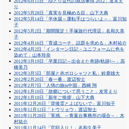
2012年6月11日「ゆとり世代の就活事情 2012」友常え
り
2012年5月28日「真実を見極める目」山下大典
2012年5月14日「半休届～運転手はつらいよ～」富川知
子
2012年5月2日「期間限定！手塚旅行代理店」名和久美
子
2012年4月16日「育成コーチ、話題を求める」木村祐介
2012年4月2日「インターン日記－ユニフォームに色を
染めて」山本玲奈
2012年3月19日「卒業日記～出会えた奇跡(軌跡)～」高
橋美乃
2012年3月5日「部屋と赤ポロシャツと私」鈴鹿雄大
2012年2月20日「春一番」渡辺智士
2012年2月7日「人情の旅in中国」西崎 翔
2012年1月10日「故郷について思うこと」友常えり
2012年1月10日「新年ご挨拶」山下大典
2011年12月26日「背後霊とよばないで」富川知子
2011年12月12日「トウリョウ」渡辺智士
2011年11月28日「実感。～青葉台事務所の場合～」木
村祐介
2011年11月14日「官邸入り！」名和久美子