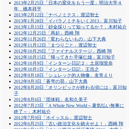
2013年2月25日「日本の変化をもう一度」明治大学４
年 橋本祥平
2013年2月12日「ナベノミクス」渡辺智士
2013年1月28日「イバラノミチをいく2013」富川知子
2013年1月15日「砂金採りって知ってるか？」木村祐介
2012年12月25日「再起」西崎 翔
2012年11月26日「変わらないもの」山下大典
2012年11月12日「まつりごと」渡辺智士
2012年10月29日「ファイナルステージ」西崎 翔
2012年10月15日「帰ってきた手塚仁雄」富川知子
2012年10月9日「インターン日記２」土居瑠里奈
2012年10月1日「インターン日記」王浩之
2012年9月18日「シュレック的人物像」友常えり
2012年9月3日「蒼穹の昴」山下大典
2012年8月20日「オリンピックが終わる頃には」富川知
子
2012年8月6日「団体戦」名和久美子
2012年7月23日「A Whole New World～暑気払い無事に
終了～」木村祐介
2012年7月9日「ホイッスル」渡辺智士
2012年6月25日「古い政治文化を鎮火せよ！」西崎 翔