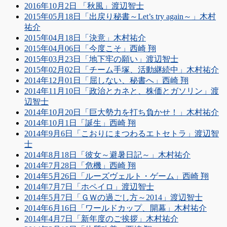
2016年10月2日 「秋風」渡辺智士
2015年05月18日「出戻り秘書～Let’s try again～」木村
祐介
2015年04月18日「決意」木村祐介
2015年04月06日「今度こそ」西崎 翔
2015年03月23日「地下牢の願い」渡辺智士
2015年02月02日「チーム手塚、活動継続中」木村祐介
2014年12月01日「屈しない、秘書へ」西崎 翔
2014年11月10日「政治とカネと、株価とガソリン」渡
辺智士
2014年10月20日「巨大勢力を打ち負かせ！」木村祐介
2014年10月1日「誕生」西崎 翔
2014年9月6日「こおりにまつわるエトセトラ」渡辺智
士
2014年8月18日「彼女～避暑日記～」木村祐介
2014年7月28日「危機」西崎 翔
2014年5月26日「ルーズヴェルト・ゲーム」西崎 翔
2014年7月7日「ホペイロ」渡辺智士
2014年5月7日「ＧＷの過ごし方～2014」渡辺智士
2014年6月16日「ワールドカップ、開幕」木村祐介
2014年4月7日「新年度のご挨拶」木村祐介