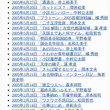
2005年6月27日 「通過点」井上裕美子
2005年6月20日 「ホットビズ？」増井絵美
2005年6月13日 「小説ガンバロー」中村公太朗
2005年6月6日 「プラトーン－2005首都決戦編」橘 秀樹
2005年5月30日 「二子玉浮世床」岡本文夫
2005年5月23日 「THE 解剖！次世代都議候補」蓮 孝道
2005年5月16日 「天国まであと何マイル」松田哲也
2005年5月9日 「勢田多谷戦国絵巻」平野春望
2005年5月2日 「国会見学担当」名和久美子
2005年4月25日 「あの日から」井上裕美子
2005年4月18日 「さわやか青年秘書日記」橘 秀樹
2005年4月11日 「小説履歴書」中村公太朗
2005年4月4日 「天使の梯子」蓮 孝道
2005年3月28日 「さらば愛するヒゲよ」岡本文夫
2005年3月21日 「ある朝僕は－インターン日記」海老
原史明
2005年3月14日 「旅立つ人へ」森本祥郎
2005年3月7日 「最終兵器ハルモチ」平野春望
2005年2月28日 「仕事納め－手塚学校業」岸本桂司
2005年2月21日 「ワクワク不惑日記」松田哲也
2005年2月14日 「仕事はじめ」井桁永介