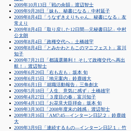
2009年10月13日「戦の余韻」渡辺智士
2009年9月28日「妹も、秘書になる」中村延子
2009年8月4日「うなずきえりちゃん、秘書になる」友
常えり
2009年8月4日「取り戻した12日間―元秘書日記」中村
公太朗
2009年8月4日「政権交代へ」土橋雄宇
2009年8月4日「とみかわともこのマニフェスト」富川
知子
2009年7月21日「都議選勝利！ そして政権交代へ再出
航！」渡辺智士
2009年6月29日「右も左も」坂本 旬
2009年6月15日「地元案内」鈴鹿雄大
2009年6月1日「就職活動報告」三角創太
2009年5月18日「人生、意気に感ず」土橋雄宇
2009年4月27日「３度目の春」富川知子
2009年4月13日「お花見大臣拝命」坂本 旬
2009年3月30日「2008年度末の雑感」渡辺智士
2009年3月16日「AM7:45―インターン日記２」鈴鹿雄
大
2009年3月9日「連続するもの―インターン日記１」竹