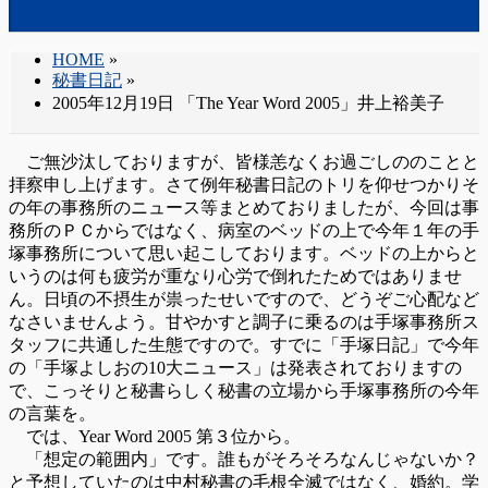
HOME
»
秘書日記
»
2005年12月19日 「The Year Word 2005」井上裕美子
ご無沙汰しておりますが、皆様恙なくお過ごしののことと
拝察申し上げます。さて例年秘書日記のトリを仰せつかりそ
の年の事務所のニュース等まとめておりましたが、今回は事
務所のＰＣからではなく、病室のベッドの上で今年１年の手
塚事務所について思い起こしております。ベッドの上からと
いうのは何も疲労が重なり心労で倒れたためではありませ
ん。日頃の不摂生が祟ったせいですので、どうぞご心配など
なさいませんよう。甘やかすと調子に乗るのは手塚事務所ス
タッフに共通した生態ですので。すでに「手塚日記」で今年
の「手塚よしおの10大ニュース」は発表されておりますの
で、こっそりと秘書らしく秘書の立場から手塚事務所の今年
の言葉を。
では、Year Word 2005 第３位から。
「想定の範囲内」です。誰もがそろそろなんじゃないか？
と予想していたのは中村秘書の毛根全滅ではなく、婚約。学