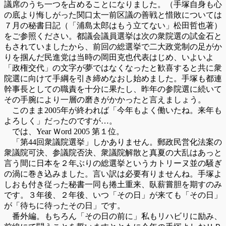
議席のうち一つを占めることになりました。（手塚自身も心
の底より悔しがった関口太一前区議の善戦と惜敗については
７月の秘書日記（「浦島太郎はもう立てない」松田哲也著）
をご参照ください。都議会議員選挙は次の衆院選の試金石と
もされていましたから、前回の総選挙で二大政党制の足がか
りを掴んだ民進党は当時の岡田克也代表はじめ、いよいよ
「政権交代」の文字が夢ではなくなったと歓喜すると共に衆
院選に向けて手綱を引き締めなおし始めました。手塚も都連
幹事長としての職責を十分に果たし、昨年の参院選に続いて
その手腕により一層の磨きがかかったと言えましょう。
このまま2005年が終われば「今年もよく働いたね。来年も
よろしく」だったのですが…。
では、Year Ｗord 2005 第１位。
「第44回衆議院選挙」しかありません。郵政民営化法案の
衆議院可決、参議院否決、衆議院解散と真夏の大乱はあっと
言う間に日本を２年ぶりの総選挙というカトリーヌ並の騒ぎ
の渦に巻き込みました。言い訳は必要有りませんね。手塚よ
しおも付き従った秘書一同も捲土重来、臥薪嘗胆を期すのみ
です。３年後、２年後、いつ「その日」が来ても「その日」
が「待ちに待ったその日」です。
番外編。もちろん「その日の前に」私もリハビリに励み、