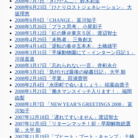
2008年7月7日「きびだんご」 鈴木彩里
2008年6月23日「ひとりロストジェネレーション」 大
坂理恵
2008年6月9日「CHANGE」 富川知子
2008年5月26日「プラス思考」 小尾彩子
2008年5月12日「紅の豚＠東京５区」 渡辺智士
2008年4月29日「未熟者」 三角創太
2008年4月14日「逆転の春＠五本木」 土橋雄宇
2008年3月31日「手塚動物園にて－インターン日記１」
川俣直道
2008年3月17日「忘れられない一言」 井桁永介
2008年3月3日「気付けば最後の秘書日記」 大平 順
2008年2月18日「卒業」 田浦貴明
2008年2月4日「永田町で会いましょう」 稲葉由貴子
2008年1月21日「働きマンスイッチ入ります！」 福岡
由梨
2008年1月7日 「NEW YEAR’S GREETINGS 2008」 富
川知子
2007年12月18日「遅れてすいません」渡辺智士
2007年12月3日「リターンマッチ！祈・早期解散総選
挙」大平 順
2007年11月19日「ブヒート・ブート・キャンプ」 土橋