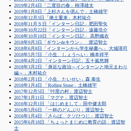
2019年2月4日「二度目の春」柿澤雄太
2019年1月8日「上杉さんを偲んで」土橋雄宇
2018年12月3日「捲土重来」木村祐介
2018年11月５日「インターン日記」肥田聖矢
2018年10月22日「インターン日記」遠藤浩介
2018年10月10日「インターン日記」 高野織衣
2018年9月3日「ギウンdeキウン」 渡辺智士
2018年6月8日「インターンから学生秘書へ」 大城瑛司
2018年5月7日 「小生、しょうへい」橋本祥平
2018年4月2日 「インターン日記」五十嵐悠輝
2018年3月2日 「身近な政治～インターンと地元まわり
編～」木村祐介
2018年2月1日 「小生、たいせい」森 泰生
2018年1月4日 「Rolling Stone」土橋雄宇
2017年12月5日 「忖度の村」渡辺智士
2017年1月11日 「マグナ」渡辺智士
2016年12月1日 「はじめまして」田中健太郎
2016年5月6日 「一杯のどんぶり」渡辺智士
2016年1月4日 「さらば、クソひつじ」渡辺智士
2015年6月18日 「ちょっとまじめに教育の話」渡辺智
士