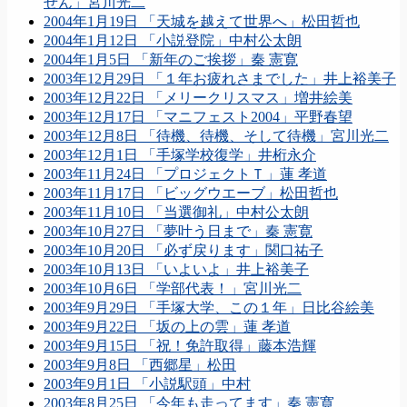
せん」宮川光二
2004年1月19日 「天城を越えて世界へ」松田哲也
2004年1月12日 「小説登院」中村公太朗
2004年1月5日 「新年のご挨拶」秦 憲寛
2003年12月29日 「１年お疲れさまでした」井上裕美子
2003年12月22日 「メリークリスマス」増井絵美
2003年12月17日 「マニフェスト2004」平野春望
2003年12月8日 「待機、待機、そして待機」宮川光二
2003年12月1日 「手塚学校復学」井桁永介
2003年11月24日 「プロジェクトＴ」蓮 孝道
2003年11月17日 「ビッグウエーブ」松田哲也
2003年11月10日 「当選御礼」中村公太朗
2003年10月27日 「夢叶う日まで」秦 憲寛
2003年10月20日 「必ず戻ります」関口祐子
2003年10月13日 「いよいよ」井上裕美子
2003年10月6日 「学部代表！」宮川光二
2003年9月29日 「手塚大学、この１年」日比谷絵美
2003年9月22日 「坂の上の雲」蓮 孝道
2003年9月15日 「祝！免許取得」藤本浩輝
2003年9月8日 「西郷星」松田
2003年9月1日 「小説駅頭」中村
2003年8月25日 「今年も走ってます」秦 憲寛