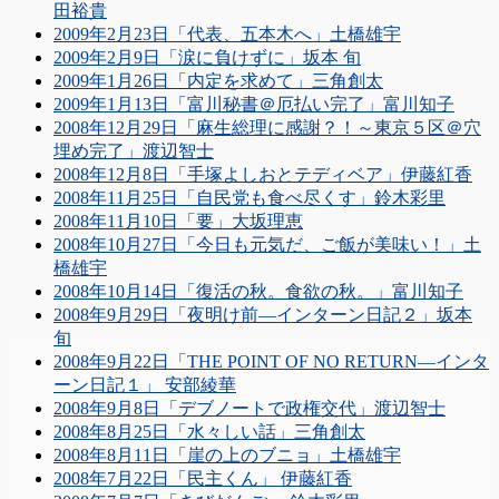
田裕貴
2009年2月23日「代表、五本木へ」土橋雄宇
2009年2月9日「涙に負けずに」坂本 旬
2009年1月26日「内定を求めて」三角創太
2009年1月13日「富川秘書＠厄払い完了」富川知子
2008年12月29日「麻生総理に感謝？！～東京５区＠穴
埋め完了」渡辺智士
2008年12月8日「手塚よしおとテディベア」伊藤紅香
2008年11月25日「自民党も食べ尽くす」鈴木彩里
2008年11月10日「要」大坂理恵
2008年10月27日「今日も元気だ、ご飯が美味い！」土
橋雄宇
2008年10月14日「復活の秋。食欲の秋。」富川知子
2008年9月29日「夜明け前―インターン日記２」坂本
旬
2008年9月22日「THE POINT OF NO RETURN―インタ
ーン日記１」 安部綾華
2008年9月8日「デブノートで政権交代」渡辺智士
2008年8月25日「水々しい話」三角創太
2008年8月11日「崖の上のブニョ」土橋雄宇
2008年7月22日「民主くん」 伊藤紅香