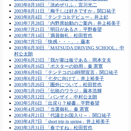
2003年8月18日 「決めぜりふ」宮川光二
2003年8月11日 「梅干しは好きですか」関口祐子
2003年8月4日 「テンテコJr.デビュー」井上妃
2003年7月28日 「内野席始動のご案内」井上裕美子
2003年7月21日 「明日があるさ」平野春望
2003年7月14日 「満員御礼」松田哲也
2003年7月7日 「快感・・・。」藤本
2003年6月30日 「MATSUDA DRIVING SCHOOL」中
村公太朗
2003年6月23日 「我が輩は板である」岡本文夫
2003年6月16日 「ポスターの効用」秦 憲寛
2003年6月9日 「テンテコの24時間宣言」関口祐子
2003年6月2日 「七夕に向けて」井上裕美子
2003年5月26日 「圏外について」松田哲也
2003年5月19日 「伝統のワラジ」藤本浩輝
2003年5月12日 「バンザイ」中村公太朗
2003年5月6日 「出戻り？秘書」平野春望
2003年4月28日 「当選御礼」秦 憲寛
2003年4月21日 「代議士お国入り～」関口祐子
2003年4月7日 「short trip in spring」井上裕美子
2003年3月31日 「春ですね」松田哲也