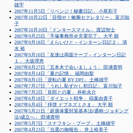
雄宇
2007年11月5日「リベンジ！秘書日記」 小尾彩子
2007年10月22日「目指せ！敏腕セクレタリー」 富川知
子
2007年10月10日「ドンキースマイル」 渡辺智士
2007年9月25日「手塚事務所＠充電完了」 大平 順
2007年9月18日「えらいひと－インターン日記２」 清
水 裕
2007年9月10日「友達は両面テープ－インターン日記
１」 大坂理恵
2007年8月27日「五本木で会いましょう」 田浦貴明
2007年8月14日「夏の記憶」 福岡由梨
2007年8月1日「逆転の夏 BY DPJ」 土橋雄宇
2007年7月17日「うれし恥ずかし初日記」 富川知子
2007年7月2日「良郎との夏」 井桁永介
2007年6月18日「ダイエット戦争」 稲葉由貴子
2007年6月4日「拝啓 ドブネズミさま」 大平 順
2007年5月21日「超過体重対策基本法(通称:ジョギング
法)成立へ」 田浦貴明
2007年5月7日「スナフキン・ブーブ」 土橋雄宇
2007年4月23日「当選の御報告」 井上裕美子