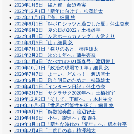
2023年1月5日「縁と運」藤迫希実
2022年12月1日「新年に向けて」柿澤雄太
2022年11月1日「海」細貝 悠
2022年8月1日「04ポロシャツと過ごした夏」蒲生杏奈
2022年6月2日「夏の日の2022」土橋雄宇
2022年4月1日「友常ホームカミング」友常えり
2021年9月5日「山」細貝 悠
2021年7月11日「祭りのあと」柿澤雄太
2021年2月2日「次の１年へ」蒲生杏奈
2021年1月4日「なべすぽ2021新春号」渡辺智士
2020年10月1日「政治の現場で１年」細貝 悠
2020年7月7日「よーい、どんっ！」渡辺智士
2020年6月1日「歌う明日のために」柿澤雄太
2020年4月1日「インターン日記」蒲生杏奈
2020年2月7日「サクラサク2020年へ」土橋雄宇
2019年12月2日「そして、下町へ。」木村祐介
2019年10月3日「世界の可能性を拓く」細貝 悠
2019年6月3日「解散協奏曲」渡辺智士
2019年4月9日「小生、躍進へ」森 泰生
2019年3月11日「新たな時代の『元年』へ」橋本祥平
2019年2月4日「二度目の春」柿澤雄太