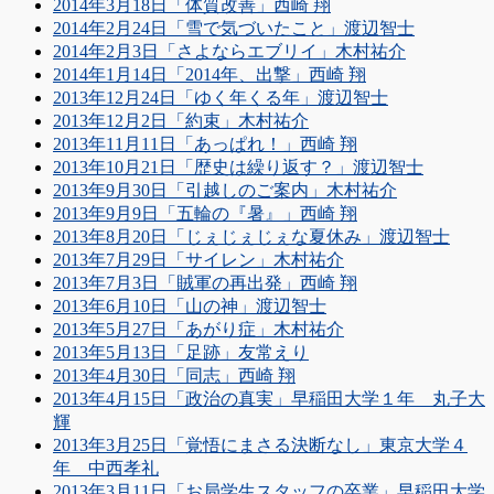
2014年3月18日「体質改善」西崎 翔
2014年2月24日「雪で気づいたこと」渡辺智士
2014年2月3日「さよならエブリイ」木村祐介
2014年1月14日「2014年、出撃」西崎 翔
2013年12月24日「ゆく年くる年」渡辺智士
2013年12月2日「約束」木村祐介
2013年11月11日「あっぱれ！」西崎 翔
2013年10月21日「歴史は繰り返す？」渡辺智士
2013年9月30日「引越しのご案内」木村祐介
2013年9月9日「五輪の『暑』」西崎 翔
2013年8月20日「じぇじぇじぇな夏休み」渡辺智士
2013年7月29日「サイレン」木村祐介
2013年7月3日「賊軍の再出発」西崎 翔
2013年6月10日「山の神」渡辺智士
2013年5月27日「あがり症」木村祐介
2013年5月13日「足跡」友常えり
2013年4月30日「同志」西崎 翔
2013年4月15日「政治の真実」早稲田大学１年 丸子大
輝
2013年3月25日「覚悟にまさる決断なし」東京大学４
年 中西孝礼
2013年3月11日「お局学生スタッフの卒業」早稲田大学