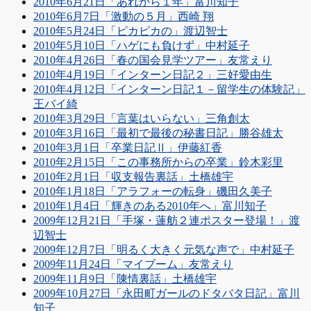
2010年6月21日「あれから１年」富川知子
2010年6月7日「激動の５月」西崎 翔
2010年5月24日「ピカピカの」渡辺智士
2010年5月10日「ハゲにも負けず」中村延子
2010年4月26日「春の国会見学ツアー」友常えり
2010年4月19日「インターン日記２」三好愛由生
2010年4月12日「インターン日記１－留学生の体験記」
王バイ綺
2010年3月29日「言葉はいらない」三角創太
2010年3月16日「最初で最後の秘書日記」勝谷雄太
2010年3月1日「卒業日記Ⅱ」伊藤紅香
2010年2月15日「この事務所からの卒業」鈴木彩里
2010年2月1日「収支報告裏話」土橋雄宇
2010年1月18日「アラフォーの転身」磯田久美子
2010年1月4日「輝きのある2010年へ」富川知子
2009年12月21日「手塚・蓮舫２連ポスター登場！」渡
辺智士
2009年12月7日「明るく大きく元気な声で」中村延子
2009年11月24日「マイブーム」友常えり
2009年11月9日「陳情裏話」土橋雄宇
2009年10月27日「永田町ガールのドタバタ日記」富川
知子