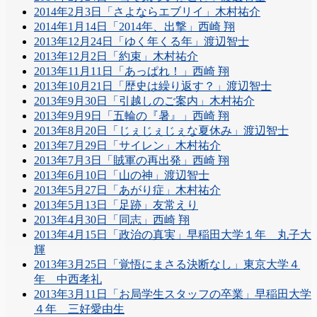
2014年2月3日「さよならエブリイ」木村祐介
2014年1月14日「2014年、出撃」西崎 翔
2013年12月24日「ゆく年くる年」渡辺智士
2013年12月2日「約束」木村祐介
2013年11月11日「あっぱれ！」西崎 翔
2013年10月21日「歴史は繰り返す？」渡辺智士
2013年9月30日「引越しのご案内」木村祐介
2013年9月9日「五輪の『暑』」西崎 翔
2013年8月20日「じぇじぇじぇな夏休み」渡辺智士
2013年7月29日「サイレン」木村祐介
2013年7月3日「賊軍の再出発」西崎 翔
2013年6月10日「山の神」渡辺智士
2013年5月27日「あがり症」木村祐介
2013年5月13日「足跡」友常えり
2013年4月30日「同志」西崎 翔
2013年4月15日「政治の真実」早稲田大学１年 丸子大
輝
2013年3月25日「覚悟にまさる決断なし」東京大学４
年 中西孝礼
2013年3月11日「お局学生スタッフの卒業」早稲田大学
４年 三好愛由生