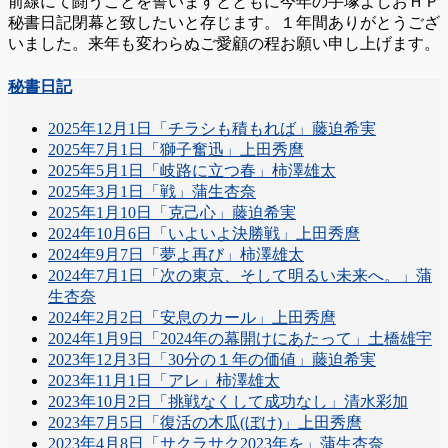
前線にて闘うことを誓いますとともに今年の手塚よしおＨＰ
秘書日記閉幕と致したいと存じます。１年間ありがとうござ
いました。来年も変わらぬご愛顧の程お願い申し上げます。
秘書日記
2025年12月1日「チラシも積もれば」藤迫希実
2025年7月1日「獅子奮迅」上田秀麿
2025年5月1日「岐路に立つ春」柿澤雄太
2025年3月1日「戦」蒲生杏奈
2025年1月10日「克己心」藤迫希実
2024年10月6日「いよいよ決勝戦」上田秀麿
2024年9月7日「夢よ再び」柿澤雄太
2024年7月1日「次の東京、そして明るい未来へ。」蒲
生杏奈
2024年2月2日「安息のカール」上田秀麿
2024年1月9日「2024年の幕開けにあたって」土橋雄宇
2023年12月3日「30分の１年の価値」藤迫希実
2023年11月1日「アレ」柿澤雄太
2023年10月2日「挑戦なくして成功なし」清水彩加
2023年7月5日「復活の木瓜(ぼけ)」上田秀麿
2023年4月8日「サクラサク2023年を」蒲生杏奈