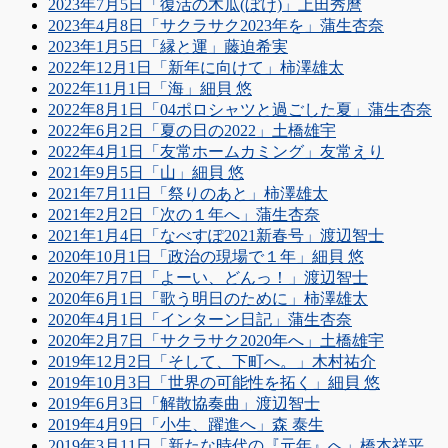
2023年7月5日「復活の木瓜(ぼけ)」上田秀麿
2023年4月8日「サクラサク2023年を」蒲生杏奈
2023年1月5日「縁と運」藤迫希実
2022年12月1日「新年に向けて」柿澤雄太
2022年11月1日「海」細貝 悠
2022年8月1日「04ポロシャツと過ごした夏」蒲生杏奈
2022年6月2日「夏の日の2022」土橋雄宇
2022年4月1日「友常ホームカミング」友常えり
2021年9月5日「山」細貝 悠
2021年7月11日「祭りのあと」柿澤雄太
2021年2月2日「次の１年へ」蒲生杏奈
2021年1月4日「なべすぽ2021新春号」渡辺智士
2020年10月1日「政治の現場で１年」細貝 悠
2020年7月7日「よーい、どんっ！」渡辺智士
2020年6月1日「歌う明日のために」柿澤雄太
2020年4月1日「インターン日記」蒲生杏奈
2020年2月7日「サクラサク2020年へ」土橋雄宇
2019年12月2日「そして、下町へ。」木村祐介
2019年10月3日「世界の可能性を拓く」細貝 悠
2019年6月3日「解散協奏曲」渡辺智士
2019年4月9日「小生、躍進へ」森 泰生
2019年3月11日「新たな時代の『元年』へ」橋本祥平