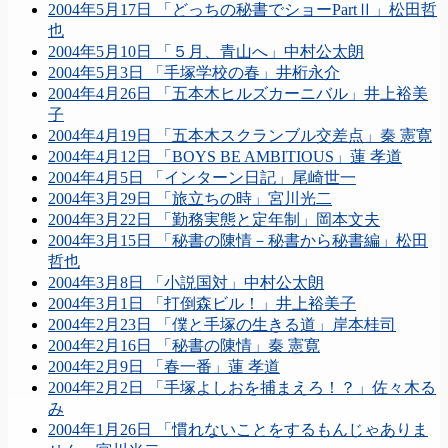
2004年5月17日 「どっちの秘書でショーPartⅡ」松田哲
也
2004年5月10日 「５月、青山へ」中村公太朗
2004年5月3日 「手塚学校の春」井桁永介
2004年4月26日 「五本木ヒルズカーニバル」井上裕美
子
2004年4月19日 「五本木スクランブル交差点」秦 憲寛
2004年4月12日 「BOYS BE AMBITIOUS」蓮 孝道
2004年4月5日 「インターン日記」尾崎世一
2004年3月29日 「旅立ちの時」宮川光二
2004年3月22日 「勤務実態と定年制」岡本文夫
2004年3月15日 「秘書の陳情－秘書から秘書編」松田
哲也
2004年3月8日 「小説国対」中村公太朗
2004年3月1日 「打倒森ビル！」井上裕美子
2004年2月23日 「僕と手塚の生きる道」岸本桂司
2004年2月16日 「秘書の陳情」秦 憲寛
2004年2月9日 「春一番」蓮 孝道
2004年2月2日 「手塚よしおを捕まえろ！？」佐々木る
み
2004年1月26日 「慣れないことをするもんじゃありま