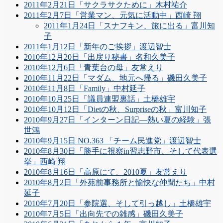
2011年2月21日「サクラサクために」木村祐介
2011年2月7日「営業マン、元気に活動中」西崎 翔
2011年1月24日「スナフキン、旅に出る」富川知
子
2011年1月12日「新年のご挨拶」渡辺智士
2010年12月20日「出戻り秘書」名和久美子
2010年12月6日「青葉台の母」友常えり
2010年11月22日「マダム、地元へ帰る」磯田久美子
2010年11月8日「Family」中村延子
2010年10月25日「議員連盟裏話」土橋雄宇
2010年10月12日「Dietの秋、Surpriseの秋」富川知子
2010年9月27日「インターン日記―熱い夏の経験」張
世鴻
2010年9月15日 NO.363 「チーム民進党」渡辺智士
2010年8月30日「勝手に視察in習志野市、そして代表選
挙」西崎 翔
2010年8月16日「高原にて、2010夏」友常えり
2010年8月2日「外苑前事務所と愉快な仲間たち」中村
延子
2010年7月20日「参院選、そして引っ越し」土橋雄宇
2010年7月5日「出向先での雑感」磯田久美子