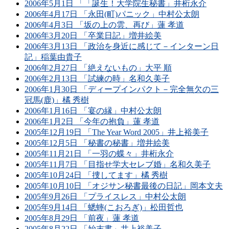
2006年5月1日 「「誕生！大学院生秘書」井桁永介
2006年4月17日 「永田(町)パニック」中村公太朗
2006年4月3日 「坂の上の雲、再び」蓮 孝道
2006年3月20日 「卒業日記」増井絵美
2006年3月13日 「政治を身近に感じて－インターン日
記」稲葉由貴子
2006年2月27日 「絶えないもの」大平 順
2006年2月13日 「試練の時」名和久美子
2006年1月30日 「ディープインパクト－完全無欠の三
冠馬(鹿)」橘 秀樹
2006年1月16日 「宴の縁」中村公太朗
2006年1月2日 「今年の抱負」蓮 孝道
2005年12月19日 「The Year Word 2005」井上裕美子
2005年12月5日 「秘書の秘書」増井絵美
2005年11月21日 「一羽の蝶々」井桁永介
2005年11月7日 「目指せ学大セレブ婚」名和久美子
2005年10月24日 「捜してます」橘 秀樹
2005年10月10日 「オジサン秘書最後の日記」岡本文夫
2005年9月26日 「プライスレス」中村公太朗
2005年9月14日 「蟋蟀(こおろぎ)」松田哲也
2005年8月29日 「前夜」蓮 孝道
2005年8月22日 「始末書」井上裕美子