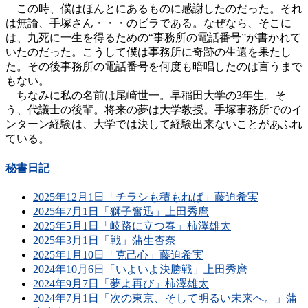
この時、僕はほんとにあるものに感謝したのだった。それ
は無論、手塚さん・・・のビラである。なぜなら、そこに
は、九死に一生を得るための“事務所の電話番号”が書かれて
いたのだった。こうして僕は事務所に奇跡の生還を果たし
た。その後事務所の電話番号を何度も暗唱したのは言うまで
もない。
ちなみに私の名前は尾崎世一。早稲田大学の3年生。そ
う、代議士の後輩。将来の夢は大学教授。手塚事務所でのイ
ンターン経験は、大学では決して経験出来ないことがあふれ
ている。
秘書日記
2025年12月1日「チラシも積もれば」藤迫希実
2025年7月1日「獅子奮迅」上田秀麿
2025年5月1日「岐路に立つ春」柿澤雄太
2025年3月1日「戦」蒲生杏奈
2025年1月10日「克己心」藤迫希実
2024年10月6日「いよいよ決勝戦」上田秀麿
2024年9月7日「夢よ再び」柿澤雄太
2024年7月1日「次の東京、そして明るい未来へ。」蒲