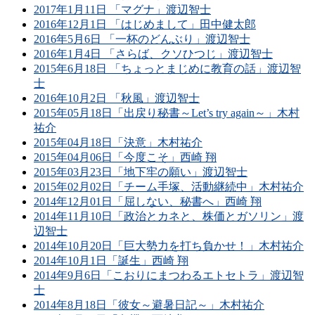
2017年1月11日 「マグナ」渡辺智士
2016年12月1日 「はじめまして」田中健太郎
2016年5月6日 「一杯のどんぶり」渡辺智士
2016年1月4日 「さらば、クソひつじ」渡辺智士
2015年6月18日 「ちょっとまじめに教育の話」渡辺智
士
2016年10月2日 「秋風」渡辺智士
2015年05月18日「出戻り秘書～Let’s try again～」木村
祐介
2015年04月18日「決意」木村祐介
2015年04月06日「今度こそ」西崎 翔
2015年03月23日「地下牢の願い」渡辺智士
2015年02月02日「チーム手塚、活動継続中」木村祐介
2014年12月01日「屈しない、秘書へ」西崎 翔
2014年11月10日「政治とカネと、株価とガソリン」渡
辺智士
2014年10月20日「巨大勢力を打ち負かせ！」木村祐介
2014年10月1日「誕生」西崎 翔
2014年9月6日「こおりにまつわるエトセトラ」渡辺智
士
2014年8月18日「彼女～避暑日記～」木村祐介