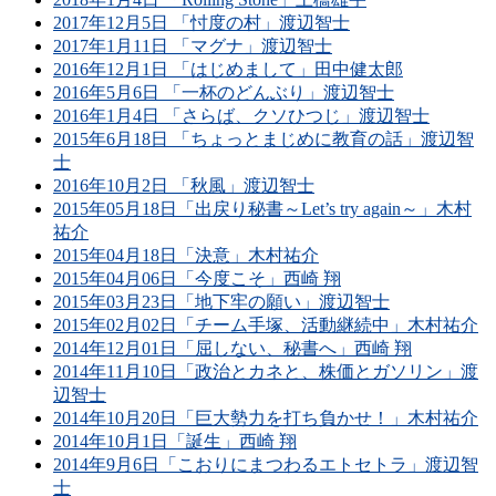
2017年12月5日 「忖度の村」渡辺智士
2017年1月11日 「マグナ」渡辺智士
2016年12月1日 「はじめまして」田中健太郎
2016年5月6日 「一杯のどんぶり」渡辺智士
2016年1月4日 「さらば、クソひつじ」渡辺智士
2015年6月18日 「ちょっとまじめに教育の話」渡辺智
士
2016年10月2日 「秋風」渡辺智士
2015年05月18日「出戻り秘書～Let’s try again～」木村
祐介
2015年04月18日「決意」木村祐介
2015年04月06日「今度こそ」西崎 翔
2015年03月23日「地下牢の願い」渡辺智士
2015年02月02日「チーム手塚、活動継続中」木村祐介
2014年12月01日「屈しない、秘書へ」西崎 翔
2014年11月10日「政治とカネと、株価とガソリン」渡
辺智士
2014年10月20日「巨大勢力を打ち負かせ！」木村祐介
2014年10月1日「誕生」西崎 翔
2014年9月6日「こおりにまつわるエトセトラ」渡辺智
士