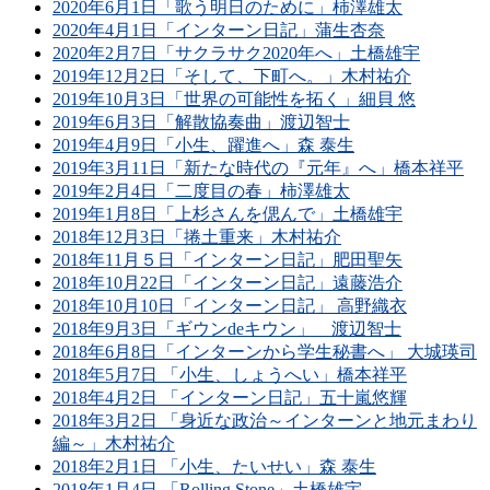
2020年6月1日「歌う明日のために」柿澤雄太
2020年4月1日「インターン日記」蒲生杏奈
2020年2月7日「サクラサク2020年へ」土橋雄宇
2019年12月2日「そして、下町へ。」木村祐介
2019年10月3日「世界の可能性を拓く」細貝 悠
2019年6月3日「解散協奏曲」渡辺智士
2019年4月9日「小生、躍進へ」森 泰生
2019年3月11日「新たな時代の『元年』へ」橋本祥平
2019年2月4日「二度目の春」柿澤雄太
2019年1月8日「上杉さんを偲んで」土橋雄宇
2018年12月3日「捲土重来」木村祐介
2018年11月５日「インターン日記」肥田聖矢
2018年10月22日「インターン日記」遠藤浩介
2018年10月10日「インターン日記」 高野織衣
2018年9月3日「ギウンdeキウン」 渡辺智士
2018年6月8日「インターンから学生秘書へ」 大城瑛司
2018年5月7日 「小生、しょうへい」橋本祥平
2018年4月2日 「インターン日記」五十嵐悠輝
2018年3月2日 「身近な政治～インターンと地元まわり
編～」木村祐介
2018年2月1日 「小生、たいせい」森 泰生
2018年1月4日 「Rolling Stone」土橋雄宇