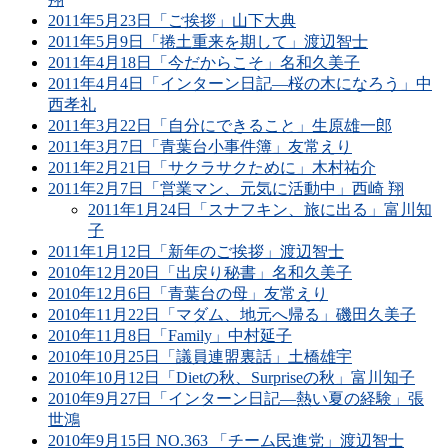
2011年5月23日「ご挨拶」山下大典
2011年5月9日「捲土重来を期して」渡辺智士
2011年4月18日「今だからこそ」名和久美子
2011年4月4日「インターン日記―桜の木になろう」中
西孝礼
2011年3月22日「自分にできること」生原雄一郎
2011年3月7日「青葉台小事件簿」友常えり
2011年2月21日「サクラサクために」木村祐介
2011年2月7日「営業マン、元気に活動中」西崎 翔
2011年1月24日「スナフキン、旅に出る」富川知
子
2011年1月12日「新年のご挨拶」渡辺智士
2010年12月20日「出戻り秘書」名和久美子
2010年12月6日「青葉台の母」友常えり
2010年11月22日「マダム、地元へ帰る」磯田久美子
2010年11月8日「Family」中村延子
2010年10月25日「議員連盟裏話」土橋雄宇
2010年10月12日「Dietの秋、Surpriseの秋」富川知子
2010年9月27日「インターン日記―熱い夏の経験」張
世鴻
2010年9月15日 NO.363 「チーム民進党」渡辺智士