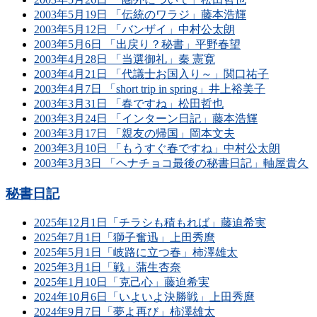
2003年5月19日 「伝統のワラジ」藤本浩輝
2003年5月12日 「バンザイ」中村公太朗
2003年5月6日 「出戻り？秘書」平野春望
2003年4月28日 「当選御礼」秦 憲寛
2003年4月21日 「代議士お国入り～」関口祐子
2003年4月7日 「short trip in spring」井上裕美子
2003年3月31日 「春ですね」松田哲也
2003年3月24日 「インターン日記」藤本浩輝
2003年3月17日 「親友の帰国」岡本文夫
2003年3月10日 「もうすぐ春ですね」中村公太朗
2003年3月3日 「ヘナチョコ最後の秘書日記」軸屋貴久
秘書日記
2025年12月1日「チラシも積もれば」藤迫希実
2025年7月1日「獅子奮迅」上田秀麿
2025年5月1日「岐路に立つ春」柿澤雄太
2025年3月1日「戦」蒲生杏奈
2025年1月10日「克己心」藤迫希実
2024年10月6日「いよいよ決勝戦」上田秀麿
2024年9月7日「夢よ再び」柿澤雄太