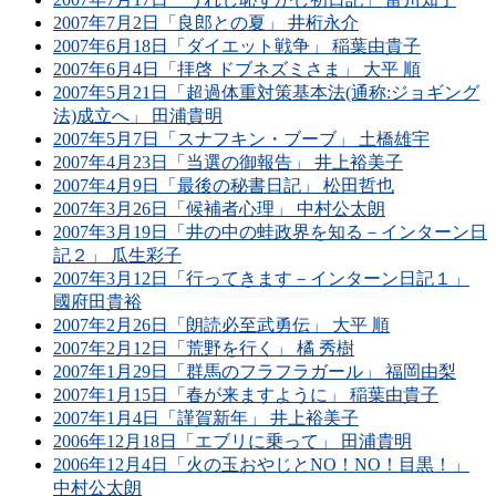
2007年7月2日「良郎との夏」 井桁永介
2007年6月18日「ダイエット戦争」 稲葉由貴子
2007年6月4日「拝啓 ドブネズミさま」 大平 順
2007年5月21日「超過体重対策基本法(通称:ジョギング
法)成立へ」 田浦貴明
2007年5月7日「スナフキン・ブーブ」 土橋雄宇
2007年4月23日「当選の御報告」 井上裕美子
2007年4月9日「最後の秘書日記」 松田哲也
2007年3月26日「候補者心理」 中村公太朗
2007年3月19日「井の中の蛙政界を知る－インターン日
記２」 瓜生彩子
2007年3月12日「行ってきます－インターン日記１」
國府田貴裕
2007年2月26日「朗読必至武勇伝」 大平 順
2007年2月12日「荒野を行く」 橘 秀樹
2007年1月29日「群馬のフラフラガール」 福岡由梨
2007年1月15日「春が来ますように」 稲葉由貴子
2007年1月4日「謹賀新年」 井上裕美子
2006年12月18日「エブリに乗って」 田浦貴明
2006年12月4日「火の玉おやじとNO！NO！目黒！」
中村公太朗