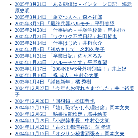
2005年3月21日 「ある朝僕は－インターン日記」海老
原史明
2005年3月14日 「旅立つ人へ」森本祥郎
2005年3月7日 「最終兵器ハルモチ」平野春望
2005年2月28日 「仕事納め－手塚学校業」岸本桂司
2005年2月21日 「ワクワク不惑日記」松田哲也
2005年2月14日 「仕事はじめ」井桁永介
2005年2月7日 「初めまして」名和久美子
2005年1月31日 「卒業日記」佐々木るみ
2005年1月24日 「ハルモチです」平野春望
2005年1月17日 「2004NEWS号外特別編！」井上妃
2005年1月10日 「祝 成人」中村公太朗
2005年1月4日 「謹賀新年」橘 秀樹
2004年12月27日 「今年もお疲れさまでした」井上裕美
子
2004年12月20日 「回想録」松田哲也
2004年12月13日 「嬉し恥ずかし代理出席」岡本文夫
2004年12月6日 「秘書技能検定」増井絵美
2004年11月29日 「小説幹事長」中村公太朗
2004年11月22日 「古の王都滞在記」蓮 孝道
2004年11月15日 「オジサン秘書頑張る」岡本文夫