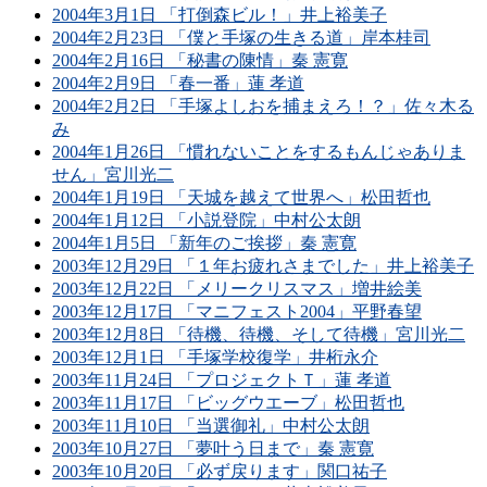
2004年3月1日 「打倒森ビル！」井上裕美子
2004年2月23日 「僕と手塚の生きる道」岸本桂司
2004年2月16日 「秘書の陳情」秦 憲寛
2004年2月9日 「春一番」蓮 孝道
2004年2月2日 「手塚よしおを捕まえろ！？」佐々木る
み
2004年1月26日 「慣れないことをするもんじゃありま
せん」宮川光二
2004年1月19日 「天城を越えて世界へ」松田哲也
2004年1月12日 「小説登院」中村公太朗
2004年1月5日 「新年のご挨拶」秦 憲寛
2003年12月29日 「１年お疲れさまでした」井上裕美子
2003年12月22日 「メリークリスマス」増井絵美
2003年12月17日 「マニフェスト2004」平野春望
2003年12月8日 「待機、待機、そして待機」宮川光二
2003年12月1日 「手塚学校復学」井桁永介
2003年11月24日 「プロジェクトＴ」蓮 孝道
2003年11月17日 「ビッグウエーブ」松田哲也
2003年11月10日 「当選御礼」中村公太朗
2003年10月27日 「夢叶う日まで」秦 憲寛
2003年10月20日 「必ず戻ります」関口祐子