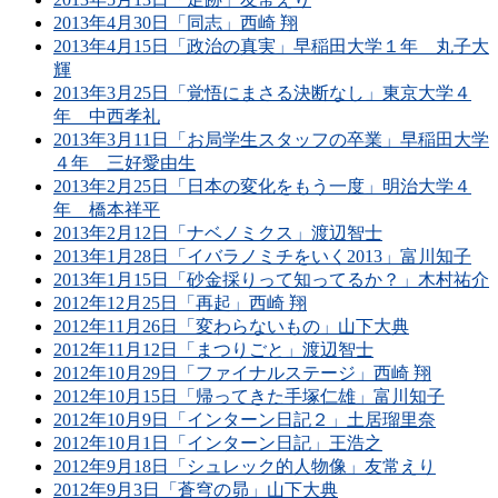
2013年4月30日「同志」西崎 翔
2013年4月15日「政治の真実」早稲田大学１年 丸子大
輝
2013年3月25日「覚悟にまさる決断なし」東京大学４
年 中西孝礼
2013年3月11日「お局学生スタッフの卒業」早稲田大学
４年 三好愛由生
2013年2月25日「日本の変化をもう一度」明治大学４
年 橋本祥平
2013年2月12日「ナベノミクス」渡辺智士
2013年1月28日「イバラノミチをいく2013」富川知子
2013年1月15日「砂金採りって知ってるか？」木村祐介
2012年12月25日「再起」西崎 翔
2012年11月26日「変わらないもの」山下大典
2012年11月12日「まつりごと」渡辺智士
2012年10月29日「ファイナルステージ」西崎 翔
2012年10月15日「帰ってきた手塚仁雄」富川知子
2012年10月9日「インターン日記２」土居瑠里奈
2012年10月1日「インターン日記」王浩之
2012年9月18日「シュレック的人物像」友常えり
2012年9月3日「蒼穹の昴」山下大典