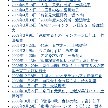
2009年5月18日「人生、意気に感ず」土橋雄宇
2009年4月27日「３度目の春」富川知子
2009年4月13日「お花見大臣拝命」坂本 旬
2009年3月30日「2008年度末の雑感」渡辺智士
2009年3月16日「AM7:45―インターン日記２」鈴鹿雄
大
2009年3月9日「連続するもの―インターン日記１」竹
田裕貴
2009年2月23日「代表、五本木へ」土橋雄宇
2009年2月9日「涙に負けずに」坂本 旬
2009年1月26日「内定を求めて」三角創太
2009年1月13日「富川秘書＠厄払い完了」富川知子
2008年12月29日「麻生総理に感謝？！～東京５区＠穴
埋め完了」渡辺智士
2008年12月8日「手塚よしおとテディベア」伊藤紅香
2008年11月25日「自民党も食べ尽くす」鈴木彩里
2008年11月10日「要」大坂理恵
2008年10月27日「今日も元気だ、ご飯が美味い！」土
橋雄宇
2008年10月14日「復活の秋。食欲の秋。」富川知子
2008年9月29日「夜明け前―インターン日記２」坂本