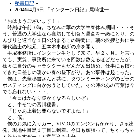
秘書日記
»
2004年4月5日 「インターン日記」尾崎世一
「おはようございます！」
時刻は午前10時。ちなみに華の大学生春休み期間・・・そ
う、普通の大学生なら寝坊して朝食と昼食を一緒にとり、の
んびりと適当な１日の始まるこの時間に、朝の挨拶と共に手
塚代議士の地元、五本木事務所の扉を開く。
手塚事務所にインターン生として来て、早２ヶ月。と言っ
ても、実質、事務所に来ている回数は数えるほどだったが、
徐々に自分のキャラクターもだんだん出始め、仕事にも慣れ
てきた日差しの暖かい春の昼下がり。あの事件は起こった。
僕は、先輩秘書さんと共に、タウンミーティングのビラの
ポスティングに向かおうとしていた。その時のあの言葉は今
でも忘れない・・・。
「今日はかなり暖かくなるらしいぞ」
と、半そでの宮川秘書。
「じゃあ上着は要らないですよね！」
と、僕。
僕のお気に入りカー、VIVIOのエンジンもかかり、さぁ出
発。現地中目黒１丁目に到着。今日も頑張って、ちゃっちゃ
と終わらすぞー！と意気込み十分。