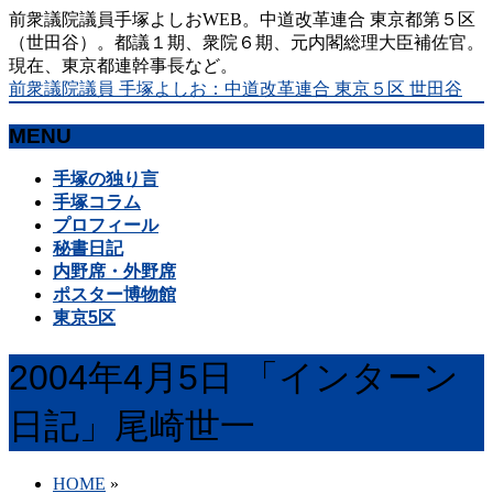
前衆議院議員手塚よしおWEB。中道改革連合 東京都第５区
（世田谷）。都議１期、衆院６期、元内閣総理大臣補佐官。
現在、東京都連幹事長など。
前衆議院議員 手塚よしお：中道改革連合 東京５区 世田谷
MENU
メ
手塚の独り言
ニ
手塚コラム
ュ
プロフィール
ー
秘書日記
を
内野席・外野席
飛
ポスター博物館
ば
東京5区
す
2004年4月5日 「インターン
日記」尾崎世一
HOME
»