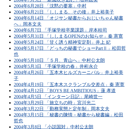
2004年6月28日 「沈黙の要塞」中村
2004年6月21日 「ししまる、その後」井上裕美子
2004年6月14日 「オジサン秘書からおじいちゃん秘書
へ」岡本文夫
2004年6月7日 「手塚学校卒業課題」岸本桂司
2004年5月31日 「ししまるOPENのお知らせ」秦 憲寛
2004年5月24日 「甘く誘う精神安定剤」井上 妃
2004年5月17日 「どっちの秘書でショーPartⅡ」松田哲
也
2004年5月10日 「５月、青山へ」中村公太朗
2004年5月3日 「手塚学校の春」井桁永介
2004年4月26日 「五本木ヒルズカーニバル」井上裕美
子
2004年4月19日 「五本木スクランブル交差点」秦 憲寛
2004年4月12日 「BOYS BE AMBITIOUS」蓮 孝道
2004年4月5日 「インターン日記」尾崎世一
2004年3月29日 「旅立ちの時」宮川光二
2004年3月22日 「勤務実態と定年制」岡本文夫
2004年3月15日 「秘書の陳情－秘書から秘書編」松田
哲也
2004年3月8日 「小説国対」中村公太朗