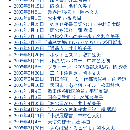
2005年8月15日 「破壊王」名和久美子
2005年8月8日 「業界用語様々」岡本文夫
2005年8月1日 「お中元」橘 秀樹
2005年7月25日 「めざせ秘書日記NO.1」中村公太朗
2005年7月18日 「雨のち晴れ」蓮 孝道
2005年7月11日 「政権交代への第一歩」名和久美子
2005年7月5日 「浦島太郎はもう立てない」松田哲也
2005年6月27日 「通過点」井上裕美子
2005年6月20日 「ホットビズ？」増井絵美
2005年6月13日 「小説ガンバロー」中村公太朗
2005年6月6日 「プラトーン－2005首都決戦編」橘 秀樹
2005年5月30日 「二子玉浮世床」岡本文夫
2005年5月23日 「THE 解剖！次世代都議候補」蓮 孝道
2005年5月16日 「天国まであと何マイル」松田哲也
2005年5月9日 「勢田多谷戦国絵巻」平野春望
2005年5月2日 「国会見学担当」名和久美子
2005年4月25日 「あの日から」井上裕美子
2005年4月18日 「さわやか青年秘書日記」橘 秀樹
2005年4月11日 「小説履歴書」中村公太朗
2005年4月4日 「天使の梯子」蓮 孝道
2005年3月28日 「さらば愛するヒゲよ」岡本文夫