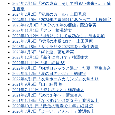
2024年7月1日「次の東京、そして明るい未来へ。」蒲
生杏奈
2024年2月2日「安息のカール」上田秀麿
2024年1月9日「2024年の幕開けにあたって」土橋雄宇
2023年12月3日「30分の１年の価値」藤迫希実
2023年11月1日「アレ」柿澤雄太
2023年10月2日「挑戦なくして成功なし」清水彩加
2023年7月5日「復活の木瓜(ぼけ)」上田秀麿
2023年4月8日「サクラサク2023年を」蒲生杏奈
2023年1月5日「縁と運」藤迫希実
2022年12月1日「新年に向けて」柿澤雄太
2022年11月1日「海」細貝 悠
2022年8月1日「04ポロシャツと過ごした夏」蒲生杏奈
2022年6月2日「夏の日の2022」土橋雄宇
2022年4月1日「友常ホームカミング」友常えり
2021年9月5日「山」細貝 悠
2021年7月11日「祭りのあと」柿澤雄太
2021年2月2日「次の１年へ」蒲生杏奈
2021年1月4日「なべすぽ2021新春号」渡辺智士
2020年10月1日「政治の現場で１年」細貝 悠
2020年7月7日「よーい、どんっ！」渡辺智士