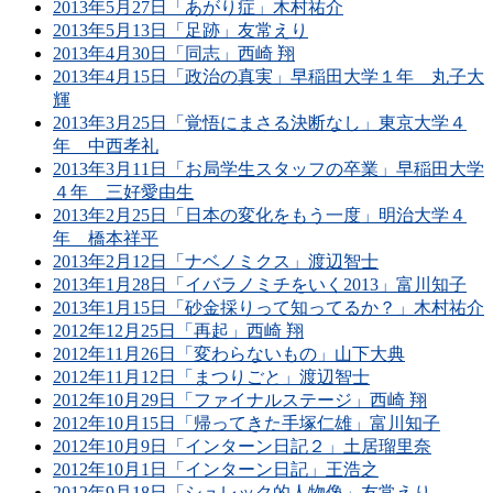
2013年5月27日「あがり症」木村祐介
2013年5月13日「足跡」友常えり
2013年4月30日「同志」西崎 翔
2013年4月15日「政治の真実」早稲田大学１年 丸子大
輝
2013年3月25日「覚悟にまさる決断なし」東京大学４
年 中西孝礼
2013年3月11日「お局学生スタッフの卒業」早稲田大学
４年 三好愛由生
2013年2月25日「日本の変化をもう一度」明治大学４
年 橋本祥平
2013年2月12日「ナベノミクス」渡辺智士
2013年1月28日「イバラノミチをいく2013」富川知子
2013年1月15日「砂金採りって知ってるか？」木村祐介
2012年12月25日「再起」西崎 翔
2012年11月26日「変わらないもの」山下大典
2012年11月12日「まつりごと」渡辺智士
2012年10月29日「ファイナルステージ」西崎 翔
2012年10月15日「帰ってきた手塚仁雄」富川知子
2012年10月9日「インターン日記２」土居瑠里奈
2012年10月1日「インターン日記」王浩之
2012年9月18日「シュレック的人物像」友常えり