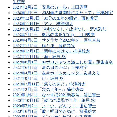
生杏奈
2024年2月2日「安息のカール」上田秀麿
2024年1月9日「2024年の幕開けにあたって」土橋雄宇
2023年12月3日「30分の１年の価値」藤迫希実
2023年11月1日「アレ」柿澤雄太
2023年10月2日「挑戦なくして成功なし」清水彩加
2023年7月5日「復活の木瓜(ぼけ)」上田秀麿
2023年4月8日「サクラサク2023年を」蒲生杏奈
2023年1月5日「縁と運」藤迫希実
2022年12月1日「新年に向けて」柿澤雄太
2022年11月1日「海」細貝 悠
2022年8月1日「04ポロシャツと過ごした夏」蒲生杏奈
2022年6月2日「夏の日の2022」土橋雄宇
2022年4月1日「友常ホームカミング」友常えり
2021年9月5日「山」細貝 悠
2021年7月11日「祭りのあと」柿澤雄太
2021年2月2日「次の１年へ」蒲生杏奈
2021年1月4日「なべすぽ2021新春号」渡辺智士
2020年10月1日「政治の現場で１年」細貝 悠
2020年7月7日「よーい、どんっ！」渡辺智士
2020年6月1日「歌う明日のために」柿澤雄太
2020年4月1日「インターン日記」蒲生杏奈