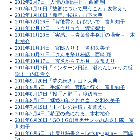
2012年2月7日「人情の旅in中国」西崎 翔
2012年1月10日「故郷について思うこと」友常えり
2012年1月10日「新年ご挨拶」山下大典
2011年12月26日「背後霊とよばないで」富川知子
2011年12月12日「トウリョウ」渡辺智士
2011年11月28日「実感。～青葉台事務所の場合～」木
村祐介
2011年11月14日「官邸入り！」名和久美子
2011年10月31日「さんま祭り秘話」西崎 翔
2011年10月17日「震災から７か月」友常えり
2011年10月3日「インターン日記－溢れんばかりの感
謝！」内田貴文
2011年9月20日「夢の続き」山下大典
2011年9月5日「手塚仁雄、官邸に行く」富川知子
2011年8月17日「投手と野手」渡辺智士
2011年8月1日「継続20年とお弁当」名和久美子
2011年7月19日「トイレの神様」友常えり
2011年7月4日「希望の光になる」木村祐介
2011年6月20日「GO！GO!目黒サンマの恩返し隊」富
川知子
2011年6月6日「出戻り秘書２～Let’s try again～」西崎
翔