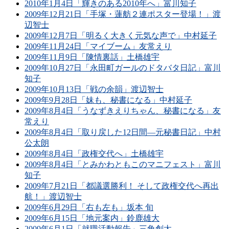
2010年1月4日「輝きのある2010年へ」富川知子
2009年12月21日「手塚・蓮舫２連ポスター登場！」渡
辺智士
2009年12月7日「明るく大きく元気な声で」中村延子
2009年11月24日「マイブーム」友常えり
2009年11月9日「陳情裏話」土橋雄宇
2009年10月27日「永田町ガールのドタバタ日記」富川
知子
2009年10月13日「戦の余韻」渡辺智士
2009年9月28日「妹も、秘書になる」中村延子
2009年8月4日「うなずきえりちゃん、秘書になる」友
常えり
2009年8月4日「取り戻した12日間―元秘書日記」中村
公太朗
2009年8月4日「政権交代へ」土橋雄宇
2009年8月4日「とみかわともこのマニフェスト」富川
知子
2009年7月21日「都議選勝利！ そして政権交代へ再出
航！」渡辺智士
2009年6月29日「右も左も」坂本 旬
2009年6月15日「地元案内」鈴鹿雄大
2009年6月1日「就職活動報告」三角創太