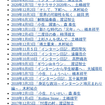
2020年2月7日「サクラサク2020年へ」土橋雄宇
2019年12月2日「そして、下町へ。」木村祐介
2019年10月3日「世界の可能性を拓く」細貝 悠
2019年6月3日「解散協奏曲」渡辺智士
2019年4月9日「小生、躍進へ」森 泰生
2019年3月11日「新たな時代の『元年』へ」橋本祥平
2019年2月4日「二度目の春」柿澤雄太
2019年1月8日「上杉さんを偲んで」土橋雄宇
2018年12月3日「捲土重来」木村祐介
2018年11月５日「インターン日記」肥田聖矢
2018年10月22日「インターン日記」遠藤浩介
2018年10月10日「インターン日記」 高野織衣
2018年9月3日「ギウンdeキウン」 渡辺智士
2018年6月8日「インターンから学生秘書へ」 大城瑛司
2018年5月7日 「小生、しょうへい」橋本祥平
2018年4月2日 「インターン日記」五十嵐悠輝
2018年3月2日 「身近な政治～インターンと地元まわり
編～」木村祐介
2018年2月1日 「小生、たいせい」森 泰生
2018年1月4日 「Rolling Stone」土橋雄宇
2017年12月5日 「忖度の村」渡辺智士