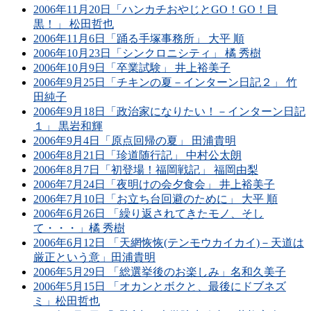
2006年11月20日「ハンカチおやじとGO！GO！目
黒！」 松田哲也
2006年11月6日「踊る手塚事務所」 大平 順
2006年10月23日「シンクロニシティ」 橘 秀樹
2006年10月9日「卒業試験」 井上裕美子
2006年9月25日「チキンの夏－インターン日記２」 竹
田純子
2006年9月18日「政治家になりたい！－インターン日記
１」 黒岩和輝
2006年9月4日「原点回帰の夏」 田浦貴明
2006年8月21日「珍道随行記」 中村公太朗
2006年8月7日「初登場！福岡戦記」 福岡由梨
2006年7月24日「夜明けの会夕食会」 井上裕美子
2006年7月10日「お立ち台回避のために」 大平 順
2006年6月26日 「繰り返されてきたモノ、そし
て・・・」橘 秀樹
2006年6月12日 「天網恢恢(テンモウカイカイ)－天道は
厳正という意」田浦貴明
2006年5月29日 「総選挙後のお楽しみ」名和久美子
2006年5月15日 「オカンとボクと、最後にドブネズ
ミ」松田哲也