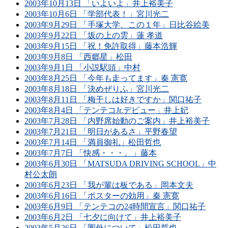
2003年10月13日 「いよいよ」井上裕美子
2003年10月6日 「学部代表！」宮川光二
2003年9月29日 「手塚大学、この１年」日比谷絵美
2003年9月22日 「坂の上の雲」蓮 孝道
2003年9月15日 「祝！免許取得」藤本浩輝
2003年9月8日 「西郷星」松田
2003年9月1日 「小説駅頭」中村
2003年8月25日 「今年も走ってます」秦 憲寛
2003年8月18日 「決めぜりふ」宮川光二
2003年8月11日 「梅干しは好きですか」関口祐子
2003年8月4日 「テンテコJr.デビュー」井上妃
2003年7月28日 「内野席始動のご案内」井上裕美子
2003年7月21日 「明日があるさ」平野春望
2003年7月14日 「満員御礼」松田哲也
2003年7月7日 「快感・・・。」藤本
2003年6月30日 「MATSUDA DRIVING SCHOOL」中
村公太朗
2003年6月23日 「我が輩は板である」岡本文夫
2003年6月16日 「ポスターの効用」秦 憲寛
2003年6月9日 「テンテコの24時間宣言」関口祐子
2003年6月2日 「七夕に向けて」井上裕美子
2003年5月26日 「圏外について」松田哲也