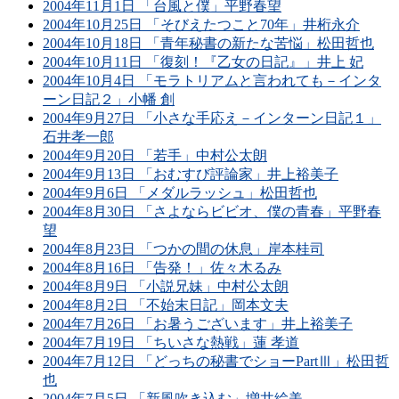
2004年11月1日 「台風と僕」平野春望
2004年10月25日 「そびえたつこと70年」井桁永介
2004年10月18日 「青年秘書の新たな苦悩」松田哲也
2004年10月11日 「復刻！『乙女の日記』」井上 妃
2004年10月4日 「モラトリアムと言われても－インタ
ーン日記２」小幡 創
2004年9月27日 「小さな手応え－インターン日記１」
石井孝一郎
2004年9月20日 「若手」中村公太朗
2004年9月13日 「おむすび評論家」井上裕美子
2004年9月6日 「メダルラッシュ」松田哲也
2004年8月30日 「さよならビビオ、僕の青春」平野春
望
2004年8月23日 「つかの間の休息」岸本桂司
2004年8月16日 「告発！」佐々木るみ
2004年8月9日 「小説兄妹」中村公太朗
2004年8月2日 「不始末日記」岡本文夫
2004年7月26日 「お暑うございます」井上裕美子
2004年7月19日 「ちいさな熱戦」蓮 孝道
2004年7月12日 「どっちの秘書でショーPartⅢ」松田哲
也
2004年7月5日 「新風吹き込む」増井絵美