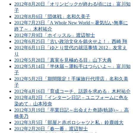
2012年8月20日「オリンピックが終わる頃には」富川知
子
2012年8月6日「団体戦」名和久美子
2012年7月23日「A Whole New World～暑気払い無事に
終了～」木村祐介
2012年7月9日「ホイッスル」渡辺智士
2012年6月25日「古い政治文化を鎮火せよ！」西崎 翔
2012年6月11日「ゆとり世代の就活事情 2012」友常え
り
2012年5月28日「真実を見極める目」山下大典
2012年5月14日「半休届～運転手はつらいよ～」富川知
子
2012年5月2日「期間限定！手塚旅行代理店」名和久美
子
2012年4月16日「育成コーチ、話題を求める」木村祐介
2012年4月2日「インターン日記－ユニフォームに色を
染めて」山本玲奈
2012年3月19日「卒業日記～出会えた奇跡(軌跡)～」高
橋美乃
2012年3月5日「部屋と赤ポロシャツと私」鈴鹿雄大
2012年2月20日「春一番」渡辺智士