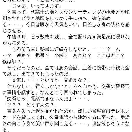
「じゃあ、いってきます」
と言って、代議士の顔とタウンミーティングの概要とが印
刷されたビラと地図をしっかり手に持ち、街を眺め
る・・・。今日は暖かく天気もいい。日差しが春の訪れを感
じさせる。
午後３時、ビラ数枚を残し、全て配り終え満足感に浸りな
がら考える。
「そろそろ宮川秘書に連絡をしないと。・・・？ ん
っ？ 連絡？ 携帯？ 小銭？ あれれ？ ここはどこ？
僕は誰？」
そうだったのだ。全てはあの会話。上着に携帯も小銭も全
て残し、出てきてしまったのだ。
「文無し・・・というか、交番かな？」
仕方なしに、行くしかないところへ向かう。交番の警察官
に事情を話すと、なんとこう言われてしまった。
「交番じゃ、電話できないんだよ・・・」
「？？？ どうすんの？」
言葉を失った僕を見かねたのか、優しい警察官はテレホン
カードを貸してくれ、公衆電話から連絡するに至った。受話
器の向こう側で笑い声が聞こえる・・・。僕は泣きそうにな
る。