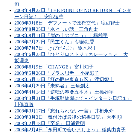
旬
2008年9月22日「THE POINT OF NO RETURN―インタ
ーン日記１」 安部綾華
2008年9月8日「デブノートで政権交代」渡辺智士
2008年8月25日「水々しい話」三角創太
2008年8月11日「崖の上のブニョ」土橋雄宇
2008年7月22日「民主くん」 伊藤紅香
2008年7月7日「きびだんご」 鈴木彩里
2008年6月23日「ひとりロストジェネレーション」 大
坂理恵
2008年6月9日「CHANGE」 富川知子
2008年5月26日「プラス思考」 小尾彩子
2008年5月12日「紅の豚＠東京５区」 渡辺智士
2008年4月29日「未熟者」 三角創太
2008年4月14日「逆転の春＠五本木」 土橋雄宇
2008年3月31日「手塚動物園にて－インターン日記１」
川俣直道
2008年3月17日「忘れられない一言」 井桁永介
2008年3月3日「気付けば最後の秘書日記」 大平 順
2008年2月18日「卒業」 田浦貴明
2008年2月4日「永田町で会いましょう」 稲葉由貴子