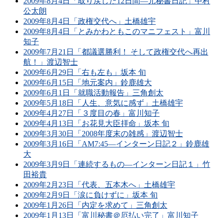
2009年8月4日「取り戻した12日間―元秘書日記」中村
公太朗
2009年8月4日「政権交代へ」土橋雄宇
2009年8月4日「とみかわともこのマニフェスト」富川
知子
2009年7月21日「都議選勝利！ そして政権交代へ再出
航！」渡辺智士
2009年6月29日「右も左も」坂本 旬
2009年6月15日「地元案内」鈴鹿雄大
2009年6月1日「就職活動報告」三角創太
2009年5月18日「人生、意気に感ず」土橋雄宇
2009年4月27日「３度目の春」富川知子
2009年4月13日「お花見大臣拝命」坂本 旬
2009年3月30日「2008年度末の雑感」渡辺智士
2009年3月16日「AM7:45―インターン日記２」鈴鹿雄
大
2009年3月9日「連続するもの―インターン日記１」竹
田裕貴
2009年2月23日「代表、五本木へ」土橋雄宇
2009年2月9日「涙に負けずに」坂本 旬
2009年1月26日「内定を求めて」三角創太
2009年1月13日「富川秘書＠厄払い完了」富川知子