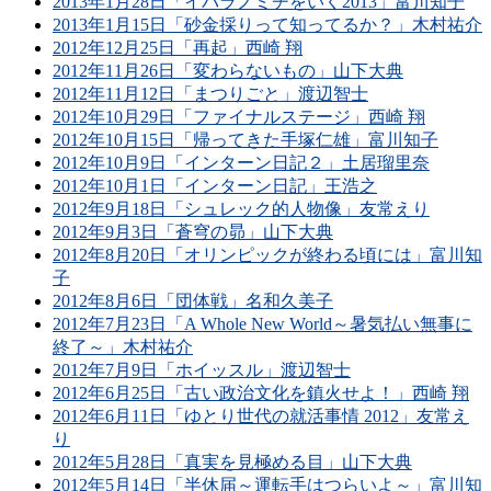
2013年1月28日「イバラノミチをいく2013」富川知子
2013年1月15日「砂金採りって知ってるか？」木村祐介
2012年12月25日「再起」西崎 翔
2012年11月26日「変わらないもの」山下大典
2012年11月12日「まつりごと」渡辺智士
2012年10月29日「ファイナルステージ」西崎 翔
2012年10月15日「帰ってきた手塚仁雄」富川知子
2012年10月9日「インターン日記２」土居瑠里奈
2012年10月1日「インターン日記」王浩之
2012年9月18日「シュレック的人物像」友常えり
2012年9月3日「蒼穹の昴」山下大典
2012年8月20日「オリンピックが終わる頃には」富川知
子
2012年8月6日「団体戦」名和久美子
2012年7月23日「A Whole New World～暑気払い無事に
終了～」木村祐介
2012年7月9日「ホイッスル」渡辺智士
2012年6月25日「古い政治文化を鎮火せよ！」西崎 翔
2012年6月11日「ゆとり世代の就活事情 2012」友常え
り
2012年5月28日「真実を見極める目」山下大典
2012年5月14日「半休届～運転手はつらいよ～」富川知