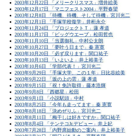
2003年12月22日 「メリークリスマス」増井絵美
2003年12月17日 「マニフェスト2004」平野春望
2003年12月8日 「待機、待機、そして待機」宮川光二
2003年12月1日 「手塚学校復学」井桁永介
2003年11月24日 「プロジェクトＴ」蓮 孝道
2003年11月17日 「ビッグウエーブ」松田哲也
2003年11月10日 「当選御礼」中村公太朗
2003年10月27日 「夢叶う日まで」秦 憲寛
2003年10月20日 「必ず戻ります」関口祐子
2003年10月13日 「いよいよ」井上裕美子
2003年10月6日 「学部代表！」宮川光二
2003年9月29日 「手塚大学、この１年」日比谷絵美
2003年9月22日 「坂の上の雲」蓮 孝道
2003年9月15日 「祝！免許取得」藤本浩輝
2003年9月8日 「西郷星」松田
2003年9月1日 「小説駅頭」中村
2003年8月25日 「今年も走ってます」秦 憲寛
2003年8月18日 「決めぜりふ」宮川光二
2003年8月11日 「梅干しは好きですか」関口祐子
2003年8月4日 「テンテコJr.デビュー」井上妃
2003年7月28日 「内野席始動のご案内」井上裕美子