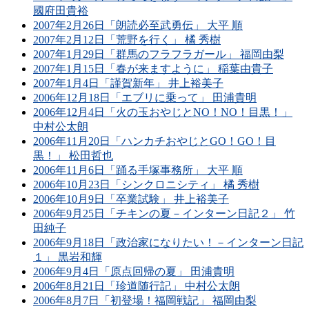
國府田貴裕
2007年2月26日「朗読必至武勇伝」 大平 順
2007年2月12日「荒野を行く」 橘 秀樹
2007年1月29日「群馬のフラフラガール」 福岡由梨
2007年1月15日「春が来ますように」 稲葉由貴子
2007年1月4日「謹賀新年」 井上裕美子
2006年12月18日「エブリに乗って」 田浦貴明
2006年12月4日「火の玉おやじとNO！NO！目黒！」
中村公太朗
2006年11月20日「ハンカチおやじとGO！GO！目
黒！」 松田哲也
2006年11月6日「踊る手塚事務所」 大平 順
2006年10月23日「シンクロニシティ」 橘 秀樹
2006年10月9日「卒業試験」 井上裕美子
2006年9月25日「チキンの夏－インターン日記２」 竹
田純子
2006年9月18日「政治家になりたい！－インターン日記
１」 黒岩和輝
2006年9月4日「原点回帰の夏」 田浦貴明
2006年8月21日「珍道随行記」 中村公太朗
2006年8月7日「初登場！福岡戦記」 福岡由梨