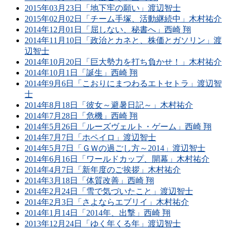
2015年03月23日「地下牢の願い」渡辺智士
2015年02月02日「チーム手塚、活動継続中」木村祐介
2014年12月01日「屈しない、秘書へ」西崎 翔
2014年11月10日「政治とカネと、株価とガソリン」渡
辺智士
2014年10月20日「巨大勢力を打ち負かせ！」木村祐介
2014年10月1日「誕生」西崎 翔
2014年9月6日「こおりにまつわるエトセトラ」渡辺智
士
2014年8月18日「彼女～避暑日記～」木村祐介
2014年7月28日「危機」西崎 翔
2014年5月26日「ルーズヴェルト・ゲーム」西崎 翔
2014年7月7日「ホペイロ」渡辺智士
2014年5月7日「ＧＷの過ごし方～2014」渡辺智士
2014年6月16日「ワールドカップ、開幕」木村祐介
2014年4月7日「新年度のご挨拶」木村祐介
2014年3月18日「体質改善」西崎 翔
2014年2月24日「雪で気づいたこと」渡辺智士
2014年2月3日「さよならエブリイ」木村祐介
2014年1月14日「2014年、出撃」西崎 翔
2013年12月24日「ゆく年くる年」渡辺智士