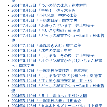
望
2004年8月23日 「つかの間の休息」岸本桂司
2004年8月16日 「告発！」佐々木るみ
2004年8月9日 「小説兄妹」中村公太朗
2004年8月2日 「不始末日記」岡本文夫
2004年7月26日 「お暑うございます」井上裕美子
2004年7月19日 「ちいさな熱戦」蓮 孝道
2004年7月12日 「どっちの秘書でショーPartⅢ」松田哲
也
2004年7月5日 「新風吹き込む」増井絵美
2004年6月28日 「沈黙の要塞」中村
2004年6月21日 「ししまる、その後」井上裕美子
2004年6月14日 「オジサン秘書からおじいちゃん秘書
へ」岡本文夫
2004年6月7日 「手塚学校卒業課題」岸本桂司
2004年5月31日 「ししまるOPENのお知らせ」秦 憲寛
2004年5月24日 「甘く誘う精神安定剤」井上 妃
2004年5月17日 「どっちの秘書でショーPartⅡ」松田哲
也
2004年5月10日 「５月、青山へ」中村公太朗
2004年5月3日 「手塚学校の春」井桁永介
2004年4月26日 「五本木ヒルズカーニバル」井上裕美