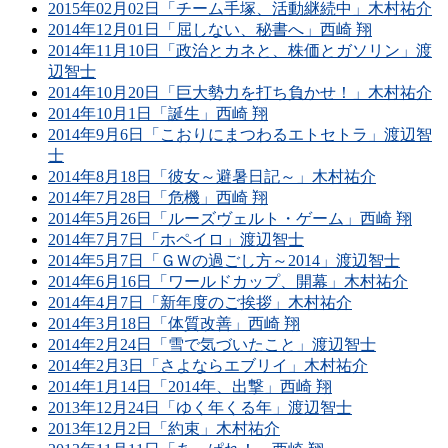
2015年02月02日「チーム手塚、活動継続中」木村祐介
2014年12月01日「屈しない、秘書へ」西崎 翔
2014年11月10日「政治とカネと、株価とガソリン」渡
辺智士
2014年10月20日「巨大勢力を打ち負かせ！」木村祐介
2014年10月1日「誕生」西崎 翔
2014年9月6日「こおりにまつわるエトセトラ」渡辺智
士
2014年8月18日「彼女～避暑日記～」木村祐介
2014年7月28日「危機」西崎 翔
2014年5月26日「ルーズヴェルト・ゲーム」西崎 翔
2014年7月7日「ホペイロ」渡辺智士
2014年5月7日「ＧＷの過ごし方～2014」渡辺智士
2014年6月16日「ワールドカップ、開幕」木村祐介
2014年4月7日「新年度のご挨拶」木村祐介
2014年3月18日「体質改善」西崎 翔
2014年2月24日「雪で気づいたこと」渡辺智士
2014年2月3日「さよならエブリイ」木村祐介
2014年1月14日「2014年、出撃」西崎 翔
2013年12月24日「ゆく年くる年」渡辺智士
2013年12月2日「約束」木村祐介