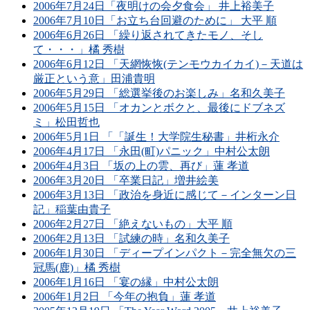
2006年7月24日「夜明けの会夕食会」 井上裕美子
2006年7月10日「お立ち台回避のために」 大平 順
2006年6月26日 「繰り返されてきたモノ、そし
て・・・」橘 秀樹
2006年6月12日 「天網恢恢(テンモウカイカイ)－天道は
厳正という意」田浦貴明
2006年5月29日 「総選挙後のお楽しみ」名和久美子
2006年5月15日 「オカンとボクと、最後にドブネズ
ミ」松田哲也
2006年5月1日 「「誕生！大学院生秘書」井桁永介
2006年4月17日 「永田(町)パニック」中村公太朗
2006年4月3日 「坂の上の雲、再び」蓮 孝道
2006年3月20日 「卒業日記」増井絵美
2006年3月13日 「政治を身近に感じて－インターン日
記」稲葉由貴子
2006年2月27日 「絶えないもの」大平 順
2006年2月13日 「試練の時」名和久美子
2006年1月30日 「ディープインパクト－完全無欠の三
冠馬(鹿)」橘 秀樹
2006年1月16日 「宴の縁」中村公太朗
2006年1月2日 「今年の抱負」蓮 孝道