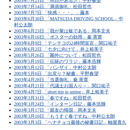
2003年7月21日 「明日があるさ」平野春望
2003年7月14日 「満員御礼」松田哲也
2003年7月7日 「快感・・・。」藤本
2003年6月30日 「MATSUDA DRIVING SCHOOL」中
村公太朗
2003年6月23日 「我が輩は板である」岡本文夫
2003年6月16日 「ポスターの効用」秦 憲寛
2003年6月9日 「テンテコの24時間宣言」関口祐子
2003年6月2日 「七夕に向けて」井上裕美子
2003年5月26日 「圏外について」松田哲也
2003年5月19日 「伝統のワラジ」藤本浩輝
2003年5月12日 「バンザイ」中村公太朗
2003年5月6日 「出戻り？秘書」平野春望
2003年4月28日 「当選御礼」秦 憲寛
2003年4月21日 「代議士お国入り～」関口祐子
2003年4月7日 「short trip in spring」井上裕美子
2003年3月31日 「春ですね」松田哲也
2003年3月24日 「インターン日記」藤本浩輝
2003年3月17日 「親友の帰国」岡本文夫
2003年3月10日 「もうすぐ春ですね」中村公太朗
2003年3月3日 「ヘナチョコ最後の秘書日記」軸屋貴久