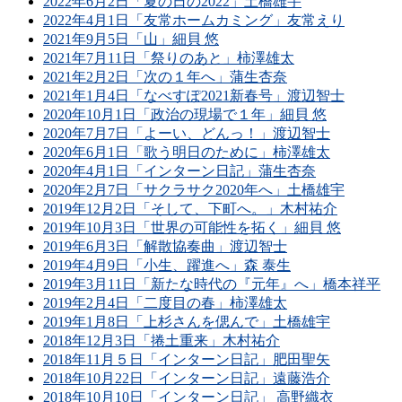
2022年6月2日「夏の日の2022」土橋雄宇
2022年4月1日「友常ホームカミング」友常えり
2021年9月5日「山」細貝 悠
2021年7月11日「祭りのあと」柿澤雄太
2021年2月2日「次の１年へ」蒲生杏奈
2021年1月4日「なべすぽ2021新春号」渡辺智士
2020年10月1日「政治の現場で１年」細貝 悠
2020年7月7日「よーい、どんっ！」渡辺智士
2020年6月1日「歌う明日のために」柿澤雄太
2020年4月1日「インターン日記」蒲生杏奈
2020年2月7日「サクラサク2020年へ」土橋雄宇
2019年12月2日「そして、下町へ。」木村祐介
2019年10月3日「世界の可能性を拓く」細貝 悠
2019年6月3日「解散協奏曲」渡辺智士
2019年4月9日「小生、躍進へ」森 泰生
2019年3月11日「新たな時代の『元年』へ」橋本祥平
2019年2月4日「二度目の春」柿澤雄太
2019年1月8日「上杉さんを偲んで」土橋雄宇
2018年12月3日「捲土重来」木村祐介
2018年11月５日「インターン日記」肥田聖矢
2018年10月22日「インターン日記」遠藤浩介
2018年10月10日「インターン日記」 高野織衣