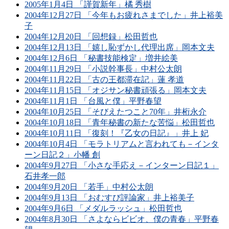
2005年1月4日 「謹賀新年」橘 秀樹
2004年12月27日 「今年もお疲れさまでした」井上裕美
子
2004年12月20日 「回想録」松田哲也
2004年12月13日 「嬉し恥ずかし代理出席」岡本文夫
2004年12月6日 「秘書技能検定」増井絵美
2004年11月29日 「小説幹事長」中村公太朗
2004年11月22日 「古の王都滞在記」蓮 孝道
2004年11月15日 「オジサン秘書頑張る」岡本文夫
2004年11月1日 「台風と僕」平野春望
2004年10月25日 「そびえたつこと70年」井桁永介
2004年10月18日 「青年秘書の新たな苦悩」松田哲也
2004年10月11日 「復刻！『乙女の日記』」井上 妃
2004年10月4日 「モラトリアムと言われても－インタ
ーン日記２」小幡 創
2004年9月27日 「小さな手応え－インターン日記１」
石井孝一郎
2004年9月20日 「若手」中村公太朗
2004年9月13日 「おむすび評論家」井上裕美子
2004年9月6日 「メダルラッシュ」松田哲也
2004年8月30日 「さよならビビオ、僕の青春」平野春