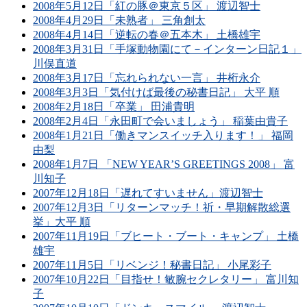
2008年5月12日「紅の豚＠東京５区」 渡辺智士
2008年4月29日「未熟者」 三角創太
2008年4月14日「逆転の春＠五本木」 土橋雄宇
2008年3月31日「手塚動物園にて－インターン日記１」
川俣直道
2008年3月17日「忘れられない一言」 井桁永介
2008年3月3日「気付けば最後の秘書日記」 大平 順
2008年2月18日「卒業」 田浦貴明
2008年2月4日「永田町で会いましょう」 稲葉由貴子
2008年1月21日「働きマンスイッチ入ります！」 福岡
由梨
2008年1月7日 「NEW YEAR’S GREETINGS 2008」 富
川知子
2007年12月18日「遅れてすいません」渡辺智士
2007年12月3日「リターンマッチ！祈・早期解散総選
挙」大平 順
2007年11月19日「ブヒート・ブート・キャンプ」 土橋
雄宇
2007年11月5日「リベンジ！秘書日記」 小尾彩子
2007年10月22日「目指せ！敏腕セクレタリー」 富川知
子