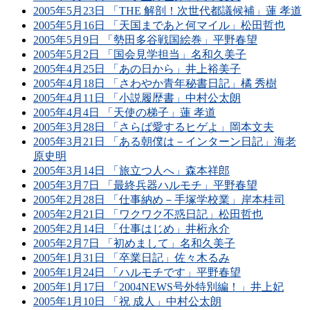
2005年5月23日 「THE 解剖！次世代都議候補」蓮 孝道
2005年5月16日 「天国まであと何マイル」松田哲也
2005年5月9日 「勢田多谷戦国絵巻」平野春望
2005年5月2日 「国会見学担当」名和久美子
2005年4月25日 「あの日から」井上裕美子
2005年4月18日 「さわやか青年秘書日記」橘 秀樹
2005年4月11日 「小説履歴書」中村公太朗
2005年4月4日 「天使の梯子」蓮 孝道
2005年3月28日 「さらば愛するヒゲよ」岡本文夫
2005年3月21日 「ある朝僕は－インターン日記」海老
原史明
2005年3月14日 「旅立つ人へ」森本祥郎
2005年3月7日 「最終兵器ハルモチ」平野春望
2005年2月28日 「仕事納め－手塚学校業」岸本桂司
2005年2月21日 「ワクワク不惑日記」松田哲也
2005年2月14日 「仕事はじめ」井桁永介
2005年2月7日 「初めまして」名和久美子
2005年1月31日 「卒業日記」佐々木るみ
2005年1月24日 「ハルモチです」平野春望
2005年1月17日 「2004NEWS号外特別編！」井上妃
2005年1月10日 「祝 成人」中村公太朗