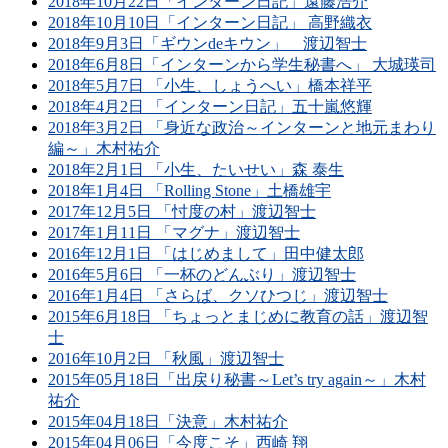
2018年10月22日「インターン日記」遠藤浩介
2018年10月10日「インターン日記」 高野織衣
2018年9月3日「ギウンdeキウン」 渡辺智士
2018年6月8日「インターンから学生秘書へ」 大城瑛司
2018年5月7日 「小生、しょうへい」橋本祥平
2018年4月2日 「インターン日記」五十嵐悠輝
2018年3月2日 「身近な政治～インターンと地元まわり
編～」木村祐介
2018年2月1日 「小生、たいせい」森 泰生
2018年1月4日 「Rolling Stone」土橋雄宇
2017年12月5日 「忖度の村」渡辺智士
2017年1月11日 「マグナ」渡辺智士
2016年12月1日 「はじめまして」田中健太郎
2016年5月6日 「一杯のどんぶり」渡辺智士
2016年1月4日 「さらば、クソひつじ」渡辺智士
2015年6月18日 「ちょっとまじめに教育の話」渡辺智
士
2016年10月2日 「秋風」渡辺智士
2015年05月18日「出戻り秘書～Let’s try again～」木村
祐介
2015年04月18日「決意」木村祐介
2015年04月06日「今度こそ」西崎 翔