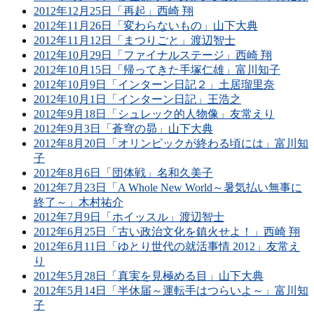
2012年12月25日「再起」西崎 翔
2012年11月26日「変わらないもの」山下大典
2012年11月12日「まつりごと」渡辺智士
2012年10月29日「ファイナルステージ」西崎 翔
2012年10月15日「帰ってきた手塚仁雄」富川知子
2012年10月9日「インターン日記２」土居瑠里奈
2012年10月1日「インターン日記」王浩之
2012年9月18日「シュレック的人物像」友常えり
2012年9月3日「蒼穹の昴」山下大典
2012年8月20日「オリンピックが終わる頃には」富川知
子
2012年8月6日「団体戦」名和久美子
2012年7月23日「A Whole New World～暑気払い無事に
終了～」木村祐介
2012年7月9日「ホイッスル」渡辺智士
2012年6月25日「古い政治文化を鎮火せよ！」西崎 翔
2012年6月11日「ゆとり世代の就活事情 2012」友常え
り
2012年5月28日「真実を見極める目」山下大典
2012年5月14日「半休届～運転手はつらいよ～」富川知
子