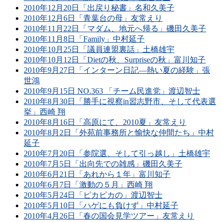
2010年12月20日「出戻り秘書」名和久美子
2010年12月6日「青葉台の母」友常えり
2010年11月22日「マダム、地元へ帰る」磯田久美子
2010年11月8日「Family」中村延子
2010年10月25日「議員連盟裏話」土橋雄宇
2010年10月12日「Dietの秋、Surpriseの秋」富川知子
2010年9月27日「インターン日記―熱い夏の経験」張
世鴻
2010年9月15日 NO.363 「チーム民進党」渡辺智士
2010年8月30日「勝手に視察in習志野市、そして代表選
挙」西崎 翔
2010年8月16日「高原にて、2010夏」友常えり
2010年8月2日「外苑前事務所と愉快な仲間たち」中村
延子
2010年7月20日「参院選、そして引っ越し」土橋雄宇
2010年7月5日「出向先での雑感」磯田久美子
2010年6月21日「あれから１年」富川知子
2010年6月7日「激動の５月」西崎 翔
2010年5月24日「ピカピカの」渡辺智士
2010年5月10日「ハゲにも負けず」中村延子
2010年4月26日「春の国会見学ツアー」友常えり