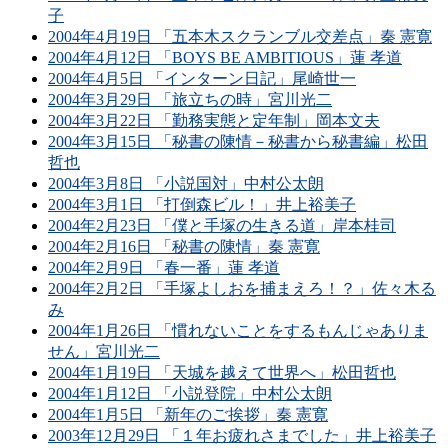
子
2004年4月19日 「五本木スクランブル交差点」秦 憲寛
2004年4月12日 「BOYS BE AMBITIOUS」蓮 孝道
2004年4月5日 「インターン日記」尾崎世一
2004年3月29日 「旅立ちの時」宮川光二
2004年3月22日 「勤務実態と定年制」岡本文夫
2004年3月15日 「秘書の陳情－秘書から秘書編」松田
哲也
2004年3月8日 「小説国対」中村公太朗
2004年3月1日 「打倒森ビル！」井上裕美子
2004年2月23日 「僕と手塚の生きる道」岸本桂司
2004年2月16日 「秘書の陳情」秦 憲寛
2004年2月9日 「春一番」蓮 孝道
2004年2月2日 「手塚よしおを捕まえろ！？」佐々木る
み
2004年1月26日 「慣れないことをするもんじゃありま
せん」宮川光二
2004年1月19日 「天城を越えて世界へ」松田哲也
2004年1月12日 「小説登院」中村公太朗
2004年1月5日 「新年のご挨拶」秦 憲寛
2003年12月29日 「１年お疲れさまでした」井上裕美子