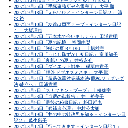
2007年10月10日「ドンキースマイル」 渡辺智士
2007年9月25日「手塚事務所＠充電完了」 大平 順
2007年9月18日「えらいひと－インターン日記２」 清
水 裕
2007年9月10日「友達は両面テープ－インターン日記
１」 大坂理恵
2007年8月27日「五本木で会いましょう」 田浦貴明
2007年8月14日「夏の記憶」 福岡由梨
2007年8月1日「逆転の夏 BY DPJ」 土橋雄宇
2007年7月17日「うれし恥ずかし初日記」 富川知子
2007年7月2日「良郎との夏」 井桁永介
2007年6月18日「ダイエット戦争」 稲葉由貴子
2007年6月4日「拝啓 ドブネズミさま」 大平 順
2007年5月21日「超過体重対策基本法(通称:ジョギング
法)成立へ」 田浦貴明
2007年5月7日「スナフキン・ブーブ」 土橋雄宇
2007年4月23日「当選の御報告」 井上裕美子
2007年4月9日「最後の秘書日記」 松田哲也
2007年3月26日「候補者心理」 中村公太朗
2007年3月19日「井の中の蛙政界を知る－インターン日
記２」 瓜生彩子
2007年3月12日「行ってきます－インターン日記１」