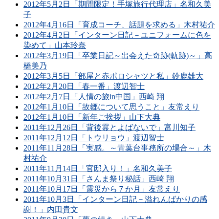
2012年5月2日「期間限定！手塚旅行代理店」名和久美
子
2012年4月16日「育成コーチ、話題を求める」木村祐介
2012年4月2日「インターン日記－ユニフォームに色を
染めて」山本玲奈
2012年3月19日「卒業日記～出会えた奇跡(軌跡)～」高
橋美乃
2012年3月5日「部屋と赤ポロシャツと私」鈴鹿雄大
2012年2月20日「春一番」渡辺智士
2012年2月7日「人情の旅in中国」西崎 翔
2012年1月10日「故郷について思うこと」友常えり
2012年1月10日「新年ご挨拶」山下大典
2011年12月26日「背後霊とよばないで」富川知子
2011年12月12日「トウリョウ」渡辺智士
2011年11月28日「実感。～青葉台事務所の場合～」木
村祐介
2011年11月14日「官邸入り！」名和久美子
2011年10月31日「さんま祭り秘話」西崎 翔
2011年10月17日「震災から７か月」友常えり
2011年10月3日「インターン日記－溢れんばかりの感
謝！」内田貴文