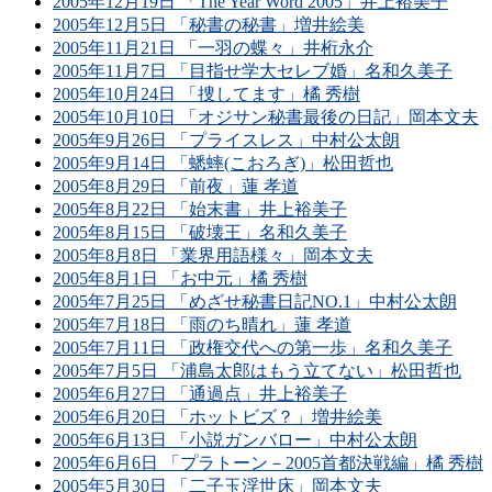
2005年12月19日 「The Year Word 2005」井上裕美子
2005年12月5日 「秘書の秘書」増井絵美
2005年11月21日 「一羽の蝶々」井桁永介
2005年11月7日 「目指せ学大セレブ婚」名和久美子
2005年10月24日 「捜してます」橘 秀樹
2005年10月10日 「オジサン秘書最後の日記」岡本文夫
2005年9月26日 「プライスレス」中村公太朗
2005年9月14日 「蟋蟀(こおろぎ)」松田哲也
2005年8月29日 「前夜」蓮 孝道
2005年8月22日 「始末書」井上裕美子
2005年8月15日 「破壊王」名和久美子
2005年8月8日 「業界用語様々」岡本文夫
2005年8月1日 「お中元」橘 秀樹
2005年7月25日 「めざせ秘書日記NO.1」中村公太朗
2005年7月18日 「雨のち晴れ」蓮 孝道
2005年7月11日 「政権交代への第一歩」名和久美子
2005年7月5日 「浦島太郎はもう立てない」松田哲也
2005年6月27日 「通過点」井上裕美子
2005年6月20日 「ホットビズ？」増井絵美
2005年6月13日 「小説ガンバロー」中村公太朗
2005年6月6日 「プラトーン－2005首都決戦編」橘 秀樹
2005年5月30日 「二子玉浮世床」岡本文夫