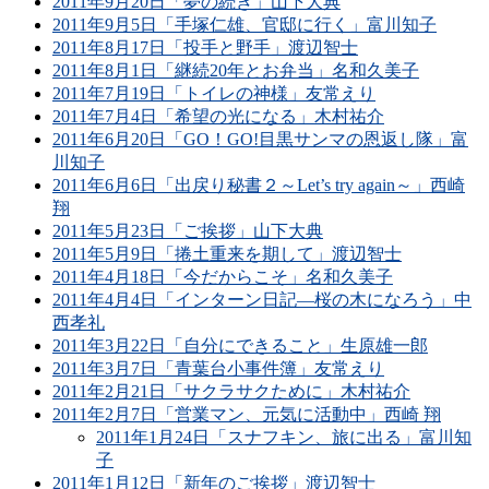
2011年9月20日「夢の続き」山下大典
2011年9月5日「手塚仁雄、官邸に行く」富川知子
2011年8月17日「投手と野手」渡辺智士
2011年8月1日「継続20年とお弁当」名和久美子
2011年7月19日「トイレの神様」友常えり
2011年7月4日「希望の光になる」木村祐介
2011年6月20日「GO！GO!目黒サンマの恩返し隊」富
川知子
2011年6月6日「出戻り秘書２～Let’s try again～」西崎
翔
2011年5月23日「ご挨拶」山下大典
2011年5月9日「捲土重来を期して」渡辺智士
2011年4月18日「今だからこそ」名和久美子
2011年4月4日「インターン日記―桜の木になろう」中
西孝礼
2011年3月22日「自分にできること」生原雄一郎
2011年3月7日「青葉台小事件簿」友常えり
2011年2月21日「サクラサクために」木村祐介
2011年2月7日「営業マン、元気に活動中」西崎 翔
2011年1月24日「スナフキン、旅に出る」富川知
子
2011年1月12日「新年のご挨拶」渡辺智士