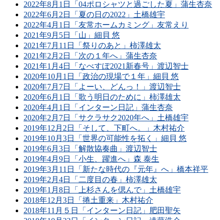
2022年8月1日「04ポロシャツと過ごした夏」蒲生杏奈
2022年6月2日「夏の日の2022」土橋雄宇
2022年4月1日「友常ホームカミング」友常えり
2021年9月5日「山」細貝 悠
2021年7月11日「祭りのあと」柿澤雄太
2021年2月2日「次の１年へ」蒲生杏奈
2021年1月4日「なべすぽ2021新春号」渡辺智士
2020年10月1日「政治の現場で１年」細貝 悠
2020年7月7日「よーい、どんっ！」渡辺智士
2020年6月1日「歌う明日のために」柿澤雄太
2020年4月1日「インターン日記」蒲生杏奈
2020年2月7日「サクラサク2020年へ」土橋雄宇
2019年12月2日「そして、下町へ。」木村祐介
2019年10月3日「世界の可能性を拓く」細貝 悠
2019年6月3日「解散協奏曲」渡辺智士
2019年4月9日「小生、躍進へ」森 泰生
2019年3月11日「新たな時代の『元年』へ」橋本祥平
2019年2月4日「二度目の春」柿澤雄太
2019年1月8日「上杉さんを偲んで」土橋雄宇
2018年12月3日「捲土重来」木村祐介
2018年11月５日「インターン日記」肥田聖矢