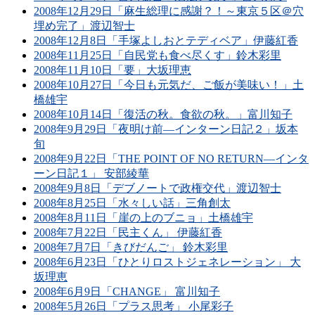
2008年12月29日「麻生総理に感謝？！～東京５区＠穴
埋め完了」渡辺智士
2008年12月8日「手塚よしおとテディベア」伊藤紅香
2008年11月25日「自民党も食べ尽くす」鈴木彩里
2008年11月10日「要」大坂理恵
2008年10月27日「今日も元気だ、ご飯が美味い！」土
橋雄宇
2008年10月14日「復活の秋。食欲の秋。」富川知子
2008年9月29日「夜明け前―インターン日記２」坂本
旬
2008年9月22日「THE POINT OF NO RETURN―インタ
ーン日記１」 安部綾華
2008年9月8日「デブノートで政権交代」渡辺智士
2008年8月25日「水々しい話」三角創太
2008年8月11日「崖の上のブニョ」土橋雄宇
2008年7月22日「民主くん」 伊藤紅香
2008年7月7日「きびだんご」 鈴木彩里
2008年6月23日「ひとりロストジェネレーション」 大
坂理恵
2008年6月9日「CHANGE」 富川知子
2008年5月26日「プラス思考」 小尾彩子