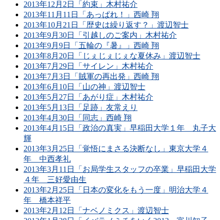
2013年12月2日「約束」木村祐介
2013年11月11日「あっぱれ！」西崎 翔
2013年10月21日「歴史は繰り返す？」渡辺智士
2013年9月30日「引越しのご案内」木村祐介
2013年9月9日「五輪の『暑』」西崎 翔
2013年8月20日「じぇじぇじぇな夏休み」渡辺智士
2013年7月29日「サイレン」木村祐介
2013年7月3日「賊軍の再出発」西崎 翔
2013年6月10日「山の神」渡辺智士
2013年5月27日「あがり症」木村祐介
2013年5月13日「足跡」友常えり
2013年4月30日「同志」西崎 翔
2013年4月15日「政治の真実」早稲田大学１年 丸子大
輝
2013年3月25日「覚悟にまさる決断なし」東京大学４
年 中西孝礼
2013年3月11日「お局学生スタッフの卒業」早稲田大学
４年 三好愛由生
2013年2月25日「日本の変化をもう一度」明治大学４
年 橋本祥平
2013年2月12日「ナベノミクス」渡辺智士