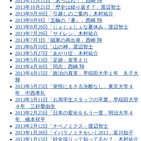
2013年11月11日「あっぱれ！」西崎 翔
2013年10月21日「歴史は繰り返す？」渡辺智士
2013年9月30日「引越しのご案内」木村祐介
2013年9月9日「五輪の『暑』」西崎 翔
2013年8月20日「じぇじぇじぇな夏休み」渡辺智士
2013年7月29日「サイレン」木村祐介
2013年7月3日「賊軍の再出発」西崎 翔
2013年6月10日「山の神」渡辺智士
2013年5月27日「あがり症」木村祐介
2013年5月13日「足跡」友常えり
2013年4月30日「同志」西崎 翔
2013年4月15日「政治の真実」早稲田大学１年 丸子大
輝
2013年3月25日「覚悟にまさる決断なし」東京大学４
年 中西孝礼
2013年3月11日「お局学生スタッフの卒業」早稲田大学
４年 三好愛由生
2013年2月25日「日本の変化をもう一度」明治大学４
年 橋本祥平
2013年2月12日「ナベノミクス」渡辺智士
2013年1月28日「イバラノミチをいく2013」富川知子
2013年1月15日「砂金採りって知ってるか？」木村祐介