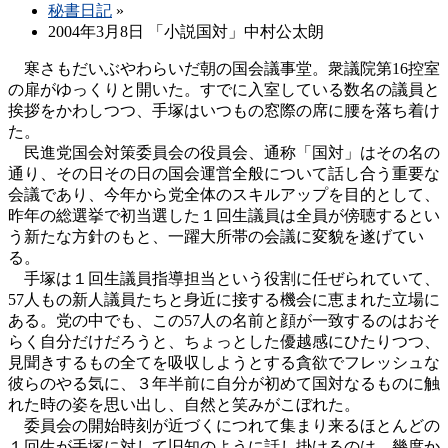
秘書日記
»
2004年3月8日 「小説国対」中村公太朗
寒さもだいぶやわらいだ朝の国会議事堂。衆議院第16控室
の扉がゆっくりと開いた。すでに入室している数名の議員と
挨拶をかわしつつ、手塚はいつもの窓際の席に腰を落ち着け
た。
民進党国会対策委員会の役員会、通称「国対」はその名の
通り、その日その日の国会運営全般について話し合う重要な
会議であり、今年から党全体のスキルアップを目的として、
昨年の総選挙で初当選した１回生議員は全員が傍聴するとい
う新たな方針のもと、一躍大所帯の会議に変貌を遂げてい
る。
手塚は１回生議員指導担当という役割に任ぜられていて、
57人もの新人議員たちと身近に接する機会に恵まれた立場に
ある。党の中でも、この57人の名前と顔が一致するのはおそ
らく自分だけだろうと、ちょっとした優越感にひたりつつ、
見聞きするもの全てを吸収しようとする貪欲でフレッシュな
彼らのやる気に、３年半前に自分が初めて国対なるものに触
れた時の姿を思い出し、自然と笑みがこぼれた。
委員会の開始時刻が近づくにつれて集まり来るほとんどの
１回生が手塚に対して旧知のように話し掛けるのは、幾度か