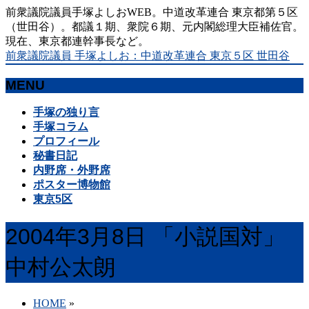
前衆議院議員手塚よしおWEB。中道改革連合 東京都第５区
（世田谷）。都議１期、衆院６期、元内閣総理大臣補佐官。
現在、東京都連幹事長など。
前衆議院議員 手塚よしお：中道改革連合 東京５区 世田谷
MENU
メ
手塚の独り言
ニ
手塚コラム
ュ
プロフィール
ー
秘書日記
を
内野席・外野席
飛
ポスター博物館
ば
東京5区
す
2004年3月8日 「小説国対」
中村公太朗
HOME
»