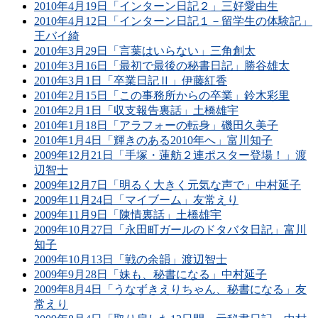
2010年4月19日「インターン日記２」三好愛由生
2010年4月12日「インターン日記１－留学生の体験記」
王バイ綺
2010年3月29日「言葉はいらない」三角創太
2010年3月16日「最初で最後の秘書日記」勝谷雄太
2010年3月1日「卒業日記Ⅱ」伊藤紅香
2010年2月15日「この事務所からの卒業」鈴木彩里
2010年2月1日「収支報告裏話」土橋雄宇
2010年1月18日「アラフォーの転身」磯田久美子
2010年1月4日「輝きのある2010年へ」富川知子
2009年12月21日「手塚・蓮舫２連ポスター登場！」渡
辺智士
2009年12月7日「明るく大きく元気な声で」中村延子
2009年11月24日「マイブーム」友常えり
2009年11月9日「陳情裏話」土橋雄宇
2009年10月27日「永田町ガールのドタバタ日記」富川
知子
2009年10月13日「戦の余韻」渡辺智士
2009年9月28日「妹も、秘書になる」中村延子
2009年8月4日「うなずきえりちゃん、秘書になる」友
常えり