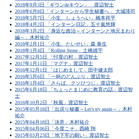
2018年9月3日「ギウンdeキウン」 渡辺智士
2018年6月8日「インターンから学生秘書へ」 大城瑛司
2018年5月7日 「小生、しょうへい」橋本祥平
2018年4月2日 「インターン日記」五十嵐悠輝
2018年3月2日 「身近な政治～インターンと地元まわり
編～」木村祐介
2018年2月1日 「小生、たいせい」森 泰生
2018年1月4日 「Rolling Stone」土橋雄宇
2017年12月5日 「忖度の村」渡辺智士
2017年1月11日 「マグナ」渡辺智士
2016年12月1日 「はじめまして」田中健太郎
2016年5月6日 「一杯のどんぶり」渡辺智士
2016年1月4日 「さらば、クソひつじ」渡辺智士
2015年6月18日 「ちょっとまじめに教育の話」渡辺智
士
2016年10月2日 「秋風」渡辺智士
2015年05月18日「出戻り秘書～Let’s try again～」木村
祐介
2015年04月18日「決意」木村祐介
2015年04月06日「今度こそ」西崎 翔
2015年03月23日「地下牢の願い」渡辺智士