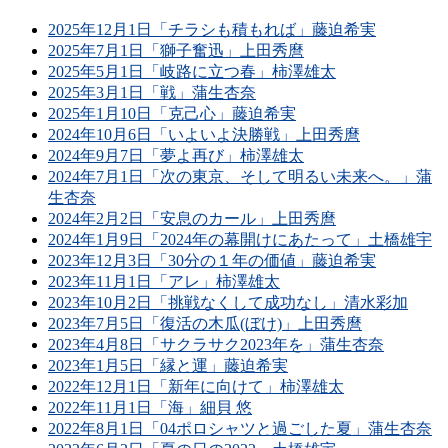
2025年12月1日「チラシも積もれば」藤迫希実
2025年7月1日「獅子奮迅」上田秀麿
2025年5月1日「岐路に立つ春」柿澤雄太
2025年3月1日「戦」蒲生杏奈
2025年1月10日「克己心」藤迫希実
2024年10月6日「いよいよ決勝戦」上田秀麿
2024年9月7日「夢よ再び」柿澤雄太
2024年7月1日「次の東京、そして明るい未来へ。」蒲
生杏奈
2024年2月2日「安息のカール」上田秀麿
2024年1月9日「2024年の幕開けにあたって」土橋雄宇
2023年12月3日「30分の１年の価値」藤迫希実
2023年11月1日「アレ」柿澤雄太
2023年10月2日「挑戦なくして成功なし」清水彩加
2023年7月5日「復活の木瓜(ぼけ)」上田秀麿
2023年4月8日「サクラサク2023年を」蒲生杏奈
2023年1月5日「縁と運」藤迫希実
2022年12月1日「新年に向けて」柿澤雄太
2022年11月1日「海」細貝 悠
2022年8月1日「04ポロシャツと過ごした夏」蒲生杏奈