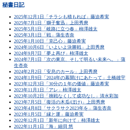
秘書日記
2025年12月1日「チラシも積もれば」藤迫希実
2025年7月1日「獅子奮迅」上田秀麿
2025年5月1日「岐路に立つ春」柿澤雄太
2025年3月1日「戦」蒲生杏奈
2025年1月10日「克己心」藤迫希実
2024年10月6日「いよいよ決勝戦」上田秀麿
2024年9月7日「夢よ再び」柿澤雄太
2024年7月1日「次の東京、そして明るい未来へ。」蒲
生杏奈
2024年2月2日「安息のカール」上田秀麿
2024年1月9日「2024年の幕開けにあたって」土橋雄宇
2023年12月3日「30分の１年の価値」藤迫希実
2023年11月1日「アレ」柿澤雄太
2023年10月2日「挑戦なくして成功なし」清水彩加
2023年7月5日「復活の木瓜(ぼけ)」上田秀麿
2023年4月8日「サクラサク2023年を」蒲生杏奈
2023年1月5日「縁と運」藤迫希実
2022年12月1日「新年に向けて」柿澤雄太
2022年11月1日「海」細貝 悠