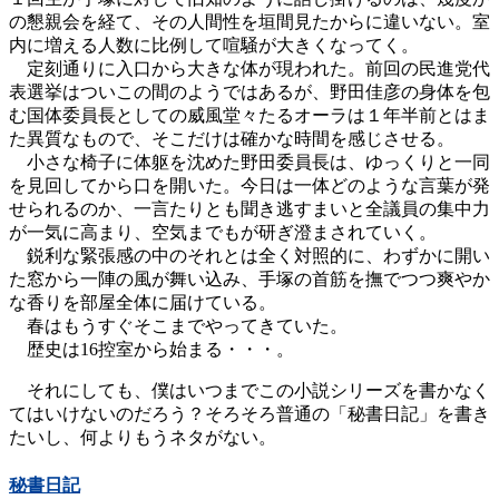
の懇親会を経て、その人間性を垣間見たからに違いない。室
内に増える人数に比例して喧騒が大きくなってく。
定刻通りに入口から大きな体が現われた。前回の民進党代
表選挙はついこの間のようではあるが、野田佳彦の身体を包
む国体委員長としての威風堂々たるオーラは１年半前とはま
た異質なもので、そこだけは確かな時間を感じさせる。
小さな椅子に体躯を沈めた野田委員長は、ゆっくりと一同
を見回してから口を開いた。今日は一体どのような言葉が発
せられるのか、一言たりとも聞き逃すまいと全議員の集中力
が一気に高まり、空気までもが研ぎ澄まされていく。
鋭利な緊張感の中のそれとは全く対照的に、わずかに開い
た窓から一陣の風が舞い込み、手塚の首筋を撫でつつ爽やか
な香りを部屋全体に届けている。
春はもうすぐそこまでやってきていた。
歴史は16控室から始まる・・・。
それにしても、僕はいつまでこの小説シリーズを書かなく
てはいけないのだろう？そろそろ普通の「秘書日記」を書き
たいし、何よりもうネタがない。
秘書日記