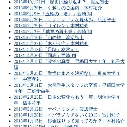
2013年10月21日「歴史は繰り返す？」渡辺智士
2013年9月30日「引越しのご案内」木村祐介
2013年9月9日「五輪の『暑』」西崎 翔
2013年8月20日「じぇじぇじぇな夏休み」渡辺智士
2013年7月29日「サイレン」木村祐介
2013年7月3日「賊軍の再出発」西崎 翔
2013年6月10日「山の神」渡辺智士
2013年5月27日「あがり症」木村祐介
2013年5月13日「足跡」友常えり
2013年4月30日「同志」西崎 翔
2013年4月15日「政治の真実」早稲田大学１年 丸子大
輝
2013年3月25日「覚悟にまさる決断なし」東京大学４
年 中西孝礼
2013年3月11日「お局学生スタッフの卒業」早稲田大学
４年 三好愛由生
2013年2月25日「日本の変化をもう一度」明治大学４
年 橋本祥平
2013年2月12日「ナベノミクス」渡辺智士
2013年1月28日「イバラノミチをいく2013」富川知子
2013年1月15日「砂金採りって知ってるか？」木村祐介
2012年12月25日「再起」西崎 翔