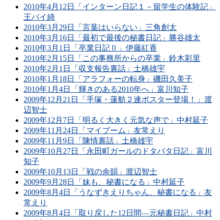
2010年4月12日「インターン日記１－留学生の体験記」
王バイ綺
2010年3月29日「言葉はいらない」三角創太
2010年3月16日「最初で最後の秘書日記」勝谷雄太
2010年3月1日「卒業日記Ⅱ」伊藤紅香
2010年2月15日「この事務所からの卒業」鈴木彩里
2010年2月1日「収支報告裏話」土橋雄宇
2010年1月18日「アラフォーの転身」磯田久美子
2010年1月4日「輝きのある2010年へ」富川知子
2009年12月21日「手塚・蓮舫２連ポスター登場！」渡
辺智士
2009年12月7日「明るく大きく元気な声で」中村延子
2009年11月24日「マイブーム」友常えり
2009年11月9日「陳情裏話」土橋雄宇
2009年10月27日「永田町ガールのドタバタ日記」富川
知子
2009年10月13日「戦の余韻」渡辺智士
2009年9月28日「妹も、秘書になる」中村延子
2009年8月4日「うなずきえりちゃん、秘書になる」友
常えり
2009年8月4日「取り戻した12日間―元秘書日記」中村