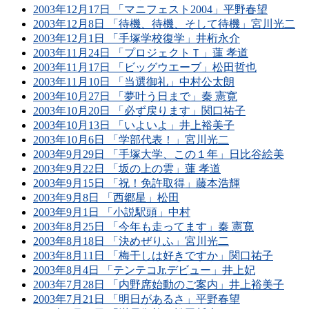
2003年12月17日 「マニフェスト2004」平野春望
2003年12月8日 「待機、待機、そして待機」宮川光二
2003年12月1日 「手塚学校復学」井桁永介
2003年11月24日 「プロジェクトＴ」蓮 孝道
2003年11月17日 「ビッグウエーブ」松田哲也
2003年11月10日 「当選御礼」中村公太朗
2003年10月27日 「夢叶う日まで」秦 憲寛
2003年10月20日 「必ず戻ります」関口祐子
2003年10月13日 「いよいよ」井上裕美子
2003年10月6日 「学部代表！」宮川光二
2003年9月29日 「手塚大学、この１年」日比谷絵美
2003年9月22日 「坂の上の雲」蓮 孝道
2003年9月15日 「祝！免許取得」藤本浩輝
2003年9月8日 「西郷星」松田
2003年9月1日 「小説駅頭」中村
2003年8月25日 「今年も走ってます」秦 憲寛
2003年8月18日 「決めぜりふ」宮川光二
2003年8月11日 「梅干しは好きですか」関口祐子
2003年8月4日 「テンテコJr.デビュー」井上妃
2003年7月28日 「内野席始動のご案内」井上裕美子
2003年7月21日 「明日があるさ」平野春望