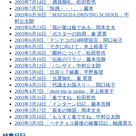
2003年7月14日 「満員御礼」松田哲也
2003年7月7日 「快感・・・。」藤本
2003年6月30日 「MATSUDA DRIVING SCHOOL」中
村公太朗
2003年6月23日 「我が輩は板である」岡本文夫
2003年6月16日 「ポスターの効用」秦 憲寛
2003年6月9日 「テンテコの24時間宣言」関口祐子
2003年6月2日 「七夕に向けて」井上裕美子
2003年5月26日 「圏外について」松田哲也
2003年5月19日 「伝統のワラジ」藤本浩輝
2003年5月12日 「バンザイ」中村公太朗
2003年5月6日 「出戻り？秘書」平野春望
2003年4月28日 「当選御礼」秦 憲寛
2003年4月21日 「代議士お国入り～」関口祐子
2003年4月7日 「short trip in spring」井上裕美子
2003年3月31日 「春ですね」松田哲也
2003年3月24日 「インターン日記」藤本浩輝
2003年3月17日 「親友の帰国」岡本文夫
2003年3月10日 「もうすぐ春ですね」中村公太朗
2003年3月3日 「ヘナチョコ最後の秘書日記」軸屋貴久