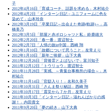
子
2012年4月16日「育成コーチ、話題を求める」木村祐介
2012年4月2日「インターン日記－ユニフォームに色を
染めて」山本玲奈
2012年3月19日「卒業日記～出会えた奇跡(軌跡)～」高
橋美乃
2012年3月5日「部屋と赤ポロシャツと私」鈴鹿雄大
2012年2月20日「春一番」渡辺智士
2012年2月7日「人情の旅in中国」西崎 翔
2012年1月10日「故郷について思うこと」友常えり
2012年1月10日「新年ご挨拶」山下大典
2011年12月26日「背後霊とよばないで」富川知子
2011年12月12日「トウリョウ」渡辺智士
2011年11月28日「実感。～青葉台事務所の場合～」木
村祐介
2011年11月14日「官邸入り！」名和久美子
2011年10月31日「さんま祭り秘話」西崎 翔
2011年10月17日「震災から７か月」友常えり
2011年10月3日「インターン日記－溢れんばかりの感
謝！」内田貴文
2011年9月20日「夢の続き」山下大典