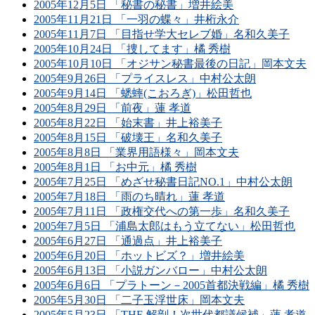
2005年12月5日 「秘書の秘書」増井絵美
2005年11月21日 「一羽の蝶々」井桁永介
2005年11月7日 「目指せ学大セレブ婚」名和久美子
2005年10月24日 「捜してます」橘 秀樹
2005年10月10日 「オジサン秘書最後の日記」岡本文夫
2005年9月26日 「プライスレス」中村公太朗
2005年9月14日 「蟋蟀(こおろぎ)」松田哲也
2005年8月29日 「前夜」蓮 孝道
2005年8月22日 「始末書」井上裕美子
2005年8月15日 「破壊王」名和久美子
2005年8月8日 「業界用語様々」岡本文夫
2005年8月1日 「お中元」橘 秀樹
2005年7月25日 「めざせ秘書日記NO.1」中村公太朗
2005年7月18日 「雨のち晴れ」蓮 孝道
2005年7月11日 「政権交代への第一歩」名和久美子
2005年7月5日 「浦島太郎はもう立てない」松田哲也
2005年6月27日 「通過点」井上裕美子
2005年6月20日 「ホットビズ？」増井絵美
2005年6月13日 「小説ガンバロー」中村公太朗
2005年6月6日 「プラトーン－2005首都決戦編」橘 秀樹
2005年5月30日 「二子玉浮世床」岡本文夫
2005年5月23日 「THE 解剖！次世代都議候補」蓮 孝道