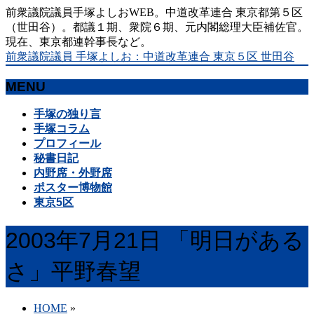
前衆議院議員手塚よしおWEB。中道改革連合 東京都第５区
（世田谷）。都議１期、衆院６期、元内閣総理大臣補佐官。
現在、東京都連幹事長など。
前衆議院議員 手塚よしお：中道改革連合 東京５区 世田谷
MENU
メ
手塚の独り言
ニ
手塚コラム
ュ
プロフィール
ー
秘書日記
を
内野席・外野席
飛
ポスター博物館
ば
東京5区
す
2003年7月21日 「明日がある
さ」平野春望
HOME
»