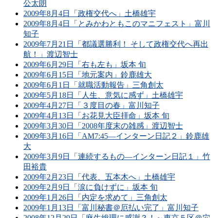
公太朗
2009年8月4日「政権交代へ」土橋雄宇
2009年8月4日「とみかわともこのマニフェスト」富川
知子
2009年7月21日「都議選勝利！ そして政権交代へ再出
航！」渡辺智士
2009年6月29日「右も左も」坂本 旬
2009年6月15日「地元案内」鈴鹿雄大
2009年6月1日「就職活動報告」三角創太
2009年5月18日「人生、意気に感ず」土橋雄宇
2009年4月27日「３度目の春」富川知子
2009年4月13日「お花見大臣拝命」坂本 旬
2009年3月30日「2008年度末の雑感」渡辺智士
2009年3月16日「AM7:45―インターン日記２」鈴鹿雄
大
2009年3月9日「連続するもの―インターン日記１」竹
田裕貴
2009年2月23日「代表、五本木へ」土橋雄宇
2009年2月9日「涙に負けずに」坂本 旬
2009年1月26日「内定を求めて」三角創太
2009年1月13日「富川秘書＠厄払い完了」富川知子
2008年12月29日「麻生総理に感謝？！～東京５区＠穴