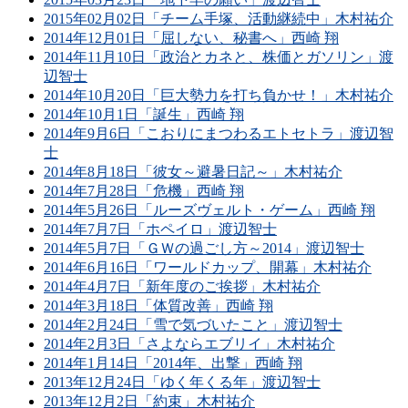
2015年02月02日「チーム手塚、活動継続中」木村祐介
2014年12月01日「屈しない、秘書へ」西崎 翔
2014年11月10日「政治とカネと、株価とガソリン」渡
辺智士
2014年10月20日「巨大勢力を打ち負かせ！」木村祐介
2014年10月1日「誕生」西崎 翔
2014年9月6日「こおりにまつわるエトセトラ」渡辺智
士
2014年8月18日「彼女～避暑日記～」木村祐介
2014年7月28日「危機」西崎 翔
2014年5月26日「ルーズヴェルト・ゲーム」西崎 翔
2014年7月7日「ホペイロ」渡辺智士
2014年5月7日「ＧＷの過ごし方～2014」渡辺智士
2014年6月16日「ワールドカップ、開幕」木村祐介
2014年4月7日「新年度のご挨拶」木村祐介
2014年3月18日「体質改善」西崎 翔
2014年2月24日「雪で気づいたこと」渡辺智士
2014年2月3日「さよならエブリイ」木村祐介
2014年1月14日「2014年、出撃」西崎 翔
2013年12月24日「ゆく年くる年」渡辺智士
2013年12月2日「約束」木村祐介