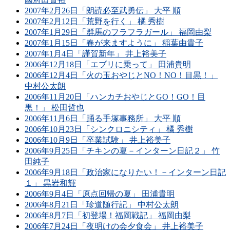
2007年2月26日「朗読必至武勇伝」 大平 順
2007年2月12日「荒野を行く」 橘 秀樹
2007年1月29日「群馬のフラフラガール」 福岡由梨
2007年1月15日「春が来ますように」 稲葉由貴子
2007年1月4日「謹賀新年」 井上裕美子
2006年12月18日「エブリに乗って」 田浦貴明
2006年12月4日「火の玉おやじとNO！NO！目黒！」
中村公太朗
2006年11月20日「ハンカチおやじとGO！GO！目
黒！」 松田哲也
2006年11月6日「踊る手塚事務所」 大平 順
2006年10月23日「シンクロニシティ」 橘 秀樹
2006年10月9日「卒業試験」 井上裕美子
2006年9月25日「チキンの夏－インターン日記２」 竹
田純子
2006年9月18日「政治家になりたい！－インターン日記
１」 黒岩和輝
2006年9月4日「原点回帰の夏」 田浦貴明
2006年8月21日「珍道随行記」 中村公太朗
2006年8月7日「初登場！福岡戦記」 福岡由梨
2006年7月24日「夜明けの会夕食会」 井上裕美子