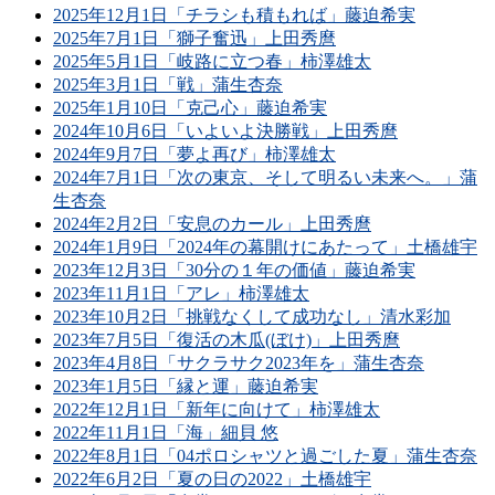
2025年12月1日「チラシも積もれば」藤迫希実
2025年7月1日「獅子奮迅」上田秀麿
2025年5月1日「岐路に立つ春」柿澤雄太
2025年3月1日「戦」蒲生杏奈
2025年1月10日「克己心」藤迫希実
2024年10月6日「いよいよ決勝戦」上田秀麿
2024年9月7日「夢よ再び」柿澤雄太
2024年7月1日「次の東京、そして明るい未来へ。」蒲
生杏奈
2024年2月2日「安息のカール」上田秀麿
2024年1月9日「2024年の幕開けにあたって」土橋雄宇
2023年12月3日「30分の１年の価値」藤迫希実
2023年11月1日「アレ」柿澤雄太
2023年10月2日「挑戦なくして成功なし」清水彩加
2023年7月5日「復活の木瓜(ぼけ)」上田秀麿
2023年4月8日「サクラサク2023年を」蒲生杏奈
2023年1月5日「縁と運」藤迫希実
2022年12月1日「新年に向けて」柿澤雄太
2022年11月1日「海」細貝 悠
2022年8月1日「04ポロシャツと過ごした夏」蒲生杏奈
2022年6月2日「夏の日の2022」土橋雄宇