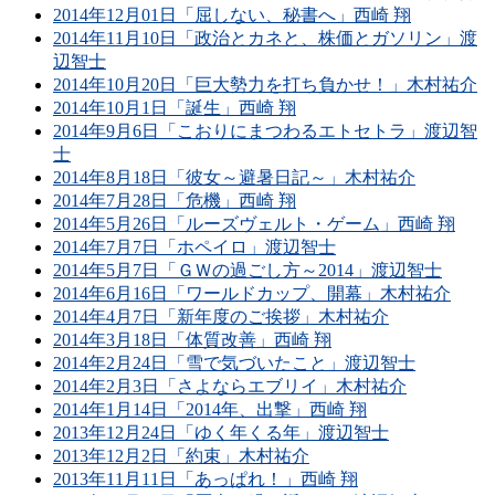
2014年12月01日「屈しない、秘書へ」西崎 翔
2014年11月10日「政治とカネと、株価とガソリン」渡
辺智士
2014年10月20日「巨大勢力を打ち負かせ！」木村祐介
2014年10月1日「誕生」西崎 翔
2014年9月6日「こおりにまつわるエトセトラ」渡辺智
士
2014年8月18日「彼女～避暑日記～」木村祐介
2014年7月28日「危機」西崎 翔
2014年5月26日「ルーズヴェルト・ゲーム」西崎 翔
2014年7月7日「ホペイロ」渡辺智士
2014年5月7日「ＧＷの過ごし方～2014」渡辺智士
2014年6月16日「ワールドカップ、開幕」木村祐介
2014年4月7日「新年度のご挨拶」木村祐介
2014年3月18日「体質改善」西崎 翔
2014年2月24日「雪で気づいたこと」渡辺智士
2014年2月3日「さよならエブリイ」木村祐介
2014年1月14日「2014年、出撃」西崎 翔
2013年12月24日「ゆく年くる年」渡辺智士
2013年12月2日「約束」木村祐介
2013年11月11日「あっぱれ！」西崎 翔