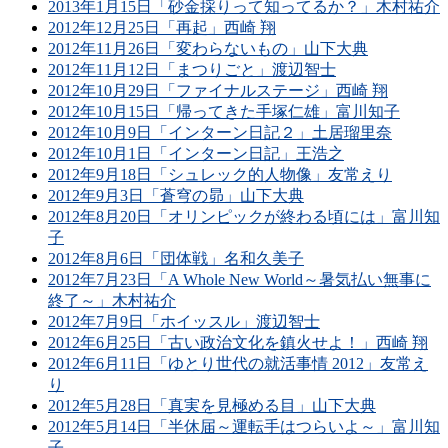
2013年1月15日「砂金採りって知ってるか？」木村祐介
2012年12月25日「再起」西崎 翔
2012年11月26日「変わらないもの」山下大典
2012年11月12日「まつりごと」渡辺智士
2012年10月29日「ファイナルステージ」西崎 翔
2012年10月15日「帰ってきた手塚仁雄」富川知子
2012年10月9日「インターン日記２」土居瑠里奈
2012年10月1日「インターン日記」王浩之
2012年9月18日「シュレック的人物像」友常えり
2012年9月3日「蒼穹の昴」山下大典
2012年8月20日「オリンピックが終わる頃には」富川知
子
2012年8月6日「団体戦」名和久美子
2012年7月23日「A Whole New World～暑気払い無事に
終了～」木村祐介
2012年7月9日「ホイッスル」渡辺智士
2012年6月25日「古い政治文化を鎮火せよ！」西崎 翔
2012年6月11日「ゆとり世代の就活事情 2012」友常え
り
2012年5月28日「真実を見極める目」山下大典
2012年5月14日「半休届～運転手はつらいよ～」富川知
子