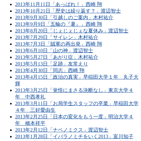
2013年11月11日「あっぱれ！」西崎 翔
2013年10月21日「歴史は繰り返す？」渡辺智士
2013年9月30日「引越しのご案内」木村祐介
2013年9月9日「五輪の『暑』」西崎 翔
2013年8月20日「じぇじぇじぇな夏休み」渡辺智士
2013年7月29日「サイレン」木村祐介
2013年7月3日「賊軍の再出発」西崎 翔
2013年6月10日「山の神」渡辺智士
2013年5月27日「あがり症」木村祐介
2013年5月13日「足跡」友常えり
2013年4月30日「同志」西崎 翔
2013年4月15日「政治の真実」早稲田大学１年 丸子大
輝
2013年3月25日「覚悟にまさる決断なし」東京大学４
年 中西孝礼
2013年3月11日「お局学生スタッフの卒業」早稲田大学
４年 三好愛由生
2013年2月25日「日本の変化をもう一度」明治大学４
年 橋本祥平
2013年2月12日「ナベノミクス」渡辺智士
2013年1月28日「イバラノミチをいく2013」富川知子