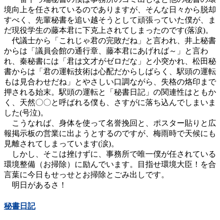
境向上を任されているのでありますが、そんな日々から脱却
すべく、先輩秘書を追い越そうとして頑張っていた僕が、ま
だ現役学生の藤本君に下克上されてしまったのです(落涙)。
代議士から「これじゃ君の完敗だね」と言われ、井上秘書
からは「議員会館の通行章、藤本君にあげれば～」と言わ
れ、秦秘書には「君は文才がゼロだな」と小突かれ、松田秘
書からは「君の運転技術は心配だからしばらく、駅頭の運転
もは見合わせだね」とやさしい口調ながら、失格の烙印まで
押される始末。駅頭の運転と「秘書日記」の関連性はともか
く、天然〇〇と呼ばれる僕も、さすがに落ち込んでしまいま
した(号泣)。
こうなれば、身体を使って名誉挽回と、ポスター貼りと広
報掲示板の営業に出ようとするのですが、梅雨時で天候にも
見離されてしまっています(涙)。
しかし、そこは挫けずに、事務所で唯一僕が任されている
環境整備（お掃除）に励んでいます。目指せ環境大臣！を合
言葉に今日もせっせとお掃除とごみ出しです。
明日があるさ！
秘書日記