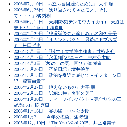
2006年7月10日「お立ち台回避のために」 大平 順
2006年6月26日 「繰り返されてきたモノ、そし
て・・・」橘 秀樹
2006年6月12日 「天網恢恢(テンモウカイカイ)－天道は
厳正という意」田浦貴明
2006年5月29日 「総選挙後のお楽しみ」名和久美子
2006年5月15日 「オカンとボクと、最後にドブネズ
ミ」松田哲也
2006年5月1日 「「誕生！大学院生秘書」井桁永介
2006年4月17日 「永田(町)パニック」中村公太朗
2006年4月3日 「坂の上の雲、再び」蓮 孝道
2006年3月20日 「卒業日記」増井絵美
2006年3月13日 「政治を身近に感じて－インターン日
記」稲葉由貴子
2006年2月27日 「絶えないもの」大平 順
2006年2月13日 「試練の時」名和久美子
2006年1月30日 「ディープインパクト－完全無欠の三
冠馬(鹿)」橘 秀樹
2006年1月16日 「宴の縁」中村公太朗
2006年1月2日 「今年の抱負」蓮 孝道
2005年12月19日 「The Year Word 2005」井上裕美子