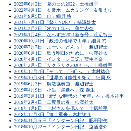
2022年6月2日「夏の日の2022」土橋雄宇
2022年4月1日「友常ホームカミング」友常えり
2021年9月5日「山」細貝 悠
2021年7月11日「祭りのあと」柿澤雄太
2021年2月2日「次の１年へ」蒲生杏奈
2021年1月4日「なべすぽ2021新春号」渡辺智士
2020年10月1日「政治の現場で１年」細貝 悠
2020年7月7日「よーい、どんっ！」渡辺智士
2020年6月1日「歌う明日のために」柿澤雄太
2020年4月1日「インターン日記」蒲生杏奈
2020年2月7日「サクラサク2020年へ」土橋雄宇
2019年12月2日「そして、下町へ。」木村祐介
2019年10月3日「世界の可能性を拓く」細貝 悠
2019年6月3日「解散協奏曲」渡辺智士
2019年4月9日「小生、躍進へ」森 泰生
2019年3月11日「新たな時代の『元年』へ」橋本祥平
2019年2月4日「二度目の春」柿澤雄太
2019年1月8日「上杉さんを偲んで」土橋雄宇
2018年12月3日「捲土重来」木村祐介
2018年11月５日「インターン日記」肥田聖矢
2018年10月22日「インターン日記」遠藤浩介