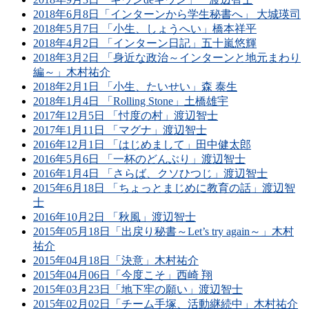
2018年6月8日「インターンから学生秘書へ」 大城瑛司
2018年5月7日 「小生、しょうへい」橋本祥平
2018年4月2日 「インターン日記」五十嵐悠輝
2018年3月2日 「身近な政治～インターンと地元まわり
編～」木村祐介
2018年2月1日 「小生、たいせい」森 泰生
2018年1月4日 「Rolling Stone」土橋雄宇
2017年12月5日 「忖度の村」渡辺智士
2017年1月11日 「マグナ」渡辺智士
2016年12月1日 「はじめまして」田中健太郎
2016年5月6日 「一杯のどんぶり」渡辺智士
2016年1月4日 「さらば、クソひつじ」渡辺智士
2015年6月18日 「ちょっとまじめに教育の話」渡辺智
士
2016年10月2日 「秋風」渡辺智士
2015年05月18日「出戻り秘書～Let’s try again～」木村
祐介
2015年04月18日「決意」木村祐介
2015年04月06日「今度こそ」西崎 翔
2015年03月23日「地下牢の願い」渡辺智士
2015年02月02日「チーム手塚、活動継続中」木村祐介