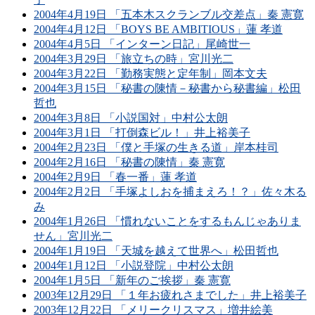
2004年4月19日 「五本木スクランブル交差点」秦 憲寛
2004年4月12日 「BOYS BE AMBITIOUS」蓮 孝道
2004年4月5日 「インターン日記」尾崎世一
2004年3月29日 「旅立ちの時」宮川光二
2004年3月22日 「勤務実態と定年制」岡本文夫
2004年3月15日 「秘書の陳情－秘書から秘書編」松田
哲也
2004年3月8日 「小説国対」中村公太朗
2004年3月1日 「打倒森ビル！」井上裕美子
2004年2月23日 「僕と手塚の生きる道」岸本桂司
2004年2月16日 「秘書の陳情」秦 憲寛
2004年2月9日 「春一番」蓮 孝道
2004年2月2日 「手塚よしおを捕まえろ！？」佐々木る
み
2004年1月26日 「慣れないことをするもんじゃありま
せん」宮川光二
2004年1月19日 「天城を越えて世界へ」松田哲也
2004年1月12日 「小説登院」中村公太朗
2004年1月5日 「新年のご挨拶」秦 憲寛
2003年12月29日 「１年お疲れさまでした」井上裕美子
2003年12月22日 「メリークリスマス」増井絵美