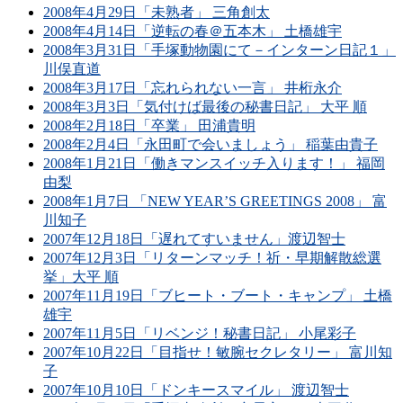
2008年4月29日「未熟者」 三角創太
2008年4月14日「逆転の春＠五本木」 土橋雄宇
2008年3月31日「手塚動物園にて－インターン日記１」
川俣直道
2008年3月17日「忘れられない一言」 井桁永介
2008年3月3日「気付けば最後の秘書日記」 大平 順
2008年2月18日「卒業」 田浦貴明
2008年2月4日「永田町で会いましょう」 稲葉由貴子
2008年1月21日「働きマンスイッチ入ります！」 福岡
由梨
2008年1月7日 「NEW YEAR’S GREETINGS 2008」 富
川知子
2007年12月18日「遅れてすいません」渡辺智士
2007年12月3日「リターンマッチ！祈・早期解散総選
挙」大平 順
2007年11月19日「ブヒート・ブート・キャンプ」 土橋
雄宇
2007年11月5日「リベンジ！秘書日記」 小尾彩子
2007年10月22日「目指せ！敏腕セクレタリー」 富川知
子
2007年10月10日「ドンキースマイル」 渡辺智士