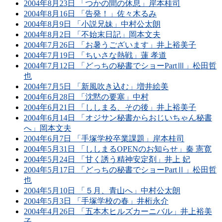
2004年8月23日 「つかの間の休息」岸本桂司
2004年8月16日 「告発！」佐々木るみ
2004年8月9日 「小説兄妹」中村公太朗
2004年8月2日 「不始末日記」岡本文夫
2004年7月26日 「お暑うございます」井上裕美子
2004年7月19日 「ちいさな熱戦」蓮 孝道
2004年7月12日 「どっちの秘書でショーPartⅢ」松田哲
也
2004年7月5日 「新風吹き込む」増井絵美
2004年6月28日 「沈黙の要塞」中村
2004年6月21日 「ししまる、その後」井上裕美子
2004年6月14日 「オジサン秘書からおじいちゃん秘書
へ」岡本文夫
2004年6月7日 「手塚学校卒業課題」岸本桂司
2004年5月31日 「ししまるOPENのお知らせ」秦 憲寛
2004年5月24日 「甘く誘う精神安定剤」井上 妃
2004年5月17日 「どっちの秘書でショーPartⅡ」松田哲
也
2004年5月10日 「５月、青山へ」中村公太朗
2004年5月3日 「手塚学校の春」井桁永介
2004年4月26日 「五本木ヒルズカーニバル」井上裕美
子