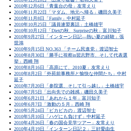
2010年12月6日「青葉台の母」友常えり
2010年11月22日「マダム、地元へ帰る」磯田久美子
2010年11月8日「Family」中村延子
2010年10月25日「議員連盟裏話」土橋雄宇
2010年10月12日「Dietの秋、Surpriseの秋」富川知子
2010年9月27日「インターン日記―熱い夏の経験」張
世鴻
2010年9月15日 NO.363 「チーム民進党」渡辺智士
2010年8月30日「勝手に視察in習志野市、そして代表選
挙」西崎 翔
2010年8月16日「高原にて、2010夏」友常えり
2010年8月2日「外苑前事務所と愉快な仲間たち」中村
延子
2010年7月20日「参院選、そして引っ越し」土橋雄宇
2010年7月5日「出向先での雑感」磯田久美子
2010年6月21日「あれから１年」富川知子
2010年6月7日「激動の５月」西崎 翔
2010年5月24日「ピカピカの」渡辺智士
2010年5月10日「ハゲにも負けず」中村延子
2010年4月26日「春の国会見学ツアー」友常えり
2010年4月19日「インターン日記２」三好愛由生