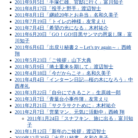
2011年9月5日「手塚仁雄、官邸に行く」富川知子
2011年8月17日「投手と野手」渡辺智士
2011年8月1日「継続20年とお弁当」名和久美子
2011年7月19日「トイレの神様」友常えり
2011年7月4日「希望の光になる」木村祐介
2011年6月20日「GO！GO!目黒サンマの恩返し隊」富
川知子
2011年6月6日「出戻り秘書２～Let’s try again～」西崎
翔
2011年5月23日「ご挨拶」山下大典
2011年5月9日「捲土重来を期して」渡辺智士
2011年4月18日「今だからこそ」名和久美子
2011年4月4日「インターン日記―桜の木になろう」中
西孝礼
2011年3月22日「自分にできること」生原雄一郎
2011年3月7日「青葉台小事件簿」友常えり
2011年2月21日「サクラサクために」木村祐介
2011年2月7日「営業マン、元気に活動中」西崎 翔
2011年1月24日「スナフキン、旅に出る」富川知
子
2011年1月12日「新年のご挨拶」渡辺智士
2010年12月20日「出戻り秘書」名和久美子