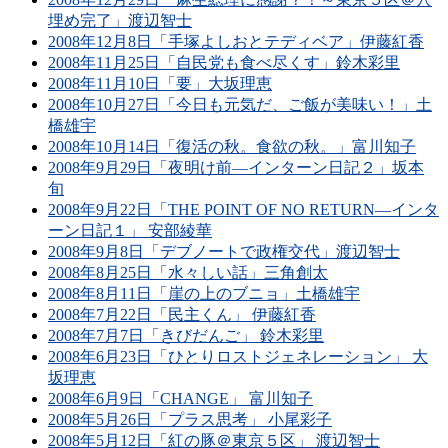
埋め完了」渡辺智士
2008年12月8日「手塚よしおとテディベア」伊藤紅香
2008年11月25日「自民党も食べ尽くす」鈴木彩里
2008年11月10日「要」大坂理恵
2008年10月27日「今日も元気だ、ご飯が美味い！」土
橋雄宇
2008年10月14日「復活の秋。食欲の秋。」富川知子
2008年9月29日「夜明け前―インターン日記２」坂本
旬
2008年9月22日「THE POINT OF NO RETURN―インタ
ーン日記１」 安部綾華
2008年9月8日「デブノートで政権交代」渡辺智士
2008年8月25日「水々しい話」三角創太
2008年8月11日「崖の上のブニョ」土橋雄宇
2008年7月22日「民主くん」 伊藤紅香
2008年7月7日「きびだんご」 鈴木彩里
2008年6月23日「ひとりロストジェネレーション」 大
坂理恵
2008年6月9日「CHANGE」 富川知子
2008年5月26日「プラス思考」 小尾彩子
2008年5月12日「紅の豚＠東京５区」 渡辺智士