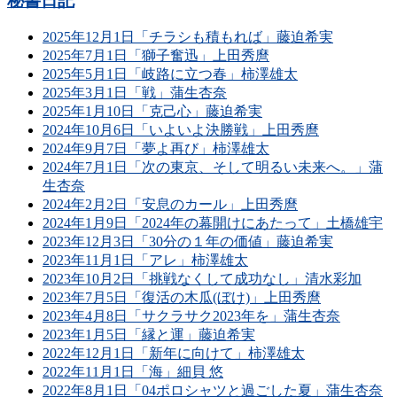
秘書日記
2025年12月1日「チラシも積もれば」藤迫希実
2025年7月1日「獅子奮迅」上田秀麿
2025年5月1日「岐路に立つ春」柿澤雄太
2025年3月1日「戦」蒲生杏奈
2025年1月10日「克己心」藤迫希実
2024年10月6日「いよいよ決勝戦」上田秀麿
2024年9月7日「夢よ再び」柿澤雄太
2024年7月1日「次の東京、そして明るい未来へ。」蒲
生杏奈
2024年2月2日「安息のカール」上田秀麿
2024年1月9日「2024年の幕開けにあたって」土橋雄宇
2023年12月3日「30分の１年の価値」藤迫希実
2023年11月1日「アレ」柿澤雄太
2023年10月2日「挑戦なくして成功なし」清水彩加
2023年7月5日「復活の木瓜(ぼけ)」上田秀麿
2023年4月8日「サクラサク2023年を」蒲生杏奈
2023年1月5日「縁と運」藤迫希実
2022年12月1日「新年に向けて」柿澤雄太
2022年11月1日「海」細貝 悠
2022年8月1日「04ポロシャツと過ごした夏」蒲生杏奈