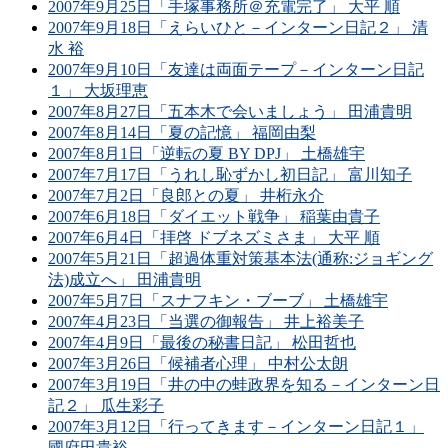
2007年9月25日「手塚事務所＠充電完了」 大平 順
2007年9月18日「えらいひと－インターン日記２」 清
水 裕
2007年9月10日「友達は両面テープ－インターン日記
１」 大坂理恵
2007年8月27日「五本木で会いましょう」 田浦貴明
2007年8月14日「夏の記憶」 福岡由梨
2007年8月1日「逆転の夏 BY DPJ」 土橋雄宇
2007年7月17日「うれし恥ずかし初日記」 富川知子
2007年7月2日「良郎との夏」 井桁永介
2007年6月18日「ダイエット戦争」 稲葉由貴子
2007年6月4日「拝啓 ドブネズミさま」 大平 順
2007年5月21日「超過体重対策基本法(通称:ジョギング
法)成立へ」 田浦貴明
2007年5月7日「スナフキン・ブーブ」 土橋雄宇
2007年4月23日「当選の御報告」 井上裕美子
2007年4月9日「最後の秘書日記」 松田哲也
2007年3月26日「候補者心理」 中村公太朗
2007年3月19日「井の中の蛙政界を知る－インターン日
記２」 瓜生彩子
2007年3月12日「行ってきます－インターン日記１」
國府田貴裕