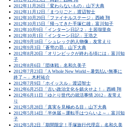
2012年11月26日「変わらないもの」山下大典
2012年11月12日「まつりごと」渡辺智士
2012年10月29日「ファイナルステージ」西崎 翔
2012年10月15日「帰ってきた手塚仁雄」富川知子
2012年10月9日「インターン日記２」土居瑠里奈
2012年10月1日「インターン日記」王浩之
2012年9月18日「シュレック的人物像」友常えり
2012年9月3日「蒼穹の昴」山下大典
2012年8月20日「オリンピックが終わる頃には」富川知
子
2012年8月6日「団体戦」名和久美子
2012年7月23日「A Whole New World～暑気払い無事に
終了～」木村祐介
2012年7月9日「ホイッスル」渡辺智士
2012年6月25日「古い政治文化を鎮火せよ！」西崎 翔
2012年6月11日「ゆとり世代の就活事情 2012」友常え
り
2012年5月28日「真実を見極める目」山下大典
2012年5月14日「半休届～運転手はつらいよ～」富川知
子
2012年5月2日「期間限定！手塚旅行代理店」名和久美