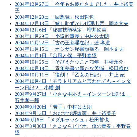
2004年12月27日 「今年もお疲れさまでした」井上裕美
子
2004年12月20日 「回想録」松田哲也
2004年12月13日 「嬉し恥ずかし代理出席」岡本文夫
2004年12月6日 「秘書技能検定」増井絵美
2004年11月29日 「小説幹事長」中村公太朗
2004年11月22日 「古の王都滞在記」蓮 孝道
2004年11月15日 「オジサン秘書頑張る」岡本文夫
2004年11月1日 「台風と僕」平野春望
2004年10月25日 「そびえたつこと70年」井桁永介
2004年10月18日 「青年秘書の新たな苦悩」松田哲也
2004年10月11日 「復刻！『乙女の日記』」井上 妃
2004年10月4日 「モラトリアムと言われても－インタ
ーン日記２」小幡 創
2004年9月27日 「小さな手応え－インターン日記１」
石井孝一郎
2004年9月20日 「若手」中村公太朗
2004年9月13日 「おむすび評論家」井上裕美子
2004年9月6日 「メダルラッシュ」松田哲也
2004年8月30日 「さよならビビオ、僕の青春」平野春
望