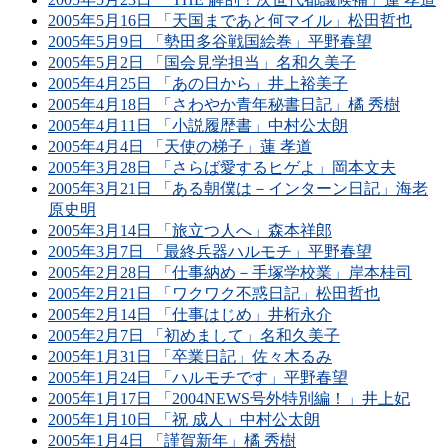
2005年5月16日 「天国まであと何マイル」松田哲也
2005年5月9日 「勢田多谷戦国絵巻」平野春望
2005年5月2日 「国会見学担当」名和久美子
2005年4月25日 「あの日から」井上裕美子
2005年4月18日 「さわやか青年秘書日記」橘 秀樹
2005年4月11日 「小説履歴書」中村公太朗
2005年4月4日 「天使の梯子」蓮 孝道
2005年3月28日 「さらば愛するヒゲよ」岡本文夫
2005年3月21日 「ある朝僕は－インターン日記」海老
原史明
2005年3月14日 「旅立つ人へ」森本祥郎
2005年3月7日 「最終兵器ハルモチ」平野春望
2005年2月28日 「仕事納め－手塚学校業」岸本桂司
2005年2月21日 「ワクワク不惑日記」松田哲也
2005年2月14日 「仕事はじめ」井桁永介
2005年2月7日 「初めまして」名和久美子
2005年1月31日 「卒業日記」佐々木るみ
2005年1月24日 「ハルモチです」平野春望
2005年1月17日 「2004NEWS号外特別編！」井上妃
2005年1月10日 「祝 成人」中村公太朗
2005年1月4日 「謹賀新年」橘 秀樹