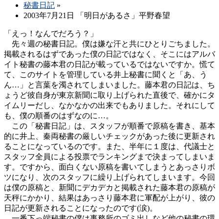
秘書日記
»
2003年7月21日 「明日があるさ」平野春望
「えっ！なんでだろう？」
先々週の秘書日記。僕は嫌な汗と共にひとりごちました。
掲載されるはずであった僕の日記ではなく、そこにはアルバ
イト秘書の藤本君の日記が載っているではないですか。慌て
て、このサイトを管理している井上秘書に聞くと「あ、う
ん…」と言葉を濁されてしまいました。藤本君の日記は、ち
ょうど彼自身が東京新聞に取り上げられた直後で、確かにタ
イムリーだし、なかなかの出来でもありました。それにして
も、僕の順番のはずなのに…。
この「秘書日記」は、スタッフが順番で原稿を書き、基本
的に井上、秦両秘書の厳しいチェックがあった後に更新され
ることになっているのです。また、半年に１度は、代議士と
スタッフ全員による投票でランキングまで決まってしまいま
す。ですから、面白くない原稿を書いてしまうとあっさりボ
ツになり、次のスタッフに繰り上げられてしまいます。今回
は僕の原稿と、新聞にデカデカと掲載された藤本君の原稿が
天秤にかかり、結果はあっさり藤本君に軍配が上がり、彼の
日記が更新されることになったのです(涙)。
一番下っ端秘書の僕は事務所のゴミ出しなど他の秘書の環