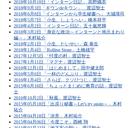
2018年10月10日「インターン日記」 高野織衣
2018年9月3日「ギウンdeキウン」 渡辺智士
2018年6月8日「インターンから学生秘書へ」 大城瑛司
2018年5月7日 「小生、しょうへい」橋本祥平
2018年4月2日 「インターン日記」五十嵐悠輝
2018年3月2日 「身近な政治～インターンと地元まわり
編～」木村祐介
2018年2月1日 「小生、たいせい」森 泰生
2018年1月4日 「Rolling Stone」土橋雄宇
2017年12月5日 「忖度の村」渡辺智士
2017年1月11日 「マグナ」渡辺智士
2016年12月1日 「はじめまして」田中健太郎
2016年5月6日 「一杯のどんぶり」渡辺智士
2016年1月4日 「さらば、クソひつじ」渡辺智士
2015年6月18日 「ちょっとまじめに教育の話」渡辺智
士
2016年10月2日 「秋風」渡辺智士
2015年05月18日「出戻り秘書～Let’s try again～」木村
祐介
2015年04月18日「決意」木村祐介
2015年04月06日「今度こそ」西崎 翔
2015年03月23日「地下牢の願い」渡辺智士