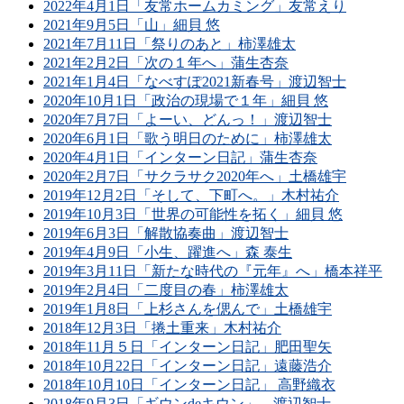
2022年4月1日「友常ホームカミング」友常えり
2021年9月5日「山」細貝 悠
2021年7月11日「祭りのあと」柿澤雄太
2021年2月2日「次の１年へ」蒲生杏奈
2021年1月4日「なべすぽ2021新春号」渡辺智士
2020年10月1日「政治の現場で１年」細貝 悠
2020年7月7日「よーい、どんっ！」渡辺智士
2020年6月1日「歌う明日のために」柿澤雄太
2020年4月1日「インターン日記」蒲生杏奈
2020年2月7日「サクラサク2020年へ」土橋雄宇
2019年12月2日「そして、下町へ。」木村祐介
2019年10月3日「世界の可能性を拓く」細貝 悠
2019年6月3日「解散協奏曲」渡辺智士
2019年4月9日「小生、躍進へ」森 泰生
2019年3月11日「新たな時代の『元年』へ」橋本祥平
2019年2月4日「二度目の春」柿澤雄太
2019年1月8日「上杉さんを偲んで」土橋雄宇
2018年12月3日「捲土重来」木村祐介
2018年11月５日「インターン日記」肥田聖矢
2018年10月22日「インターン日記」遠藤浩介
2018年10月10日「インターン日記」 高野織衣
2018年9月3日「ギウンdeキウン」 渡辺智士