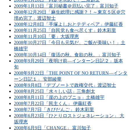
2009年1月13日「富川秘書＠厄払い完了」富川知子
2008年12月29日「麻生総理に感謝？！～東京５区＠穴
埋め完了」渡辺智士
2008年12月8日「手塚よしおとテディベア」伊藤紅香
2008年11月25日「自民党も食べ尽くす」鈴木彩里
2008年11月10日「要」大坂理恵
2008年10月27日「今日も元気だ、ご飯が美味い！」土
橋雄宇
2008年10月14日「復活の秋。食欲の秋。」富川知子
2008年9月29日「夜明け前―インターン日記２」坂本
旬
2008年9月22日「THE POINT OF NO RETURN―インタ
ーン日記１」 安部綾華
2008年9月8日「デブノートで政権交代」渡辺智士
2008年8月25日「水々しい話」三角創太
2008年8月11日「崖の上のブニョ」土橋雄宇
2008年7月22日「民主くん」 伊藤紅香
2008年7月7日「きびだんご」 鈴木彩里
2008年6月23日「ひとりロストジェネレーション」 大
坂理恵
2008年6月9日「CHANGE」 富川知子