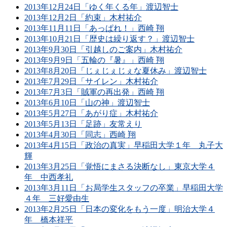
2013年12月24日「ゆく年くる年」渡辺智士
2013年12月2日「約束」木村祐介
2013年11月11日「あっぱれ！」西崎 翔
2013年10月21日「歴史は繰り返す？」渡辺智士
2013年9月30日「引越しのご案内」木村祐介
2013年9月9日「五輪の『暑』」西崎 翔
2013年8月20日「じぇじぇじぇな夏休み」渡辺智士
2013年7月29日「サイレン」木村祐介
2013年7月3日「賊軍の再出発」西崎 翔
2013年6月10日「山の神」渡辺智士
2013年5月27日「あがり症」木村祐介
2013年5月13日「足跡」友常えり
2013年4月30日「同志」西崎 翔
2013年4月15日「政治の真実」早稲田大学１年 丸子大
輝
2013年3月25日「覚悟にまさる決断なし」東京大学４
年 中西孝礼
2013年3月11日「お局学生スタッフの卒業」早稲田大学
４年 三好愛由生
2013年2月25日「日本の変化をもう一度」明治大学４
年 橋本祥平