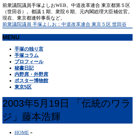
前衆議院議員手塚よしおWEB。中道改革連合 東京都第５区
（世田谷）。都議１期、衆院６期、元内閣総理大臣補佐官。
現在、東京都連幹事長など。
前衆議院議員 手塚よしお：中道改革連合 東京５区 世田谷
MENU
メ
手塚の独り言
ニ
手塚コラム
ュ
プロフィール
ー
秘書日記
を
内野席・外野席
飛
ポスター博物館
ば
東京5区
す
2003年5月19日 「伝統のワラ
ジ」藤本浩輝
HOME
»