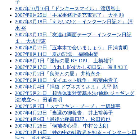
子
2007年10月10日「ドンキースマイル」 渡辺智士
2007年9月25日「手塚事務所＠充電完了」 大平 順
2007年9月18日「えらいひと－インターン日記２」 清
水 裕
2007年9月10日「友達は両面テープ－インターン日記
１」 大坂理恵
2007年8月27日「五本木で会いましょう」 田浦貴明
2007年8月14日「夏の記憶」 福岡由梨
2007年8月1日「逆転の夏 BY DPJ」 土橋雄宇
2007年7月17日「うれし恥ずかし初日記」 富川知子
2007年7月2日「良郎との夏」 井桁永介
2007年6月18日「ダイエット戦争」 稲葉由貴子
2007年6月4日「拝啓 ドブネズミさま」 大平 順
2007年5月21日「超過体重対策基本法(通称:ジョギング
法)成立へ」 田浦貴明
2007年5月7日「スナフキン・ブーブ」 土橋雄宇
2007年4月23日「当選の御報告」 井上裕美子
2007年4月9日「最後の秘書日記」 松田哲也
2007年3月26日「候補者心理」 中村公太朗
2007年3月19日「井の中の蛙政界を知る－インターン日
記２」 瓜生彩子