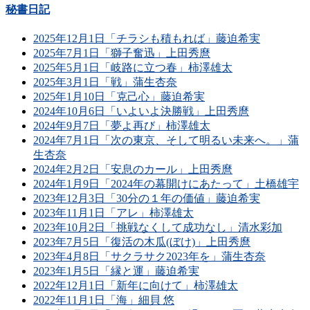
秘書日記
2025年12月1日「チラシも積もれば」藤迫希実
2025年7月1日「獅子奮迅」上田秀麿
2025年5月1日「岐路に立つ春」柿澤雄太
2025年3月1日「戦」蒲生杏奈
2025年1月10日「克己心」藤迫希実
2024年10月6日「いよいよ決勝戦」上田秀麿
2024年9月7日「夢よ再び」柿澤雄太
2024年7月1日「次の東京、そして明るい未来へ。」蒲
生杏奈
2024年2月2日「安息のカール」上田秀麿
2024年1月9日「2024年の幕開けにあたって」土橋雄宇
2023年12月3日「30分の１年の価値」藤迫希実
2023年11月1日「アレ」柿澤雄太
2023年10月2日「挑戦なくして成功なし」清水彩加
2023年7月5日「復活の木瓜(ぼけ)」上田秀麿
2023年4月8日「サクラサク2023年を」蒲生杏奈
2023年1月5日「縁と運」藤迫希実
2022年12月1日「新年に向けて」柿澤雄太
2022年11月1日「海」細貝 悠