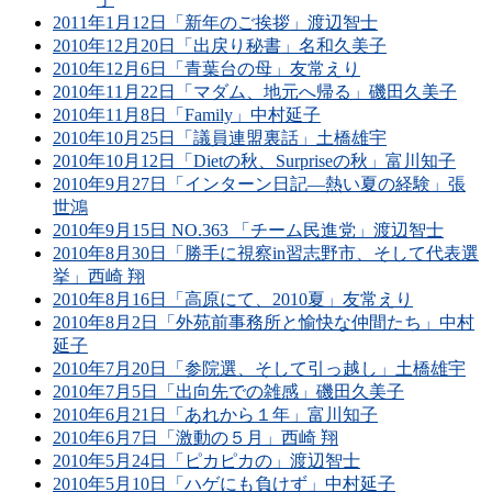
2011年1月12日「新年のご挨拶」渡辺智士
2010年12月20日「出戻り秘書」名和久美子
2010年12月6日「青葉台の母」友常えり
2010年11月22日「マダム、地元へ帰る」磯田久美子
2010年11月8日「Family」中村延子
2010年10月25日「議員連盟裏話」土橋雄宇
2010年10月12日「Dietの秋、Surpriseの秋」富川知子
2010年9月27日「インターン日記―熱い夏の経験」張
世鴻
2010年9月15日 NO.363 「チーム民進党」渡辺智士
2010年8月30日「勝手に視察in習志野市、そして代表選
挙」西崎 翔
2010年8月16日「高原にて、2010夏」友常えり
2010年8月2日「外苑前事務所と愉快な仲間たち」中村
延子
2010年7月20日「参院選、そして引っ越し」土橋雄宇
2010年7月5日「出向先での雑感」磯田久美子
2010年6月21日「あれから１年」富川知子
2010年6月7日「激動の５月」西崎 翔
2010年5月24日「ピカピカの」渡辺智士
2010年5月10日「ハゲにも負けず」中村延子