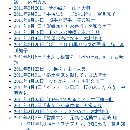
謝！」内田貴文
2011年9月20日「夢の続き」山下大典
2011年9月5日「手塚仁雄、官邸に行く」富川知子
2011年8月17日「投手と野手」渡辺智士
2011年8月1日「継続20年とお弁当」名和久美子
2011年7月19日「トイレの神様」友常えり
2011年7月4日「希望の光になる」木村祐介
2011年6月20日「GO！GO!目黒サンマの恩返し隊」富
川知子
2011年6月6日「出戻り秘書２～Let’s try again～」西崎
翔
2011年5月23日「ご挨拶」山下大典
2011年5月9日「捲土重来を期して」渡辺智士
2011年4月18日「今だからこそ」名和久美子
2011年4月4日「インターン日記―桜の木になろう」中
西孝礼
2011年3月22日「自分にできること」生原雄一郎
2011年3月7日「青葉台小事件簿」友常えり
2011年2月21日「サクラサクために」木村祐介
2011年2月7日「営業マン、元気に活動中」西崎 翔
2011年1月24日「スナフキン、旅に出る」富川知
子