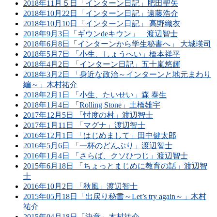
2018年11月５日「インターン日記」肥田聖矢
2018年10月22日「インターン日記」遠藤浩介
2018年10月10日「インターン日記」 高野織衣
2018年9月3日「ギウンdeキウン」 渡辺智士
2018年6月8日「インターンから学生秘書へ」 大城瑛司
2018年5月7日 「小生、しょうへい」橋本祥平
2018年4月2日 「インターン日記」五十嵐悠輝
2018年3月2日 「身近な政治～インターンと地元まわり
編～」木村祐介
2018年2月1日 「小生、たいせい」森 泰生
2018年1月4日 「Rolling Stone」土橋雄宇
2017年12月5日 「忖度の村」渡辺智士
2017年1月11日 「マグナ」渡辺智士
2016年12月1日 「はじめまして」田中健太郎
2016年5月6日 「一杯のどんぶり」渡辺智士
2016年1月4日 「さらば、クソひつじ」渡辺智士
2015年6月18日 「ちょっとまじめに教育の話」渡辺智
士
2016年10月2日 「秋風」渡辺智士
2015年05月18日「出戻り秘書～Let’s try again～」木村
祐介
2015年04月18日「決意」木村祐介