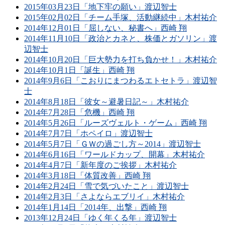
2015年03月23日「地下牢の願い」渡辺智士
2015年02月02日「チーム手塚、活動継続中」木村祐介
2014年12月01日「屈しない、秘書へ」西崎 翔
2014年11月10日「政治とカネと、株価とガソリン」渡
辺智士
2014年10月20日「巨大勢力を打ち負かせ！」木村祐介
2014年10月1日「誕生」西崎 翔
2014年9月6日「こおりにまつわるエトセトラ」渡辺智
士
2014年8月18日「彼女～避暑日記～」木村祐介
2014年7月28日「危機」西崎 翔
2014年5月26日「ルーズヴェルト・ゲーム」西崎 翔
2014年7月7日「ホペイロ」渡辺智士
2014年5月7日「ＧＷの過ごし方～2014」渡辺智士
2014年6月16日「ワールドカップ、開幕」木村祐介
2014年4月7日「新年度のご挨拶」木村祐介
2014年3月18日「体質改善」西崎 翔
2014年2月24日「雪で気づいたこと」渡辺智士
2014年2月3日「さよならエブリイ」木村祐介
2014年1月14日「2014年、出撃」西崎 翔
2013年12月24日「ゆく年くる年」渡辺智士