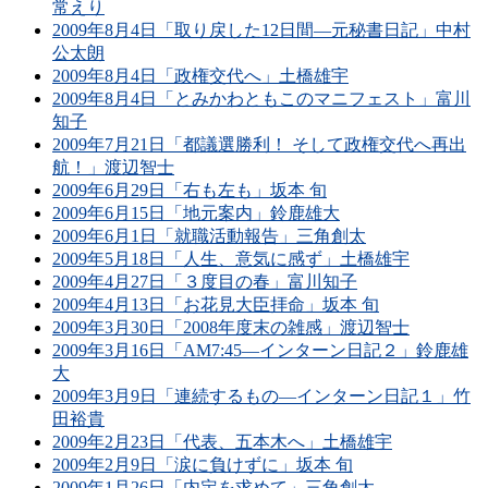
常えり
2009年8月4日「取り戻した12日間―元秘書日記」中村
公太朗
2009年8月4日「政権交代へ」土橋雄宇
2009年8月4日「とみかわともこのマニフェスト」富川
知子
2009年7月21日「都議選勝利！ そして政権交代へ再出
航！」渡辺智士
2009年6月29日「右も左も」坂本 旬
2009年6月15日「地元案内」鈴鹿雄大
2009年6月1日「就職活動報告」三角創太
2009年5月18日「人生、意気に感ず」土橋雄宇
2009年4月27日「３度目の春」富川知子
2009年4月13日「お花見大臣拝命」坂本 旬
2009年3月30日「2008年度末の雑感」渡辺智士
2009年3月16日「AM7:45―インターン日記２」鈴鹿雄
大
2009年3月9日「連続するもの―インターン日記１」竹
田裕貴
2009年2月23日「代表、五本木へ」土橋雄宇
2009年2月9日「涙に負けずに」坂本 旬
2009年1月26日「内定を求めて」三角創太