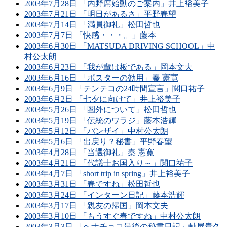
2003年7月28日 「内野席始動のご案内」井上裕美子
2003年7月21日 「明日があるさ」平野春望
2003年7月14日 「満員御礼」松田哲也
2003年7月7日 「快感・・・。」藤本
2003年6月30日 「MATSUDA DRIVING SCHOOL」中
村公太朗
2003年6月23日 「我が輩は板である」岡本文夫
2003年6月16日 「ポスターの効用」秦 憲寛
2003年6月9日 「テンテコの24時間宣言」関口祐子
2003年6月2日 「七夕に向けて」井上裕美子
2003年5月26日 「圏外について」松田哲也
2003年5月19日 「伝統のワラジ」藤本浩輝
2003年5月12日 「バンザイ」中村公太朗
2003年5月6日 「出戻り？秘書」平野春望
2003年4月28日 「当選御礼」秦 憲寛
2003年4月21日 「代議士お国入り～」関口祐子
2003年4月7日 「short trip in spring」井上裕美子
2003年3月31日 「春ですね」松田哲也
2003年3月24日 「インターン日記」藤本浩輝
2003年3月17日 「親友の帰国」岡本文夫
2003年3月10日 「もうすぐ春ですね」中村公太朗
2003年3月3日 「ヘナチョコ最後の秘書日記」軸屋貴久