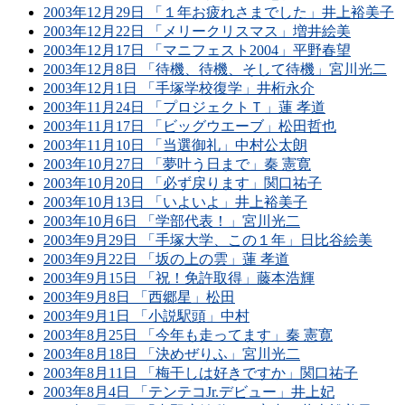
2003年12月29日 「１年お疲れさまでした」井上裕美子
2003年12月22日 「メリークリスマス」増井絵美
2003年12月17日 「マニフェスト2004」平野春望
2003年12月8日 「待機、待機、そして待機」宮川光二
2003年12月1日 「手塚学校復学」井桁永介
2003年11月24日 「プロジェクトＴ」蓮 孝道
2003年11月17日 「ビッグウエーブ」松田哲也
2003年11月10日 「当選御礼」中村公太朗
2003年10月27日 「夢叶う日まで」秦 憲寛
2003年10月20日 「必ず戻ります」関口祐子
2003年10月13日 「いよいよ」井上裕美子
2003年10月6日 「学部代表！」宮川光二
2003年9月29日 「手塚大学、この１年」日比谷絵美
2003年9月22日 「坂の上の雲」蓮 孝道
2003年9月15日 「祝！免許取得」藤本浩輝
2003年9月8日 「西郷星」松田
2003年9月1日 「小説駅頭」中村
2003年8月25日 「今年も走ってます」秦 憲寛
2003年8月18日 「決めぜりふ」宮川光二
2003年8月11日 「梅干しは好きですか」関口祐子
2003年8月4日 「テンテコJr.デビュー」井上妃