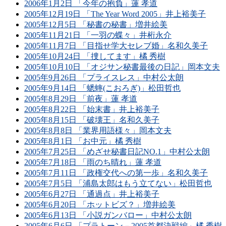
2006年1月2日 「今年の抱負」蓮 孝道
2005年12月19日 「The Year Word 2005」井上裕美子
2005年12月5日 「秘書の秘書」増井絵美
2005年11月21日 「一羽の蝶々」井桁永介
2005年11月7日 「目指せ学大セレブ婚」名和久美子
2005年10月24日 「捜してます」橘 秀樹
2005年10月10日 「オジサン秘書最後の日記」岡本文夫
2005年9月26日 「プライスレス」中村公太朗
2005年9月14日 「蟋蟀(こおろぎ)」松田哲也
2005年8月29日 「前夜」蓮 孝道
2005年8月22日 「始末書」井上裕美子
2005年8月15日 「破壊王」名和久美子
2005年8月8日 「業界用語様々」岡本文夫
2005年8月1日 「お中元」橘 秀樹
2005年7月25日 「めざせ秘書日記NO.1」中村公太朗
2005年7月18日 「雨のち晴れ」蓮 孝道
2005年7月11日 「政権交代への第一歩」名和久美子
2005年7月5日 「浦島太郎はもう立てない」松田哲也
2005年6月27日 「通過点」井上裕美子
2005年6月20日 「ホットビズ？」増井絵美
2005年6月13日 「小説ガンバロー」中村公太朗
2005年6月6日 「プラトーン－2005首都決戦編」橘 秀樹