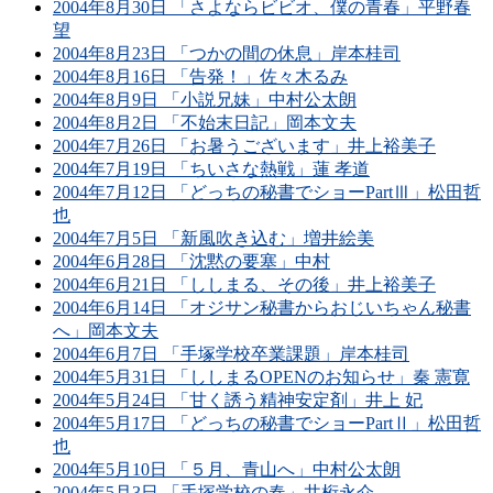
2004年8月30日 「さよならビビオ、僕の青春」平野春
望
2004年8月23日 「つかの間の休息」岸本桂司
2004年8月16日 「告発！」佐々木るみ
2004年8月9日 「小説兄妹」中村公太朗
2004年8月2日 「不始末日記」岡本文夫
2004年7月26日 「お暑うございます」井上裕美子
2004年7月19日 「ちいさな熱戦」蓮 孝道
2004年7月12日 「どっちの秘書でショーPartⅢ」松田哲
也
2004年7月5日 「新風吹き込む」増井絵美
2004年6月28日 「沈黙の要塞」中村
2004年6月21日 「ししまる、その後」井上裕美子
2004年6月14日 「オジサン秘書からおじいちゃん秘書
へ」岡本文夫
2004年6月7日 「手塚学校卒業課題」岸本桂司
2004年5月31日 「ししまるOPENのお知らせ」秦 憲寛
2004年5月24日 「甘く誘う精神安定剤」井上 妃
2004年5月17日 「どっちの秘書でショーPartⅡ」松田哲
也
2004年5月10日 「５月、青山へ」中村公太朗
2004年5月3日 「手塚学校の春」井桁永介