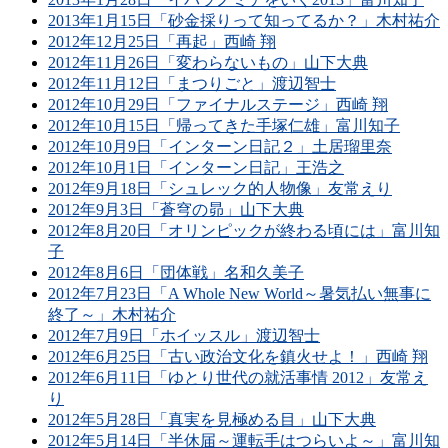
2013年1月15日「砂金採りって知ってるか？」木村祐介
2012年12月25日「再起」西崎 翔
2012年11月26日「変わらないもの」山下大典
2012年11月12日「まつりごと」渡辺智士
2012年10月29日「ファイナルステージ」西崎 翔
2012年10月15日「帰ってきた手塚仁雄」富川知子
2012年10月9日「インターン日記２」土居瑠里奈
2012年10月1日「インターン日記」王浩之
2012年9月18日「シュレック的人物像」友常えり
2012年9月3日「蒼穹の昴」山下大典
2012年8月20日「オリンピックが終わる頃には」富川知
子
2012年8月6日「団体戦」名和久美子
2012年7月23日「A Whole New World～暑気払い無事に
終了～」木村祐介
2012年7月9日「ホイッスル」渡辺智士
2012年6月25日「古い政治文化を鎮火せよ！」西崎 翔
2012年6月11日「ゆとり世代の就活事情 2012」友常え
り
2012年5月28日「真実を見極める目」山下大典
2012年5月14日「半休届～運転手はつらいよ～」富川知