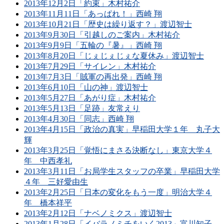
2013年12月2日「約束」木村祐介
2013年11月11日「あっぱれ！」西崎 翔
2013年10月21日「歴史は繰り返す？」渡辺智士
2013年9月30日「引越しのご案内」木村祐介
2013年9月9日「五輪の『暑』」西崎 翔
2013年8月20日「じぇじぇじぇな夏休み」渡辺智士
2013年7月29日「サイレン」木村祐介
2013年7月3日「賊軍の再出発」西崎 翔
2013年6月10日「山の神」渡辺智士
2013年5月27日「あがり症」木村祐介
2013年5月13日「足跡」友常えり
2013年4月30日「同志」西崎 翔
2013年4月15日「政治の真実」早稲田大学１年 丸子大
輝
2013年3月25日「覚悟にまさる決断なし」東京大学４
年 中西孝礼
2013年3月11日「お局学生スタッフの卒業」早稲田大学
４年 三好愛由生
2013年2月25日「日本の変化をもう一度」明治大学４
年 橋本祥平
2013年2月12日「ナベノミクス」渡辺智士
2013年1月28日「イバラノミチをいく2013」富川知子