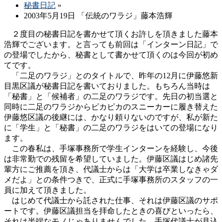
秘書日記
»
2003年5月19日 「伝統のワラジ」藤本浩輝
２度目の秘書日記を書かせて頂くお許しを頂きました藤本
浩輝でございます。と言っても前回は「インターン日記」で
の登場でしたから、秘書として書かせて頂くのは今回が初め
てです。
「二足のワラジ」とのタイトルで、昨年の12月に伊藤悠新
目黒区議が秘書日記を書いておりました。もちろん当時は
「秘書」と「候補者」の二足のワラジです。先日の初当選と
同時に二足のワラジからピカピカのスニーカーに履き替えた
伊藤悠区議の後継には、かなり頼りないのですが、私が新た
に「学生」と「秘書」の二足のワラジをはいての登場になり
ます。
この春私は、手塚事務所で学生インターンを経験し、今後
は非常勤での残留を希望していました。伊藤区議はじめ諸先
輩方にご推薦を頂き、代議士からは「大学は卒業しなきゃダ
メだよ」との条件つきで、正式に手塚事務所のスタッフの一
員に加えて頂きました。
はじめて代議士から託された仕事、それは伊藤区議のサポ
ートです。伊藤区議担当を拝命したときの喜びといったら、
それは半端なモノじゃありませんでした。手塚代議士が見込