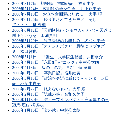
2006年8月7日「初登場！福岡戦記」 福岡由梨
2006年7月24日「夜明けの会夕食会」 井上裕美子
2006年7月10日「お立ち台回避のために」 大平 順
2006年6月26日 「繰り返されてきたモノ、そし
て・・・」橘 秀樹
2006年6月12日 「天網恢恢(テンモウカイカイ)－天道は
厳正という意」田浦貴明
2006年5月29日 「総選挙後のお楽しみ」名和久美子
2006年5月15日 「オカンとボクと、最後にドブネズ
ミ」松田哲也
2006年5月1日 「「誕生！大学院生秘書」井桁永介
2006年4月17日 「永田(町)パニック」中村公太朗
2006年4月3日 「坂の上の雲、再び」蓮 孝道
2006年3月20日 「卒業日記」増井絵美
2006年3月13日 「政治を身近に感じて－インターン日
記」稲葉由貴子
2006年2月27日 「絶えないもの」大平 順
2006年2月13日 「試練の時」名和久美子
2006年1月30日 「ディープインパクト－完全無欠の三
冠馬(鹿)」橘 秀樹
2006年1月16日 「宴の縁」中村公太朗