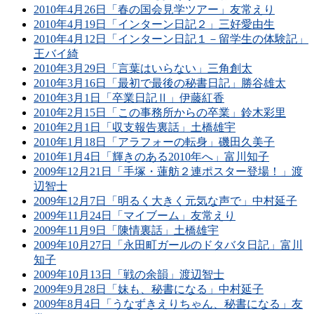
2010年4月26日「春の国会見学ツアー」友常えり
2010年4月19日「インターン日記２」三好愛由生
2010年4月12日「インターン日記１－留学生の体験記」
王バイ綺
2010年3月29日「言葉はいらない」三角創太
2010年3月16日「最初で最後の秘書日記」勝谷雄太
2010年3月1日「卒業日記Ⅱ」伊藤紅香
2010年2月15日「この事務所からの卒業」鈴木彩里
2010年2月1日「収支報告裏話」土橋雄宇
2010年1月18日「アラフォーの転身」磯田久美子
2010年1月4日「輝きのある2010年へ」富川知子
2009年12月21日「手塚・蓮舫２連ポスター登場！」渡
辺智士
2009年12月7日「明るく大きく元気な声で」中村延子
2009年11月24日「マイブーム」友常えり
2009年11月9日「陳情裏話」土橋雄宇
2009年10月27日「永田町ガールのドタバタ日記」富川
知子
2009年10月13日「戦の余韻」渡辺智士
2009年9月28日「妹も、秘書になる」中村延子
2009年8月4日「うなずきえりちゃん、秘書になる」友