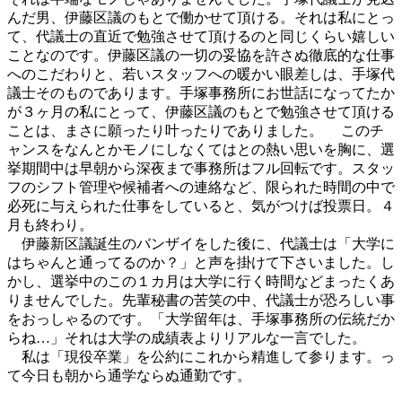
んだ男、伊藤区議のもとで働かせて頂ける。それは私にとっ
て、代議士の直近で勉強させて頂けるのと同じくらい嬉しい
ことなのです。伊藤区議の一切の妥協を許さぬ徹底的な仕事
へのこだわりと、若いスタッフへの暖かい眼差しは、手塚代
議士そのものであります。手塚事務所にお世話になってたか
が３ヶ月の私にとって、伊藤区議のもとで勉強させて頂ける
ことは、まさに願ったり叶ったりでありました。 このチ
ャンスをなんとかモノにしなくてはとの熱い思いを胸に、選
挙期間中は早朝から深夜まで事務所はフル回転です。スタッ
フのシフト管理や候補者への連絡など、限られた時間の中で
必死に与えられた仕事をしていると、気がつけば投票日。４
月も終わり。
伊藤新区議誕生のバンザイをした後に、代議士は「大学に
はちゃんと通ってるのか？」と声を掛けて下さいました。し
かし、選挙中のこの１カ月は大学に行く時間などまったくあ
りませんでした。先輩秘書の苦笑の中、代議士が恐ろしい事
をおっしゃるのです。「大学留年は、手塚事務所の伝統だか
らね…」それは大学の成績表よりリアルな一言でした。
私は「現役卒業」を公約にこれから精進して参ります。っ
て今日も朝から通学ならぬ通勤です。