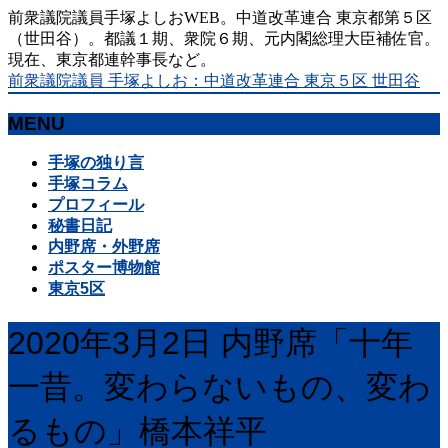
前衆議院議員手塚よしおWEB。中道改革連合 東京都第５区
（世田谷）。都議１期、衆院６期、元内閣総理大臣補佐官。
現在、東京都連幹事長など。
前衆議院議員 手塚よしお：中道改革連合 東京５区 世田谷
MENU
メ
手塚の独り言
ニ
手塚コラム
ュ
プロフィール
ー
秘書日記
を
内野席・外野席
飛
ポスター博物館
ば
東京5区
す
2020年3月2日 内野席「十年
一昔。変わらないもの、変わ
るもの」橋本祥平