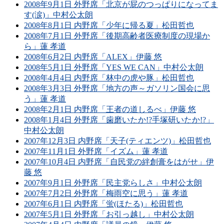
2008年9月1日 外野席「北京が屁のつっぱりになってま
す(涙)」中村公太朗
2008年8月1日 内野席「少年に帰る夏」松田哲也
2008年7月1日 外野席「後期高齢者医療制度の現場か
ら」蓮 孝道
2008年6月2日 内野席「ALEX」伊藤 悠
2008年5月1日 外野席「YES WE CAN」中村公太朗
2008年4月4日 内野席「林中の虎や豚」松田哲也
2008年3月3日 外野席「地方の声～ガソリン国会に思
う」蓮 孝道
2008年2月1日 内野席「王者の道しるべ」伊藤 悠
2008年1月4日 外野席「歯磨いたか!?手塚研いたか!?」
中村公太朗
2007年12月3日 内野席「天子(ティエンツ)」松田哲也
2007年11月1日 外野席「イズム」蓮 孝道
2007年10月4日 内野席「自民党の絆創膏をはがせ」伊
藤 悠
2007年9月1日 外野席「民主党らしさ」中村公太朗
2007年7月2日 外野席「梅雨空に思う」蓮 孝道
2007年6月1日 内野席「蛍(ほたる)」松田哲也
2007年5月1日 外野席「お引っ越し」中村公太朗