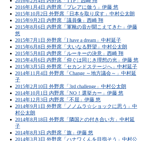
2016年2月4日 内野席「TTP」西崎 翔
2016年1月4日 内野席「ブレアに倣う」伊藤 悠
2015年10月2日 外野席「日本を取り戻す」中村公太朗
2015年9月2日 内野席「議員像」西崎 翔
2015年8月6日 内野席「軍靴の音が聞こえてきた」伊藤
悠
2015年7月1日 外野席「I have a dream」中村延子
2015年6月8日 外野席「大いなる野望」中村公太朗
2015年5月8日 内野席「ルーキーの決意」西崎 翔
2015年4月6日 内野席「仰ぐは同じき理想の光」伊藤 悠
2015年3月5日 外野席「セカンドステージへ」中村延子
2014年11月4日 外野席「Change ～地方議会～」中村延
子
2015年2月10日 外野席「3rd challenge」中村公太朗
2014年10月1日 内野席「NO！選挙カー」伊藤 悠
2014年12月3日 内野席「不屈」伊藤 悠
2014年9月1日 外野席「ノノムラ☆ショックに思う」中
村公太朗
2014年8月18日 外野席「隣国との付き合い方」中村延
子
2014年8月3日 内野席「旗」伊藤 悠
2014年3月3日 外野席「ハナワくんを目指そう」中村公