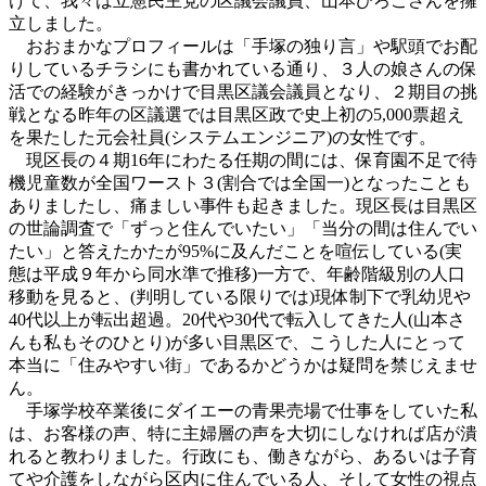
けて、我々は立憲民主党の区議会議員、山本ひろこさんを擁
立しました。
おおまかなプロフィールは「手塚の独り言」や駅頭でお配
りしているチラシにも書かれている通り、３人の娘さんの保
活での経験がきっかけで目黒区議会議員となり、２期目の挑
戦となる昨年の区議選では目黒区政で史上初の5,000票超え
を果たした元会社員(システムエンジニア)の女性です。
現区長の４期16年にわたる任期の間には、保育園不足で待
機児童数が全国ワースト３(割合では全国一)となったことも
ありましたし、痛ましい事件も起きました。現区長は目黒区
の世論調査で「ずっと住んでいたい」「当分の間は住んでい
たい」と答えたかたが95%に及んだことを喧伝している(実
態は平成９年から同水準で推移)一方で、年齢階級別の人口
移動を見ると、(判明している限りでは)現体制下で乳幼児や
40代以上が転出超過。20代や30代で転入してきた人(山本さ
んも私もそのひとり)が多い目黒区で、こうした人にとって
本当に「住みやすい街」であるかどうかは疑問を禁じえませ
ん。
手塚学校卒業後にダイエーの青果売場で仕事をしていた私
は、お客様の声、特に主婦層の声を大切にしなければ店が潰
れると教わりました。行政にも、働きながら、あるいは子育
てや介護をしながら区内に住んでいる人、そして女性の視点