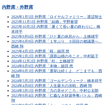
内野席・外野席
2026年1月5日 外野席「ロイヤルファミリー」渡辺智士
2025年11月1日 外野席「結婚」平野春望
2025年10月2日 内野席「暑くて長い夏の終わりに」橋
本祥平
2025年9月6日 外野席「ひと夏の休息から」土橋雄宇
2025年6月9日 内野席「１年ぶり、３回目の都議選へ」
西崎 翔
2025年4月3日 内野席「桜」細貝 悠
2025年2月2日 外野席「課題山積の今こそ」中村延子
2024年12月2日 外野席「柱」土橋雄宇
2024年8月9日 内野席「本物」細貝 悠
2024年6月3日 内野席「選挙は続くよ、どこまでも」西
崎 翔
2024年5月2日 内野席「ゴールデンウィーク」橋本祥平
2024年4月8日 内野席「人生最大の決戦」西崎 翔
2024年3月1日 外野席「力の見せどころ」中村公太朗
2023年9月4日 内野席「仁義なき財源争奪バトル」西崎
翔