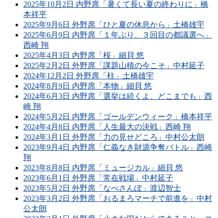
2025年10月2日 内野席「暑くて長い夏の終わりに」橋
本祥平
2025年9月6日 外野席「ひと夏の休息から」土橋雄宇
2025年6月9日 内野席「１年ぶり、３回目の都議選へ」
西崎 翔
2025年4月3日 内野席「桜」細貝 悠
2025年2月2日 外野席「課題山積の今こそ」中村延子
2024年12月2日 外野席「柱」土橋雄宇
2024年8月9日 内野席「本物」細貝 悠
2024年6月3日 内野席「選挙は続くよ、どこまでも」西
崎 翔
2024年5月2日 内野席「ゴールデンウィーク」橋本祥平
2024年4月8日 内野席「人生最大の決戦」西崎 翔
2024年3月1日 外野席「力の見せどころ」中村公太朗
2023年9月4日 内野席「仁義なき財源争奪バトル」西崎
翔
2023年8月8日 内野席「ミュージカル」細貝 悠
2023年6月1日 外野席「常在戦場」中村延子
2023年5月2日 外野席「なべさんぽ」渡辺智士
2023年3月2日 外野席「おるまろマーチで前進を」中村
公太朗