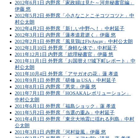
2012年6月1日 内野席「家政婦は見た～河井秘書官編」
伊藤 悠
2012年5月2日 外野席「小さなことこそコツコツと」中
村公太朗
2012年4月2日 外野席「新しい中野へ！」中村延子
2012年3月1日 内野席「蓮孝道君逝く」伊藤 悠
2012年2月1日 外野席「風見鶏はFlyAway」中村公太朗
2012年1月10日 外野席「身軽な体で」中村延子
2011年12月1日 内野席「総理秘書官」伊藤 悠
2011年11月1日 外野席「お国替え!?城下町レポート」中
村公太朗
2011年10月4日 外野席「アサガオの花」蓮 孝道
2011年9月1日 外野席「研修 in USA」中村延子
2011年8月1日 内野席「悪党」伊藤 悠
2011年7月1日 外野席「HOSAKAレボリューション」
中村公太朗
2011年6月1日 外野席「福島ショック」蓮 孝道
2011年5月2日 外野席「当選の重み」中村延子
2011年4月1日 外野席「東北大地震に揺れる列島」中村
公太朗
2011年3月1日 内野席「河村旋風」伊藤 悠