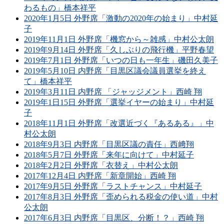
わるもの」橋本祥平
2020年1月5日 外野席「激動の2020年の始まり」中村延
子
2019年11月1日 外野席「機窓から～雑感」中村公太朗
2019年9月14日 外野席「久しぶりの飛行機」平野春望
2019年7月1日 外野席「いつの日も一年生」磯田久美子
2019年5月10日 内野席「目黒区議会議員選挙を終え
て」橋本祥平
2019年3月11日 内野席 「ジャッジメント」西崎 翔
2019年1日15日 外野席「選挙イヤーの始まり」中村延
子
2018年11月1日 外野席「改選近づく『あるある』」中
村公太朗
2018年9月3日 内野席「目黒区議の責任」西﨑翔
2018年5月7日 外野席「来年に向けて」中村延子
2018年2月2日 外野席「衣替え」中村公太朗
2017年12月4日 内野席「新章開始」西崎 翔
2017年9月5日 外野席「ラストチャンス」中村延子
2017年8月3日 外野席「歪められる税金の使い道」中村
公太朗
2017年6月3日 内野席「目黒区、分断！？」西崎 翔