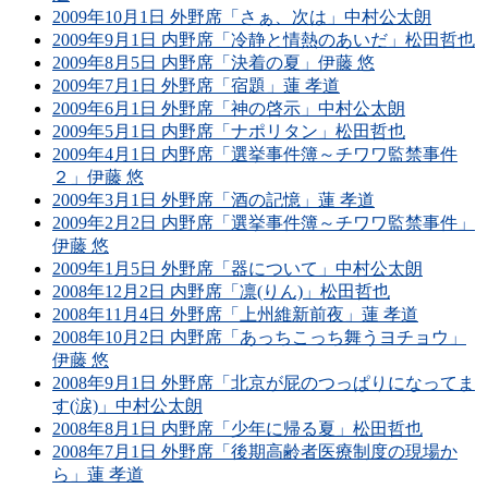
2009年10月1日 外野席「さぁ、次は」中村公太朗
2009年9月1日 内野席「冷静と情熱のあいだ」松田哲也
2009年8月5日 内野席「決着の夏」伊藤 悠
2009年7月1日 外野席「宿題」蓮 孝道
2009年6月1日 外野席「神の啓示」中村公太朗
2009年5月1日 内野席「ナポリタン」松田哲也
2009年4月1日 内野席「選挙事件簿～チワワ監禁事件
２」伊藤 悠
2009年3月1日 外野席「酒の記憶」蓮 孝道
2009年2月2日 内野席「選挙事件簿～チワワ監禁事件」
伊藤 悠
2009年1月5日 外野席「器について」中村公太朗
2008年12月2日 内野席「凛(りん)」松田哲也
2008年11月4日 外野席「上州維新前夜」蓮 孝道
2008年10月2日 内野席「あっちこっち舞うヨチョウ」
伊藤 悠
2008年9月1日 外野席「北京が屁のつっぱりになってま
す(涙)」中村公太朗
2008年8月1日 内野席「少年に帰る夏」松田哲也
2008年7月1日 外野席「後期高齢者医療制度の現場か
ら」蓮 孝道