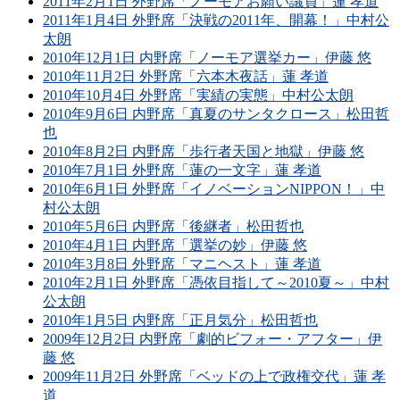
2011年2月1日 外野席「ノーモアお願い議員」蓮 孝道
2011年1月4日 外野席「決戦の2011年、開幕！」中村公
太朗
2010年12月1日 内野席「ノーモア選挙カー」伊藤 悠
2010年11月2日 外野席「六本木夜話」蓮 孝道
2010年10月4日 外野席「実績の実態」中村公太朗
2010年9月6日 内野席「真夏のサンタクロース」松田哲
也
2010年8月2日 内野席「歩行者天国と地獄」伊藤 悠
2010年7月1日 外野席「蓮の一文字」蓮 孝道
2010年6月1日 外野席「イノベーションNIPPON！」中
村公太朗
2010年5月6日 内野席「後継者」松田哲也
2010年4月1日 内野席「選挙の妙」伊藤 悠
2010年3月8日 外野席「マニヘスト」蓮 孝道
2010年2月1日 外野席「憑依目指して～2010夏～」中村
公太朗
2010年1月5日 内野席「正月気分」松田哲也
2009年12月2日 内野席「劇的ビフォー・アフター」伊
藤 悠
2009年11月2日 外野席「ベッドの上で政権交代」蓮 孝
道