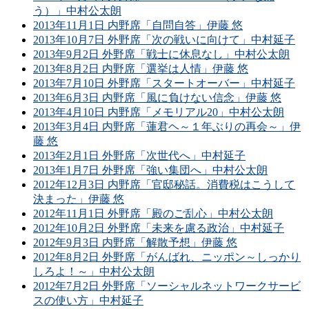
う）」中村公太朗
2013年11月1日 内野席「自問自答」伊藤 悠
2013年10月7日 外野席「次の戦いに向けて」中村延子
2013年9月2日 外野席「戦士に休息なし」中村公太朗
2013年8月2日 内野席「選挙は人情」伊藤 悠
2013年7月10日 外野席「スタートオーバー」中村延子
2013年6月3日 内野席「風に負けない信念」伊藤 悠
2013年4月10日 内野席「メモリアル20」中村公太朗
2013年3月4日 内野席「蓮君ヘ～１年ぶりの再会～」伊
藤 悠
2013年2月1日 外野席「次世代へ」中村延子
2013年1月7日 外野席「強い集団へ」中村公太朗
2012年12月3日 内野席「官邸秘話。消費税はこうして
決まった」伊藤 悠
2012年11月1日 外野席「殿のご乱心」中村公太朗
2012年10月2日 外野席「未来を慮る政治」中村延子
2012年9月3日 内野席「解散予想」伊藤 悠
2012年8月2日 外野席「がんばれ、ニッポン～しっかり
しろよ！～」中村公太朗
2012年7月2日 外野席「ソーシャルネットワークサービ
スの使い方」中村延子