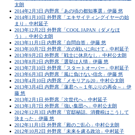
太朗
2014年2月3日 内野席「あの頃の都知事選」伊藤 悠
2014年1月10日 外野席「エキサイティングイヤーの始
まり」中村延子
2013年12月2日 外野席「COOL JAPAN（ダメなほ
う）」中村公太朗
2013年11月1日 内野席「自問自答」伊藤 悠
2013年10月7日 外野席「次の戦いに向けて」中村延子
2013年9月2日 外野席「戦士に休息なし」中村公太朗
2013年8月2日 内野席「選挙は人情」伊藤 悠
2013年7月10日 外野席「スタートオーバー」中村延子
2013年6月3日 内野席「風に負けない信念」伊藤 悠
2013年4月10日 内野席「メモリアル20」中村公太朗
2013年3月4日 内野席「蓮君ヘ～１年ぶりの再会～」伊
藤 悠
2013年2月1日 外野席「次世代へ」中村延子
2013年1月7日 外野席「強い集団へ」中村公太朗
2012年12月3日 内野席「官邸秘話。消費税はこうして
決まった」伊藤 悠
2012年11月1日 外野席「殿のご乱心」中村公太朗
2012年10月2日 外野席「未来を慮る政治」中村延子