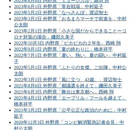
2023年8月8日 内野席「ミュージカル」細貝 悠
2023年6月1日 外野席「常在戦場」中村延子
2023年5月2日 外野席「なべさんぽ」渡辺智士
2023年3月2日 外野席「おるまろマーチで前進を」中村
公太朗
2023年2月1日 外野席「小さな国だからできることーコ
ロナ対策の場合」磯田久美子
2022年10月3日 内野席「ピカピカの２年生」西崎 翔
2022年9月1日 内野席「夏の終わりに」橋本祥平
2022年7月1日 外野席「暑い、熱い、夏の闘い」中村延
子
2022年5月1日 外野席「ふたりの女傑、ご出陣」中村公
太朗
2022年3月1日 外野席「風に立つ、42歳。」渡辺智士
2021年8月6日 外野席「都議選を終えて」磯田久美子
2021年6月3日 内野席「舞台は東京都へ」西崎 翔
2021年4月1日 内野席「エープリル・フールを越えて」
橋本祥平
2021年3月2日 外野席「公平公正な政治のために」中村
延子
2020年12月3日 外野席「コンビ解消緊急記者会見」中
村公太朗