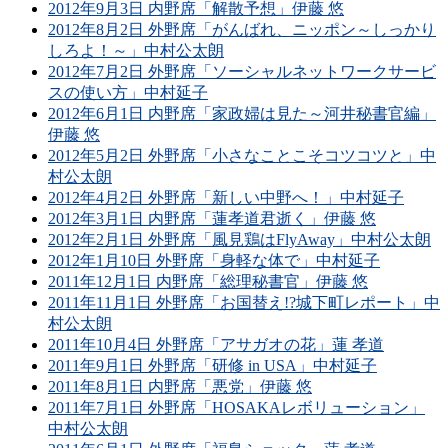
2012年9月3日 内野席「解散予想」伊藤 悠
2012年8月2日 外野席「がんばれ、ニッポン～しっかり
しろよ！～」中村公太朗
2012年7月2日 外野席「ソーシャルネットワークサービ
スの使い方」中村延子
2012年6月1日 内野席「家政婦は見た～河井秘書官編」
伊藤 悠
2012年5月2日 外野席「小さなことこそコツコツと」中
村公太朗
2012年4月2日 外野席「新しい中野へ！」中村延子
2012年3月1日 内野席「蓮孝道君逝く」伊藤 悠
2012年2月1日 外野席「風見鶏はFlyAway」中村公太朗
2012年1月10日 外野席「身軽な体で」中村延子
2011年12月1日 内野席「総理秘書官」伊藤 悠
2011年11月1日 外野席「お国替え!?城下町レポート」中
村公太朗
2011年10月4日 外野席「アサガオの花」蓮 孝道
2011年9月1日 外野席「研修 in USA」中村延子
2011年8月1日 内野席「悪党」伊藤 悠
2011年7月1日 外野席「HOSAKAレボリューション」
中村公太朗