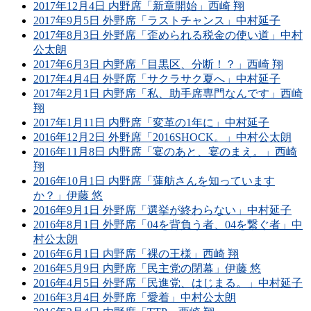
2017年12月4日 内野席「新章開始」西崎 翔
2017年9月5日 外野席「ラストチャンス」中村延子
2017年8月3日 外野席「歪められる税金の使い道」中村
公太朗
2017年6月3日 内野席「目黒区、分断！？」西崎 翔
2017年4月4日 外野席「サクラサク夏へ」中村延子
2017年2月1日 内野席「私、助手席専門なんです」西崎
翔
2017年1月11日 内野席「変革の1年に」中村延子
2016年12月2日 外野席「2016SHOCK。」中村公太朗
2016年11月8日 内野席「宴のあと、宴のまえ。」西崎
翔
2016年10月1日 内野席「蓮舫さんを知っています
か？」伊藤 悠
2016年9月1日 外野席「選挙が終わらない」中村延子
2016年8月1日 外野席「04を背負う者、04を繋ぐ者」中
村公太朗
2016年6月1日 内野席「裸の王様」西崎 翔
2016年5月9日 内野席「民主党の閉幕」伊藤 悠
2016年4月5日 外野席「民進党、はじまる。」中村延子
2016年3月4日 外野席「愛着」中村公太朗