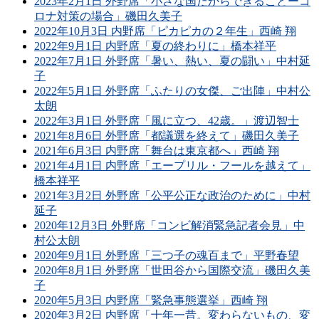
2023年2月1日 外野席「小さな国だからできることーコ
ロナ対策の場合」磯田久美子
2022年10月3日 内野席「ピカピカの２年生」西崎 翔
2022年9月1日 内野席「夏の終わりに」橋本祥平
2022年7月1日 外野席「暑い、熱い、夏の闘い」中村延
子
2022年5月1日 外野席「ふたりの女傑、ご出陣」中村公
太朗
2022年3月1日 外野席「風に立つ、42歳。」渡辺智士
2021年8月6日 外野席「都議選を終えて」磯田久美子
2021年6月3日 内野席「舞台は東京都へ」西崎 翔
2021年4月1日 内野席「エープリル・フールを越えて」
橋本祥平
2021年3月2日 外野席「公平公正な政治のために」中村
延子
2020年12月3日 外野席「コンビ解消緊急記者会見」中
村公太朗
2020年9月1日 外野席「三つ子の魂百まで」平野春望
2020年8月1日 外野席「世田谷から国際交流」磯田久美
子
2020年5月3日 内野席「緊急事態選挙」西崎 翔
2020年3月2日 内野席「十年一昔。変わらないもの、変