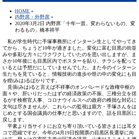
HOME
»
内野席・外野席
»
2020年3月2日 内野席「十年一昔。変わらないもの、変
わるもの」橋本祥平
私が学生時代に手塚事務所にインターン生としてやってき
てから、ちょうど10年が過ぎました。変化に富む目黒の街並
みや多彩な方々にワクワクしていたのを思い出しますが、ま
さか10年後にも目黒区内でポスターを貼り、チラシを配って
いるとは予想だにしていませんでした。また今のインターン
生たちを見ていると、情報技術の進歩や世の中の変化にも目
を瞠(みは)るばかりです。
見張(みは)ると言えば不祥事のオンパレードな政権中枢の
面々や、肝いりだったはずの経済政策の不振、三権分立を揺
るがす検察官人事、コロナウイルスへの政府の稚拙な対応に
文句は尽きませんが、これらへの監視は親方・手塚さんをは
じめとする国会議員の仕事だと思いますので、話を目黒区に
戻します。
平素より当サイトにお立ち寄り頂いている皆さまには耳タ
コで恐縮ですが、今年の4月19日投開票の目黒区長選挙に向