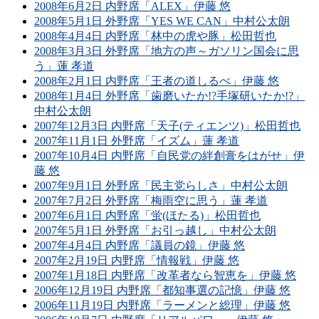
2008年6月2日 内野席「ALEX」伊藤 悠
2008年5月1日 外野席「YES WE CAN」中村公太朗
2008年4月4日 内野席「林中の虎や豚」松田哲也
2008年3月3日 外野席「地方の声～ガソリン国会に思
う」蓮 孝道
2008年2月1日 内野席「王者の道しるべ」伊藤 悠
2008年1月4日 外野席「歯磨いたか!?手塚研いたか!?」
中村公太朗
2007年12月3日 内野席「天子(ティエンツ)」松田哲也
2007年11月1日 外野席「イズム」蓮 孝道
2007年10月4日 内野席「自民党の絆創膏をはがせ」伊
藤 悠
2007年9月1日 外野席「民主党らしさ」中村公太朗
2007年7月2日 外野席「梅雨空に思う」蓮 孝道
2007年6月1日 内野席「蛍(ほたる)」松田哲也
2007年5月1日 外野席「お引っ越し」中村公太朗
2007年4月4日 内野席「議員の鏡」伊藤 悠
2007年2月19日 内野席「情報戦」伊藤 悠
2007年1月18日 内野席「改革者なら智恵を」伊藤 悠
2006年12月19日 内野席「都知事選の記憶」伊藤 悠
2006年11月19日 内野席「ラーメンと総理」伊藤 悠