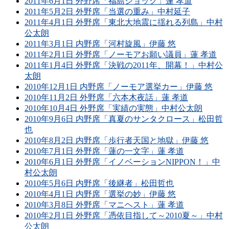
2011年6月1日 外野席「福島ショック」蓮 孝道
2011年5月2日 外野席「当選の重み」中村延子
2011年4月1日 外野席「東北大地震に揺れる列島」中村
公太朗
2011年3月1日 内野席「河村旋風」伊藤 悠
2011年2月1日 外野席「ノーモアお願い議員」蓮 孝道
2011年1月4日 外野席「決戦の2011年、開幕！」中村公
太朗
2010年12月1日 内野席「ノーモア選挙カー」伊藤 悠
2010年11月2日 外野席「六本木夜話」蓮 孝道
2010年10月4日 外野席「実績の実態」中村公太朗
2010年9月6日 内野席「真夏のサンタクロース」松田哲
也
2010年8月2日 内野席「歩行者天国と地獄」伊藤 悠
2010年7月1日 外野席「蓮の一文字」蓮 孝道
2010年6月1日 外野席「イノベーションNIPPON！」中
村公太朗
2010年5月6日 内野席「後継者」松田哲也
2010年4月1日 内野席「選挙の妙」伊藤 悠
2010年3月8日 外野席「マニヘスト」蓮 孝道
2010年2月1日 外野席「憑依目指して～2010夏～」中村
公太朗