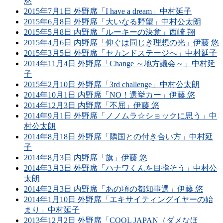
悠
2015年7月1日 外野席「I have a dream」中村延子
2015年6月8日 外野席「大いなる野望」中村公太朗
2015年5月8日 内野席「ルーキーの決意」西崎 翔
2015年4月6日 内野席「仰ぐは同じき理想の光」伊藤 悠
2015年3月5日 外野席「セカンドステージへ」中村延子
2014年11月4日 外野席「Change ～地方議会～」中村延
子
2015年2月10日 外野席「3rd challenge」中村公太朗
2014年10月1日 内野席「NO！選挙カー」伊藤 悠
2014年12月3日 内野席「不屈」伊藤 悠
2014年9月1日 外野席「ノノムラ☆ショックに思う」中
村公太朗
2014年8月18日 外野席「隣国との付き合い方」中村延
子
2014年8月3日 内野席「旗」伊藤 悠
2014年3月3日 外野席「ハナワくんを目指そう」中村公
太朗
2014年2月3日 内野席「あの頃の都知事選」伊藤 悠
2014年1月10日 外野席「エキサイティングイヤーの始
まり」中村延子
2013年12月2日 外野席「COOL JAPAN（ダメなほ