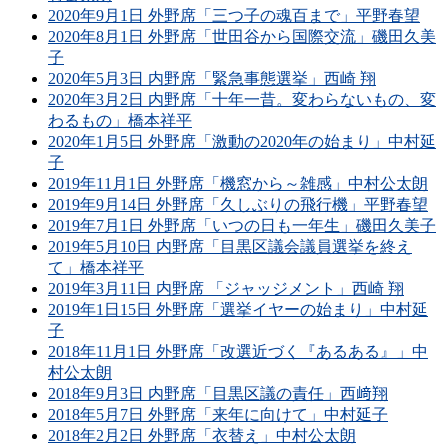
2020年9月1日 外野席「三つ子の魂百まで」平野春望
2020年8月1日 外野席「世田谷から国際交流」磯田久美
子
2020年5月3日 内野席「緊急事態選挙」西崎 翔
2020年3月2日 内野席「十年一昔。変わらないもの、変
わるもの」橋本祥平
2020年1月5日 外野席「激動の2020年の始まり」中村延
子
2019年11月1日 外野席「機窓から～雑感」中村公太朗
2019年9月14日 外野席「久しぶりの飛行機」平野春望
2019年7月1日 外野席「いつの日も一年生」磯田久美子
2019年5月10日 内野席「目黒区議会議員選挙を終え
て」橋本祥平
2019年3月11日 内野席 「ジャッジメント」西崎 翔
2019年1日15日 外野席「選挙イヤーの始まり」中村延
子
2018年11月1日 外野席「改選近づく『あるある』」中
村公太朗
2018年9月3日 内野席「目黒区議の責任」西﨑翔
2018年5月7日 外野席「来年に向けて」中村延子
2018年2月2日 外野席「衣替え」中村公太朗