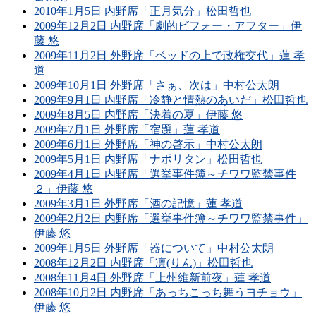
2010年1月5日 内野席「正月気分」松田哲也
2009年12月2日 内野席「劇的ビフォー・アフター」伊
藤 悠
2009年11月2日 外野席「ベッドの上で政権交代」蓮 孝
道
2009年10月1日 外野席「さぁ、次は」中村公太朗
2009年9月1日 内野席「冷静と情熱のあいだ」松田哲也
2009年8月5日 内野席「決着の夏」伊藤 悠
2009年7月1日 外野席「宿題」蓮 孝道
2009年6月1日 外野席「神の啓示」中村公太朗
2009年5月1日 内野席「ナポリタン」松田哲也
2009年4月1日 内野席「選挙事件簿～チワワ監禁事件
２」伊藤 悠
2009年3月1日 外野席「酒の記憶」蓮 孝道
2009年2月2日 内野席「選挙事件簿～チワワ監禁事件」
伊藤 悠
2009年1月5日 外野席「器について」中村公太朗
2008年12月2日 内野席「凛(りん)」松田哲也
2008年11月4日 外野席「上州維新前夜」蓮 孝道
2008年10月2日 内野席「あっちこっち舞うヨチョウ」
伊藤 悠