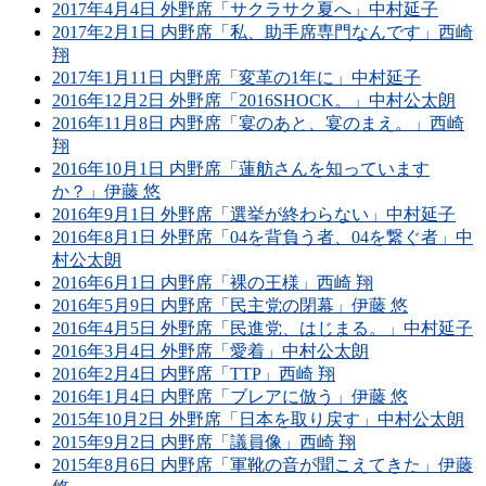
2017年4月4日 外野席「サクラサク夏へ」中村延子
2017年2月1日 内野席「私、助手席専門なんです」西崎
翔
2017年1月11日 内野席「変革の1年に」中村延子
2016年12月2日 外野席「2016SHOCK。」中村公太朗
2016年11月8日 内野席「宴のあと、宴のまえ。」西崎
翔
2016年10月1日 内野席「蓮舫さんを知っています
か？」伊藤 悠
2016年9月1日 外野席「選挙が終わらない」中村延子
2016年8月1日 外野席「04を背負う者、04を繋ぐ者」中
村公太朗
2016年6月1日 内野席「裸の王様」西崎 翔
2016年5月9日 内野席「民主党の閉幕」伊藤 悠
2016年4月5日 外野席「民進党、はじまる。」中村延子
2016年3月4日 外野席「愛着」中村公太朗
2016年2月4日 内野席「TTP」西崎 翔
2016年1月4日 内野席「ブレアに倣う」伊藤 悠
2015年10月2日 外野席「日本を取り戻す」中村公太朗
2015年9月2日 内野席「議員像」西崎 翔
2015年8月6日 内野席「軍靴の音が聞こえてきた」伊藤