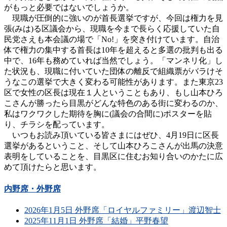
がもっと必要ではないでしょうか。
現職が圧倒的に強いのが首長選挙ですが、今回は権力を見
張(みは)る区議会から、現職を今まで長らく応援していた自
民党さえも本会議の場で「No!」を突き付けています。自治
体で権力の集中する首長は10年を超えると多選の批判も出る
中で、16年も務めていれば当然でしょう。「マンネリ化」し
た状況も、現職に付いていた団体の離反で組織票がバラけそ
うなこの選挙で大きく変わる可能性があります。また東京23
区で女性の区長は現在１人ということもあり、もし山本ひろ
こさんが勝ったら目黒がどんな特色のある街に変わるのか、
私はワクワクした期待を胸に(議会の合間に)ポスターを貼
り、チラシを配っています。
いつもお読み頂いている皆さまにはぜひ、4月19日に区長
選挙があるということ、そして山本ひろこさんが出馬の決意
表明をしていることを、目黒区に住むお知り合いのかたに広
めて頂けたらと思います。
内野席・外野席
2026年1月5日 外野席「ロイヤルファミリー」渡辺智士
2025年11月1日 外野席「結婚」平野春望