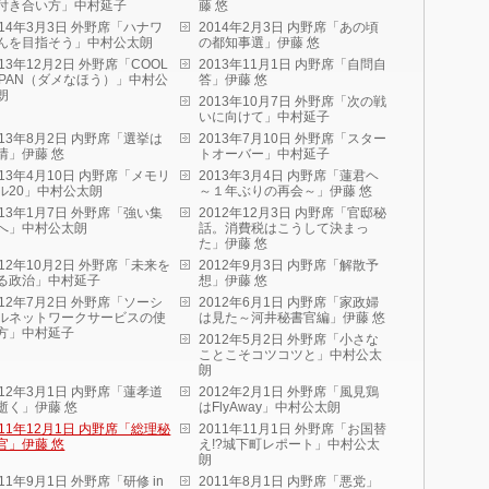
付き合い方」中村延子
藤 悠
014年3月3日 外野席「ハナワ
2014年2月3日 内野席「あの頃
んを目指そう」中村公太朗
の都知事選」伊藤 悠
013年12月2日 外野席「COOL
2013年11月1日 内野席「自問自
APAN（ダメなほう）」中村公
答」伊藤 悠
朗
2013年10月7日 外野席「次の戦
いに向けて」中村延子
013年8月2日 内野席「選挙は
2013年7月10日 外野席「スター
情」伊藤 悠
トオーバー」中村延子
013年4月10日 内野席「メモリ
2013年3月4日 内野席「蓮君ヘ
ル20」中村公太朗
～１年ぶりの再会～」伊藤 悠
013年1月7日 外野席「強い集
2012年12月3日 内野席「官邸秘
へ」中村公太朗
話。消費税はこうして決まっ
た」伊藤 悠
012年10月2日 外野席「未来を
2012年9月3日 内野席「解散予
る政治」中村延子
想」伊藤 悠
012年7月2日 外野席「ソーシ
2012年6月1日 内野席「家政婦
ルネットワークサービスの使
は見た～河井秘書官編」伊藤 悠
方」中村延子
2012年5月2日 外野席「小さな
ことこそコツコツと」中村公太
朗
012年3月1日 内野席「蓮孝道
2012年2月1日 外野席「風見鶏
逝く」伊藤 悠
はFlyAway」中村公太朗
011年12月1日 内野席「総理秘
2011年11月1日 外野席「お国替
官」伊藤 悠
え!?城下町レポート」中村公太
朗
011年9月1日 外野席「研修 in
2011年8月1日 内野席「悪党」