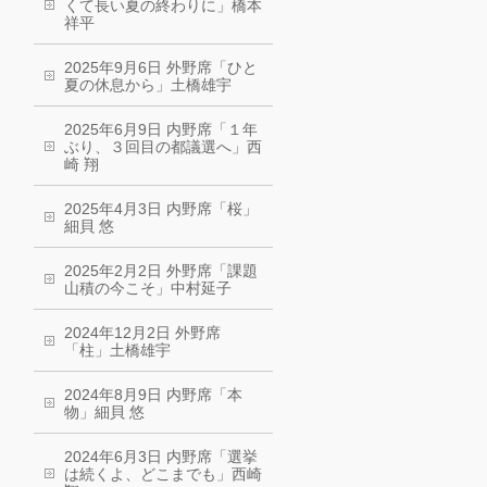
くて長い夏の終わりに」橋本
祥平
2025年9月6日 外野席「ひと
夏の休息から」土橋雄宇
2025年6月9日 内野席「１年
ぶり、３回目の都議選へ」西
崎 翔
2025年4月3日 内野席「桜」
細貝 悠
2025年2月2日 外野席「課題
山積の今こそ」中村延子
2024年12月2日 外野席
「柱」土橋雄宇
2024年8月9日 内野席「本
物」細貝 悠
2024年6月3日 内野席「選挙
は続くよ、どこまでも」西崎