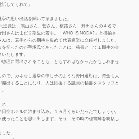
電話してくれて」
選挙の思い出話を聞いて頂きました。
に民進党は、鳩山さん、菅さん、横路さん、野田さんの４名で
さんはまだ２期生の若手。「WHO IS NODA?」と揶揄さ
さんは、若手からの期待を集めて代表選挙に立候補しました。
火を切ったのが手塚氏であったことは、秘書として１期生の会
言いたします。
が総理に選出されることも、ともすればなかったかもしれませ
もので、カネなし選挙の申し子のような野田選対は、資金も人
が拠出することになり、人は応援する議員の秘書をスタッフと
す。
くれ」
全日空ホテルに泊まり込み。１ヵ月くらいだったでしょうか。
日使ったことを思い出します。そう、その時の秘書陣を統括し
ました。