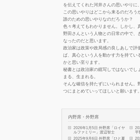
を伝えてくれた河井さんの思いやりに
この思いやりはどこから来るのだろう
誰のための思いやりなのだろうか？
色々考えてもわかりません。しかし、
野田さんという人物との日常の中で、
なったのだと思います。
政治家は政策や政局感の良しあしで評
ば、真心という人を動かす力を持てい
かと思い至ります。
秘書とは政治家の鏡写しではないでし
まる、生まれる。
そんな確信を持たずにいられません。
つにまとめていってほしいと願います
内野席・外野席
2026年1月5日 外野席「ロイヤ
2
ルファミリー」渡辺智士
平
2025年9月6日 外野席「ひと夏
2