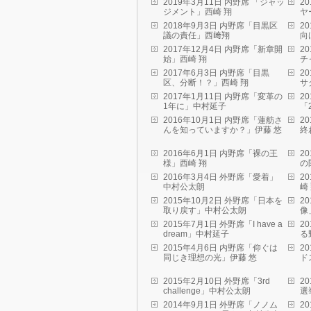
2019年3月11日 内野席 「ジャッ
2
ジメント」西崎 翔
ヤ
2018年9月3日 内野席「目黒区
2
議の責任」西﨑翔
向
2017年12月4日 内野席「新章開
2
始」西崎 翔
チ
2017年6月3日 内野席「目黒
2
区、分断！？」西崎 翔
サ
2017年1月11日 内野席「変革の
2
1年に」中村延子
「
2016年10月1日 内野席「蓮舫さ
2
んを知っていますか？」伊藤 悠
終
2016年6月1日 内野席「裸の王
2
様」西崎 翔
の
2016年3月4日 外野席「愛着」
2
中村公太朗
崎
2015年10月2日 外野席「日本を
2
取り戻す」中村公太朗
像
2015年7月1日 外野席「I have a
2
dream」中村延子
る
2015年4月6日 内野席「仰ぐは
2
同じき理想の光」伊藤 悠
ド
2015年2月10日 外野席「3rd
2
challenge」中村公太朗
選
2014年9月1日 外野席「ノノム
2