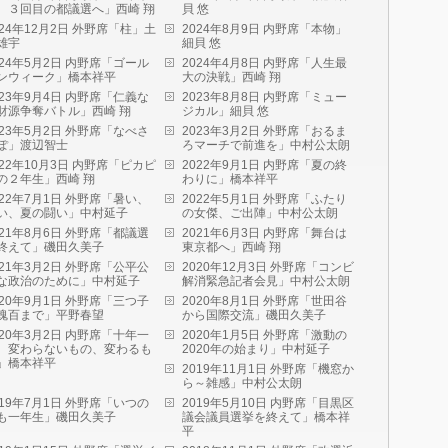
、３回目の都議選へ」西崎 翔
貝 悠
024年12月2日 外野席「柱」土
2024年8月9日 内野席「本物」
雄宇
細貝 悠
024年5月2日 内野席「ゴール
2024年4月8日 内野席「人生最
ンウィーク」橋本祥平
大の決戦」西崎 翔
023年9月4日 内野席「仁義な
2023年8月8日 内野席「ミュー
財源争奪バトル」西崎 翔
ジカル」細貝 悠
023年5月2日 外野席「なべさ
2023年3月2日 外野席「おるま
ぽ」渡辺智士
ろマーチで前進を」中村公太朗
022年10月3日 内野席「ピカピ
2022年9月1日 内野席「夏の終
の２年生」西崎 翔
わりに」橋本祥平
022年7月1日 外野席「暑い、
2022年5月1日 外野席「ふたり
い、夏の闘い」中村延子
の女傑、ご出陣」中村公太朗
021年8月6日 外野席「都議選
2021年6月3日 内野席「舞台は
終えて」磯田久美子
東京都へ」西崎 翔
021年3月2日 外野席「公平公
2020年12月3日 外野席「コンビ
な政治のために」中村延子
解消緊急記者会見」中村公太朗
020年9月1日 外野席「三つ子
2020年8月1日 外野席「世田谷
魂百まで」平野春望
から国際交流」磯田久美子
020年3月2日 内野席「十年一
2020年1月5日 外野席「激動の
。変わらないもの、変わるも
2020年の始まり」中村延子
」橋本祥平
2019年11月1日 外野席「機窓か
ら～雑感」中村公太朗
019年7月1日 外野席「いつの
2019年5月10日 内野席「目黒区
も一年生」磯田久美子
議会議員選挙を終えて」橋本祥
平