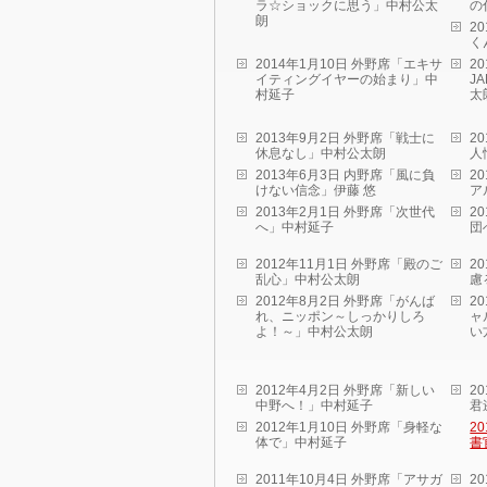
ラ☆ショックに思う」中村公太
の
朗
2
く
2014年1月10日 外野席「エキサ
2
イティングイヤーの始まり」中
J
村延子
太
2013年9月2日 外野席「戦士に
2
休息なし」中村公太朗
人
2013年6月3日 内野席「風に負
2
けない信念」伊藤 悠
ア
2013年2月1日 外野席「次世代
2
へ」中村延子
団
2012年11月1日 外野席「殿のご
2
乱心」中村公太朗
慮
2012年8月2日 外野席「がんば
2
れ、ニッポン～しっかりしろ
ャ
よ！～」中村公太朗
い
2012年4月2日 外野席「新しい
2
中野へ！」中村延子
君
2012年1月10日 外野席「身軽な
2
体で」中村延子
書
2011年10月4日 外野席「アサガ
2