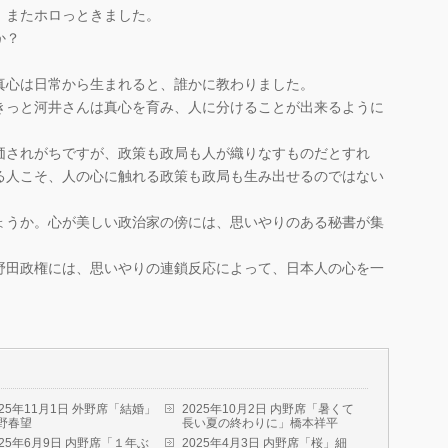
、またホロっときました。
か？
真心は日常から生まれると、誰かに教わりました。
きっと河井さんは真心を育み、人に分けることが出来るように
価されがちですが、政策も政局も人が織りなすものだとすれ
る人こそ、人の心に触れる政策も政局も生み出せるのではない
ょうか。心が美しい政治家の傍には、思いやりのある秘書が集
野田政権には、思いやりの連鎖反応によって、日本人の心を一
。
025年11月1日 外野席「結婚」
2025年10月2日 内野席「暑くて
野春望
長い夏の終わりに」橋本祥平
025年6月9日 内野席「１年ぶ
2025年4月3日 内野席「桜」細