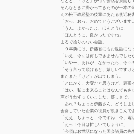
などと、「けど」が付く会話を展開し
そんなときに掛かってきたのが一本の
んの松下政経塾の後輩にあたる側近秘
「おっ、おっ、おめでとうございます
「うん、よかったよ、ほんとうに」
「ほんとうに、良かったですね」
まるで捻りのない会話。
「９年前には、伊藤君にもお世話にな
「いえ、今回は何もできませんでした
「いやー、あれが、なかったら、今回
「そう言って頂けると、嬉しいですけ
またまた「けど」が出てしまう。
「とにかく、大変だと思うけど、頑張
「はい、私に出来ることはなんでもさ
声がうわずっていました。嬉しさで。
「あれ？ちょっと伊藤さん、どうしま
会食していた企業の役員が覗きこんで
「ええ、ちょっと、今ですね、今、電
「えっ！今日は忙しいでしょうに」
「今頃はお世話になった国会議員の先