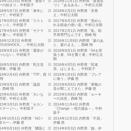
019年1日15日 外野席「選挙イ
2018年11月1日 外野席「改選近
ーの始まり」中村延子
づく『あるある』」中村公太朗
018年5月7日 外野席「来年に
2018年2月2日 外野席「衣替
けて」中村延子
え」中村公太朗
017年9月5日 外野席「ラスト
2017年8月3日 外野席「歪めら
ャンス」中村延子
れる税金の使い道」中村公太朗
017年4月4日 外野席「サクラ
2017年2月1日 内野席「私、助
ク夏へ」中村延子
手席専門なんです」西崎 翔
016年12月2日 外野席
2016年11月8日 内野席「宴のあ
2016SHOCK。」中村公太朗
と、宴のまえ。」西崎 翔
016年9月1日 外野席「選挙が
2016年8月1日 外野席「04を背
わらない」中村延子
負う者、04を繋ぐ者」中村公太
朗
016年5月9日 内野席「民主党
2016年4月5日 外野席「民進
閉幕」伊藤 悠
党、はじまる。」中村延子
016年2月4日 内野席「TTP」西
2016年1月4日 内野席「ブレア
 翔
に倣う」伊藤 悠
015年9月2日 内野席「議員
2015年8月6日 内野席「軍靴の
」西崎 翔
音が聞こえてきた」伊藤 悠
015年6月8日 外野席「大いな
2015年5月8日 内野席「ルーキ
野望」中村公太朗
ーの決意」西崎 翔
015年3月5日 外野席「セカン
2014年11月4日 外野席
ステージへ」中村延子
「Change ～地方議会～」中村
延子
014年10月1日 内野席「NO！
2014年12月3日 内野席「不屈」
挙カー」伊藤 悠
伊藤 悠
014年8月18日 外野席「隣国と
2014年8月3日 内野席「旗」伊