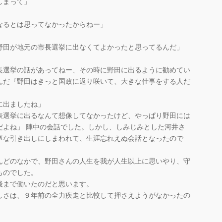
しまって」
なるとは思ってなかったからねー」
野田が地元の市長選挙に出なくてよかったと思ってるんだ」
長選挙の話があってねー、その時に野田に出るように勧めてい
んだ『野田はきっと国政に返り咲いて、大きな仕事をする人だ
に出ましたね」
表選挙に出るなんて想像してなかったけど、やっぱり野田には
だよね」 陣中の会話でした。しかし、しみじみとした河井さ
事な引き出しにしまわれて、生涯忘れえぬ会話となったので
んどのなかで、野田さんの人生を我が人生以上に思いやり、守
ものでした。
後まで働いたのだと思います。
しさは、９年前の全力疾走と比較して押さえようがなかったの