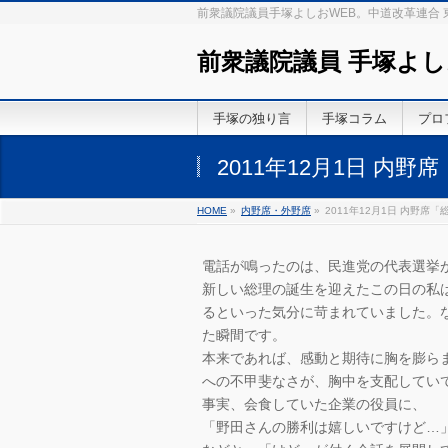
前衆議院議員手塚よしおWEB。中道改革連合
前衆議院議員 手塚よし
手塚の独り言
手塚コラム
プロ
2011年12月1日 内
HOME
»
内野席・外野席
»
2011年12月1日 内野席
電話が鳴ったのは、民進党の代表選挙
新しい総理の誕生を迎えたこの日の私は
るといった気分に苛まれていました。
た瞬間です。
本来であれば、感動と期待に胸を膨ら
への不甲斐なさが、胸中を支配してい
事実、会食していた企業の役員に、
「野田さんの勝利は嬉しいですけど…