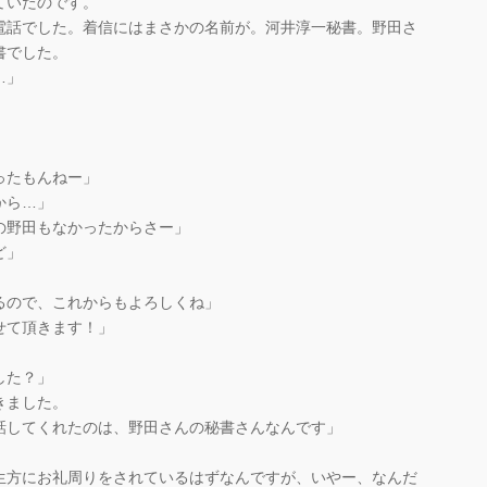
ていたのです。
電話でした。着信にはまさかの名前が。河井淳一秘書。野田さ
書でした。
…」
ったもんねー」
から…」
の野田もなかったからさー」
ど」
るので、これからもよろしくね」
せて頂きます！」
した？」
きました。
話してくれたのは、野田さんの秘書さんなんです」
生方にお礼周りをされているはずなんですが、いやー、なんだ