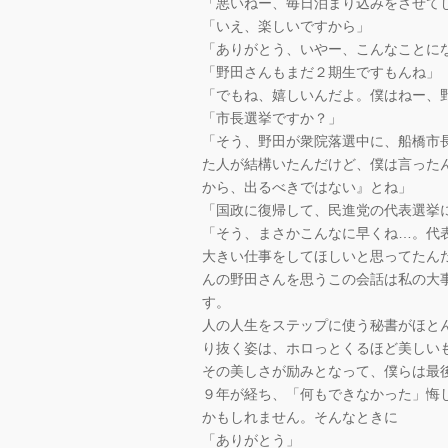
「悪いねー、毎日泊まり込みをさせて
「いえ、楽しいですから」
「ありがとう、いやー、こんなことに
「野田さんもまだ２期生ですもんね」
「でもね、嬉しいんだよ。僕はねー、
「市長選挙ですか？」
「そう、野田が衆院落選中に、船橋市
た人が結構いたんだけど、僕は言った
から、出るべきではない』とね」
「国政に復帰して、民進党の代表選挙
「そう、まさかこんなに早くね…。代
大きい仕事をしてほしいと思ってたん
んの野田さんを思うこの会話は私の大
す。
人の人生をステップに使う秘書がほと
り抜く姿は、ホロっとくるほど美しい
その美しさが励みとなって、僕らは最
９年が経ち、「何もできなかった」悔
かもしれません。そんなときに
「ありがとう」