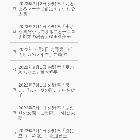
2023年3月2日 外野席「おる
まろマーチで前進を」中村公
太朗
2023年2月1日 外野席「小さ
な国だからできることーコロ
ナ対策の場合」磯田久美子
2022年10月3日 内野席「ピ
カピカの２年生」西崎 翔
2022年9月1日 内野席「夏の
終わりに」橋本祥平
2022年7月1日 外野席「暑
い、熱い、夏の闘い」中村延
子
2022年5月1日 外野席「ふた
りの女傑、ご出陣」中村公太
朗
2022年3月1日 外野席「風に
立つ、42歳。」渡辺智士