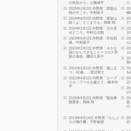
の休息から」土橋雄宇
り
2025年2月2日 外野席「課題山
2
積の今こそ」中村延子
橋
2024年6月3日 内野席「選挙は
2
続くよ、どこまでも」西崎 翔
デ
2024年3月1日 外野席「力の見
2
せどころ」中村公太朗
き
2023年6月1日 外野席「常在戦
2
場」中村延子
ん
2023年2月1日 外野席「小さな
2
国だからできることーコロナ対
カ
策の場合」磯田久美子
2
熱
2022年3月1日 外野席「風に立
2
つ、42歳。」渡辺智士
を
2021年4月1日 内野席「エープ
2
リル・フールを越えて」橋本祥
正
平
2
の
2020年5月3日 内野席「緊急事
2
態選挙」西崎 翔
昔
の
2019年9月14日 外野席「久しぶ
2
りの飛行機」平野春望
日