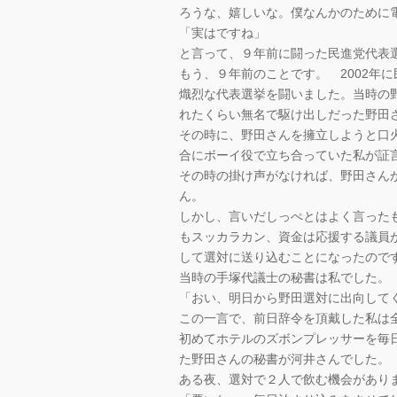
ろうな、嬉しいな。僕なんかのために
「実はですね」
と言って、９年前に闘った民進党代表
もう、９年前のことです。 2002年
熾烈な代表選挙を闘いました。当時の野田
れたくらい無名で駆け出しだった野田
その時に、野田さんを擁立しようと口
合にボーイ役で立ち合っていた私が証
その時の掛け声がなければ、野田さん
ん。
しかし、言いだしっぺとはよく言った
もスッカラカン、資金は応援する議員
して選対に送り込むことになったので
当時の手塚代議士の秘書は私でした。
「おい、明日から野田選対に出向して
この一言で、前日辞令を頂戴した私は
初めてホテルのズボンプレッサーを毎
た野田さんの秘書が河井さんでした。
ある夜、選対で２人で飲む機会があり