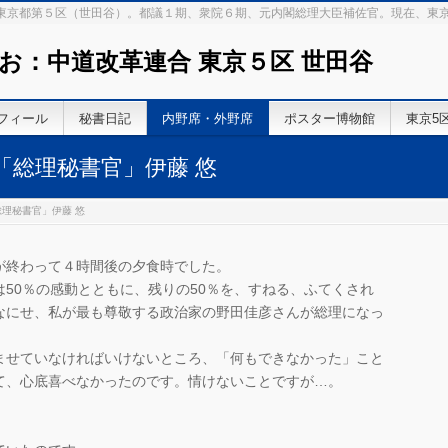
 東京都第５区（世田谷）。都議１期、衆院６期、元内閣総理大臣補佐官。現在、東
お：中道改革連合 東京５区 世田谷
フィール
秘書日記
内野席・外野席
ポスター博物館
東京5
野席「総理秘書官」伊藤 悠
「総理秘書官」伊藤 悠
が終わって４時間後の夕食時でした。
50％の感動とともに、残りの50％を、すねる、ふてくされ
なにせ、私が最も尊敬する政治家の野田佳彦さんが総理になっ
ませていなければいけないところ、「何もできなかった」こと
て、心底喜べなかったのです。情けないことですが…。
」