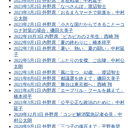
2023年6月1日 外野席「常在戦場」中村延子
2023年5月2日 外野席「なべさんぽ」渡辺智士
2023年3月2日 外野席「おるまろマーチで前進を」中村
公太朗
2023年2月1日 外野席「小さな国だからできることーコ
ロナ対策の場合」磯田久美子
2022年10月3日 内野席「ピカピカの２年生」西崎 翔
2022年9月1日 内野席「夏の終わりに」橋本祥平
2022年7月1日 外野席「暑い、熱い、夏の闘い」中村延
子
2022年5月1日 外野席「ふたりの女傑、ご出陣」中村公
太朗
2022年3月1日 外野席「風に立つ、42歳。」渡辺智士
2021年8月6日 外野席「都議選を終えて」磯田久美子
2021年6月3日 内野席「舞台は東京都へ」西崎 翔
2021年4月1日 内野席「エープリル・フールを越えて」
橋本祥平
2021年3月2日 外野席「公平公正な政治のために」中村
延子
2020年12月3日 外野席「コンビ解消緊急記者会見」中
村公太朗
2020年9月1日 外野席「三つ子の魂百まで」平野春望