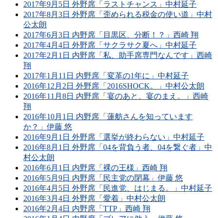
2017年9月5日 外野席「ラストチャンス」中村延子
2017年8月3日 外野席「歪められる税金の使い道」中村
公太朗
2017年6月3日 内野席「目黒区、分断！？」西崎 翔
2017年4月4日 外野席「サクラサク夏へ」中村延子
2017年2月1日 内野席「私、助手席専門なんです」西崎
翔
2017年1月11日 内野席「変革の1年に」中村延子
2016年12月2日 外野席「2016SHOCK。」中村公太朗
2016年11月8日 内野席「宴のあと、宴のまえ。」西崎
翔
2016年10月1日 内野席「蓮舫さんを知っています
か？」伊藤 悠
2016年9月1日 外野席「選挙が終わらない」中村延子
2016年8月1日 外野席「04を背負う者、04を繋ぐ者」中
村公太朗
2016年6月1日 内野席「裸の王様」西崎 翔
2016年5月9日 内野席「民主党の閉幕」伊藤 悠
2016年4月5日 外野席「民進党、はじまる。」中村延子
2016年3月4日 外野席「愛着」中村公太朗
2016年2月4日 内野席「TTP」西崎 翔