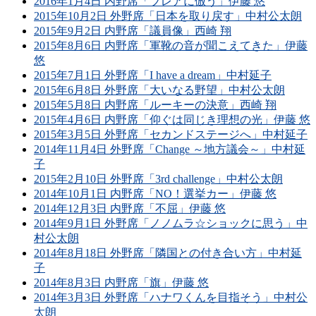
2016年1月4日 内野席「ブレアに倣う」伊藤 悠
2015年10月2日 外野席「日本を取り戻す」中村公太朗
2015年9月2日 内野席「議員像」西崎 翔
2015年8月6日 内野席「軍靴の音が聞こえてきた」伊藤
悠
2015年7月1日 外野席「I have a dream」中村延子
2015年6月8日 外野席「大いなる野望」中村公太朗
2015年5月8日 内野席「ルーキーの決意」西崎 翔
2015年4月6日 内野席「仰ぐは同じき理想の光」伊藤 悠
2015年3月5日 外野席「セカンドステージへ」中村延子
2014年11月4日 外野席「Change ～地方議会～」中村延
子
2015年2月10日 外野席「3rd challenge」中村公太朗
2014年10月1日 内野席「NO！選挙カー」伊藤 悠
2014年12月3日 内野席「不屈」伊藤 悠
2014年9月1日 外野席「ノノムラ☆ショックに思う」中
村公太朗
2014年8月18日 外野席「隣国との付き合い方」中村延
子
2014年8月3日 内野席「旗」伊藤 悠
2014年3月3日 外野席「ハナワくんを目指そう」中村公
太朗