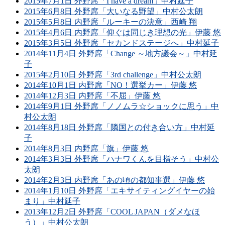
2015年7月1日 外野席「I have a dream」中村延子
2015年6月8日 外野席「大いなる野望」中村公太朗
2015年5月8日 内野席「ルーキーの決意」西崎 翔
2015年4月6日 内野席「仰ぐは同じき理想の光」伊藤 悠
2015年3月5日 外野席「セカンドステージへ」中村延子
2014年11月4日 外野席「Change ～地方議会～」中村延
子
2015年2月10日 外野席「3rd challenge」中村公太朗
2014年10月1日 内野席「NO！選挙カー」伊藤 悠
2014年12月3日 内野席「不屈」伊藤 悠
2014年9月1日 外野席「ノノムラ☆ショックに思う」中
村公太朗
2014年8月18日 外野席「隣国との付き合い方」中村延
子
2014年8月3日 内野席「旗」伊藤 悠
2014年3月3日 外野席「ハナワくんを目指そう」中村公
太朗
2014年2月3日 内野席「あの頃の都知事選」伊藤 悠
2014年1月10日 外野席「エキサイティングイヤーの始
まり」中村延子
2013年12月2日 外野席「COOL JAPAN（ダメなほ
う）」中村公太朗