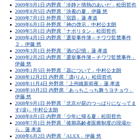
2009年9月1日 内野席「冷静と情熱のあいだ」松田哲也
2009年8月5日 内野席「決着の夏」伊藤 悠
2009年7月1日 外野席「宿題」蓮 孝道
2009年6月1日 外野席「神の啓示」中村公太朗
2009年5月1日 内野席「ナポリタン」松田哲也
2009年4月1日 内野席「選挙事件簿～チワワ監禁事件
２」伊藤 悠
2009年3月1日 外野席「酒の記憶」蓮 孝道
2009年2月2日 内野席「選挙事件簿～チワワ監禁事件」
伊藤 悠
2009年1月5日 外野席「器について」中村公太朗
2008年12月2日 内野席「凛(りん)」松田哲也
2008年11月4日 外野席「上州維新前夜」蓮 孝道
2008年10月2日 内野席「あっちこっち舞うヨチョウ」
伊藤 悠
2008年9月1日 外野席「北京が屁のつっぱりになってま
す(涙)」中村公太朗
2008年8月1日 内野席「少年に帰る夏」松田哲也
2008年7月1日 外野席「後期高齢者医療制度の現場か
ら」蓮 孝道
2008年6月2日 内野席「ALEX」伊藤 悠