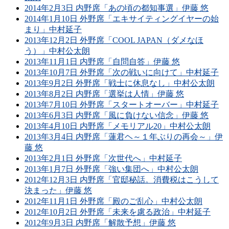
2014年2月3日 内野席「あの頃の都知事選」伊藤 悠
2014年1月10日 外野席「エキサイティングイヤーの始
まり」中村延子
2013年12月2日 外野席「COOL JAPAN（ダメなほ
う）」中村公太朗
2013年11月1日 内野席「自問自答」伊藤 悠
2013年10月7日 外野席「次の戦いに向けて」中村延子
2013年9月2日 外野席「戦士に休息なし」中村公太朗
2013年8月2日 内野席「選挙は人情」伊藤 悠
2013年7月10日 外野席「スタートオーバー」中村延子
2013年6月3日 内野席「風に負けない信念」伊藤 悠
2013年4月10日 内野席「メモリアル20」中村公太朗
2013年3月4日 内野席「蓮君ヘ～１年ぶりの再会～」伊
藤 悠
2013年2月1日 外野席「次世代へ」中村延子
2013年1月7日 外野席「強い集団へ」中村公太朗
2012年12月3日 内野席「官邸秘話。消費税はこうして
決まった」伊藤 悠
2012年11月1日 外野席「殿のご乱心」中村公太朗
2012年10月2日 外野席「未来を慮る政治」中村延子
2012年9月3日 内野席「解散予想」伊藤 悠