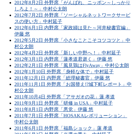
2012年8月2日 外野席「がんばれ、ニッポン～しっかり
しろよ！～」中村公太朗
2012年7月2日 外野席「ソーシャルネットワークサービ
スの使い方」中村延子
2012年6月1日 内野席「家政婦は見た～河井秘書官編」
伊藤 悠
2012年5月2日 外野席「小さなことこそコツコツと」中
村公太朗
2012年4月2日 外野席「新しい中野へ！」中村延子
2012年3月1日 内野席「蓮孝道君逝く」伊藤 悠
2012年2月1日 外野席「風見鶏はFlyAway」中村公太朗
2012年1月10日 外野席「身軽な体で」中村延子
2011年12月1日 内野席「総理秘書官」伊藤 悠
2011年11月1日 外野席「お国替え!?城下町レポート」中
村公太朗
2011年10月4日 外野席「アサガオの花」蓮 孝道
2011年9月1日 外野席「研修 in USA」中村延子
2011年8月1日 内野席「悪党」伊藤 悠
2011年7月1日 外野席「HOSAKAレボリューション」
中村公太朗
2011年6月1日 外野席「福島ショック」蓮 孝道