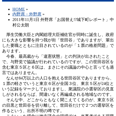
HOME
»
内野席・外野席
»
2011年11月1日 外野席「お国替え!?城下町レポート」中
村公太朗
厚生労働大臣と内閣総理大臣補佐官が同時に誕生し、政府
にも大きな影響を持つ我が街「世田谷」でありますが、輩出
した要職とともに注目されているのが「１票の格差問題」で
あります。
今春、最高裁から「違憲状態」との判決が出されたこと
で、与野党で協議が行われているのですが、この世田谷区を
含む東京５区と６区は、まさにその議論の中心と言っても過
言ではありません。
なんせ84万以上の人口を抱える世田谷区でありますから、
１票の軽さでいうと東京６区が全国３位、東京５区が24位と
いう記録をマークしておりますし、衆議院の小選挙区の見直
しがされるならば、間違いなく再編成される地域なのです。
そんな中、どこからともなく聞こえてくるのが、東京５区
の目黒と世田谷を切り離して、世田谷だけで２つの選挙区を
作るという、出所不明の噂です。