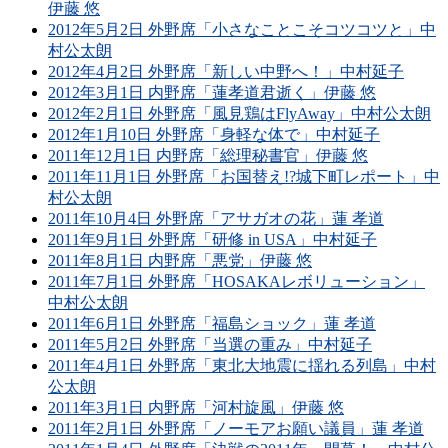
伊藤 悠
2012年5月2日 外野席「小さなことこそコツコツと」中
村公太朗
2012年4月2日 外野席「新しい中野へ！」中村延子
2012年3月1日 内野席「蓮孝道君逝く」伊藤 悠
2012年2月1日 外野席「風見鶏はFlyAway」中村公太朗
2012年1月10日 外野席「身軽な体で」中村延子
2011年12月1日 内野席「総理秘書官」伊藤 悠
2011年11月1日 外野席「お国替え!?城下町レポート」中
村公太朗
2011年10月4日 外野席「アサガオの花」蓮 孝道
2011年9月1日 外野席「研修 in USA」中村延子
2011年8月1日 内野席「悪党」伊藤 悠
2011年7月1日 外野席「HOSAKAレボリューション」
中村公太朗
2011年6月1日 外野席「福島ショック」蓮 孝道
2011年5月2日 外野席「当選の重み」中村延子
2011年4月1日 外野席「東北大地震に揺れる列島」中村
公太朗
2011年3月1日 内野席「河村旋風」伊藤 悠
2011年2月1日 外野席「ノーモアお願い議員」蓮 孝道