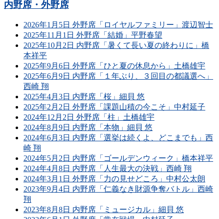
内野席・外野席
2026年1月5日 外野席「ロイヤルファミリー」渡辺智士
2025年11月1日 外野席「結婚」平野春望
2025年10月2日 内野席「暑くて長い夏の終わりに」橋
本祥平
2025年9月6日 外野席「ひと夏の休息から」土橋雄宇
2025年6月9日 内野席「１年ぶり、３回目の都議選へ」
西崎 翔
2025年4月3日 内野席「桜」細貝 悠
2025年2月2日 外野席「課題山積の今こそ」中村延子
2024年12月2日 外野席「柱」土橋雄宇
2024年8月9日 内野席「本物」細貝 悠
2024年6月3日 内野席「選挙は続くよ、どこまでも」西
崎 翔
2024年5月2日 内野席「ゴールデンウィーク」橋本祥平
2024年4月8日 内野席「人生最大の決戦」西崎 翔
2024年3月1日 外野席「力の見せどころ」中村公太朗
2023年9月4日 内野席「仁義なき財源争奪バトル」西崎
翔
2023年8月8日 内野席「ミュージカル」細貝 悠