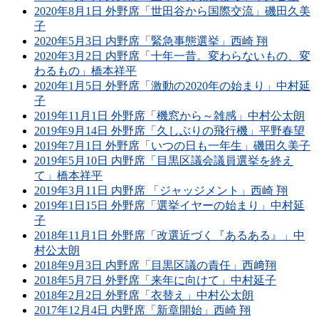
2020年8月1日 外野席「世田谷から国際交流」磯田久美
子
2020年5月3日 内野席「緊急事態選挙」西崎 翔
2020年3月2日 内野席「十年一昔。変わらないもの、変
わるもの」橋本祥平
2020年1月5日 外野席「激動の2020年の始まり」中村延
子
2019年11月1日 外野席「機窓から～雑感」中村公太朗
2019年9月14日 外野席「久しぶりの飛行機」平野春望
2019年7月1日 外野席「いつの日も一年生」磯田久美子
2019年5月10日 内野席「目黒区議会議員選挙を終え
て」橋本祥平
2019年3月11日 内野席 「ジャッジメント」西崎 翔
2019年1日15日 外野席「選挙イヤーの始まり」中村延
子
2018年11月1日 外野席「改選近づく『あるある』」中
村公太朗
2018年9月3日 内野席「目黒区議の責任」西﨑翔
2018年5月7日 外野席「来年に向けて」中村延子
2018年2月2日 外野席「衣替え」中村公太朗
2017年12月4日 内野席「新章開始」西崎 翔