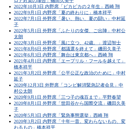
ロナ対策の場合」磯田久美子
2022年10月3日 内野席「ピカピカの２年生」西崎 翔
2022年9月1日 内野席「夏の終わりに」橋本祥平
2022年7月1日 外野席「暑い、熱い、夏の闘い」中村延
子
2022年5月1日 外野席「ふたりの女傑、ご出陣」中村公
太朗
2022年3月1日 外野席「風に立つ、42歳。」渡辺智士
2021年8月6日 外野席「都議選を終えて」磯田久美子
2021年6月3日 内野席「舞台は東京都へ」西崎 翔
2021年4月1日 内野席「エープリル・フールを越えて」
橋本祥平
2021年3月2日 外野席「公平公正な政治のために」中村
延子
2020年12月3日 外野席「コンビ解消緊急記者会見」中
村公太朗
2020年9月1日 外野席「三つ子の魂百まで」平野春望
2020年8月1日 外野席「世田谷から国際交流」磯田久美
子
2020年5月3日 内野席「緊急事態選挙」西崎 翔
2020年3月2日 内野席「十年一昔。変わらないもの、変
わるもの」橋本祥平