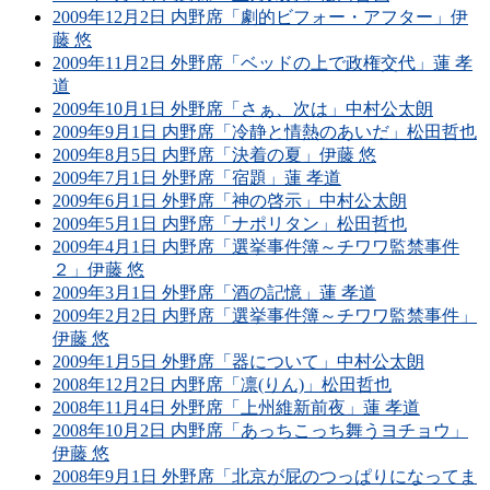
2009年12月2日 内野席「劇的ビフォー・アフター」伊
藤 悠
2009年11月2日 外野席「ベッドの上で政権交代」蓮 孝
道
2009年10月1日 外野席「さぁ、次は」中村公太朗
2009年9月1日 内野席「冷静と情熱のあいだ」松田哲也
2009年8月5日 内野席「決着の夏」伊藤 悠
2009年7月1日 外野席「宿題」蓮 孝道
2009年6月1日 外野席「神の啓示」中村公太朗
2009年5月1日 内野席「ナポリタン」松田哲也
2009年4月1日 内野席「選挙事件簿～チワワ監禁事件
２」伊藤 悠
2009年3月1日 外野席「酒の記憶」蓮 孝道
2009年2月2日 内野席「選挙事件簿～チワワ監禁事件」
伊藤 悠
2009年1月5日 外野席「器について」中村公太朗
2008年12月2日 内野席「凛(りん)」松田哲也
2008年11月4日 外野席「上州維新前夜」蓮 孝道
2008年10月2日 内野席「あっちこっち舞うヨチョウ」
伊藤 悠
2008年9月1日 外野席「北京が屁のつっぱりになってま