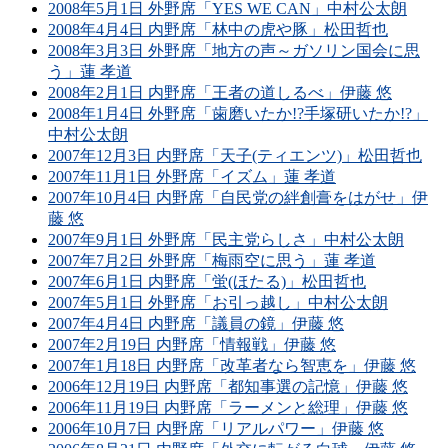
2008年5月1日 外野席「YES WE CAN」中村公太朗
2008年4月4日 内野席「林中の虎や豚」松田哲也
2008年3月3日 外野席「地方の声～ガソリン国会に思
う」蓮 孝道
2008年2月1日 内野席「王者の道しるべ」伊藤 悠
2008年1月4日 外野席「歯磨いたか!?手塚研いたか!?」
中村公太朗
2007年12月3日 内野席「天子(ティエンツ)」松田哲也
2007年11月1日 外野席「イズム」蓮 孝道
2007年10月4日 内野席「自民党の絆創膏をはがせ」伊
藤 悠
2007年9月1日 外野席「民主党らしさ」中村公太朗
2007年7月2日 外野席「梅雨空に思う」蓮 孝道
2007年6月1日 内野席「蛍(ほたる)」松田哲也
2007年5月1日 外野席「お引っ越し」中村公太朗
2007年4月4日 内野席「議員の鏡」伊藤 悠
2007年2月19日 内野席「情報戦」伊藤 悠
2007年1月18日 内野席「改革者なら智恵を」伊藤 悠
2006年12月19日 内野席「都知事選の記憶」伊藤 悠
2006年11月19日 内野席「ラーメンと総理」伊藤 悠
2006年10月7日 内野席「リアルパワー」伊藤 悠