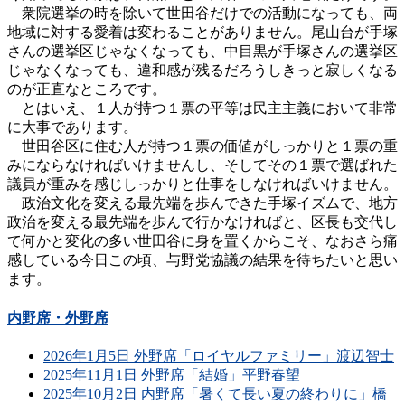
衆院選挙の時を除いて世田谷だけでの活動になっても、両
地域に対する愛着は変わることがありません。尾山台が手塚
さんの選挙区じゃなくなっても、中目黒が手塚さんの選挙区
じゃなくなっても、違和感が残るだろうしきっと寂しくなる
のが正直なところです。
とはいえ、１人が持つ１票の平等は民主主義において非常
に大事であります。
世田谷区に住む人が持つ１票の価値がしっかりと１票の重
みにならなければいけませんし、そしてその１票で選ばれた
議員が重みを感じしっかりと仕事をしなければいけません。
政治文化を変える最先端を歩んできた手塚イズムで、地方
政治を変える最先端を歩んで行かなければと、区長も交代し
て何かと変化の多い世田谷に身を置くからこそ、なおさら痛
感している今日この頃、与野党協議の結果を待ちたいと思い
ます。
内野席・外野席
2026年1月5日 外野席「ロイヤルファミリー」渡辺智士
2025年11月1日 外野席「結婚」平野春望
2025年10月2日 内野席「暑くて長い夏の終わりに」橋