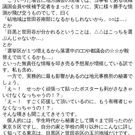
こういった場合に地方議会の現場では、当事者である現職
議国会員や候補予定者をまったくヨソに、実に様々勝手な憶
測が飛び交うものでして、曰く
「砧地域は世田谷南部になるかもしれないから、○○は…」
とか
「目黒と世田谷が分かれるということは、△△はこっちを選
ぶんじゃないか…」
とか
「選挙区が１つ増えるから落選中の□□や都議会の☆☆が鞍
替えで出てくるかも…」
といった無責任な情報を叩き売る予想屋が増殖している訳で
す。私も含め。
一方で、実務的に最も影響があるのは地元事務所の秘書で
しょう。
「え～！ せっかく頑張って貼ったポスターも剥がさなきゃ
いけなくなっちゃうの！？」
「え～！ すごく応援して頂いているのに、もう有権者じゃ
なくなっちゃうの！？」
そんな嘆きも聞こえてきそうです。
個人的には、学生時代から秘書として隅々まで回ったのが
東京５区ですし、自分の家と学校の周り以外にこんなに詳し
く知ってる東京は、目黒区と世田谷区の玉川地域だけです。