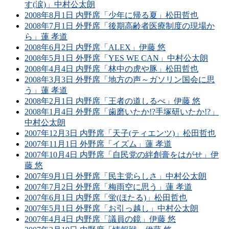
す(涙)」中村公太朗
2008年8月1日 内野席「少年に帰る夏」松田哲也
2008年7月1日 外野席「後期高齢者医療制度の現場か
ら」蓮 孝道
2008年6月2日 内野席「ALEX」伊藤 悠
2008年5月1日 外野席「YES WE CAN」中村公太朗
2008年4月4日 内野席「林中の虎や豚」松田哲也
2008年3月3日 外野席「地方の声～ガソリン国会に思
う」蓮 孝道
2008年2月1日 内野席「王者の道しるべ」伊藤 悠
2008年1月4日 外野席「歯磨いたか!?手塚研いたか!?」
中村公太朗
2007年12月3日 内野席「天子(ティエンツ)」松田哲也
2007年11月1日 外野席「イズム」蓮 孝道
2007年10月4日 内野席「自民党の絆創膏をはがせ」伊
藤 悠
2007年9月1日 外野席「民主党らしさ」中村公太朗
2007年7月2日 外野席「梅雨空に思う」蓮 孝道
2007年6月1日 内野席「蛍(ほたる)」松田哲也
2007年5月1日 外野席「お引っ越し」中村公太朗
2007年4月4日 内野席「議員の鏡」伊藤 悠