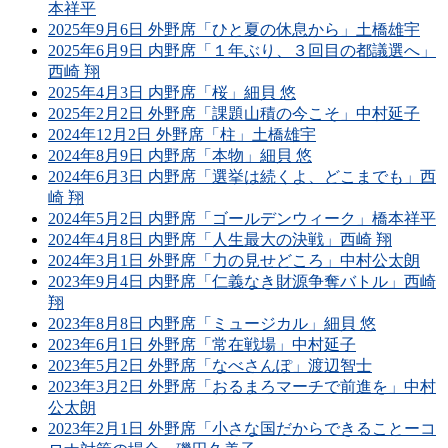
本祥平
2025年9月6日 外野席「ひと夏の休息から」土橋雄宇
2025年6月9日 内野席「１年ぶり、３回目の都議選へ」
西崎 翔
2025年4月3日 内野席「桜」細貝 悠
2025年2月2日 外野席「課題山積の今こそ」中村延子
2024年12月2日 外野席「柱」土橋雄宇
2024年8月9日 内野席「本物」細貝 悠
2024年6月3日 内野席「選挙は続くよ、どこまでも」西
崎 翔
2024年5月2日 内野席「ゴールデンウィーク」橋本祥平
2024年4月8日 内野席「人生最大の決戦」西崎 翔
2024年3月1日 外野席「力の見せどころ」中村公太朗
2023年9月4日 内野席「仁義なき財源争奪バトル」西崎
翔
2023年8月8日 内野席「ミュージカル」細貝 悠
2023年6月1日 外野席「常在戦場」中村延子
2023年5月2日 外野席「なべさんぽ」渡辺智士
2023年3月2日 外野席「おるまろマーチで前進を」中村
公太朗
2023年2月1日 外野席「小さな国だからできることーコ