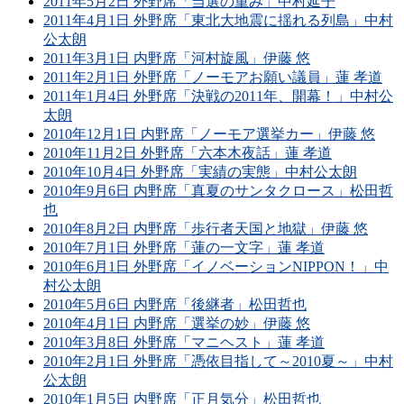
2011年5月2日 外野席「当選の重み」中村延子
2011年4月1日 外野席「東北大地震に揺れる列島」中村
公太朗
2011年3月1日 内野席「河村旋風」伊藤 悠
2011年2月1日 外野席「ノーモアお願い議員」蓮 孝道
2011年1月4日 外野席「決戦の2011年、開幕！」中村公
太朗
2010年12月1日 内野席「ノーモア選挙カー」伊藤 悠
2010年11月2日 外野席「六本木夜話」蓮 孝道
2010年10月4日 外野席「実績の実態」中村公太朗
2010年9月6日 内野席「真夏のサンタクロース」松田哲
也
2010年8月2日 内野席「歩行者天国と地獄」伊藤 悠
2010年7月1日 外野席「蓮の一文字」蓮 孝道
2010年6月1日 外野席「イノベーションNIPPON！」中
村公太朗
2010年5月6日 内野席「後継者」松田哲也
2010年4月1日 内野席「選挙の妙」伊藤 悠
2010年3月8日 外野席「マニヘスト」蓮 孝道
2010年2月1日 外野席「憑依目指して～2010夏～」中村
公太朗
2010年1月5日 内野席「正月気分」松田哲也