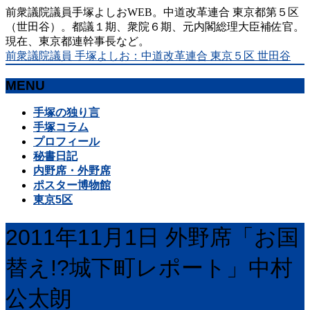
前衆議院議員手塚よしおWEB。中道改革連合 東京都第５区
（世田谷）。都議１期、衆院６期、元内閣総理大臣補佐官。
現在、東京都連幹事長など。
前衆議院議員 手塚よしお：中道改革連合 東京５区 世田谷
MENU
メ
手塚の独り言
ニ
手塚コラム
ュ
プロフィール
ー
秘書日記
を
内野席・外野席
飛
ポスター博物館
ば
東京5区
す
2011年11月1日 外野席「お国
替え!?城下町レポート」中村
公太朗