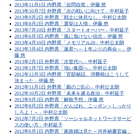
2013年11月1日 内野席「自問自答」伊藤 悠
2013年10月7日 外野席「次の戦いに向けて」中村延子
2013年9月2日 外野席「戦士に休息なし」中村公太朗
2013年8月2日 内野席「選挙は人情」伊藤 悠
2013年7月10日 外野席「スタートオーバー」中村延子
2013年6月3日 内野席「風に負けない信念」伊藤 悠
2013年4月10日 内野席「メモリアル20」中村公太朗
2013年3月4日 内野席「蓮君ヘ～１年ぶりの再会～」伊
藤 悠
2013年2月1日 外野席「次世代へ」中村延子
2013年1月7日 外野席「強い集団へ」中村公太朗
2012年12月3日 内野席「官邸秘話。消費税はこうして
決まった」伊藤 悠
2012年11月1日 外野席「殿のご乱心」中村公太朗
2012年10月2日 外野席「未来を慮る政治」中村延子
2012年9月3日 内野席「解散予想」伊藤 悠
2012年8月2日 外野席「がんばれ、ニッポン～しっかり
しろよ！～」中村公太朗
2012年7月2日 外野席「ソーシャルネットワークサービ
スの使い方」中村延子
2012年6月1日 内野席「家政婦は見た～河井秘書官編」