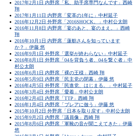
2017年2月1日 内野席「私、助手席専門なんです」西崎
翔
2017年1月11日 内野席「変革の1年に」中村延子
2016年12月2日 外野席「2016SHOCK。」中村公太朗
2016年11月8日 内野席「宴のあと、宴のまえ。」西崎
翔
2016年10月1日 内野席「蓮舫さんを知っています
か？」伊藤 悠
2016年9月1日 外野席「選挙が終わらない」中村延子
2016年8月1日 外野席「04を背負う者、04を繋ぐ者」中
村公太朗
2016年6月1日 内野席「裸の王様」西崎 翔
2016年5月9日 内野席「民主党の閉幕」伊藤 悠
2016年4月5日 外野席「民進党、はじまる。」中村延子
2016年3月4日 外野席「愛着」中村公太朗
2016年2月4日 内野席「TTP」西崎 翔
2016年1月4日 内野席「ブレアに倣う」伊藤 悠
2015年10月2日 外野席「日本を取り戻す」中村公太朗
2015年9月2日 内野席「議員像」西崎 翔
2015年8月6日 内野席「軍靴の音が聞こえてきた」伊藤
悠