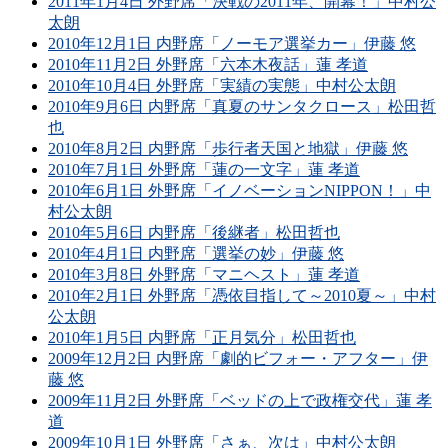
2011年1月4日 外野席「決戦の2011年、開幕！」中村公
太朗
2010年12月1日 内野席「ノーモア選挙カー」伊藤 悠
2010年11月2日 外野席「六本木夜話」蓮 孝道
2010年10月4日 外野席「実績の実態」中村公太朗
2010年9月6日 内野席「真夏のサンタクロース」松田哲
也
2010年8月2日 内野席「歩行者天国と地獄」伊藤 悠
2010年7月1日 外野席「蓮の一文字」蓮 孝道
2010年6月1日 外野席「イノベーションNIPPON！」中
村公太朗
2010年5月6日 内野席「後継者」松田哲也
2010年4月1日 内野席「選挙の妙」伊藤 悠
2010年3月8日 外野席「マニヘスト」蓮 孝道
2010年2月1日 外野席「憑依目指して～2010夏～」中村
公太朗
2010年1月5日 内野席「正月気分」松田哲也
2009年12月2日 内野席「劇的ビフォー・アフター」伊
藤 悠
2009年11月2日 外野席「ベッドの上で政権交代」蓮 孝
道
2009年10月1日 外野席「さぁ、次は」中村公太朗