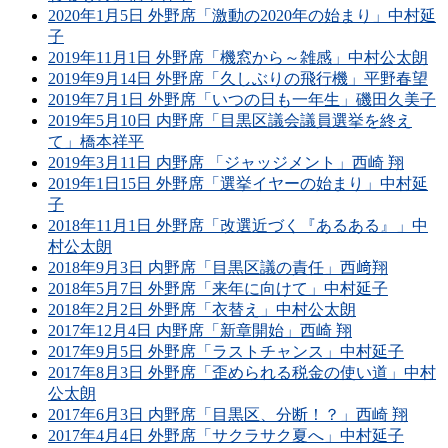
2020年1月5日 外野席「激動の2020年の始まり」中村延
子
2019年11月1日 外野席「機窓から～雑感」中村公太朗
2019年9月14日 外野席「久しぶりの飛行機」平野春望
2019年7月1日 外野席「いつの日も一年生」磯田久美子
2019年5月10日 内野席「目黒区議会議員選挙を終え
て」橋本祥平
2019年3月11日 内野席 「ジャッジメント」西崎 翔
2019年1日15日 外野席「選挙イヤーの始まり」中村延
子
2018年11月1日 外野席「改選近づく『あるある』」中
村公太朗
2018年9月3日 内野席「目黒区議の責任」西﨑翔
2018年5月7日 外野席「来年に向けて」中村延子
2018年2月2日 外野席「衣替え」中村公太朗
2017年12月4日 内野席「新章開始」西崎 翔
2017年9月5日 外野席「ラストチャンス」中村延子
2017年8月3日 外野席「歪められる税金の使い道」中村
公太朗
2017年6月3日 内野席「目黒区、分断！？」西崎 翔
2017年4月4日 外野席「サクラサク夏へ」中村延子