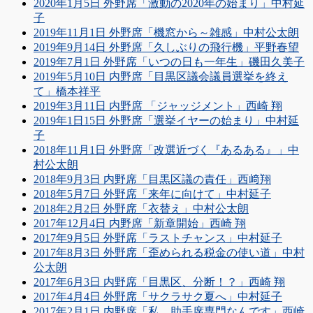
2020年1月5日 外野席「激動の2020年の始まり」中村延
子
2019年11月1日 外野席「機窓から～雑感」中村公太朗
2019年9月14日 外野席「久しぶりの飛行機」平野春望
2019年7月1日 外野席「いつの日も一年生」磯田久美子
2019年5月10日 内野席「目黒区議会議員選挙を終え
て」橋本祥平
2019年3月11日 内野席 「ジャッジメント」西崎 翔
2019年1日15日 外野席「選挙イヤーの始まり」中村延
子
2018年11月1日 外野席「改選近づく『あるある』」中
村公太朗
2018年9月3日 内野席「目黒区議の責任」西﨑翔
2018年5月7日 外野席「来年に向けて」中村延子
2018年2月2日 外野席「衣替え」中村公太朗
2017年12月4日 内野席「新章開始」西崎 翔
2017年9月5日 外野席「ラストチャンス」中村延子
2017年8月3日 外野席「歪められる税金の使い道」中村
公太朗
2017年6月3日 内野席「目黒区、分断！？」西崎 翔
2017年4月4日 外野席「サクラサク夏へ」中村延子
2017年2月1日 内野席「私、助手席専門なんです」西崎