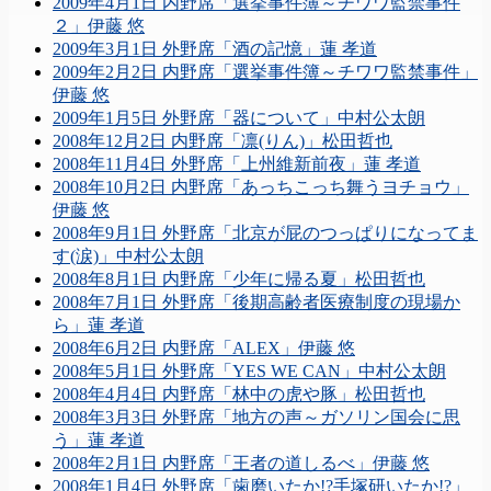
2009年4月1日 内野席「選挙事件簿～チワワ監禁事件
２」伊藤 悠
2009年3月1日 外野席「酒の記憶」蓮 孝道
2009年2月2日 内野席「選挙事件簿～チワワ監禁事件」
伊藤 悠
2009年1月5日 外野席「器について」中村公太朗
2008年12月2日 内野席「凛(りん)」松田哲也
2008年11月4日 外野席「上州維新前夜」蓮 孝道
2008年10月2日 内野席「あっちこっち舞うヨチョウ」
伊藤 悠
2008年9月1日 外野席「北京が屁のつっぱりになってま
す(涙)」中村公太朗
2008年8月1日 内野席「少年に帰る夏」松田哲也
2008年7月1日 外野席「後期高齢者医療制度の現場か
ら」蓮 孝道
2008年6月2日 内野席「ALEX」伊藤 悠
2008年5月1日 外野席「YES WE CAN」中村公太朗
2008年4月4日 内野席「林中の虎や豚」松田哲也
2008年3月3日 外野席「地方の声～ガソリン国会に思
う」蓮 孝道
2008年2月1日 内野席「王者の道しるべ」伊藤 悠
2008年1月4日 外野席「歯磨いたか!?手塚研いたか!?」