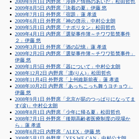
2009年9月1日 内野席「冷静と情熱のあいだ」松田哲也
2009年8月5日 内野席「決着の夏」伊藤 悠
2009年7月1日 外野席「宿題」蓮 孝道
2009年6月1日 外野席「神の啓示」中村公太朗
2009年5月1日 内野席「ナポリタン」松田哲也
2009年4月1日 内野席「選挙事件簿～チワワ監禁事件
２」伊藤 悠
2009年3月1日 外野席「酒の記憶」蓮 孝道
2009年2月2日 内野席「選挙事件簿～チワワ監禁事件」
伊藤 悠
2009年1月5日 外野席「器について」中村公太朗
2008年12月2日 内野席「凛(りん)」松田哲也
2008年11月4日 外野席「上州維新前夜」蓮 孝道
2008年10月2日 内野席「あっちこっち舞うヨチョウ」
伊藤 悠
2008年9月1日 外野席「北京が屁のつっぱりになってま
す(涙)」中村公太朗
2008年8月1日 内野席「少年に帰る夏」松田哲也
2008年7月1日 外野席「後期高齢者医療制度の現場か
ら」蓮 孝道
2008年6月2日 内野席「ALEX」伊藤 悠
2008年5月1日 外野席「YES WE CAN」中村公太朗