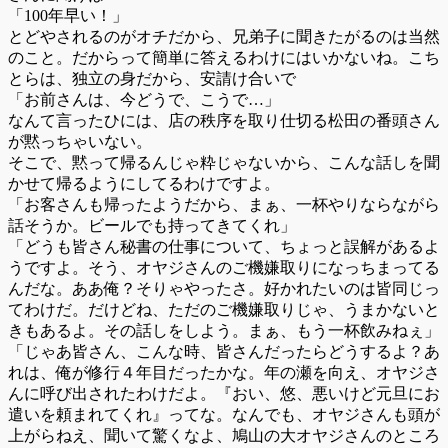
「100年早い！」
とどやされるのがオチだから、兄弟子に聞きたがるのは当然
のこと。だからって簡単に答えるわけにはいかないね。こち
とらは、独立の身だから、安請け合いで
「お前さんは、今どうで、こうで…」
なんて言ったひには、店の秩序を取り仕切る松田の番頭さん
が黙っちゃいない。
そこで、黙って帰るんじゃ粋じゃないから、こんな話しを聞
かせて帰るようにしてるわけですよ。
「お客さんも帰ったようだから、まぁ、一杯やりならながら
話そうか。ビールでも持ってきてくれ」
「どうも皆さん秘書の仕事について、ちょっと誤解があるよ
うですよ。そう、オヤジさんのご機嫌取りになっちまってる
んだな。ああ俺？そりゃやったさ。好かれたいのは皆同じっ
てわけだ。だけどね、ただのご機嫌取りじゃ、うまかないと
きもあるよ。その話しをしよう。まぁ、もう一杯飲みねぇ」
「じゃあ皆さん、こんな時、皆さんだったらどうするよ？あ
れは、俺が修行４年目だったかな。年の瀬を向え、オヤジさ
んに呼び出されたわけだよ。『おい、悠、悪いけど元旦にお
遣いを頼まれてくれ』ってな。なんでも、オヤジさんも頭が
上がらねえ、聞いて驚くなよ、鳩山の大オヤジさんのところ