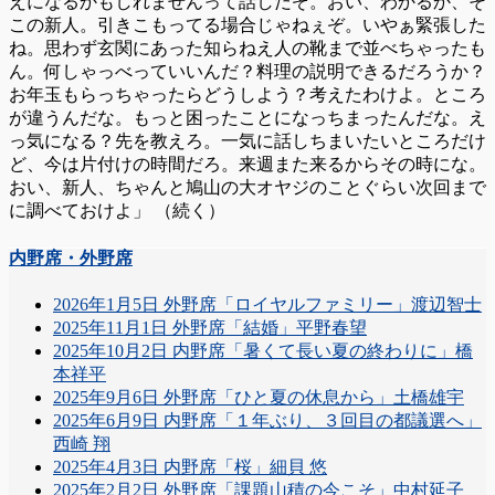
えになるかもしれませんって話しだぞ。おい、わかるか、そ
この新人。引きこもってる場合じゃねぇぞ。いやぁ緊張した
ね。思わず玄関にあった知らねえ人の靴まで並べちゃったも
ん。何しゃっべっていいんだ？料理の説明できるだろうか？
お年玉もらっちゃったらどうしよう？考えたわけよ。ところ
が違うんだな。もっと困ったことになっちまったんだな。え
っ気になる？先を教えろ。一気に話しちまいたいところだけ
ど、今は片付けの時間だろ。来週また来るからその時にな。
おい、新人、ちゃんと鳩山の大オヤジのことぐらい次回まで
に調べておけよ」 （続く）
内野席・外野席
2026年1月5日 外野席「ロイヤルファミリー」渡辺智士
2025年11月1日 外野席「結婚」平野春望
2025年10月2日 内野席「暑くて長い夏の終わりに」橋
本祥平
2025年9月6日 外野席「ひと夏の休息から」土橋雄宇
2025年6月9日 内野席「１年ぶり、３回目の都議選へ」
西崎 翔
2025年4月3日 内野席「桜」細貝 悠
2025年2月2日 外野席「課題山積の今こそ」中村延子