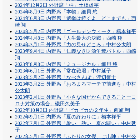
2024年12月2日 外野席「柱」土橋雄宇
2024年8月9日 内野席「本物」細貝 悠
2024年6月3日 内野席「選挙は続くよ、どこまでも」西
崎 翔
2024年5月2日 内野席「ゴールデンウィーク」橋本祥平
2024年4月8日 内野席「人生最大の決戦」西崎 翔
2024年3月1日 外野席「力の見せどころ」中村公太朗
2023年9月4日 内野席「仁義なき財源争奪バトル」西崎
翔
2023年8月8日 内野席「ミュージカル」細貝 悠
2023年6月1日 外野席「常在戦場」中村延子
2023年5月2日 外野席「なべさんぽ」渡辺智士
2023年3月2日 外野席「おるまろマーチで前進を」中村
公太朗
2023年2月1日 外野席「小さな国だからできることーコ
ロナ対策の場合」磯田久美子
2022年10月3日 内野席「ピカピカの２年生」西崎 翔
2022年9月1日 内野席「夏の終わりに」橋本祥平
2022年7月1日 外野席「暑い、熱い、夏の闘い」中村延
子
2022年5月1日 外野席「ふたりの女傑、ご出陣」中村公