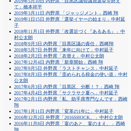
2019年5月10日 内野席「目黒区議会議員選挙を終え
て」橋本祥平
2019年3月11日 内野席 「ジャッジメント」西崎 翔
2019年1日15日 外野席「選挙イヤーの始まり」中村延
子
2018年11月1日 外野席「改選近づく『あるある』」中
村公太朗
2018年9月3日 内野席「目黒区議の責任」西﨑翔
2018年5月7日 外野席「来年に向けて」中村延子
2018年2月2日 外野席「衣替え」中村公太朗
2017年12月4日 内野席「新章開始」西崎 翔
2017年9月5日 外野席「ラストチャンス」中村延子
2017年8月3日 外野席「歪められる税金の使い道」中村
公太朗
2017年6月3日 内野席「目黒区、分断！？」西崎 翔
2017年4月4日 外野席「サクラサク夏へ」中村延子
2017年2月1日 内野席「私、助手席専門なんです」西崎
翔
2017年1月11日 内野席「変革の1年に」中村延子
2016年12月2日 外野席「2016SHOCK。」中村公太朗
2016年11月8日 内野席「宴のあと、宴のまえ。」西崎
翔