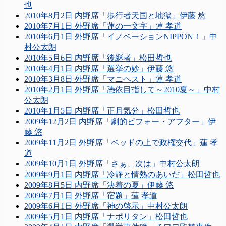
也
2010年8月2日 内野席「歩行者天国と地獄」伊藤 悠
2010年7月1日 外野席「蓮の一文字」蓮 孝道
2010年6月1日 外野席「イノベーションNIPPON！」中
村公太朗
2010年5月6日 内野席「後継者」松田哲也
2010年4月1日 内野席「選挙の妙」伊藤 悠
2010年3月8日 外野席「マニヘスト」蓮 孝道
2010年2月1日 外野席「憑依目指して～2010夏～」中村
公太朗
2010年1月5日 内野席「正月気分」松田哲也
2009年12月2日 内野席「劇的ビフォー・アフター」伊
藤 悠
2009年11月2日 外野席「ベッドの上で政権交代」蓮 孝
道
2009年10月1日 外野席「さぁ、次は」中村公太朗
2009年9月1日 内野席「冷静と情熱のあいだ」松田哲也
2009年8月5日 内野席「決着の夏」伊藤 悠
2009年7月1日 外野席「宿題」蓮 孝道
2009年6月1日 外野席「神の啓示」中村公太朗
2009年5月1日 内野席「ナポリタン」松田哲也