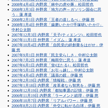
2008年4月4日 内野席「林中の虎や豚」松田哲也
2008年3月3日 外野席「地方の声～ガソリン国会に思
う」蓮 孝道
2008年2月1日 内野席「王者の道しるべ」伊藤 悠
2008年1月4日 外野席「歯磨いたか!?手塚研いたか!?」
中村公太朗
2007年12月3日 内野席「天子(ティエンツ)」松田哲也
2007年11月1日 外野席「イズム」蓮 孝道
2007年10月4日 内野席「自民党の絆創膏をはがせ」伊
藤 悠
2007年9月1日 外野席「民主党らしさ」中村公太朗
2007年7月2日 外野席「梅雨空に思う」蓮 孝道
2007年6月1日 内野席「蛍(ほたる)」松田哲也
2007年5月1日 外野席「お引っ越し」中村公太朗
2007年4月4日 内野席「議員の鏡」伊藤 悠
2007年2月19日 内野席「情報戦」伊藤 悠
2007年1月18日 内野席「改革者なら智恵を」伊藤 悠
2006年12月19日 内野席「都知事選の記憶」伊藤 悠
2006年11月19日 内野席「ラーメンと総理」伊藤 悠
2006年10月7日 内野席「リアルパワー」伊藤 悠
2006年8月21日 内野席「外交に転がる白球」伊藤 悠