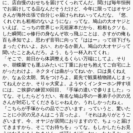
に、店自慢のおせちを届けてくっれてんだ。聞けば毎年恒例
でお届けしてる品なんだそうだけど、今年に限ってはオヤジ
さんが海外出張で自分じゃ届けられねいってんだな。『悠、
くれぐれも粗相のないようにな』ってな。鳩山の大オヤジと
いえば、こっちの世界じゃ元祖家本だから、粗相もクソも、
した瞬間にゃ修行の身なんぞ吹っ飛ぶことは、さすがの俺も
百も承知でよ。思わず音羽に向って『ははー』って頭下げち
まったぐれいよ。おい、わかるか新人。鳩山の大オヤジって
聞いたことあんだろ。よう、もう一杯入れてくれ」
「そこで、前日から体調整えるくらい万端にしてよ。そり
ゃ、胡蝶蘭でも運ぶみたいに丁重におせち抱えてご自宅に上
がったわけよ。ネクタイは曲がってねいか、口は臭くねえ
か、なぁ公太朗、気をつけろよ。庭先で観葉植物踏んじまっ
てねえかとか、そりゃ大変よ。ようやくインターホン押す頃
には、ご挨拶の練習30回目、『手塚の遣いで参りました』っ
てな。そしたらどうだい、有名な鳩山亭の一番弟子小沢の兄
さんが対応してくださるじゃねえか。うれしかったねぇ。
『こちらが手塚からの品でございます』っていうと、驚いた
ことに小沢の兄さんはこう言ったよ。『それはありがとうご
ざいます。今、オヤジが居間におりますので、ちょっと届け
てきますから、そこでお待ちを』ってな。もしかしたらお見