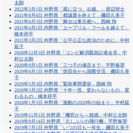
太朗
2022年3月1日 外野席「風に立つ、42歳。」渡辺智士
2021年8月6日 外野席「都議選を終えて」磯田久美子
2021年6月3日 内野席「舞台は東京都へ」西崎 翔
2021年4月1日 内野席「エープリル・フールを越えて」
橋本祥平
2021年3月2日 外野席「公平公正な政治のために」中村
延子
2020年12月3日 外野席「コンビ解消緊急記者会見」中
村公太朗
2020年9月1日 外野席「三つ子の魂百まで」平野春望
2020年8月1日 外野席「世田谷から国際交流」磯田久美
子
2020年5月3日 内野席「緊急事態選挙」西崎 翔
2020年3月2日 内野席「十年一昔。変わらないもの、変
わるもの」橋本祥平
2020年1月5日 外野席「激動の2020年の始まり」中村延
子
2019年11月1日 外野席「機窓から～雑感」中村公太朗
2019年9月14日 外野席「久しぶりの飛行機」平野春望
2019年7月1日 外野席「いつの日も一年生」磯田久美子