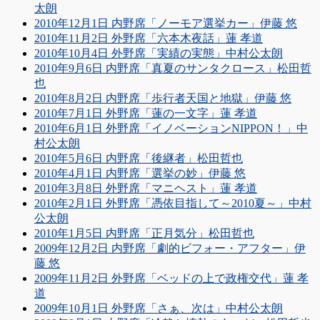
太朗
2010年12月1日 内野席「ノーモア選挙カー」伊藤 悠
2010年11月2日 外野席「六本木夜話」蓮 孝道
2010年10月4日 外野席「実績の実態」中村公太朗
2010年9月6日 内野席「真夏のサンタクロース」松田哲
也
2010年8月2日 内野席「歩行者天国と地獄」伊藤 悠
2010年7月1日 外野席「蓮の一文字」蓮 孝道
2010年6月1日 外野席「イノベーションNIPPON！」中
村公太朗
2010年5月6日 内野席「後継者」松田哲也
2010年4月1日 内野席「選挙の妙」伊藤 悠
2010年3月8日 外野席「マニヘスト」蓮 孝道
2010年2月1日 外野席「憑依目指して～2010夏～」中村
公太朗
2010年1月5日 内野席「正月気分」松田哲也
2009年12月2日 内野席「劇的ビフォー・アフター」伊
藤 悠
2009年11月2日 外野席「ベッドの上で政権交代」蓮 孝
道
2009年10月1日 外野席「さぁ、次は」中村公太朗