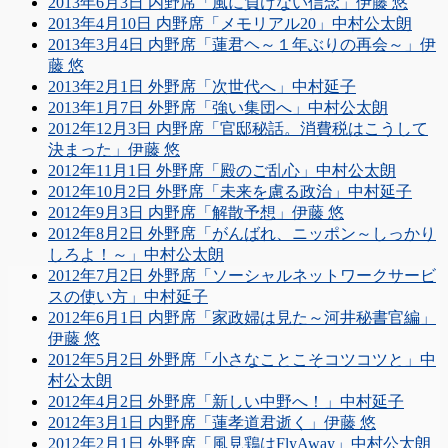
2013年6月3日 内野席「風に負けない信念」伊藤 悠
2013年4月10日 内野席「メモリアル20」中村公太朗
2013年3月4日 内野席「蓮君ヘ～１年ぶりの再会～」伊
藤 悠
2013年2月1日 外野席「次世代へ」中村延子
2013年1月7日 外野席「強い集団へ」中村公太朗
2012年12月3日 内野席「官邸秘話。消費税はこうして
決まった」伊藤 悠
2012年11月1日 外野席「殿のご乱心」中村公太朗
2012年10月2日 外野席「未来を慮る政治」中村延子
2012年9月3日 内野席「解散予想」伊藤 悠
2012年8月2日 外野席「がんばれ、ニッポン～しっかり
しろよ！～」中村公太朗
2012年7月2日 外野席「ソーシャルネットワークサービ
スの使い方」中村延子
2012年6月1日 内野席「家政婦は見た～河井秘書官編」
伊藤 悠
2012年5月2日 外野席「小さなことこそコツコツと」中
村公太朗
2012年4月2日 外野席「新しい中野へ！」中村延子
2012年3月1日 内野席「蓮孝道君逝く」伊藤 悠
2012年2月1日 外野席「風見鶏はFlyAway」中村公太朗