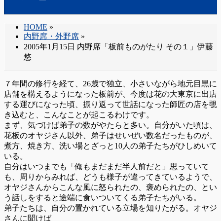
HOME
»
内野席・外野席
»
2005年1月15日 内野席「板前ものがたり その１」伊藤
悠
７年間の修行を経て、26歳で独立、小さいながら地元目黒に
店舗を構えるようになった板前が、今度は花の大東京に出店
する運びになった頃、振り返って世話になった師匠の店を覗
き込むと、こんなことが起こるわけです。
まず、気づけば弟子の数がやたらと多い。自分がいた頃は、
花板のオヤジさん以外、弟子はせいぜい数名だったものが、
煮方、焼き方、洗い場とざっと10人の弟子たちがひしめいて
いる。
自分はいつまでも「俺もまだまだ半人前だと」思っていて
も、周りからみれば、どうも様子が違ってきているようで、
オヤジさんからこんな風に怒られたの、褒められたの、とい
う話しをすると途端に食いついてくる弟子たちがいる。
弟子たちは、自分の置かれている立場を知りたがる。オヤジ
さんに聞けば