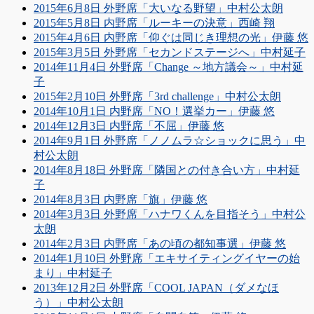
2015年6月8日 外野席「大いなる野望」中村公太朗
2015年5月8日 内野席「ルーキーの決意」西崎 翔
2015年4月6日 内野席「仰ぐは同じき理想の光」伊藤 悠
2015年3月5日 外野席「セカンドステージへ」中村延子
2014年11月4日 外野席「Change ～地方議会～」中村延
子
2015年2月10日 外野席「3rd challenge」中村公太朗
2014年10月1日 内野席「NO！選挙カー」伊藤 悠
2014年12月3日 内野席「不屈」伊藤 悠
2014年9月1日 外野席「ノノムラ☆ショックに思う」中
村公太朗
2014年8月18日 外野席「隣国との付き合い方」中村延
子
2014年8月3日 内野席「旗」伊藤 悠
2014年3月3日 外野席「ハナワくんを目指そう」中村公
太朗
2014年2月3日 内野席「あの頃の都知事選」伊藤 悠
2014年1月10日 外野席「エキサイティングイヤーの始
まり」中村延子
2013年12月2日 外野席「COOL JAPAN（ダメなほ
う）」中村公太朗