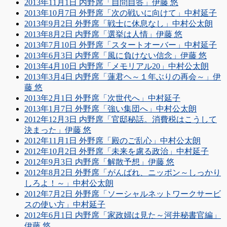
2013年11月1日 内野席「自問自答」伊藤 悠
2013年10月7日 外野席「次の戦いに向けて」中村延子
2013年9月2日 外野席「戦士に休息なし」中村公太朗
2013年8月2日 内野席「選挙は人情」伊藤 悠
2013年7月10日 外野席「スタートオーバー」中村延子
2013年6月3日 内野席「風に負けない信念」伊藤 悠
2013年4月10日 内野席「メモリアル20」中村公太朗
2013年3月4日 内野席「蓮君ヘ～１年ぶりの再会～」伊
藤 悠
2013年2月1日 外野席「次世代へ」中村延子
2013年1月7日 外野席「強い集団へ」中村公太朗
2012年12月3日 内野席「官邸秘話。消費税はこうして
決まった」伊藤 悠
2012年11月1日 外野席「殿のご乱心」中村公太朗
2012年10月2日 外野席「未来を慮る政治」中村延子
2012年9月3日 内野席「解散予想」伊藤 悠
2012年8月2日 外野席「がんばれ、ニッポン～しっかり
しろよ！～」中村公太朗
2012年7月2日 外野席「ソーシャルネットワークサービ
スの使い方」中村延子
2012年6月1日 内野席「家政婦は見た～河井秘書官編」
伊藤 悠