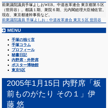
前衆議院議員手塚よしおWEB。中道改革連合 東京都第５区
（世田谷）。都議１期、衆院６期、元内閣総理大臣補佐官。
現在、東京都連幹事長など。
前衆議院議員 手塚よしお：中道改革連合 東京５区 世田谷
MENU
メ
手塚の独り言
ニ
手塚コラム
ュ
プロフィール
ー
秘書日記
を
内野席・外野席
飛
ポスター博物館
ば
東京5区
す
2005年1月15日 内野席「板
前ものがたり その１」伊
藤 悠