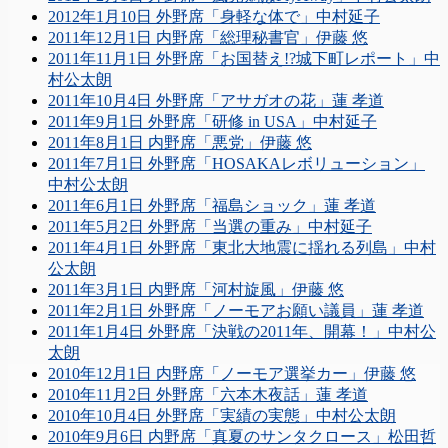
2012年1月10日 外野席「身軽な体で」中村延子
2011年12月1日 内野席「総理秘書官」伊藤 悠
2011年11月1日 外野席「お国替え!?城下町レポート」中
村公太朗
2011年10月4日 外野席「アサガオの花」蓮 孝道
2011年9月1日 外野席「研修 in USA」中村延子
2011年8月1日 内野席「悪党」伊藤 悠
2011年7月1日 外野席「HOSAKAレボリューション」
中村公太朗
2011年6月1日 外野席「福島ショック」蓮 孝道
2011年5月2日 外野席「当選の重み」中村延子
2011年4月1日 外野席「東北大地震に揺れる列島」中村
公太朗
2011年3月1日 内野席「河村旋風」伊藤 悠
2011年2月1日 外野席「ノーモアお願い議員」蓮 孝道
2011年1月4日 外野席「決戦の2011年、開幕！」中村公
太朗
2010年12月1日 内野席「ノーモア選挙カー」伊藤 悠
2010年11月2日 外野席「六本木夜話」蓮 孝道
2010年10月4日 外野席「実績の実態」中村公太朗
2010年9月6日 内野席「真夏のサンタクロース」松田哲