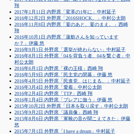
翔
2017年1月11日 内野席「変革の1年に」中村延子
2016年12月2日 外野席「2016SHOCK。」中村公太朗
2016年11月8日 内野席「宴のあと、宴のまえ。」西崎
翔
2016年10月1日 内野席「蓮舫さんを知っています
か？」伊藤 悠
2016年9月1日 外野席「選挙が終わらない」中村延子
2016年8月1日 外野席「04を背負う者、04を繋ぐ者」中
村公太朗
2016年6月1日 内野席「裸の王様」西崎 翔
2016年5月9日 内野席「民主党の閉幕」伊藤 悠
2016年4月5日 外野席「民進党、はじまる。」中村延子
2016年3月4日 外野席「愛着」中村公太朗
2016年2月4日 内野席「TTP」西崎 翔
2016年1月4日 内野席「ブレアに倣う」伊藤 悠
2015年10月2日 外野席「日本を取り戻す」中村公太朗
2015年9月2日 内野席「議員像」西崎 翔
2015年8月6日 内野席「軍靴の音が聞こえてきた」伊藤
悠
2015年7月1日 外野席「I have a dream」中村延子