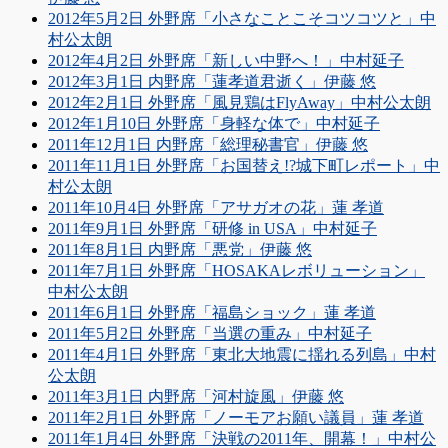
2012年5月2日 外野席「小さなことこそコツコツと」中
村公太朗
2012年4月2日 外野席「新しい中野へ！」中村延子
2012年3月1日 内野席「蓮孝道君逝く」伊藤 悠
2012年2月1日 外野席「風見鶏はFlyAway」中村公太朗
2012年1月10日 外野席「身軽な体で」中村延子
2011年12月1日 内野席「総理秘書官」伊藤 悠
2011年11月1日 外野席「お国替え!?城下町レポート」中
村公太朗
2011年10月4日 外野席「アサガオの花」蓮 孝道
2011年9月1日 外野席「研修 in USA」中村延子
2011年8月1日 内野席「悪党」伊藤 悠
2011年7月1日 外野席「HOSAKAレボリューション」
中村公太朗
2011年6月1日 外野席「福島ショック」蓮 孝道
2011年5月2日 外野席「当選の重み」中村延子
2011年4月1日 外野席「東北大地震に揺れる列島」中村
公太朗
2011年3月1日 内野席「河村旋風」伊藤 悠
2011年2月1日 外野席「ノーモアお願い議員」蓮 孝道
2011年1月4日 外野席「決戦の2011年、開幕！」中村公