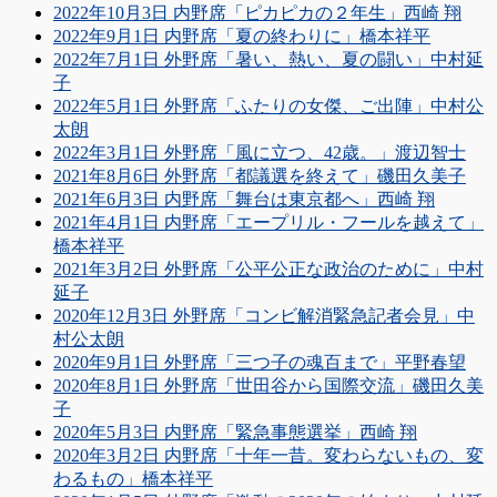
2022年10月3日 内野席「ピカピカの２年生」西崎 翔
2022年9月1日 内野席「夏の終わりに」橋本祥平
2022年7月1日 外野席「暑い、熱い、夏の闘い」中村延
子
2022年5月1日 外野席「ふたりの女傑、ご出陣」中村公
太朗
2022年3月1日 外野席「風に立つ、42歳。」渡辺智士
2021年8月6日 外野席「都議選を終えて」磯田久美子
2021年6月3日 内野席「舞台は東京都へ」西崎 翔
2021年4月1日 内野席「エープリル・フールを越えて」
橋本祥平
2021年3月2日 外野席「公平公正な政治のために」中村
延子
2020年12月3日 外野席「コンビ解消緊急記者会見」中
村公太朗
2020年9月1日 外野席「三つ子の魂百まで」平野春望
2020年8月1日 外野席「世田谷から国際交流」磯田久美
子
2020年5月3日 内野席「緊急事態選挙」西崎 翔
2020年3月2日 内野席「十年一昔。変わらないもの、変
わるもの」橋本祥平