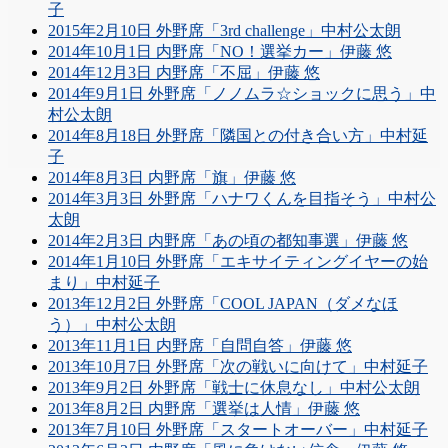
子
2015年2月10日 外野席「3rd challenge」中村公太朗
2014年10月1日 内野席「NO！選挙カー」伊藤 悠
2014年12月3日 内野席「不屈」伊藤 悠
2014年9月1日 外野席「ノノムラ☆ショックに思う」中
村公太朗
2014年8月18日 外野席「隣国との付き合い方」中村延
子
2014年8月3日 内野席「旗」伊藤 悠
2014年3月3日 外野席「ハナワくんを目指そう」中村公
太朗
2014年2月3日 内野席「あの頃の都知事選」伊藤 悠
2014年1月10日 外野席「エキサイティングイヤーの始
まり」中村延子
2013年12月2日 外野席「COOL JAPAN（ダメなほ
う）」中村公太朗
2013年11月1日 内野席「自問自答」伊藤 悠
2013年10月7日 外野席「次の戦いに向けて」中村延子
2013年9月2日 外野席「戦士に休息なし」中村公太朗
2013年8月2日 内野席「選挙は人情」伊藤 悠
2013年7月10日 外野席「スタートオーバー」中村延子