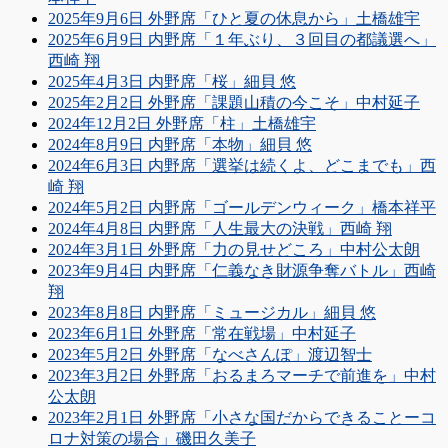
2025年9月6日 外野席「ひと夏の休息から」土橋雄宇
2025年6月9日 内野席「１年ぶり、３回目の都議選へ」
西崎 翔
2025年4月3日 内野席「桜」細貝 悠
2025年2月2日 外野席「課題山積の今こそ」中村延子
2024年12月2日 外野席「柱」土橋雄宇
2024年8月9日 内野席「本物」細貝 悠
2024年6月3日 内野席「選挙は続くよ、どこまでも」西
崎 翔
2024年5月2日 内野席「ゴールデンウィーク」橋本祥平
2024年4月8日 内野席「人生最大の決戦」西崎 翔
2024年3月1日 外野席「力の見せどころ」中村公太朗
2023年9月4日 内野席「仁義なき財源争奪バトル」西崎
翔
2023年8月8日 内野席「ミュージカル」細貝 悠
2023年6月1日 外野席「常在戦場」中村延子
2023年5月2日 外野席「なべさんぽ」渡辺智士
2023年3月2日 外野席「おるまろマーチで前進を」中村
公太朗
2023年2月1日 外野席「小さな国だからできることーコ
ロナ対策の場合」磯田久美子