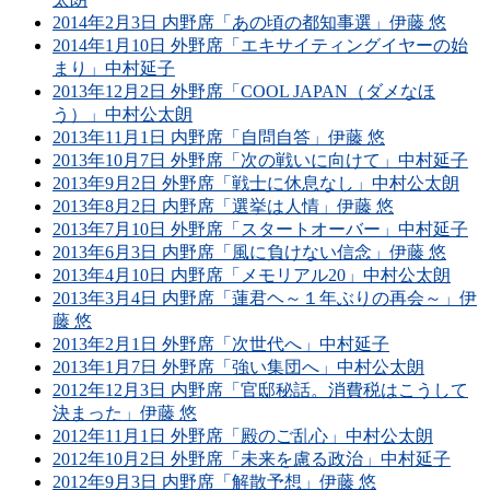
2014年2月3日 内野席「あの頃の都知事選」伊藤 悠
2014年1月10日 外野席「エキサイティングイヤーの始
まり」中村延子
2013年12月2日 外野席「COOL JAPAN（ダメなほ
う）」中村公太朗
2013年11月1日 内野席「自問自答」伊藤 悠
2013年10月7日 外野席「次の戦いに向けて」中村延子
2013年9月2日 外野席「戦士に休息なし」中村公太朗
2013年8月2日 内野席「選挙は人情」伊藤 悠
2013年7月10日 外野席「スタートオーバー」中村延子
2013年6月3日 内野席「風に負けない信念」伊藤 悠
2013年4月10日 内野席「メモリアル20」中村公太朗
2013年3月4日 内野席「蓮君ヘ～１年ぶりの再会～」伊
藤 悠
2013年2月1日 外野席「次世代へ」中村延子
2013年1月7日 外野席「強い集団へ」中村公太朗
2012年12月3日 内野席「官邸秘話。消費税はこうして
決まった」伊藤 悠
2012年11月1日 外野席「殿のご乱心」中村公太朗
2012年10月2日 外野席「未来を慮る政治」中村延子
2012年9月3日 内野席「解散予想」伊藤 悠