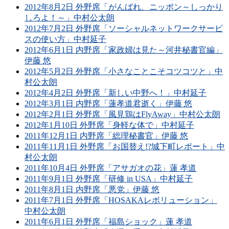
2012年8月2日 外野席「がんばれ、ニッポン～しっかり
しろよ！～」中村公太朗
2012年7月2日 外野席「ソーシャルネットワークサービ
スの使い方」中村延子
2012年6月1日 内野席「家政婦は見た～河井秘書官編」
伊藤 悠
2012年5月2日 外野席「小さなことこそコツコツと」中
村公太朗
2012年4月2日 外野席「新しい中野へ！」中村延子
2012年3月1日 内野席「蓮孝道君逝く」伊藤 悠
2012年2月1日 外野席「風見鶏はFlyAway」中村公太朗
2012年1月10日 外野席「身軽な体で」中村延子
2011年12月1日 内野席「総理秘書官」伊藤 悠
2011年11月1日 外野席「お国替え!?城下町レポート」中
村公太朗
2011年10月4日 外野席「アサガオの花」蓮 孝道
2011年9月1日 外野席「研修 in USA」中村延子
2011年8月1日 内野席「悪党」伊藤 悠
2011年7月1日 外野席「HOSAKAレボリューション」
中村公太朗
2011年6月1日 外野席「福島ショック」蓮 孝道