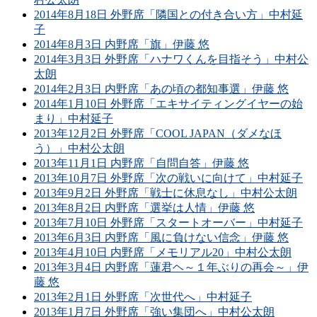
2014年8月18日 外野席「隣国との付き合い方」中村延
子
2014年8月3日 内野席「旗」伊藤 悠
2014年3月3日 外野席「ハナワくんを目指そう」中村公
太朗
2014年2月3日 内野席「あの頃の都知事選」伊藤 悠
2014年1月10日 外野席「エキサイティングイヤーの始
まり」中村延子
2013年12月2日 外野席「COOL JAPAN（ダメなほ
う）」中村公太朗
2013年11月1日 内野席「自問自答」伊藤 悠
2013年10月7日 外野席「次の戦いに向けて」中村延子
2013年9月2日 外野席「戦士に休息なし」中村公太朗
2013年8月2日 内野席「選挙は人情」伊藤 悠
2013年7月10日 外野席「スタートオーバー」中村延子
2013年6月3日 内野席「風に負けない信念」伊藤 悠
2013年4月10日 内野席「メモリアル20」中村公太朗
2013年3月4日 内野席「蓮君ヘ～１年ぶりの再会～」伊
藤 悠
2013年2月1日 外野席「次世代へ」中村延子
2013年1月7日 外野席「強い集団へ」中村公太朗