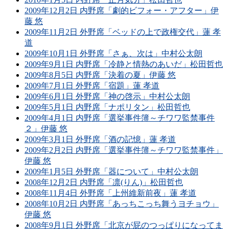
2009年12月2日 内野席「劇的ビフォー・アフター」伊
藤 悠
2009年11月2日 外野席「ベッドの上で政権交代」蓮 孝
道
2009年10月1日 外野席「さぁ、次は」中村公太朗
2009年9月1日 内野席「冷静と情熱のあいだ」松田哲也
2009年8月5日 内野席「決着の夏」伊藤 悠
2009年7月1日 外野席「宿題」蓮 孝道
2009年6月1日 外野席「神の啓示」中村公太朗
2009年5月1日 内野席「ナポリタン」松田哲也
2009年4月1日 内野席「選挙事件簿～チワワ監禁事件
２」伊藤 悠
2009年3月1日 外野席「酒の記憶」蓮 孝道
2009年2月2日 内野席「選挙事件簿～チワワ監禁事件」
伊藤 悠
2009年1月5日 外野席「器について」中村公太朗
2008年12月2日 内野席「凛(りん)」松田哲也
2008年11月4日 外野席「上州維新前夜」蓮 孝道
2008年10月2日 内野席「あっちこっち舞うヨチョウ」
伊藤 悠
2008年9月1日 外野席「北京が屁のつっぱりになってま