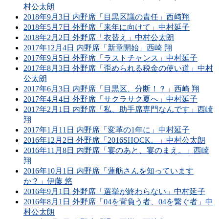
村公太朗
2018年9月3日 内野席「目黒区議の責任」西﨑翔
2018年5月7日 外野席「来年に向けて」中村延子
2018年2月2日 外野席「衣替え」中村公太朗
2017年12月4日 内野席「新章開始」西崎 翔
2017年9月5日 外野席「ラストチャンス」中村延子
2017年8月3日 外野席「歪められる税金の使い道」中村
公太朗
2017年6月3日 内野席「目黒区、分断！？」西崎 翔
2017年4月4日 外野席「サクラサク夏へ」中村延子
2017年2月1日 内野席「私、助手席専門なんです」西崎
翔
2017年1月11日 内野席「変革の1年に」中村延子
2016年12月2日 外野席「2016SHOCK。」中村公太朗
2016年11月8日 内野席「宴のあと、宴のまえ。」西崎
翔
2016年10月1日 内野席「蓮舫さんを知っています
か？」伊藤 悠
2016年9月1日 外野席「選挙が終わらない」中村延子
2016年8月1日 外野席「04を背負う者、04を繋ぐ者」中
村公太朗