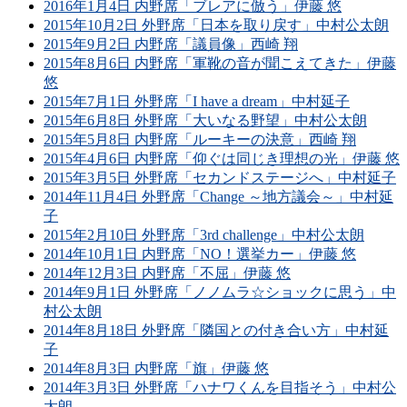
2016年1月4日 内野席「ブレアに倣う」伊藤 悠
2015年10月2日 外野席「日本を取り戻す」中村公太朗
2015年9月2日 内野席「議員像」西崎 翔
2015年8月6日 内野席「軍靴の音が聞こえてきた」伊藤
悠
2015年7月1日 外野席「I have a dream」中村延子
2015年6月8日 外野席「大いなる野望」中村公太朗
2015年5月8日 内野席「ルーキーの決意」西崎 翔
2015年4月6日 内野席「仰ぐは同じき理想の光」伊藤 悠
2015年3月5日 外野席「セカンドステージへ」中村延子
2014年11月4日 外野席「Change ～地方議会～」中村延
子
2015年2月10日 外野席「3rd challenge」中村公太朗
2014年10月1日 内野席「NO！選挙カー」伊藤 悠
2014年12月3日 内野席「不屈」伊藤 悠
2014年9月1日 外野席「ノノムラ☆ショックに思う」中
村公太朗
2014年8月18日 外野席「隣国との付き合い方」中村延
子
2014年8月3日 内野席「旗」伊藤 悠
2014年3月3日 外野席「ハナワくんを目指そう」中村公
太朗