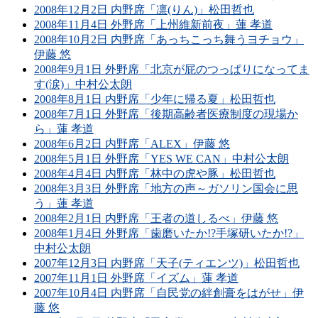
2008年12月2日 内野席「凛(りん)」松田哲也
2008年11月4日 外野席「上州維新前夜」蓮 孝道
2008年10月2日 内野席「あっちこっち舞うヨチョウ」
伊藤 悠
2008年9月1日 外野席「北京が屁のつっぱりになってま
す(涙)」中村公太朗
2008年8月1日 内野席「少年に帰る夏」松田哲也
2008年7月1日 外野席「後期高齢者医療制度の現場か
ら」蓮 孝道
2008年6月2日 内野席「ALEX」伊藤 悠
2008年5月1日 外野席「YES WE CAN」中村公太朗
2008年4月4日 内野席「林中の虎や豚」松田哲也
2008年3月3日 外野席「地方の声～ガソリン国会に思
う」蓮 孝道
2008年2月1日 内野席「王者の道しるべ」伊藤 悠
2008年1月4日 外野席「歯磨いたか!?手塚研いたか!?」
中村公太朗
2007年12月3日 内野席「天子(ティエンツ)」松田哲也
2007年11月1日 外野席「イズム」蓮 孝道
2007年10月4日 内野席「自民党の絆創膏をはがせ」伊
藤 悠