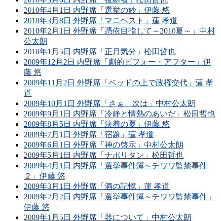
2010年4月1日 内野席「選挙の妙」伊藤 悠
2010年3月8日 外野席「マニヘスト」蓮 孝道
2010年2月1日 外野席「憑依目指して～2010夏～」中村
公太朗
2010年1月5日 内野席「正月気分」松田哲也
2009年12月2日 内野席「劇的ビフォー・アフター」伊
藤 悠
2009年11月2日 外野席「ベッドの上で政権交代」蓮 孝
道
2009年10月1日 外野席「さぁ、次は」中村公太朗
2009年9月1日 内野席「冷静と情熱のあいだ」松田哲也
2009年8月5日 内野席「決着の夏」伊藤 悠
2009年7月1日 外野席「宿題」蓮 孝道
2009年6月1日 外野席「神の啓示」中村公太朗
2009年5月1日 内野席「ナポリタン」松田哲也
2009年4月1日 内野席「選挙事件簿～チワワ監禁事件
２」伊藤 悠
2009年3月1日 外野席「酒の記憶」蓮 孝道
2009年2月2日 内野席「選挙事件簿～チワワ監禁事件」
伊藤 悠
2009年1月5日 外野席「器について」中村公太朗