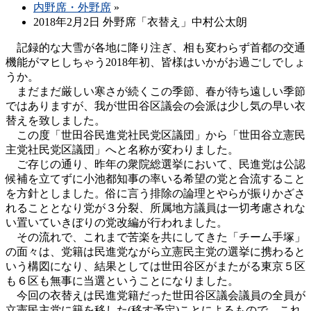
内野席・外野席
»
2018年2月2日 外野席「衣替え」中村公太朗
記録的な大雪が各地に降り注ぎ、相も変わらず首都の交通
機能がマヒしちゃう2018年初、皆様はいかがお過ごしでしょ
うか。
まだまだ厳しい寒さが続くこの季節、春が待ち遠しい季節
ではありますが、我が世田谷区議会の会派は少し気の早い衣
替えを致しました。
この度「世田谷民進党社民党区議団」から「世田谷立憲民
主党社民党区議団」へと名称が変わりました。
ご存じの通り、昨年の衆院総選挙において、民進党は公認
候補を立てずに小池都知事の率いる希望の党と合流すること
を方針としました。俗に言う排除の論理とやらが振りかざさ
れることとなり党が３分裂、所属地方議員は一切考慮されな
い置いていきぼりの党改編が行われました。
その流れで、これまで苦楽を共にしてきた「チーム手塚」
の面々は、党籍は民進党ながら立憲民主党の選挙に携わると
いう構図になり、結果としては世田谷区がまたがる東京５区
も６区も無事に当選ということになりました。
今回の衣替えは民進党籍だった世田谷区議会議員の全員が
立憲民主党に籍を移した(移す予定)ことによるもので、これ