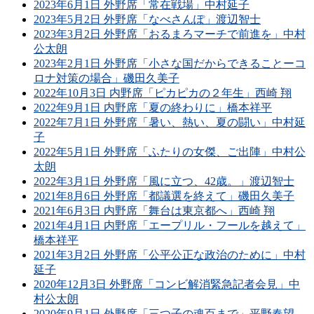
2023年6月1日 外野席「常在戦場」中村延子
2023年5月2日 外野席「なべさんぽ」渡辺智士
2023年3月2日 外野席「おるまろマーチで前進を」中村
公太朗
2023年2月1日 外野席「小さな国だからできることーコ
ロナ対策の場合」磯田久美子
2022年10月3日 内野席「ピカピカの２年生」西崎 翔
2022年9月1日 内野席「夏の終わりに」橋本祥平
2022年7月1日 外野席「暑い、熱い、夏の闘い」中村延
子
2022年5月1日 外野席「ふたりの女傑、ご出陣」中村公
太朗
2022年3月1日 外野席「風に立つ、42歳。」渡辺智士
2021年8月6日 外野席「都議選を終えて」磯田久美子
2021年6月3日 内野席「舞台は東京都へ」西崎 翔
2021年4月1日 内野席「エープリル・フールを越えて」
橋本祥平
2021年3月2日 外野席「公平公正な政治のために」中村
延子
2020年12月3日 外野席「コンビ解消緊急記者会見」中
村公太朗
2020年9月1日 外野席「三つ子の魂百まで」平野春望