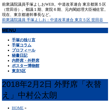
前衆議院議員手塚よしおWEB。中道改革連合 東京都第５区
（世田谷）。都議１期、衆院６期、元内閣総理大臣補佐官。
現在、東京都連幹事長など。
前衆議院議員 手塚よしお：中道改革連合 東京５区 世田谷
MENU
メ
手塚の独り言
ニ
手塚コラム
ュ
プロフィール
ー
秘書日記
を
内野席・外野席
飛
ポスター博物館
ば
東京5区
す
2018年2月2日 外野席「衣替
え」中村公太朗
HOME
»