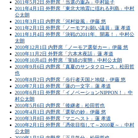
2011年5月2日 外野席「当選の重み」中村延子
2011年4月1日 外野席「東北大地震に揺れる列島」中村
公太朗
2011年3月1日 内野席「河村旋風」伊藤 悠
2011年2月1日 外野席「ノーモアお願い議員」蓮 孝道
2011年1月4日 外野席「決戦の2011年、開幕！」中村公
太朗
2010年12月1日 内野席「ノーモア選挙カー」伊藤 悠
2010年11月2日 外野席「六本木夜話」蓮 孝道
2010年10月4日 外野席「実績の実態」中村公太朗
2010年9月6日 内野席「真夏のサンタクロース」松田哲
也
2010年8月2日 内野席「歩行者天国と地獄」伊藤 悠
2010年7月1日 外野席「蓮の一文字」蓮 孝道
2010年6月1日 外野席「イノベーションNIPPON！」中
村公太朗
2010年5月6日 内野席「後継者」松田哲也
2010年4月1日 内野席「選挙の妙」伊藤 悠
2010年3月8日 外野席「マニヘスト」蓮 孝道
2010年2月1日 外野席「憑依目指して～2010夏～」中村
公太朗
2010年1月5日 内野席「正月気分」松田哲也