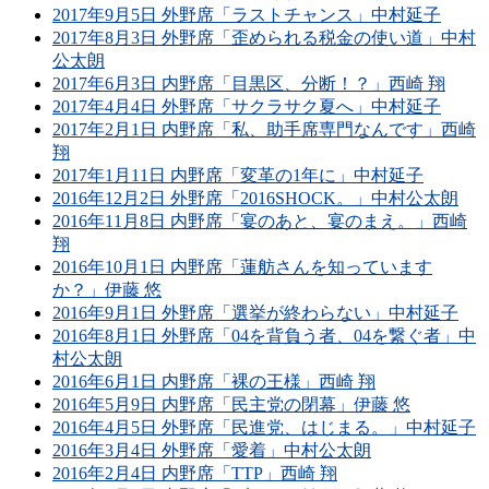
2017年9月5日 外野席「ラストチャンス」中村延子
2017年8月3日 外野席「歪められる税金の使い道」中村
公太朗
2017年6月3日 内野席「目黒区、分断！？」西崎 翔
2017年4月4日 外野席「サクラサク夏へ」中村延子
2017年2月1日 内野席「私、助手席専門なんです」西崎
翔
2017年1月11日 内野席「変革の1年に」中村延子
2016年12月2日 外野席「2016SHOCK。」中村公太朗
2016年11月8日 内野席「宴のあと、宴のまえ。」西崎
翔
2016年10月1日 内野席「蓮舫さんを知っています
か？」伊藤 悠
2016年9月1日 外野席「選挙が終わらない」中村延子
2016年8月1日 外野席「04を背負う者、04を繋ぐ者」中
村公太朗
2016年6月1日 内野席「裸の王様」西崎 翔
2016年5月9日 内野席「民主党の閉幕」伊藤 悠
2016年4月5日 外野席「民進党、はじまる。」中村延子
2016年3月4日 外野席「愛着」中村公太朗
2016年2月4日 内野席「TTP」西崎 翔