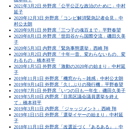
2021年3月2日 外野席「公平公正な政治のために」中村
延子
2020年12月3日 外野席「コンビ解消緊急記者会見」中
村公太朗
2020年9月1日 外野席「三つ子の魂百まで」平野春望
2020年8月1日 外野席「世田谷から国際交流」磯田久美
子
2020年5月3日 内野席「緊急事態選挙」西崎 翔
2020年3月2日 内野席「十年一昔。変わらないもの、変
わるもの」橋本祥平
2020年1月5日 外野席「激動の2020年の始まり」中村延
子
2019年11月1日 外野席「機窓から～雑感」中村公太朗
2019年9月14日 外野席「久しぶりの飛行機」平野春望
2019年7月1日 外野席「いつの日も一年生」磯田久美子
2019年5月10日 内野席「目黒区議会議員選挙を終え
て」橋本祥平
2019年3月11日 内野席 「ジャッジメント」西崎 翔
2019年1日15日 外野席「選挙イヤーの始まり」中村延
子
2018年11月1日 外野席「改選近づく『あるある』」中