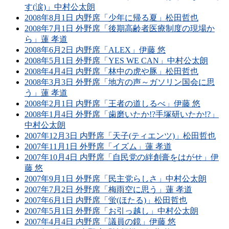
す(涙)」中村公太朗
2008年8月1日 内野席「少年に帰る夏」松田哲也
2008年7月1日 外野席「後期高齢者医療制度の現場か
ら」蓮 孝道
2008年6月2日 内野席「ALEX」伊藤 悠
2008年5月1日 外野席「YES WE CAN」中村公太朗
2008年4月4日 内野席「林中の虎や豚」松田哲也
2008年3月3日 外野席「地方の声～ガソリン国会に思
う」蓮 孝道
2008年2月1日 内野席「王者の道しるべ」伊藤 悠
2008年1月4日 外野席「歯磨いたか!?手塚研いたか!?」
中村公太朗
2007年12月3日 内野席「天子(ティエンツ)」松田哲也
2007年11月1日 外野席「イズム」蓮 孝道
2007年10月4日 内野席「自民党の絆創膏をはがせ」伊
藤 悠
2007年9月1日 外野席「民主党らしさ」中村公太朗
2007年7月2日 外野席「梅雨空に思う」蓮 孝道
2007年6月1日 内野席「蛍(ほたる)」松田哲也
2007年5月1日 外野席「お引っ越し」中村公太朗
2007年4月4日 内野席「議員の鏡」伊藤 悠