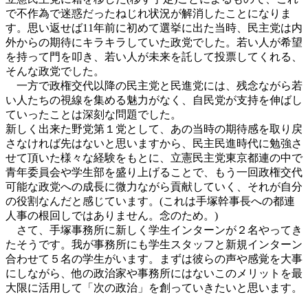
で不作為で迷惑だったねじれ状況が解消したことになりま
す。思い返せば11年前に初めて選挙に出た当時、民主党は内
外からの期待にキラキラしていた政党でした。若い人が希望
を持って門を叩き、若い人が未来を託して投票してくれる、
そんな政党でした。
一方で政権交代以降の民主党と民進党には、残念ながら若
い人たちの視線を集める魅力がなく、自民党が支持を伸ばし
ていったことは深刻な問題でした。
新しく出来た野党第１党として、あの当時の期待感を取り戻
さなければ先はないと思いますから、民主民進時代に勉強さ
せて頂いた様々な経験をもとに、立憲民主党東京都連の中で
青年委員会や学生部を盛り上げることで、もう一回政権交代
可能な政党への成長に微力ながら貢献していく、それが自分
の役割なんだと感じています。(これは手塚幹事長への都連
人事の根回しではありません。念のため。)
さて、手塚事務所に新しく学生インターンが２名やってき
たそうです。我が事務所にも学生スタッフと新規インターン
合わせて５名の学生がいます。まずは彼らの声や感覚を大事
にしながら、他の政治家や事務所にはないこのメリットを最
大限に活用して「次の政治」を創っていきたいと思います。