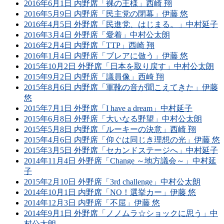
2016年6月1日 内野席「裸の王様」西崎 翔
2016年5月9日 内野席「民主党の閉幕」伊藤 悠
2016年4月5日 外野席「民進党、はじまる。」中村延子
2016年3月4日 外野席「愛着」中村公太朗
2016年2月4日 内野席「TTP」西崎 翔
2016年1月4日 内野席「ブレアに倣う」伊藤 悠
2015年10月2日 外野席「日本を取り戻す」中村公太朗
2015年9月2日 内野席「議員像」西崎 翔
2015年8月6日 内野席「軍靴の音が聞こえてきた」伊藤
悠
2015年7月1日 外野席「I have a dream」中村延子
2015年6月8日 外野席「大いなる野望」中村公太朗
2015年5月8日 内野席「ルーキーの決意」西崎 翔
2015年4月6日 内野席「仰ぐは同じき理想の光」伊藤 悠
2015年3月5日 外野席「セカンドステージへ」中村延子
2014年11月4日 外野席「Change ～地方議会～」中村延
子
2015年2月10日 外野席「3rd challenge」中村公太朗
2014年10月1日 内野席「NO！選挙カー」伊藤 悠
2014年12月3日 内野席「不屈」伊藤 悠
2014年9月1日 外野席「ノノムラ☆ショックに思う」中
村公太朗