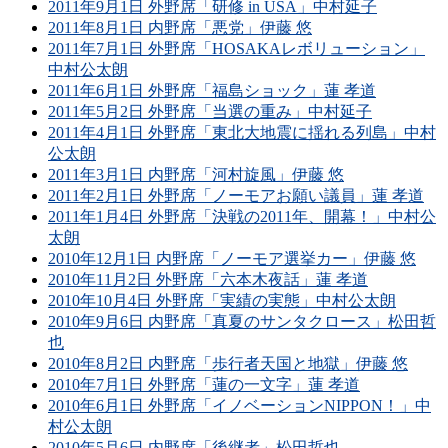
2011年9月1日 外野席「研修 in USA」中村延子
2011年8月1日 内野席「悪党」伊藤 悠
2011年7月1日 外野席「HOSAKAレボリューション」
中村公太朗
2011年6月1日 外野席「福島ショック」蓮 孝道
2011年5月2日 外野席「当選の重み」中村延子
2011年4月1日 外野席「東北大地震に揺れる列島」中村
公太朗
2011年3月1日 内野席「河村旋風」伊藤 悠
2011年2月1日 外野席「ノーモアお願い議員」蓮 孝道
2011年1月4日 外野席「決戦の2011年、開幕！」中村公
太朗
2010年12月1日 内野席「ノーモア選挙カー」伊藤 悠
2010年11月2日 外野席「六本木夜話」蓮 孝道
2010年10月4日 外野席「実績の実態」中村公太朗
2010年9月6日 内野席「真夏のサンタクロース」松田哲
也
2010年8月2日 内野席「歩行者天国と地獄」伊藤 悠
2010年7月1日 外野席「蓮の一文字」蓮 孝道
2010年6月1日 外野席「イノベーションNIPPON！」中
村公太朗
2010年5月6日 内野席「後継者」松田哲也