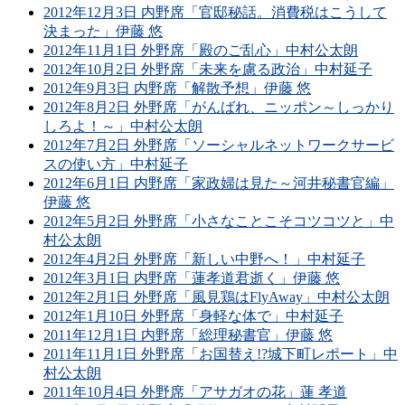
2012年12月3日 内野席「官邸秘話。消費税はこうして
決まった」伊藤 悠
2012年11月1日 外野席「殿のご乱心」中村公太朗
2012年10月2日 外野席「未来を慮る政治」中村延子
2012年9月3日 内野席「解散予想」伊藤 悠
2012年8月2日 外野席「がんばれ、ニッポン～しっかり
しろよ！～」中村公太朗
2012年7月2日 外野席「ソーシャルネットワークサービ
スの使い方」中村延子
2012年6月1日 内野席「家政婦は見た～河井秘書官編」
伊藤 悠
2012年5月2日 外野席「小さなことこそコツコツと」中
村公太朗
2012年4月2日 外野席「新しい中野へ！」中村延子
2012年3月1日 内野席「蓮孝道君逝く」伊藤 悠
2012年2月1日 外野席「風見鶏はFlyAway」中村公太朗
2012年1月10日 外野席「身軽な体で」中村延子
2011年12月1日 内野席「総理秘書官」伊藤 悠
2011年11月1日 外野席「お国替え!?城下町レポート」中
村公太朗
2011年10月4日 外野席「アサガオの花」蓮 孝道