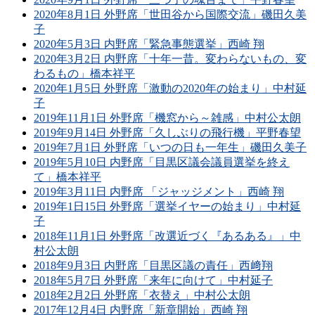
2020年8月1日 外野席「世田谷から国際交流」磯田久美
子
2020年5月3日 内野席「緊急事態選挙」西崎 翔
2020年3月2日 内野席「十年一昔。変わらないもの、変
わるもの」橋本祥平
2020年1月5日 外野席「激動の2020年の始まり」中村延
子
2019年11月1日 外野席「機窓から～雑感」中村公太朗
2019年9月14日 外野席「久しぶりの飛行機」平野春望
2019年7月1日 外野席「いつの日も一年生」磯田久美子
2019年5月10日 内野席「目黒区議会議員選挙を終え
て」橋本祥平
2019年3月11日 内野席 「ジャッジメント」西崎 翔
2019年1日15日 外野席「選挙イヤーの始まり」中村延
子
2018年11月1日 外野席「改選近づく『あるある』」中
村公太朗
2018年9月3日 内野席「目黒区議の責任」西﨑翔
2018年5月7日 外野席「来年に向けて」中村延子
2018年2月2日 外野席「衣替え」中村公太朗
2017年12月4日 内野席「新章開始」西崎 翔