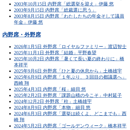
2003年10月15日 内野席「総選挙を迎え」伊藤 悠
2003年9月15日 内野席「総裁選に思う」
2003年8月15日 内野席「わたしたちの年金そして議員
年金」伊藤 悠
内野席・外野席
2026年1月5日 外野席「ロイヤルファミリー」渡辺智士
2025年11月1日 外野席「結婚」平野春望
2025年10月2日 内野席「暑くて長い夏の終わりに」橋
本祥平
2025年9月6日 外野席「ひと夏の休息から」土橋雄宇
2025年6月9日 内野席「１年ぶり、３回目の都議選へ」
西崎 翔
2025年4月3日 内野席「桜」細貝 悠
2025年2月2日 外野席「課題山積の今こそ」中村延子
2024年12月2日 外野席「柱」土橋雄宇
2024年8月9日 内野席「本物」細貝 悠
2024年6月3日 内野席「選挙は続くよ、どこまでも」西
崎 翔
2024年5月2日 内野席「ゴールデンウィーク」橋本祥平