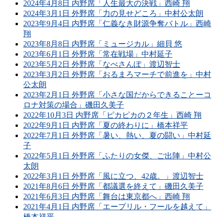
2024年4月8日 内野席「人生最大の決戦」西崎 翔
2024年3月1日 外野席「力の見せどころ」中村公太朗
2023年9月4日 内野席「仁義なき財源争奪バトル」西崎
翔
2023年8月8日 内野席「ミュージカル」細貝 悠
2023年6月1日 外野席「常在戦場」中村延子
2023年5月2日 外野席「なべさんぽ」渡辺智士
2023年3月2日 外野席「おるまろマーチで前進を」中村
公太朗
2023年2月1日 外野席「小さな国だからできることーコ
ロナ対策の場合」磯田久美子
2022年10月3日 内野席「ピカピカの２年生」西崎 翔
2022年9月1日 内野席「夏の終わりに」橋本祥平
2022年7月1日 外野席「暑い、熱い、夏の闘い」中村延
子
2022年5月1日 外野席「ふたりの女傑、ご出陣」中村公
太朗
2022年3月1日 外野席「風に立つ、42歳。」渡辺智士
2021年8月6日 外野席「都議選を終えて」磯田久美子
2021年6月3日 内野席「舞台は東京都へ」西崎 翔
2021年4月1日 内野席「エープリル・フールを越えて」
橋本祥平