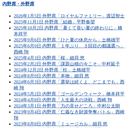
内野席・外野席
2026年1月5日 外野席「ロイヤルファミリー」渡辺智士
2025年11月1日 外野席「結婚」平野春望
2025年10月2日 内野席「暑くて長い夏の終わりに」橋
本祥平
2025年9月6日 外野席「ひと夏の休息から」土橋雄宇
2025年6月9日 内野席「１年ぶり、３回目の都議選へ」
西崎 翔
2025年4月3日 内野席「桜」細貝 悠
2025年2月2日 外野席「課題山積の今こそ」中村延子
2024年12月2日 外野席「柱」土橋雄宇
2024年8月9日 内野席「本物」細貝 悠
2024年6月3日 内野席「選挙は続くよ、どこまでも」西
崎 翔
2024年5月2日 内野席「ゴールデンウィーク」橋本祥平
2024年4月8日 内野席「人生最大の決戦」西崎 翔
2024年3月1日 外野席「力の見せどころ」中村公太朗
2023年9月4日 内野席「仁義なき財源争奪バトル」西崎
翔
2023年8月8日 内野席「ミュージカル」細貝 悠