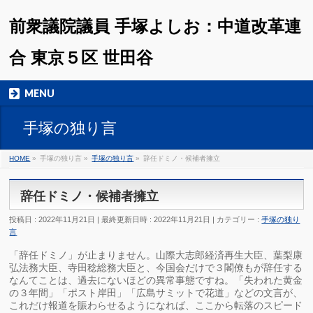
前衆議院議員 手塚よしお：中道改革連
合 東京５区 世田谷
MENU
手塚の独り言
HOME
»
手塚の独り言
»
手塚の独り言
»
辞任ドミノ・候補者擁立
辞任ドミノ・候補者擁立
投稿日 : 2022年11月21日
最終更新日時 : 2022年11月21日
カテゴリー :
手塚の独り
言
「辞任ドミノ」が止まりません。山際大志郎経済再生大臣、葉梨康
弘法務大臣、寺田稔総務大臣と、今国会だけで３閣僚もが辞任する
なんてことは、過去にないほどの異常事態ですね。「失われた黄金
の３年間」「ポスト岸田」「広島サミットで花道」などの文言が、
これだけ報道を賑わらせるようになれば、ここから転落のスピード