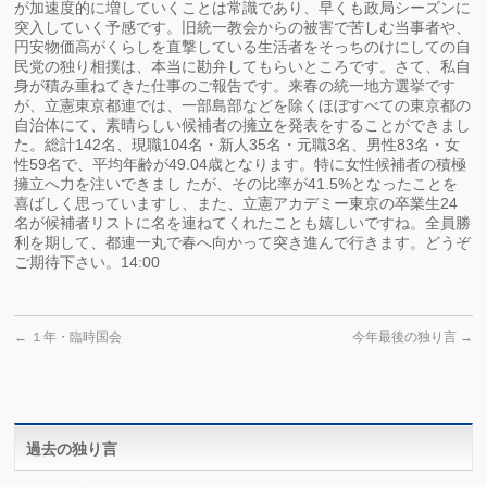
が加速度的に増していくことは常識であり、早くも政局シーズンに
突入していく予感です。旧統一教会からの被害で苦しむ当事者や、
円安物価高がくらしを直撃している生活者をそっちのけにしての自
民党の独り相撲は、本当に勘弁してもらいところです。さて、私自
身が積み重ねてきた仕事のご報告です。来春の統一地方選挙です
が、立憲東京都連では、一部島部などを除くほぼすべての東京都の
自治体にて、素晴らしい候補者の擁立を発表をすることができまし
た。総計142名、現職104名・新人35名・元職3名、男性83名・女
性59名で、平均年齢が49.04歳となります。特に女性候補者の積極
擁立へ力を注いできまし たが、その比率が41.5%となったことを
喜ばしく思っていますし、また、立憲アカデミー東京の卒業生24
名が候補者リストに名を連ねてくれたことも嬉しいですね。全員勝
利を期して、都連一丸で春へ向かって突き進んで行きます。どうぞ
ご期待下さい。14:00
←
１年・臨時国会
今年最後の独り言
→
過去の独り言