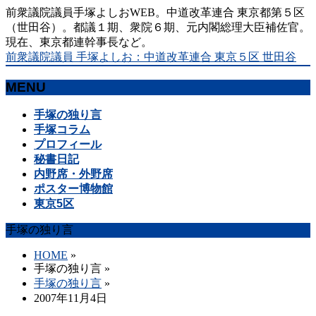
前衆議院議員手塚よしおWEB。中道改革連合 東京都第５区
（世田谷）。都議１期、衆院６期、元内閣総理大臣補佐官。
現在、東京都連幹事長など。
前衆議院議員 手塚よしお：中道改革連合 東京５区 世田谷
MENU
メ
手塚の独り言
ニ
手塚コラム
ュ
プロフィール
ー
秘書日記
を
内野席・外野席
飛
ポスター博物館
ば
東京5区
す
手塚の独り言
HOME
»
手塚の独り言
»
手塚の独り言
»
2007年11月4日