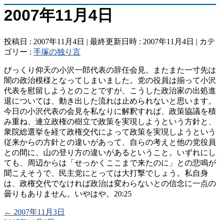
2007年11月4日
投稿日 : 2007年11月4日
最終更新日時 : 2007年11月4日
カテ
ゴリー :
手塚の独り言
びっくり仰天の小沢一郎代表の辞任会見。またまた一寸先は
闇の政治模様となってしまいました。党の役員は揃って小沢
代表を慰留しようとのことですが、こうした政治家の出処進
退については、動き出した流れは止められないと思います。
今日の小沢代表の会見を私なりに解釈すれば、政策協議を積
み重ね、連立政権の樹立で政策を実現しようという方針と、
衆院総選挙を経て政権交代によって政策を実現しようという
従来からの方針との違いがあって、自らの考えと他の党役員
との間に、山の登り方の違いがあるということ。いずれにし
ても、周辺からは「せっかくここまで来たのに」との悲鳴が
聞こえそうで、民主党にとっては大打撃でしょう。私自身
は、政権交代でなければ政治は変わらないとの信念に一点の
曇りもありません。いやはや。20:25
←
2007年11月3日