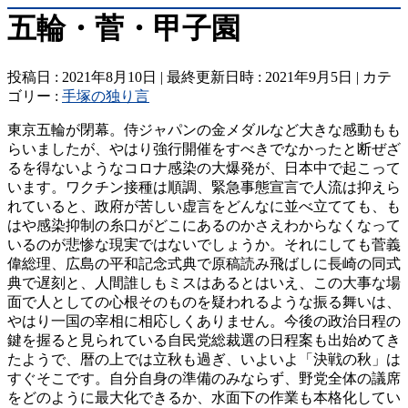
五輪・菅・甲子園
投稿日 : 2021年8月10日
最終更新日時 : 2021年9月5日
カテ
ゴリー :
手塚の独り言
東京五輪が閉幕。侍ジャパンの金メダルなど大きな感動もも
らいましたが、やはり強行開催をすべきでなかったと断ぜざ
るを得ないようなコロナ感染の大爆発が、日本中で起こって
います。ワクチン接種は順調、緊急事態宣言で人流は抑えら
れていると、政府が苦しい虚言をどんなに並べ立てても、も
はや感染抑制の糸口がどこにあるのかさえわからなくなって
いるのが悲惨な現実ではないでしょうか。それにしても菅義
偉総理、広島の平和記念式典で原稿読み飛ばしに長崎の同式
典で遅刻と、人間誰しもミスはあるとはいえ、この大事な場
面で人としての心根そのものを疑われるような振る舞いは、
やはり一国の宰相に相応しくありません。今後の政治日程の
鍵を握ると見られている自民党総裁選の日程案も出始めてき
たようで、暦の上では立秋も過ぎ、いよいよ「決戦の秋」は
すぐそこです。自分自身の準備のみならず、野党全体の議席
をどのように最大化できるか、水面下の作業も本格化してい