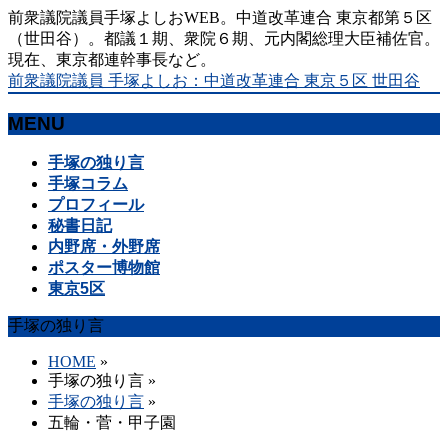
前衆議院議員手塚よしおWEB。中道改革連合 東京都第５区
（世田谷）。都議１期、衆院６期、元内閣総理大臣補佐官。
現在、東京都連幹事長など。
前衆議院議員 手塚よしお：中道改革連合 東京５区 世田谷
MENU
メ
手塚の独り言
ニ
手塚コラム
ュ
プロフィール
ー
秘書日記
を
内野席・外野席
飛
ポスター博物館
ば
東京5区
す
手塚の独り言
HOME
»
手塚の独り言
»
手塚の独り言
»
五輪・菅・甲子園