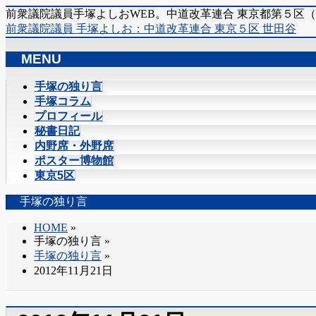
前衆議院議員手塚よしおWEB。中道改革連合 東京都第５区
前衆議院議員 手塚よしお：中道改革連合 東京５区 世田谷
MENU
メ
手塚の独り言
ニ
手塚コラム
ュ
プロフィール
ー
秘書日記
を
内野席・外野席
飛
ポスター博物館
ば
東京5区
す
手塚の独り言
HOME
»
手塚の独り言
»
手塚の独り言
»
2012年11月21日