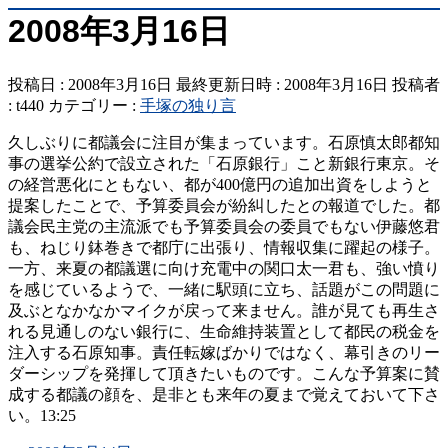
2008年3月16日
投稿日 : 2008年3月16日
最終更新日時 : 2008年3月16日
投稿者
:
t440
カテゴリー :
手塚の独り言
久しぶりに都議会に注目が集まっています。石原慎太郎都知
事の選挙公約で設立された「石原銀行」こと新銀行東京。そ
の経営悪化にともない、都が400億円の追加出資をしようと
提案したことで、予算委員会が紛糾したとの報道でした。都
議会民主党の主流派でも予算委員会の委員でもない伊藤悠君
も、ねじり鉢巻きで都庁に出張り、情報収集に躍起の様子。
一方、来夏の都議選に向け充電中の関口太一君も、強い憤り
を感じているようで、一緒に駅頭に立ち、話題がこの問題に
及ぶとなかなかマイクが戻って来ません。誰が見ても再生さ
れる見通しのない銀行に、生命維持装置として都民の税金を
注入する石原知事。責任転嫁ばかりではなく、幕引きのリー
ダーシップを発揮して頂きたいものです。こんな予算案に賛
成する都議の顔を、是非とも来年の夏まで覚えておいて下さ
い。13:25