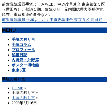
前衆議院議員手塚よしおWEB。中道改革連合 東京都第５区
（世田谷）。都議１期、衆院６期、元内閣総理大臣補佐官。
現在、東京都連幹事長など。
前衆議院議員 手塚よしお：中道改革連合 東京５区 世田谷
MENU
メ
手塚の独り言
ニ
手塚コラム
ュ
プロフィール
ー
秘書日記
を
内野席・外野席
飛
ポスター博物館
ば
東京5区
す
手塚の独り言
HOME
»
手塚の独り言
»
手塚の独り言
»
2008年3月16日