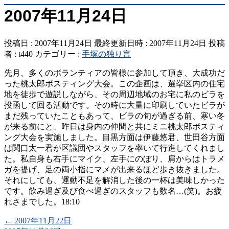
2007年11月24日
投稿日 : 2007年11月24日
最終更新日時 : 2007年11月24日
投稿
者 :
t440
カテゴリー :
手塚の独り言
先月、多くのボランティアの皆様に参加して頂き、大成功だ
った桃太郎ポスティング大会。この企画は、選挙区内の住宅
地を徒歩で遊説しながら、その周辺地域のお宅に私のビラを
投函して回る活動です。その時に大量に印刷していたビラが
まだ残っていたこともあって、ビラの旬が過ぎる前、寒い冬
が来る前にと、昨日は身内の仲間と共にミニ桃太郎ポスティ
ング大会を実施しました。目黒方面は伊藤悠君、世田谷方面
は関口太一君が区議団やスタッフを率いて行進してくれまし
た。私自身も右手にマイク、左手にのぼり、肩からはトラメ
ガを提げ、足の両小指にマメが出来るほど歩き抜きました。
それにしても、運動不足を解消した後の一杯は美味しかった
です。飲み過ぎ及び食べ過ぎのスタッフも数名…(笑)。お疲
れさまでした。18:10
←
2007年11月22日