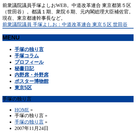
前衆議院議員手塚よしおWEB。中道改革連合 東京都第５区
（世田谷）。都議１期、衆院６期、元内閣総理大臣補佐官。
現在、東京都連幹事長など。
前衆議院議員 手塚よしお：中道改革連合 東京５区 世田谷
MENU
メ
手塚の独り言
ニ
手塚コラム
ュ
プロフィール
ー
秘書日記
を
内野席・外野席
飛
ポスター博物館
ば
東京5区
す
手塚の独り言
HOME
»
手塚の独り言
»
手塚の独り言
»
2007年11月24日