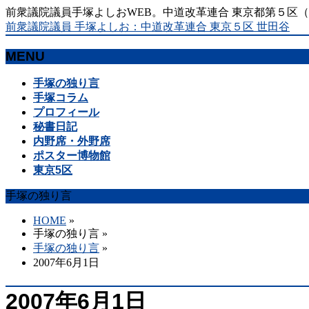
前衆議院議員手塚よしおWEB。中道改革連合 東京都第５区
前衆議院議員 手塚よしお：中道改革連合 東京５区 世田谷
MENU
メ
手塚の独り言
ニ
手塚コラム
ュ
プロフィール
ー
秘書日記
を
内野席・外野席
飛
ポスター博物館
ば
東京5区
す
手塚の独り言
HOME
»
手塚の独り言
»
手塚の独り言
»
2007年6月1日
2007年6月1日