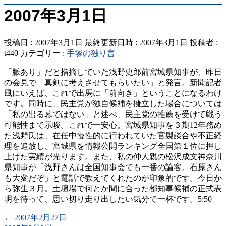
2007年3月1日
投稿日 : 2007年3月1日
最終更新日時 : 2007年3月1日
投稿者 :
t440
カテゴリー :
手塚の独り言
「脈あり」だと指摘していた浅野史郎前宮城県知事が、昨日
の会見で「真剣に考えさせてもらいたい」と発言。新聞記者
風にいえば、これで出馬に「前向き」ということになるわけ
です。同時に、民主党が独自候補を擁立した場合については
「私の出る幕ではない」と述べ、民主党の推薦を受けて戦う
可能性まで示唆。これで一安心。宮城県知事を３期12年務め
た浅野氏は、在任中慢性的に行われていた官製談合や不正経
理を追放し、宮城県を情報公開ランキング全国第１位に押し
上げた実績が光ります。また、私の仲人親の松沢成文神奈川
県知事が「浅野さんは全国知事会でも一番の論客。石原さん
も大変だぞ」と電話で教えてくれたのが印象的です。今日か
ら弥生３月。土壇場で何とか間に合った都知事候補の正式表
明を待って、思い切り走り出したい気分で一杯です。5:50
←
2007年2月27日