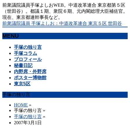
前衆議院議員手塚よしおWEB。中道改革連合 東京都第５区
（世田谷）。都議１期、衆院６期、元内閣総理大臣補佐官。
現在、東京都連幹事長など。
前衆議院議員 手塚よしお：中道改革連合 東京５区 世田谷
MENU
メ
手塚の独り言
ニ
手塚コラム
ュ
プロフィール
ー
秘書日記
を
内野席・外野席
飛
ポスター博物館
ば
東京5区
す
手塚の独り言
HOME
»
手塚の独り言
»
手塚の独り言
»
2007年3月1日