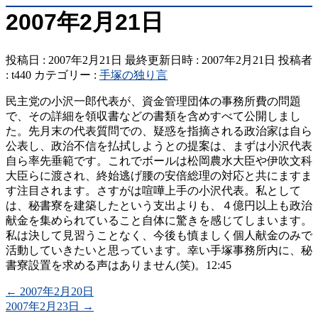
2007年2月21日
投稿日 : 2007年2月21日
最終更新日時 : 2007年2月21日
投稿者
:
t440
カテゴリー :
手塚の独り言
民主党の小沢一郎代表が、資金管理団体の事務所費の問題
で、その詳細を領収書などの書類を含めすべて公開しまし
た。先月末の代表質問での、疑惑を指摘される政治家は自ら
公表し、政治不信を払拭しようとの提案は、まずは小沢代表
自ら率先垂範です。これでボールは松岡農水大臣や伊吹文科
大臣らに渡され、終始逃げ腰の安倍総理の対応と共にますま
す注目されます。さすがは喧嘩上手の小沢代表。私として
は、秘書寮を建築したという支出よりも、４億円以上も政治
献金を集められていること自体に驚きを感じてしまいます。
私は決して見習うことなく、今後も慎ましく個人献金のみで
活動していきたいと思っています。幸い手塚事務所内に、秘
書寮設置を求める声はありません(笑)。12:45
←
2007年2月20日
2007年2月23日
→