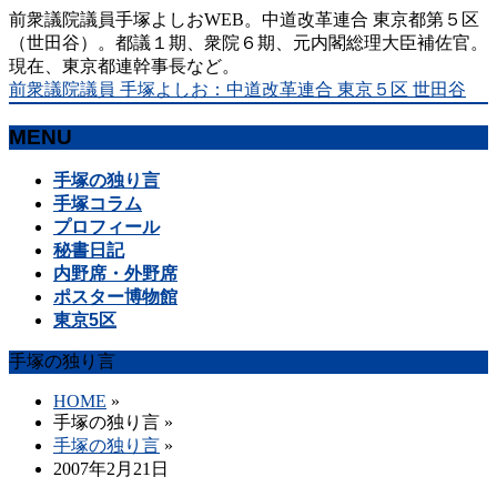
前衆議院議員手塚よしおWEB。中道改革連合 東京都第５区
（世田谷）。都議１期、衆院６期、元内閣総理大臣補佐官。
現在、東京都連幹事長など。
前衆議院議員 手塚よしお：中道改革連合 東京５区 世田谷
MENU
メ
手塚の独り言
ニ
手塚コラム
ュ
プロフィール
ー
秘書日記
を
内野席・外野席
飛
ポスター博物館
ば
東京5区
す
手塚の独り言
HOME
»
手塚の独り言
»
手塚の独り言
»
2007年2月21日