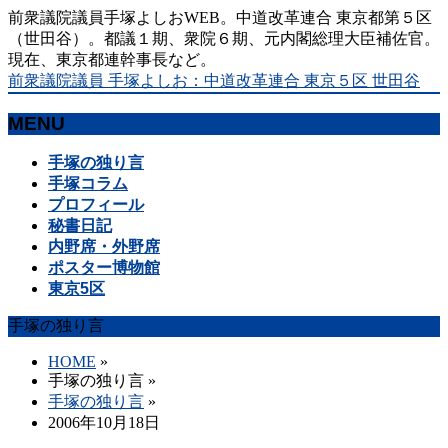
前衆議院議員手塚よしおWEB。中道改革連合 東京都第５区
（世田谷）。都議１期、衆院６期、元内閣総理大臣補佐官。
現在、東京都連幹事長など。
前衆議院議員 手塚よしお：中道改革連合 東京５区 世田谷
MENU
メ
手塚の独り言
ニ
手塚コラム
ュ
プロフィール
ー
秘書日記
を
内野席・外野席
飛
ポスター博物館
ば
東京5区
す
手塚の独り言
HOME
»
手塚の独り言
»
手塚の独り言
»
2006年10月18日