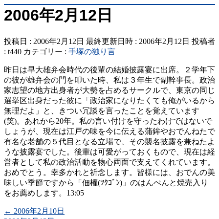
2006年2月12日
投稿日 : 2006年2月12日
最終更新日時 : 2006年2月12日
投稿者
:
t440
カテゴリー :
手塚の独り言
昨日は早大雄弁会時代の後輩の結婚披露宴に出席。２学年下
の彼が雄弁会の門を叩いた時、私は３年生で副幹事長。政治
家志望の地方出身者が大勢を占めるサークルで、東京の同じ
選挙区出身だった彼に「政治家になりたくても俺がいるから
無理だよ」と、きつい冗談を言ったことを覚えています
(笑)。あれから20年。私の言い付けを守ったわけではないで
しょうが、現在は江戸の味を今に伝える蒲鉾やおでんねたで
有名な老舗の５代目となる立場で、その襲名披露を兼ねたよ
うな披露宴でした。後輩は可愛がっておくもので、現在は経
営者として私の政治活動を物心両面で支えてくれています。
おめでとう。幸多かれと祈念します。皆様には、おでんの美
味しい季節ですから「佃權(ﾂｸｺﾞﾝ)」のはんぺんと焼売入り
をお薦めします。13:05
←
2006年2月10日