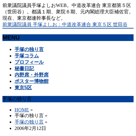
前衆議院議員手塚よしおWEB。中道改革連合 東京都第５区
（世田谷）。都議１期、衆院６期、元内閣総理大臣補佐官。
現在、東京都連幹事長など。
前衆議院議員 手塚よしお：中道改革連合 東京５区 世田谷
MENU
メ
手塚の独り言
ニ
手塚コラム
ュ
プロフィール
ー
秘書日記
を
内野席・外野席
飛
ポスター博物館
ば
東京5区
す
手塚の独り言
HOME
»
手塚の独り言
»
手塚の独り言
»
2006年2月12日