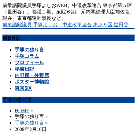
前衆議院議員手塚よしおWEB。中道改革連合 東京都第５区
（世田谷）。都議１期、衆院６期、元内閣総理大臣補佐官。
現在、東京都連幹事長など。
前衆議院議員 手塚よしお：中道改革連合 東京５区 世田谷
MENU
メ
手塚の独り言
ニ
手塚コラム
ュ
プロフィール
ー
秘書日記
を
内野席・外野席
飛
ポスター博物館
ば
東京5区
す
手塚の独り言
HOME
»
手塚の独り言
»
手塚の独り言
»
2009年2月10日