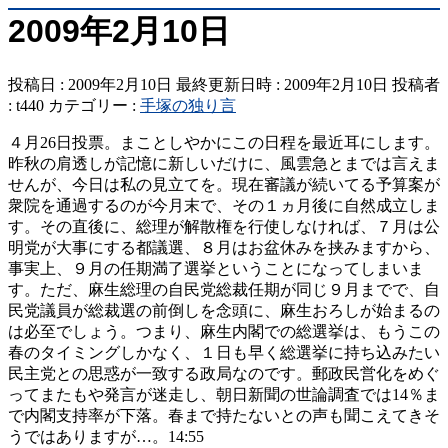
2009年2月10日
投稿日 : 2009年2月10日
最終更新日時 : 2009年2月10日
投稿者
:
t440
カテゴリー :
手塚の独り言
４月26日投票。まことしやかにこの日程を最近耳にします。
昨秋の肩透しが記憶に新しいだけに、風雲急とまでは言えま
せんが、今日は私の見立てを。現在審議が続いてる予算案が
衆院を通過するのが今月末で、その１ヵ月後に自然成立しま
す。その直後に、総理が解散権を行使しなければ、７月は公
明党が大事にする都議選、８月はお盆休みを挟みますから、
事実上、９月の任期満了選挙ということになってしまいま
す。ただ、麻生総理の自民党総裁任期が同じ９月までで、自
民党議員が総裁選の前倒しを念頭に、麻生おろしが始まるの
は必至でしょう。つまり、麻生内閣での総選挙は、もうこの
春のタイミングしかなく、１日も早く総選挙に持ち込みたい
民主党との思惑が一致する政局なのです。郵政民営化をめぐ
ってまたもや発言が迷走し、朝日新聞の世論調査では14％ま
で内閣支持率が下落。春まで持たないとの声も聞こえてきそ
うではありますが…。14:55