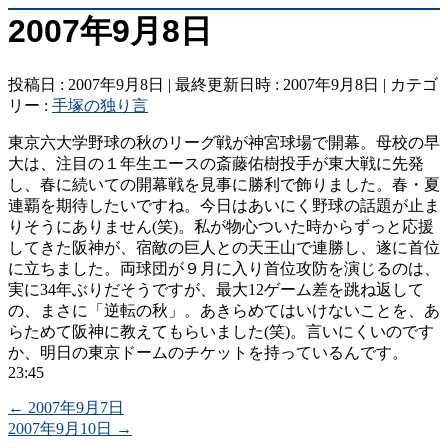
2007年9月8日
投稿日 : 2007年9月8日
最終更新日時 : 2007年9月8日
カテゴ
リー :
手塚の独り言
東京六大学野球の秋のリーグ戦が神宮球場で開幕。母校の早
大は、注目の１年生エースの斎藤佑樹投手が東大戦に先発
し、春に続いての開幕戦を見事に勝利で飾りました。春・夏
連覇を期待したいですね。今日はあいにく野球の話題が止ま
りそうにありません(笑)。私が物心ついた時からずっと応援
してきた阪神が、宿敵の巨人との天王山で連勝し、遂に首位
に立ちました。両球団が９月に入り首位攻防を演じるのは、
実に34年ぶりだそうですが、最大12ゲーム差を跳ね返して
の、まさに「逆転の秋」。あきらめてはいけないことを、あ
らためて阪神に教えてもらいました(笑)。言いにくいのです
か、明日の東京ドームのチケットを持っているんです。
23:45
←
2007年9月7日
2007年9月10日
→