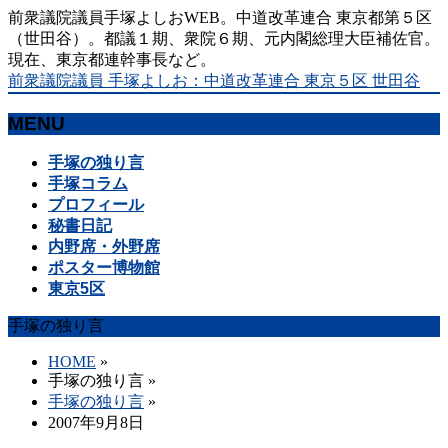
前衆議院議員手塚よしおWEB。中道改革連合 東京都第５区
（世田谷）。都議１期、衆院６期、元内閣総理大臣補佐官。
現在、東京都連幹事長など。
前衆議院議員 手塚よしお：中道改革連合 東京５区 世田谷
MENU
メ
手塚の独り言
ニ
手塚コラム
ュ
プロフィール
ー
秘書日記
を
内野席・外野席
飛
ポスター博物館
ば
東京5区
す
手塚の独り言
HOME
»
手塚の独り言
»
手塚の独り言
»
2007年9月8日