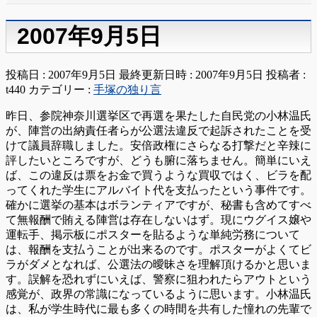
2007年9月5日
投稿日 : 2007年9月5日
最終更新日時 : 2007年9月5日
投稿者 :
t440
カテゴリー :
手塚の独り言
昨日、参院神奈川選挙区で再選を果たした自民党の小林温氏
が、陣営の出納責任者らが公選法違反で起訴されたことを受
けて議員辞職しました。安倍政権にさらなる打撃だと辛辣に
評したいところですが、どうも腑に落ちません。簡単にいえ
ば、この違反は票をお金で買うような買収ではく、ビラを配
ってくれた学生にアルバイト代を支払ったという事件です。
確かに選挙の基本はボランティアですが、秘書も含めてすべ
て無報酬で賄える陣営は存在しないはず。現にウグイス嬢や
運転手、掲示板にポスターを貼るような単純労務について
は、報酬を支払うことが出来るのです。ポスターがよくてビ
ラがダメとなれば、公選法の曖昧さを理解頂けるかと思いま
す。誤解を恐れずにいえば、警察に狙われたらアウトという
感覚が、政界の常識になっているように思います。小林温氏
は、私が学生時代に最も多くの時間を共有した憧れの先輩で