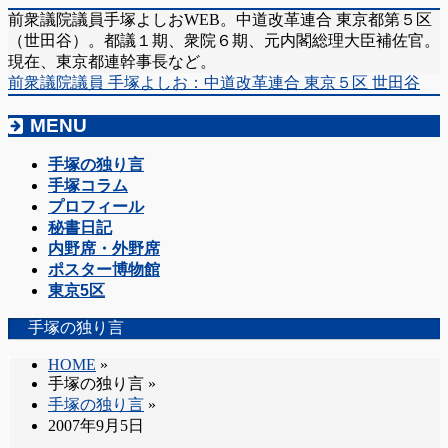
前衆議院議員手塚よしおWEB。中道改革連合 東京都第５区
（世田谷）。都議１期、衆院６期、元内閣総理大臣補佐官。
現在、東京都連幹事長など。
前衆議院議員 手塚よしお：中道改革連合 東京５区 世田谷
MENU
メ
手塚の独り言
ニ
手塚コラム
ュ
プロフィール
ー
秘書日記
を
内野席・外野席
飛
ポスター博物館
ば
東京5区
す
手塚の独り言
HOME
»
手塚の独り言
»
手塚の独り言
»
2007年9月5日