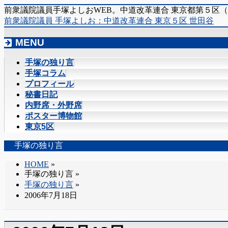
前衆議院議員手塚よしおWEB。中道改革連合 東京都第５区
前衆議院議員 手塚よしお：中道改革連合 東京５区 世田谷
MENU
メ
手塚の独り言
ニ
手塚コラム
ュ
プロフィール
ー
秘書日記
を
内野席・外野席
飛
ポスター博物館
ば
東京5区
す
手塚の独り言
HOME
»
手塚の独り言
»
手塚の独り言
»
2006年7月18日