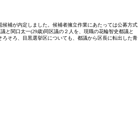
認候補が内定しました。候補者擁立作業にあたっては公募方式
議と関口太一(29歳)同区議の２人を、現職の花輪智史都議と
そろそろ、目黒選挙区についても、都議から区長に転出した青