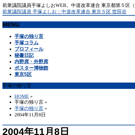
前衆議院議員手塚よしおWEB。中道改革連合 東京都第５区
前衆議院議員 手塚よしお：中道改革連合 東京５区 世田谷
MENU
メ
手塚の独り言
ニ
手塚コラム
ュ
プロフィール
ー
秘書日記
を
内野席・外野席
飛
ポスター博物館
ば
東京5区
す
手塚の独り言
HOME
»
手塚の独り言
»
手塚の独り言
»
2004年11月8日
2004年11月8日