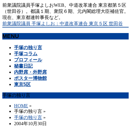
前衆議院議員手塚よしおWEB。中道改革連合 東京都第５区
（世田谷）。都議１期、衆院６期、元内閣総理大臣補佐官。
現在、東京都連幹事長など。
前衆議院議員 手塚よしお：中道改革連合 東京５区 世田谷
MENU
メ
手塚の独り言
ニ
手塚コラム
ュ
プロフィール
ー
秘書日記
を
内野席・外野席
飛
ポスター博物館
ば
東京5区
す
手塚の独り言
HOME
»
手塚の独り言
»
手塚の独り言
»
2004年10月30日