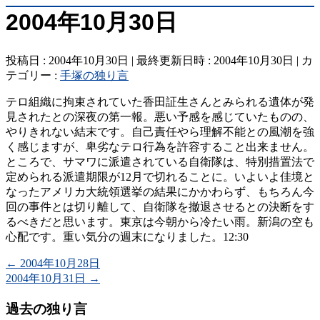
2004年10月30日
投稿日 : 2004年10月30日
最終更新日時 : 2004年10月30日
カ
テゴリー :
手塚の独り言
テロ組織に拘束されていた香田証生さんとみられる遺体が発
見されたとの深夜の第一報。悪い予感を感じていたものの、
やりきれない結末です。自己責任やら理解不能との風潮を強
く感じますが、卑劣なテロ行為を許容すること出来ません。
ところで、サマワに派遣されている自衛隊は、特別措置法で
定められる派遣期限が12月で切れることに。いよいよ佳境と
なったアメリカ大統領選挙の結果にかかわらず、もちろん今
回の事件とは切り離して、自衛隊を撤退させるとの決断をす
るべきだと思います。東京は今朝から冷たい雨。新潟の空も
心配です。重い気分の週末になりました。12:30
←
2004年10月28日
2004年10月31日
→
過去の独り言