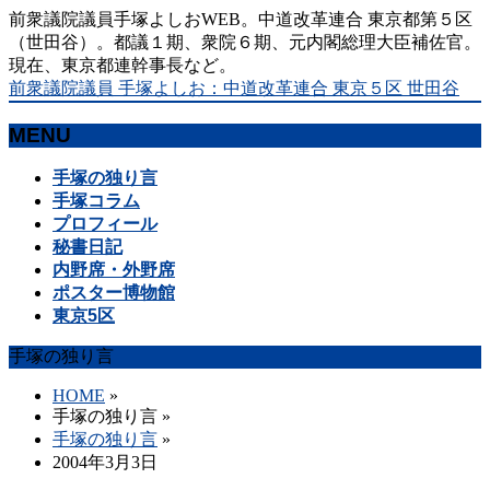
前衆議院議員手塚よしおWEB。中道改革連合 東京都第５区
（世田谷）。都議１期、衆院６期、元内閣総理大臣補佐官。
現在、東京都連幹事長など。
前衆議院議員 手塚よしお：中道改革連合 東京５区 世田谷
MENU
メ
手塚の独り言
ニ
手塚コラム
ュ
プロフィール
ー
秘書日記
を
内野席・外野席
飛
ポスター博物館
ば
東京5区
す
手塚の独り言
HOME
»
手塚の独り言
»
手塚の独り言
»
2004年3月3日