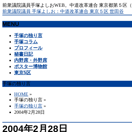
前衆議院議員手塚よしおWEB。中道改革連合 東京都第５区
前衆議院議員 手塚よしお：中道改革連合 東京５区 世田谷
MENU
メ
手塚の独り言
ニ
手塚コラム
ュ
プロフィール
ー
秘書日記
を
内野席・外野席
飛
ポスター博物館
ば
東京5区
す
手塚の独り言
HOME
»
手塚の独り言
»
手塚の独り言
»
2004年2月28日
2004年2月28日