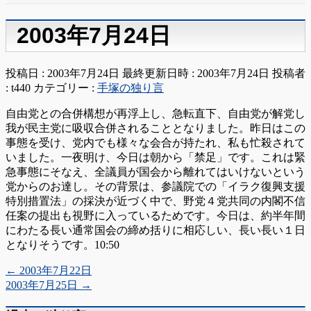
2003年7月24日
投稿日 : 2003年7月24日
最終更新日時 : 2003年7月24日
投稿者
:
t440
カテゴリー :
手塚の独り言
自由党との合併構想が再浮上し、急転直下、自由党が解党し
我が民主党に吸収合併されることとなりました。昨日はこの
事態を受け、党内でも様々な会合が持たれ、私も忙殺されて
いました。一夜明け、今日は朝から「禁足」です。これは緊
急事態にそなえ、全議員が国会から離れてはいけないという
党からのお達し。その背景は、参議院での「イラク復興支援
特別措置法」の採決が近づく中で、野党４党共同の内閣不信
任案の提出も視野に入っているためです。今日は、約半年間
にわたる長い通常国会の締め括りに相応しい、長い長い１日
となりそうです。10:50
←
2003年7月22日
2003年7月25日
→