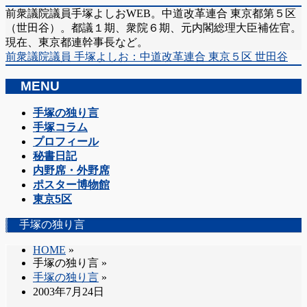
前衆議院議員手塚よしおWEB。中道改革連合 東京都第５区
（世田谷）。都議１期、衆院６期、元内閣総理大臣補佐官。
現在、東京都連幹事長など。
前衆議院議員 手塚よしお：中道改革連合 東京５区 世田谷
MENU
メ
手塚の独り言
ニ
手塚コラム
ュ
プロフィール
ー
秘書日記
を
内野席・外野席
飛
ポスター博物館
ば
東京5区
す
手塚の独り言
HOME
»
手塚の独り言
»
手塚の独り言
»
2003年7月24日