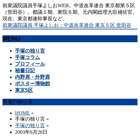
前衆議院議員手塚よしおWEB。中道改革連合 東京都第５区
（世田谷）。都議１期、衆院６期、元内閣総理大臣補佐官。
現在、東京都連幹事長など。
前衆議院議員 手塚よしお：中道改革連合 東京５区 世田谷
MENU
メ
手塚の独り言
ニ
手塚コラム
ュ
プロフィール
ー
秘書日記
を
内野席・外野席
飛
ポスター博物館
ば
東京5区
す
手塚の独り言
HOME
»
手塚の独り言
»
手塚の独り言
»
2003年6月26日