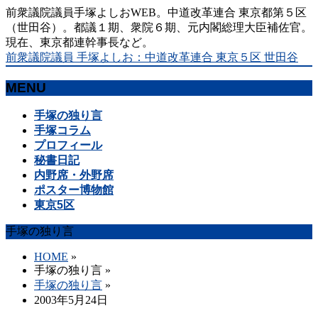
前衆議院議員手塚よしおWEB。中道改革連合 東京都第５区
（世田谷）。都議１期、衆院６期、元内閣総理大臣補佐官。
現在、東京都連幹事長など。
前衆議院議員 手塚よしお：中道改革連合 東京５区 世田谷
MENU
メ
手塚の独り言
ニ
手塚コラム
ュ
プロフィール
ー
秘書日記
を
内野席・外野席
飛
ポスター博物館
ば
東京5区
す
手塚の独り言
HOME
»
手塚の独り言
»
手塚の独り言
»
2003年5月24日