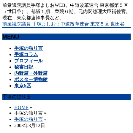
前衆議院議員手塚よしおWEB。中道改革連合 東京都第５区
（世田谷）。都議１期、衆院６期、元内閣総理大臣補佐官。
現在、東京都連幹事長など。
前衆議院議員 手塚よしお：中道改革連合 東京５区 世田谷
MENU
メ
手塚の独り言
ニ
手塚コラム
ュ
プロフィール
ー
秘書日記
を
内野席・外野席
飛
ポスター博物館
ば
東京5区
す
手塚の独り言
HOME
»
手塚の独り言
»
手塚の独り言
»
2003年3月12日